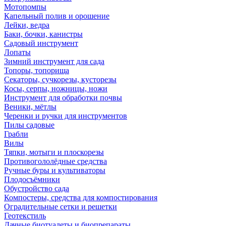
Мотопомпы
Капельный полив и орошение
Лейки, ведра
Баки, бочки, канистры
Садовый инструмент
Лопаты
Зимний инструмент для сада
Топоры, топорища
Секаторы, сучкорезы, кусторезы
Косы, серпы, ножницы, ножи
Инструмент для обработки почвы
Веники, мётлы
Черенки и ручки для инструментов
Пилы садовые
Грабли
Вилы
Тяпки, мотыги и плоскорезы
Противогололёдные средства
Ручные буры и культиваторы
Плодосъёмники
Обустройство сада
Компостеры, средства для компостирования
Оградительные сетки и решетки
Геотекстиль
Дачные биотуалеты и биопрепараты