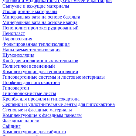
Добавки и модификаторы сухих смесей и растворов
Сыпучие и вяжущие материалы
Изоляционные материалы
Минеральная вата на основе базальта
Минеральная вата на основе кварца
Пенополистирол экструдированный
Пенопласт
Пароизоляция
Фольгированная теплоизоляция
Напыляемая теплоизоляция
Шумоизоляция
Клей для изоляционных материалов
Полиэтилен вспененный
Комплектующие для теплоизоляции
Гипсокартонные системы и листовые материалы
Профили для гипсокартона
Гипсокартон
Гипсоволокнистые листы
Крепёж для профиля и гипсокартона
Серпянки и уплотнительные ленты для гипсокартона
Стеновые и фасадные материалы
Комплектующие к фасадным панелям
Фасадные панели
Сайдинг
Комплектующие для сайдинга