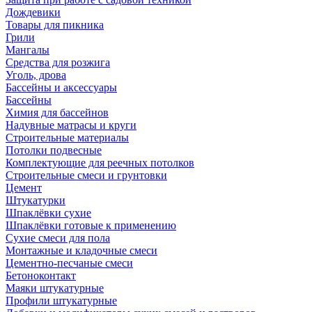
Дождевики
Товары для пикника
Грили
Мангалы
Средства для розжига
Уголь, дрова
Бассейны и аксессуары
Бассейны
Химия для бассейнов
Надувные матрасы и круги
Строительные материалы
Потолки подвесные
Комплектующие для реечных потолков
Строительные смеси и грунтовки
Цемент
Штукатурки
Шпаклёвки сухие
Шпаклёвки готовые к применению
Сухие смеси для пола
Монтажные и кладочные смеси
Цементно-песчаные смеси
Бетоноконтакт
Маяки штукатурные
Профили штукатурные