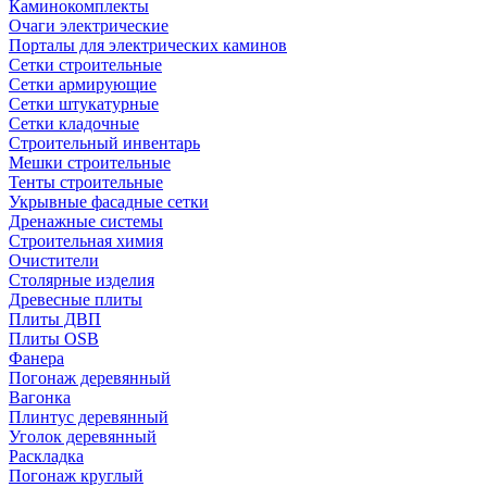
Каминокомплекты
Очаги электрические
Порталы для электрических каминов
Сетки строительные
Сетки армирующие
Сетки штукатурные
Сетки кладочные
Строительный инвентарь
Мешки строительные
Тенты строительные
Укрывные фасадные сетки
Дренажные системы
Строительная химия
Очистители
Столярные изделия
Древесные плиты
Плиты ДВП
Плиты OSB
Фанера
Погонаж деревянный
Вагонка
Плинтус деревянный
Уголок деревянный
Раскладка
Погонаж круглый