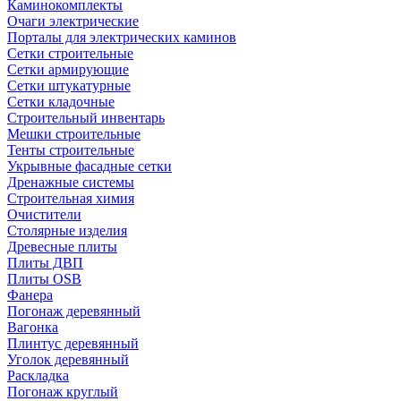
Каминокомплекты
Очаги электрические
Порталы для электрических каминов
Сетки строительные
Сетки армирующие
Сетки штукатурные
Сетки кладочные
Строительный инвентарь
Мешки строительные
Тенты строительные
Укрывные фасадные сетки
Дренажные системы
Строительная химия
Очистители
Столярные изделия
Древесные плиты
Плиты ДВП
Плиты OSB
Фанера
Погонаж деревянный
Вагонка
Плинтус деревянный
Уголок деревянный
Раскладка
Погонаж круглый