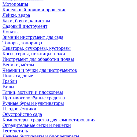
Мотопомпы
Капельный полив и орошение
Лейки, ведра
Баки, бочки, канистры
Садовый инструмент
Лопаты
Зимний инструмент для сада
Топоры, топорища
Секаторы, сучкорезы, кусторезы
Косы, серпы, ножницы, ножи
Инструмент для обработки почвы
Веники, мётлы
Черенки и ручки для инструментов
Пилы садовые
Грабли
Вилы
Тяпки, мотыги и плоскорезы
Противогололёдные средства
Ручные буры и культиваторы
Плодосъёмники
Обустройство сада
Компостеры, средства для компостирования
Оградительные сетки и решетки
Геотекстиль
Дачные биотуалеты и биопрепараты