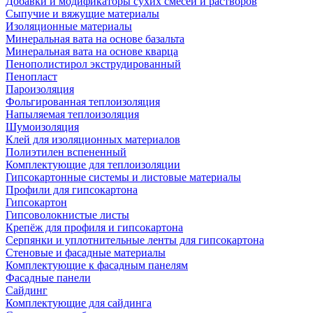
Добавки и модификаторы сухих смесей и растворов
Сыпучие и вяжущие материалы
Изоляционные материалы
Минеральная вата на основе базальта
Минеральная вата на основе кварца
Пенополистирол экструдированный
Пенопласт
Пароизоляция
Фольгированная теплоизоляция
Напыляемая теплоизоляция
Шумоизоляция
Клей для изоляционных материалов
Полиэтилен вспененный
Комплектующие для теплоизоляции
Гипсокартонные системы и листовые материалы
Профили для гипсокартона
Гипсокартон
Гипсоволокнистые листы
Крепёж для профиля и гипсокартона
Серпянки и уплотнительные ленты для гипсокартона
Стеновые и фасадные материалы
Комплектующие к фасадным панелям
Фасадные панели
Сайдинг
Комплектующие для сайдинга