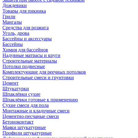
Дождевики
Товары для пикника
Грили
Мангалы
Средства для розжига
Уголь, дрова
Бассейны и аксессуары
Бассейны
Химия для бассейнов
Надувные матрасы и круги
Строительные материалы
Потолки подвесные
Комплектующие для реечных потолков
Строительные смеси и грунтовки
Цемент
Штукатурки
Шпаклёвки сухие
Шпаклёвки готовые к применению
Сухие смеси для пола
Монтажные и кладочные смеси
Цементно-песчаные смеси
Бетоноконтакт
Маяки штукатурные
Профили штукатурные