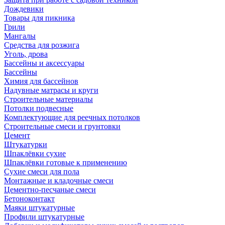
Дождевики
Товары для пикника
Грили
Мангалы
Средства для розжига
Уголь, дрова
Бассейны и аксессуары
Бассейны
Химия для бассейнов
Надувные матрасы и круги
Строительные материалы
Потолки подвесные
Комплектующие для реечных потолков
Строительные смеси и грунтовки
Цемент
Штукатурки
Шпаклёвки сухие
Шпаклёвки готовые к применению
Сухие смеси для пола
Монтажные и кладочные смеси
Цементно-песчаные смеси
Бетоноконтакт
Маяки штукатурные
Профили штукатурные