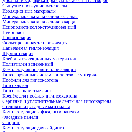
Добавки и модификаторы сухих смесей и растворов
Сыпучие и вяжущие материалы
Изоляционные материалы
Минеральная вата на основе базальта
Минеральная вата на основе кварца
Пенополистирол экструдированный
Пенопласт
Пароизоляция
Фольгированная теплоизоляция
Напыляемая теплоизоляция
Шумоизоляция
Клей для изоляционных материалов
Полиэтилен вспененный
Комплектующие для теплоизоляции
Гипсокартонные системы и листовые материалы
Профили для гипсокартона
Гипсокартон
Гипсоволокнистые листы
Крепёж для профиля и гипсокартона
Серпянки и уплотнительные ленты для гипсокартона
Стеновые и фасадные материалы
Комплектующие к фасадным панелям
Фасадные панели
Сайдинг
Комплектующие для сайдинга