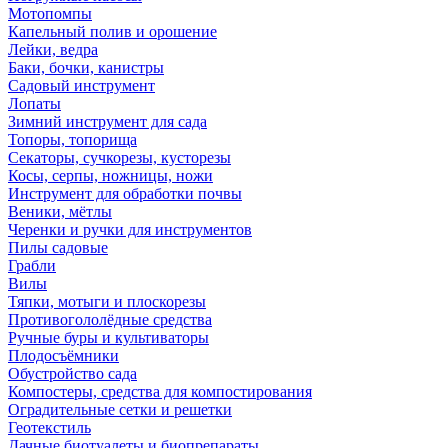
Мотопомпы
Капельный полив и орошение
Лейки, ведра
Баки, бочки, канистры
Садовый инструмент
Лопаты
Зимний инструмент для сада
Топоры, топорища
Секаторы, сучкорезы, кусторезы
Косы, серпы, ножницы, ножи
Инструмент для обработки почвы
Веники, мётлы
Черенки и ручки для инструментов
Пилы садовые
Грабли
Вилы
Тяпки, мотыги и плоскорезы
Противогололёдные средства
Ручные буры и культиваторы
Плодосъёмники
Обустройство сада
Компостеры, средства для компостирования
Оградительные сетки и решетки
Геотекстиль
Дачные биотуалеты и биопрепараты