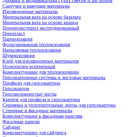
Добавки и модификаторы сухих смесей и растворов
Сыпучие и вяжущие материалы
Изоляционные материалы
Минеральная вата на основе базальта
Минеральная вата на основе кварца
Пенополистирол экструдированный
Пенопласт
Пароизоляция
Фольгированная теплоизоляция
Напыляемая теплоизоляция
Шумоизоляция
Клей для изоляционных материалов
Полиэтилен вспененный
Комплектующие для теплоизоляции
Гипсокартонные системы и листовые материалы
Профили для гипсокартона
Гипсокартон
Гипсоволокнистые листы
Крепёж для профиля и гипсокартона
Серпянки и уплотнительные ленты для гипсокартона
Стеновые и фасадные материалы
Комплектующие к фасадным панелям
Фасадные панели
Сайдинг
Комплектующие для сайдинга