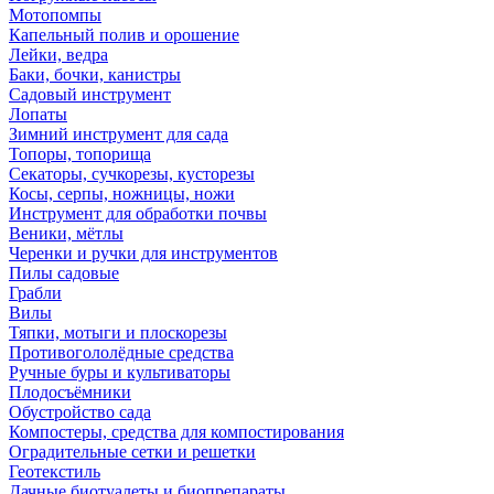
Мотопомпы
Капельный полив и орошение
Лейки, ведра
Баки, бочки, канистры
Садовый инструмент
Лопаты
Зимний инструмент для сада
Топоры, топорища
Секаторы, сучкорезы, кусторезы
Косы, серпы, ножницы, ножи
Инструмент для обработки почвы
Веники, мётлы
Черенки и ручки для инструментов
Пилы садовые
Грабли
Вилы
Тяпки, мотыги и плоскорезы
Противогололёдные средства
Ручные буры и культиваторы
Плодосъёмники
Обустройство сада
Компостеры, средства для компостирования
Оградительные сетки и решетки
Геотекстиль
Дачные биотуалеты и биопрепараты