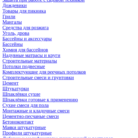
Дождевики
Товары для пикника
Грили
Мангалы
Средства для розжига
Уголь, дрова
Бассейны и аксессуары
Бассейны
Химия для бассейнов
Надувные матрасы и круги
Строительные материалы
Потолки подвесные
Комплектующие для реечных потолков
Строительные смеси и грунтовки
Цемент
Штукатурки
Шпаклёвки сухие
Шпаклёвки готовые к применению
Сухие смеси для пола
Монтажные и кладочные смеси
Цементно-песчаные смеси
Бетоноконтакт
Маяки штукатурные
Профили штукатурные