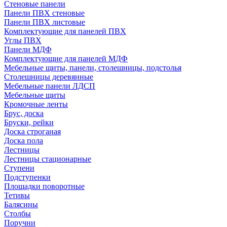
Стеновые панели
Панели ПВХ стеновые
Панели ПВХ листовые
Комплектующие для панелей ПВХ
Углы ПВХ
Панели МДФ
Комплектующие для панелей МДФ
Мебельные щиты, панели, столешницы, подстолья
Столешницы деревянные
Мебельные панели ЛДСП
Мебельные щиты
Кромочные ленты
Брус, доска
Бруски, рейки
Доска строганая
Доска пола
Лестницы
Лестницы стационарные
Ступени
Подступенки
Площадки поворотные
Тетивы
Балясины
Столбы
Поручни