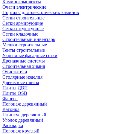
Каминокомплекты
Очаги электрические
Порталы для электрических каминов
Сетки строительные
Сетки армирующие
Сетки штукатурные
Сетки кладочные
Строительный инвентарь
Мешки строительные
Тенты строительные
Укрывные фасадные сетки
Дренажные системы
Строительная химия
Очистители
Столярные изделия
Древесные плиты
Плиты ДВП
Плиты OSB
Фанера
Погонаж деревянный
Вагонка
Плинтус деревянный
Уголок деревянный
Раскладка
Погонаж круглый