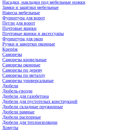
Насадки, накладки под мебельные ножки
Замки и защёлки мебельные
Навесы мебельные
Фурнитура для ворот
Петли для ворот
Почтовые ящики
Почтовые ящики и аксессуары
Фурнитура для окон
Ручки и завертки оконные
Крепёж
Саморезы
Саморезы кровельные
Саморезы оконные
Саморезы по дереву
Саморезы по металлу
Саморезы универсальные
Дюбели
Дюбель-гвозди
Дюбели для газобетона
Дюбели для пустотелых конструкций
Дюбели складные пружинные
Дюбели рамные
Дюбели распорные
Дюбели для теплоизоляции
Хомуты