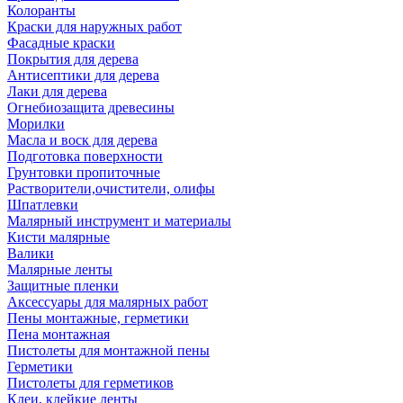
Колоранты
Краски для наружных работ
Фасадные краски
Покрытия для дерева
Антисептики для дерева
Лаки для дерева
Огнебиозащита древесины
Морилки
Масла и воск для дерева
Подготовка поверхности
Грунтовки пропиточные
Растворители,очистители, олифы
Шпатлевки
Малярный инструмент и материалы
Кисти малярные
Валики
Малярные ленты
Защитные пленки
Аксессуары для малярных работ
Пены монтажные, герметики
Пена монтажная
Пистолеты для монтажной пены
Герметики
Пистолеты для герметиков
Клеи, клейкие ленты