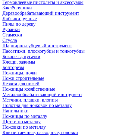
Термоклеевые пистолеты и аксессуары
Заклёпочники
Деревообрабатывающий инструмент
Лобзики ручные
Пилы по дереву
Рубанки
Стамески
Стусла
Шарнирно-губцевый инструмент
Пассатижи, плоскогубцы и тонкогубцы
Бокорезы, кусачки
Клещи, зажимы
Болторезы
Ножницы, ножи
Ножи строительные
Лезвия для ножей
Ножницы хозяйственные
Металлообрабатывающий инструмент
Метчики, плашки, клоппы
Полотна для ножовок по металлу
Напильники
Ножницы по металлу
Щетки по металлу
Ножовки по металлу
Ключи гаечные, разводные, головки