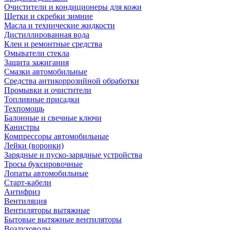
Очистители и кондиционеры для кожи
Щетки и скребки зимние
Масла и технические жидкости
Дистиллированная вода
Клеи и ремонтные средства
Омыватели стекла
Защита зажигания
Смазки автомобильные
Средства антикоррозийной обработки
Промывки и очистители
Топливные присадки
Техпомощь
Балонные и свечные ключи
Канистры
Компрессоры автомобильные
Лейки (воронки)
Зарядные и пуско-зарядные устройства
Тросы буксировочные
Лопаты автомобильные
Старт-кабели
Антифриз
Вентиляция
Вентиляторы вытяжные
Бытовые вытяжные вентиляторы
Воздуховоды