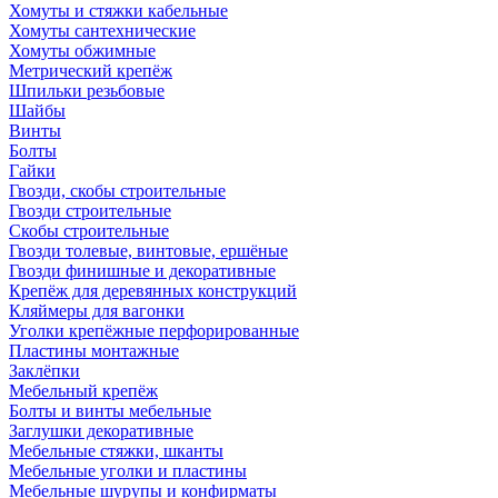
Хомуты и стяжки кабельные
Хомуты сантехнические
Хомуты обжимные
Метрический крепёж
Шпильки резьбовые
Шайбы
Винты
Болты
Гайки
Гвозди, скобы строительные
Гвозди строительные
Скобы строительные
Гвозди толевые, винтовые, ершёные
Гвозди финишные и декоративные
Крепёж для деревянных конструкций
Кляймеры для вагонки
Уголки крепёжные перфорированные
Пластины монтажные
Заклёпки
Мебельный крепёж
Болты и винты мебельные
Заглушки декоративные
Мебельные стяжки, шканты
Мебельные уголки и пластины
Мебельные шурупы и конфирматы