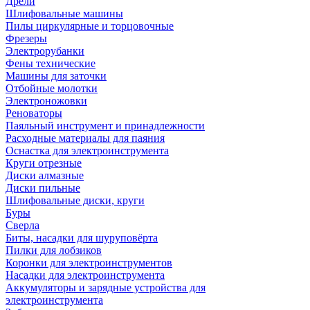
Дрели
Шлифовальные машины
Пилы циркулярные и торцовочные
Фрезеры
Электрорубанки
Фены технические
Машины для заточки
Отбойные молотки
Электроножовки
Реноваторы
Паяльный инструмент и принадлежности
Расходные материалы для паяния
Оснастка для электроинструмента
Круги отрезные
Диски алмазные
Диски пильные
Шлифовальные диски, круги
Буры
Сверла
Биты, насадки для шуруповёрта
Пилки для лобзиков
Коронки для электроинструментов
Насадки для электроинструмента
Аккумуляторы и зарядные устройства для
электроинструмента