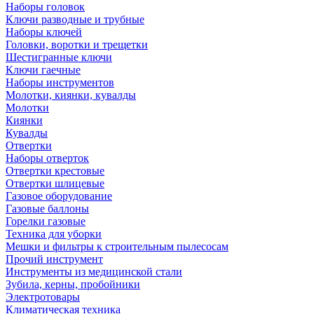
Наборы головок
Ключи разводные и трубные
Наборы ключей
Головки, воротки и трещетки
Шестигранные ключи
Ключи гаечные
Наборы инструментов
Молотки, киянки, кувалды
Молотки
Киянки
Кувалды
Отвертки
Наборы отверток
Отвертки крестовые
Отвертки шлицевые
Газовое оборудование
Газовые баллоны
Горелки газовые
Техника для уборки
Мешки и фильтры к строительным пылесосам
Прочий инструмент
Инструменты из медицинской стали
Зубила, керны, пробойники
Электротовары
Климатическая техника