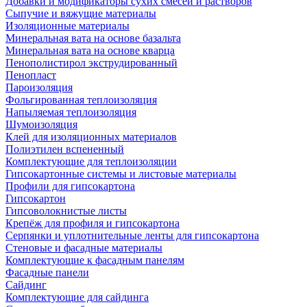
Добавки и модификаторы сухих смесей и растворов
Сыпучие и вяжущие материалы
Изоляционные материалы
Минеральная вата на основе базальта
Минеральная вата на основе кварца
Пенополистирол экструдированный
Пенопласт
Пароизоляция
Фольгированная теплоизоляция
Напыляемая теплоизоляция
Шумоизоляция
Клей для изоляционных материалов
Полиэтилен вспененный
Комплектующие для теплоизоляции
Гипсокартонные системы и листовые материалы
Профили для гипсокартона
Гипсокартон
Гипсоволокнистые листы
Крепёж для профиля и гипсокартона
Серпянки и уплотнительные ленты для гипсокартона
Стеновые и фасадные материалы
Комплектующие к фасадным панелям
Фасадные панели
Сайдинг
Комплектующие для сайдинга