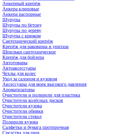
Анкерный крепёж
Анкера клиновые
Анкера распорные
Шурупы
Шурупы по бетону
Шурупы по дереву
Шурупы с крюком
Сантехнический крепёж
Крепёж для раковины и унитаза
Шпильки сантехнические
Крепёж для бойлера
Автотовары
Автоаксессуары
Чехлы для колес
Уход за салоном и кузовом
Аксессуары для моек высокого давления
Ароматизаторы
Очистители и полироли для пластика
Очистители колёсных дисков
Очистители кузова
Очистители обивки
Очистители стекол
Полироли кузова
Салфетки и бумага протирочная
Средства для шин