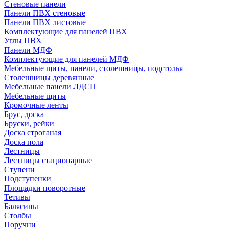
Стеновые панели
Панели ПВХ стеновые
Панели ПВХ листовые
Комплектующие для панелей ПВХ
Углы ПВХ
Панели МДФ
Комплектующие для панелей МДФ
Мебельные щиты, панели, столешницы, подстолья
Столешницы деревянные
Мебельные панели ЛДСП
Мебельные щиты
Кромочные ленты
Брус, доска
Бруски, рейки
Доска строганая
Доска пола
Лестницы
Лестницы стационарные
Ступени
Подступенки
Площадки поворотные
Тетивы
Балясины
Столбы
Поручни