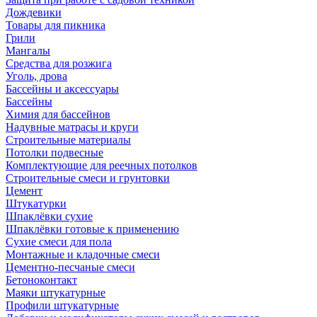
Дождевики
Товары для пикника
Грили
Мангалы
Средства для розжига
Уголь, дрова
Бассейны и аксессуары
Бассейны
Химия для бассейнов
Надувные матрасы и круги
Строительные материалы
Потолки подвесные
Комплектующие для реечных потолков
Строительные смеси и грунтовки
Цемент
Штукатурки
Шпаклёвки сухие
Шпаклёвки готовые к применению
Сухие смеси для пола
Монтажные и кладочные смеси
Цементно-песчаные смеси
Бетоноконтакт
Маяки штукатурные
Профили штукатурные