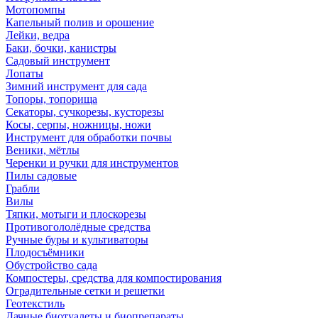
Мотопомпы
Капельный полив и орошение
Лейки, ведра
Баки, бочки, канистры
Садовый инструмент
Лопаты
Зимний инструмент для сада
Топоры, топорища
Секаторы, сучкорезы, кусторезы
Косы, серпы, ножницы, ножи
Инструмент для обработки почвы
Веники, мётлы
Черенки и ручки для инструментов
Пилы садовые
Грабли
Вилы
Тяпки, мотыги и плоскорезы
Противогололёдные средства
Ручные буры и культиваторы
Плодосъёмники
Обустройство сада
Компостеры, средства для компостирования
Оградительные сетки и решетки
Геотекстиль
Дачные биотуалеты и биопрепараты