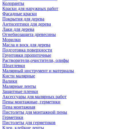
Колоранты
Краски для наружных работ
Фасадные краски
Покрытия для дерева
Антисептики для дерева
Лаки для дерева
Огнебиозащита древесины
Морилки
Масла и воск для дерева
Подготовка поверхности
Грунтовки пропиточные
Растворители,очистители, олифы
Шпатлевки
Малярный инструмент и материалы
Кисти малярные
Валики
Малярные ленты
Защитные пленки
Аксессуары для малярных работ
Пены монтажные, герметики
Пена монтажная
Пистолеты для монтажной пены
Герметики
Пистолеты для герметиков
Клеи, клейкие ленты