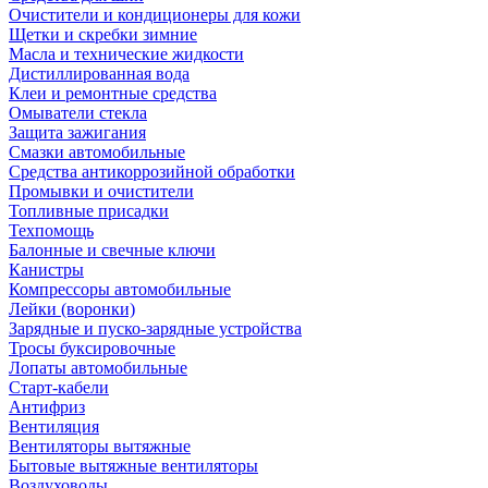
Очистители и кондиционеры для кожи
Щетки и скребки зимние
Масла и технические жидкости
Дистиллированная вода
Клеи и ремонтные средства
Омыватели стекла
Защита зажигания
Смазки автомобильные
Средства антикоррозийной обработки
Промывки и очистители
Топливные присадки
Техпомощь
Балонные и свечные ключи
Канистры
Компрессоры автомобильные
Лейки (воронки)
Зарядные и пуско-зарядные устройства
Тросы буксировочные
Лопаты автомобильные
Старт-кабели
Антифриз
Вентиляция
Вентиляторы вытяжные
Бытовые вытяжные вентиляторы
Воздуховоды