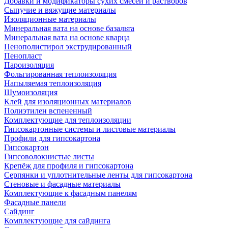
Добавки и модификаторы сухих смесей и растворов
Сыпучие и вяжущие материалы
Изоляционные материалы
Минеральная вата на основе базальта
Минеральная вата на основе кварца
Пенополистирол экструдированный
Пенопласт
Пароизоляция
Фольгированная теплоизоляция
Напыляемая теплоизоляция
Шумоизоляция
Клей для изоляционных материалов
Полиэтилен вспененный
Комплектующие для теплоизоляции
Гипсокартонные системы и листовые материалы
Профили для гипсокартона
Гипсокартон
Гипсоволокнистые листы
Крепёж для профиля и гипсокартона
Серпянки и уплотнительные ленты для гипсокартона
Стеновые и фасадные материалы
Комплектующие к фасадным панелям
Фасадные панели
Сайдинг
Комплектующие для сайдинга