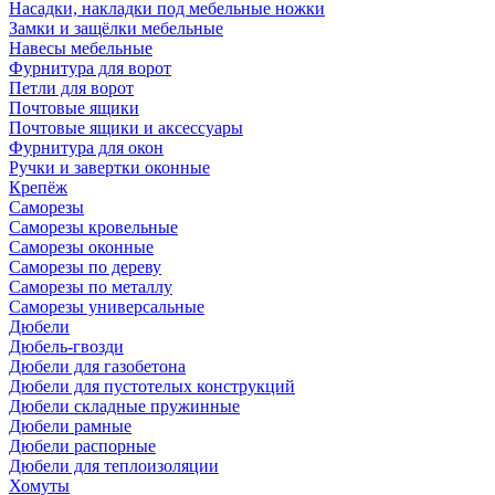
Насадки, накладки под мебельные ножки
Замки и защёлки мебельные
Навесы мебельные
Фурнитура для ворот
Петли для ворот
Почтовые ящики
Почтовые ящики и аксессуары
Фурнитура для окон
Ручки и завертки оконные
Крепёж
Саморезы
Саморезы кровельные
Саморезы оконные
Саморезы по дереву
Саморезы по металлу
Саморезы универсальные
Дюбели
Дюбель-гвозди
Дюбели для газобетона
Дюбели для пустотелых конструкций
Дюбели складные пружинные
Дюбели рамные
Дюбели распорные
Дюбели для теплоизоляции
Хомуты