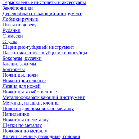
Термоклеевые пистолеты и аксессуары
Заклёпочники
Деревообрабатывающий инструмент
Лобзики ручные
Пилы по дереву
Рубанки
Стамески
Стусла
Шарнирно-губцевый инструмент
Пассатижи, плоскогубцы и тонкогубцы
Бокорезы, кусачки
Клещи, зажимы
Болторезы
Ножницы, ножи
Ножи строительные
Лезвия для ножей
Ножницы хозяйственные
Металлообрабатывающий инструмент
Метчики, плашки, клоппы
Полотна для ножовок по металлу
Напильники
Ножницы по металлу
Щетки по металлу
Ножовки по металлу
Ключи гаечные, разводные, головки