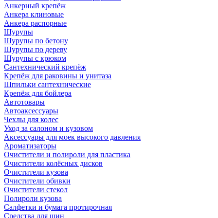
Анкерный крепёж
Анкера клиновые
Анкера распорные
Шурупы
Шурупы по бетону
Шурупы по дереву
Шурупы с крюком
Сантехнический крепёж
Крепёж для раковины и унитаза
Шпильки сантехнические
Крепёж для бойлера
Автотовары
Автоаксессуары
Чехлы для колес
Уход за салоном и кузовом
Аксессуары для моек высокого давления
Ароматизаторы
Очистители и полироли для пластика
Очистители колёсных дисков
Очистители кузова
Очистители обивки
Очистители стекол
Полироли кузова
Салфетки и бумага протирочная
Средства для шин