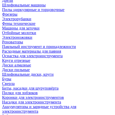
Дрели
Шлифовальные машины
Пилы циркулярные и торцовочные
Фрезеры
Электрорубанки
Фены технические
Машины для заточки
Отбойные молотки
Электроножовки
Реноваторы
Паяльный инструмент и принадлежности
Расходные материалы для паяния
Оснастка для электроинструмента
Круги отрезные
Диски алмазные
Диски пильные
Шлифовальные диски, круги
Буры
Сверла
Биты, насадки для шуруповёрта
Пилки для лобзиков
Коронки для электроинструментов
Насадки для электроинструмента
Аккумуляторы и зарядные устройства для
электроинструмента