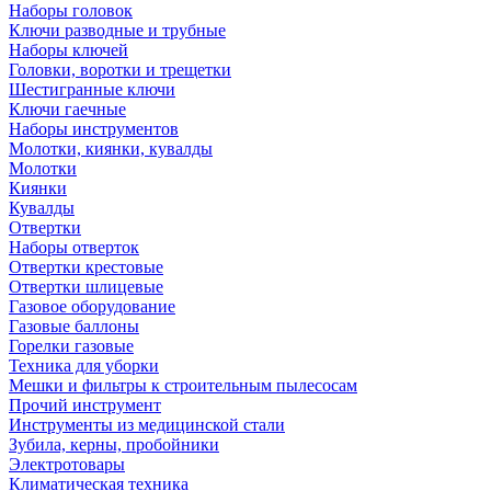
Наборы головок
Ключи разводные и трубные
Наборы ключей
Головки, воротки и трещетки
Шестигранные ключи
Ключи гаечные
Наборы инструментов
Молотки, киянки, кувалды
Молотки
Киянки
Кувалды
Отвертки
Наборы отверток
Отвертки крестовые
Отвертки шлицевые
Газовое оборудование
Газовые баллоны
Горелки газовые
Техника для уборки
Мешки и фильтры к строительным пылесосам
Прочий инструмент
Инструменты из медицинской стали
Зубила, керны, пробойники
Электротовары
Климатическая техника