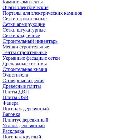
Каминокомплекты
Очаги электрические
Порталы для электрических каминов
Сетки строительные
Сетки армирующие
Сетки штукатурные
Сетки кладочные
Строительный инвентарь
Мешки строительные
Тенты строительные
Укрывные фасадные сетки
Дренажные системы
Строительная химия
Очистители
Столярные изделия
Древесные плиты
Плиты ДВП
Плиты OSB
Фанера
Погонаж деревянный
Вагонка
Плинтус деревянный
Уголок деревянный
Раскладка
Погонаж круглый