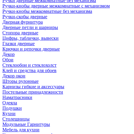
Ручки дверные межкомнатные без механизма
Ручки-кнобы дверные межкомнатные с механизмом
Ручки-кнобы межкомнатные без механизма
Ручки-скобы дверные
Дверная фурнитура
Дверные петли и шарниры
Стопора дверные
Цифры, таблички, вывески
Глазки дверные
Крючки и цепочки дверные
Декор
Обои
Стеклообои и стеклохолст
Клей и средства для обоев
Декор окон
Шторы рулонные
Карнизы гибкие и аксессуары
Постельные принадлежности
Наматрасники
Одеяла
Подушки
Кухни
Столешницы
Модульные Гарнитуры
Мебель для кухни