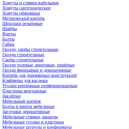
Хомуты и стяжки кабельные
Хомуты сантехнические
Хомуты обжимные
Метрический крепёж
Шпильки резьбовые
Шайбы
Винты
Болты
Гайки
Гвозди, скобы строительные
Гвозди строительные
Скобы строительные
Гвозди толевые, винтовые, ершёные
Гвозди финишные и декоративные
Крепёж для деревянных конструкций
Кляймеры для вагонки
Уголки крепёжные перфорированные
Пластины монтажные
Заклёпки
Мебельный крепёж
Болты и винты мебельные
Заглушки декоративные
Мебельные стяжки, шканты
Мебельные уголки и пластины
Мебельные шурупы и конфирматы