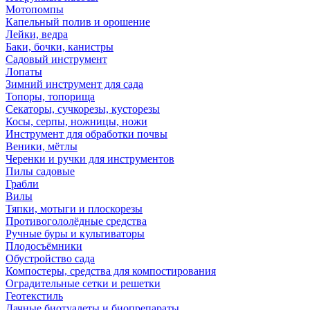
Мотопомпы
Капельный полив и орошение
Лейки, ведра
Баки, бочки, канистры
Садовый инструмент
Лопаты
Зимний инструмент для сада
Топоры, топорища
Секаторы, сучкорезы, кусторезы
Косы, серпы, ножницы, ножи
Инструмент для обработки почвы
Веники, мётлы
Черенки и ручки для инструментов
Пилы садовые
Грабли
Вилы
Тяпки, мотыги и плоскорезы
Противогололёдные средства
Ручные буры и культиваторы
Плодосъёмники
Обустройство сада
Компостеры, средства для компостирования
Оградительные сетки и решетки
Геотекстиль
Дачные биотуалеты и биопрепараты