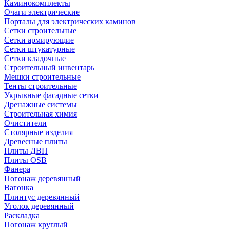
Каминокомплекты
Очаги электрические
Порталы для электрических каминов
Сетки строительные
Сетки армирующие
Сетки штукатурные
Сетки кладочные
Строительный инвентарь
Мешки строительные
Тенты строительные
Укрывные фасадные сетки
Дренажные системы
Строительная химия
Очистители
Столярные изделия
Древесные плиты
Плиты ДВП
Плиты OSB
Фанера
Погонаж деревянный
Вагонка
Плинтус деревянный
Уголок деревянный
Раскладка
Погонаж круглый