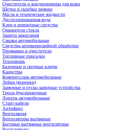
Очистители и кондиционеры для кожи
Щетки и скребки зимние
Масла и технические жидкости
Дистиллированная вода
Клеи и ремонтные средства
Омыватели стекла
Защита зажигания
Смазки автомобильные
Средства антикоррозийной обработки
Промывки и очистители
Топливные присадки
Техпомощь
Балонные и свечные ключи
Канистры
Компрессоры автомобильные
Лейки (воронки)
Зарядные и пуско-зарядные устройства
Тросы буксировочные
Лопаты автомобильные
Старт-кабели
Антифриз
Вентиляция
Вентиляторы вытяжные
Бытовые вытяжные вентиляторы
Воздуховоды