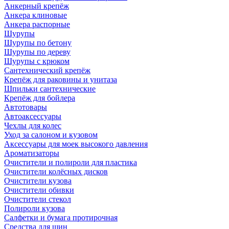
Анкерный крепёж
Анкера клиновые
Анкера распорные
Шурупы
Шурупы по бетону
Шурупы по дереву
Шурупы с крюком
Сантехнический крепёж
Крепёж для раковины и унитаза
Шпильки сантехнические
Крепёж для бойлера
Автотовары
Автоаксессуары
Чехлы для колес
Уход за салоном и кузовом
Аксессуары для моек высокого давления
Ароматизаторы
Очистители и полироли для пластика
Очистители колёсных дисков
Очистители кузова
Очистители обивки
Очистители стекол
Полироли кузова
Салфетки и бумага протирочная
Средства для шин