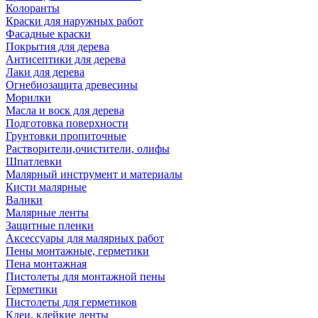
Колоранты
Краски для наружных работ
Фасадные краски
Покрытия для дерева
Антисептики для дерева
Лаки для дерева
Огнебиозащита древесины
Морилки
Масла и воск для дерева
Подготовка поверхности
Грунтовки пропиточные
Растворители,очистители, олифы
Шпатлевки
Малярный инструмент и материалы
Кисти малярные
Валики
Малярные ленты
Защитные пленки
Аксессуары для малярных работ
Пены монтажные, герметики
Пена монтажная
Пистолеты для монтажной пены
Герметики
Пистолеты для герметиков
Клеи, клейкие ленты