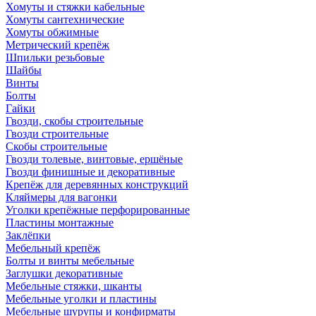
Хомуты и стяжки кабельные
Хомуты сантехнические
Хомуты обжимные
Метрический крепёж
Шпильки резьбовые
Шайбы
Винты
Болты
Гайки
Гвозди, скобы строительные
Гвозди строительные
Скобы строительные
Гвозди толевые, винтовые, ершёные
Гвозди финишные и декоративные
Крепёж для деревянных конструкций
Кляймеры для вагонки
Уголки крепёжные перфорированные
Пластины монтажные
Заклёпки
Мебельный крепёж
Болты и винты мебельные
Заглушки декоративные
Мебельные стяжки, шканты
Мебельные уголки и пластины
Мебельные шурупы и конфирматы