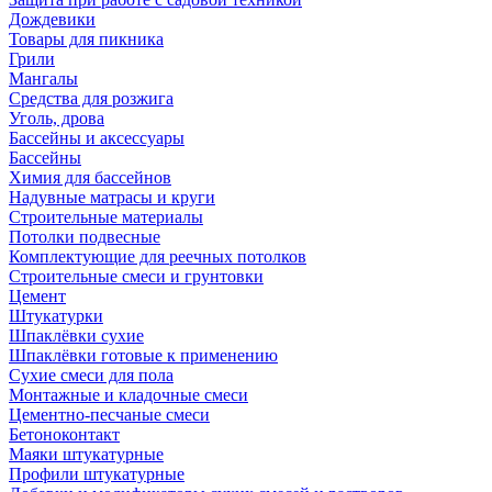
Дождевики
Товары для пикника
Грили
Мангалы
Средства для розжига
Уголь, дрова
Бассейны и аксессуары
Бассейны
Химия для бассейнов
Надувные матрасы и круги
Строительные материалы
Потолки подвесные
Комплектующие для реечных потолков
Строительные смеси и грунтовки
Цемент
Штукатурки
Шпаклёвки сухие
Шпаклёвки готовые к применению
Сухие смеси для пола
Монтажные и кладочные смеси
Цементно-песчаные смеси
Бетоноконтакт
Маяки штукатурные
Профили штукатурные