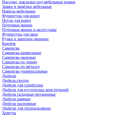
Насадки, накладки под мебельные ножки
Замки и защёлки мебельные
Навесы мебельные
Фурнитура для ворот
Петли для ворот
Почтовые ящики
Почтовые ящики и аксессуары
Фурнитура для окон
Ручки и завертки оконные
Крепёж
Саморезы
Саморезы кровельные
Саморезы оконные
Саморезы по дереву
Саморезы по металлу
Саморезы универсальные
Дюбели
Дюбель-гвозди
Дюбели для газобетона
Дюбели для пустотелых конструкций
Дюбели складные пружинные
Дюбели рамные
Дюбели распорные
Дюбели для теплоизоляции
Хомуты