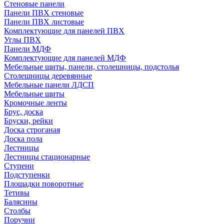
Стеновые панели
Панели ПВХ стеновые
Панели ПВХ листовые
Комплектующие для панелей ПВХ
Углы ПВХ
Панели МДФ
Комплектующие для панелей МДФ
Мебельные щиты, панели, столешницы, подстолья
Столешницы деревянные
Мебельные панели ЛДСП
Мебельные щиты
Кромочные ленты
Брус, доска
Бруски, рейки
Доска строганая
Доска пола
Лестницы
Лестницы стационарные
Ступени
Подступенки
Площадки поворотные
Тетивы
Балясины
Столбы
Поручни