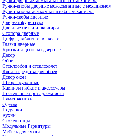
Ручки дверные межкомнатные без механизма
Ручки-кнобы дверные межкомнатные с механизмом
Ручки-кнобы межкомнатные без механизма
Ручки-скобы дверные
Дверная фурнитура
Дверные петли и шарниры
Стопора дверные
Цифры, таблички, вывески
Глазки дверные
Крючки и цепочки дверные
Декор
Обои
Стеклообои и стеклохолст
Клей и средства для обоев
Декор окон
Шторы рулонные
Карнизы гибкие и аксессуары
Постельные принадлежности
Наматрасники
Одеяла
Подушки
Кухни
Столешницы
Модульные Гарнитуры
Мебель для кухни