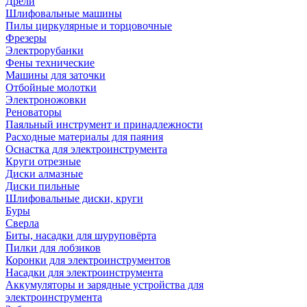
Дрели
Шлифовальные машины
Пилы циркулярные и торцовочные
Фрезеры
Электрорубанки
Фены технические
Машины для заточки
Отбойные молотки
Электроножовки
Реноваторы
Паяльный инструмент и принадлежности
Расходные материалы для паяния
Оснастка для электроинструмента
Круги отрезные
Диски алмазные
Диски пильные
Шлифовальные диски, круги
Буры
Сверла
Биты, насадки для шуруповёрта
Пилки для лобзиков
Коронки для электроинструментов
Насадки для электроинструмента
Аккумуляторы и зарядные устройства для
электроинструмента