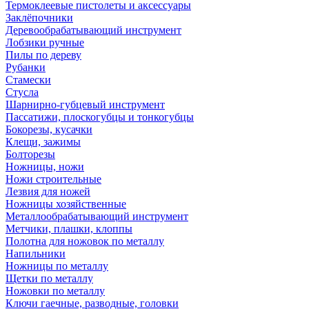
Термоклеевые пистолеты и аксессуары
Заклёпочники
Деревообрабатывающий инструмент
Лобзики ручные
Пилы по дереву
Рубанки
Стамески
Стусла
Шарнирно-губцевый инструмент
Пассатижи, плоскогубцы и тонкогубцы
Бокорезы, кусачки
Клещи, зажимы
Болторезы
Ножницы, ножи
Ножи строительные
Лезвия для ножей
Ножницы хозяйственные
Металлообрабатывающий инструмент
Метчики, плашки, клоппы
Полотна для ножовок по металлу
Напильники
Ножницы по металлу
Щетки по металлу
Ножовки по металлу
Ключи гаечные, разводные, головки