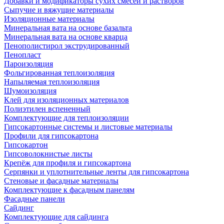
Добавки и модификаторы сухих смесей и растворов
Сыпучие и вяжущие материалы
Изоляционные материалы
Минеральная вата на основе базальта
Минеральная вата на основе кварца
Пенополистирол экструдированный
Пенопласт
Пароизоляция
Фольгированная теплоизоляция
Напыляемая теплоизоляция
Шумоизоляция
Клей для изоляционных материалов
Полиэтилен вспененный
Комплектующие для теплоизоляции
Гипсокартонные системы и листовые материалы
Профили для гипсокартона
Гипсокартон
Гипсоволокнистые листы
Крепёж для профиля и гипсокартона
Серпянки и уплотнительные ленты для гипсокартона
Стеновые и фасадные материалы
Комплектующие к фасадным панелям
Фасадные панели
Сайдинг
Комплектующие для сайдинга