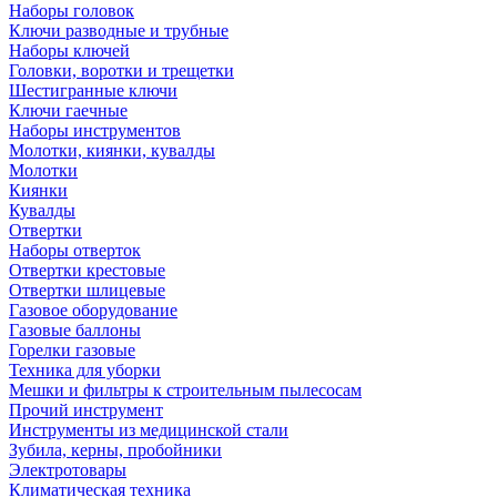
Наборы головок
Ключи разводные и трубные
Наборы ключей
Головки, воротки и трещетки
Шестигранные ключи
Ключи гаечные
Наборы инструментов
Молотки, киянки, кувалды
Молотки
Киянки
Кувалды
Отвертки
Наборы отверток
Отвертки крестовые
Отвертки шлицевые
Газовое оборудование
Газовые баллоны
Горелки газовые
Техника для уборки
Мешки и фильтры к строительным пылесосам
Прочий инструмент
Инструменты из медицинской стали
Зубила, керны, пробойники
Электротовары
Климатическая техника