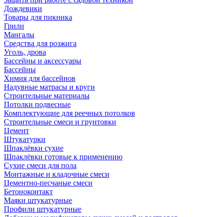
Дождевики
Товары для пикника
Грили
Мангалы
Средства для розжига
Уголь, дрова
Бассейны и аксессуары
Бассейны
Химия для бассейнов
Надувные матрасы и круги
Строительные материалы
Потолки подвесные
Комплектующие для реечных потолков
Строительные смеси и грунтовки
Цемент
Штукатурки
Шпаклёвки сухие
Шпаклёвки готовые к применению
Сухие смеси для пола
Монтажные и кладочные смеси
Цементно-песчаные смеси
Бетоноконтакт
Маяки штукатурные
Профили штукатурные