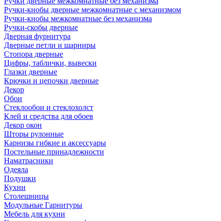
Ручки дверные межкомнатные без механизма
Ручки-кнобы дверные межкомнатные с механизмом
Ручки-кнобы межкомнатные без механизма
Ручки-скобы дверные
Дверная фурнитура
Дверные петли и шарниры
Стопора дверные
Цифры, таблички, вывески
Глазки дверные
Крючки и цепочки дверные
Декор
Обои
Стеклообои и стеклохолст
Клей и средства для обоев
Декор окон
Шторы рулонные
Карнизы гибкие и аксессуары
Постельные принадлежности
Наматрасники
Одеяла
Подушки
Кухни
Столешницы
Модульные Гарнитуры
Мебель для кухни