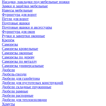
Насадки, накладки под мебельные ножки
Замки и защёлки мебельные
Навесы мебельные
Фурнитура для ворот
Петли для ворот
Почтовые ящики
Почтовые ящики и аксессуары
Фурнитура для окон
Ручки и завертки оконные
Крепёж
Саморезы
Саморезы кровельные
Саморезы оконные
Саморезы по дереву
Саморезы по металлу
Саморезы универсальные
Дюбели
Дюбель-гвозди
Дюбели для газобетона
Дюбели для пустотелых конструкций
Дюбели складные пружинные
Дюбели рамные
Дюбели распорные
Дюбели для теплоизоляции
Хомуты