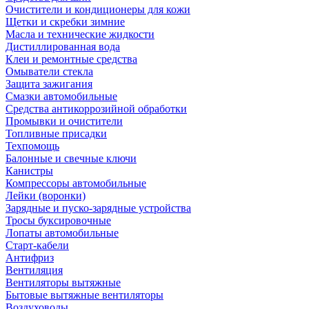
Очистители и кондиционеры для кожи
Щетки и скребки зимние
Масла и технические жидкости
Дистиллированная вода
Клеи и ремонтные средства
Омыватели стекла
Защита зажигания
Смазки автомобильные
Средства антикоррозийной обработки
Промывки и очистители
Топливные присадки
Техпомощь
Балонные и свечные ключи
Канистры
Компрессоры автомобильные
Лейки (воронки)
Зарядные и пуско-зарядные устройства
Тросы буксировочные
Лопаты автомобильные
Старт-кабели
Антифриз
Вентиляция
Вентиляторы вытяжные
Бытовые вытяжные вентиляторы
Воздуховоды