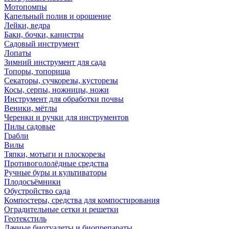
Мотопомпы
Капельный полив и орошение
Лейки, ведра
Баки, бочки, канистры
Садовый инструмент
Лопаты
Зимний инструмент для сада
Топоры, топорища
Секаторы, сучкорезы, кусторезы
Косы, серпы, ножницы, ножи
Инструмент для обработки почвы
Веники, мётлы
Черенки и ручки для инструментов
Пилы садовые
Грабли
Вилы
Тяпки, мотыги и плоскорезы
Противогололёдные средства
Ручные буры и культиваторы
Плодосъёмники
Обустройство сада
Компостеры, средства для компостирования
Оградительные сетки и решетки
Геотекстиль
Дачные биотуалеты и биопрепараты