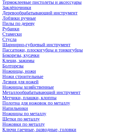
Термоклеевые пистолеты и аксессуары
Заклёпочники
Деревообрабатывающий инструмент
Лобзики ручные
Пилы по дереву
Рубанки
Стамески
Стусла
Шарнирно-губцевый инструмент
Пассатижи, плоскогубцы и тонкогубцы
Бокорезы, кусачки
Клещи, зажимы
Болторезы
Ножницы, ножи
Ножи строительные
Лезвия для ножей
Ножницы хозяйственные
Металлообрабатывающий инструмент
Метчики, плашки, клоппы
Полотна для ножовок по металлу
Напильники
Ножницы по металлу
Щетки по металлу
Ножовки по металлу
Ключи гаечные, разводные, головки