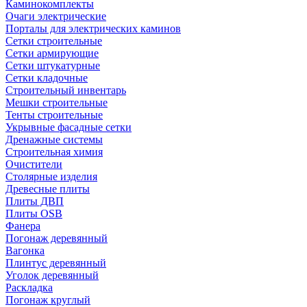
Каминокомплекты
Очаги электрические
Порталы для электрических каминов
Сетки строительные
Сетки армирующие
Сетки штукатурные
Сетки кладочные
Строительный инвентарь
Мешки строительные
Тенты строительные
Укрывные фасадные сетки
Дренажные системы
Строительная химия
Очистители
Столярные изделия
Древесные плиты
Плиты ДВП
Плиты OSB
Фанера
Погонаж деревянный
Вагонка
Плинтус деревянный
Уголок деревянный
Раскладка
Погонаж круглый