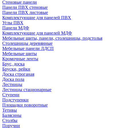
Стеновые панели
Панели ПВХ стеновые
Панели ПВХ листовые
Комплектующие для панелей ПВХ
Углы ПВХ
Панели МДФ
Комплектующие для панелей МДФ
Мебельные щиты, панели, столешницы, подстолья
Столешницы деревянные
Мебельные панели ЛДСП
Мебельные щиты
Кромочные ленты
Брус, доска
Бруски, рейки
Доска строганая
Доска пола
Лестницы
Лестницы стационарные
Ступени
Подступенки
Площадки поворотные
Тетивы
Балясины
Столбы
Поручни