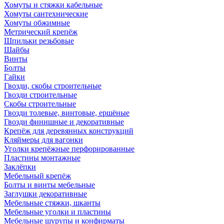
Хомуты и стяжки кабельные
Хомуты сантехнические
Хомуты обжимные
Метрический крепёж
Шпильки резьбовые
Шайбы
Винты
Болты
Гайки
Гвозди, скобы строительные
Гвозди строительные
Скобы строительные
Гвозди толевые, винтовые, ершёные
Гвозди финишные и декоративные
Крепёж для деревянных конструкций
Кляймеры для вагонки
Уголки крепёжные перфорированные
Пластины монтажные
Заклёпки
Мебельный крепёж
Болты и винты мебельные
Заглушки декоративные
Мебельные стяжки, шканты
Мебельные уголки и пластины
Мебельные шурупы и конфирматы