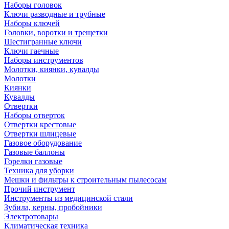
Наборы головок
Ключи разводные и трубные
Наборы ключей
Головки, воротки и трещетки
Шестигранные ключи
Ключи гаечные
Наборы инструментов
Молотки, киянки, кувалды
Молотки
Киянки
Кувалды
Отвертки
Наборы отверток
Отвертки крестовые
Отвертки шлицевые
Газовое оборудование
Газовые баллоны
Горелки газовые
Техника для уборки
Мешки и фильтры к строительным пылесосам
Прочий инструмент
Инструменты из медицинской стали
Зубила, керны, пробойники
Электротовары
Климатическая техника