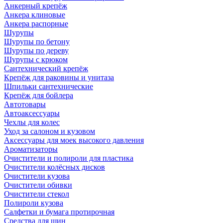
Анкерный крепёж
Анкера клиновые
Анкера распорные
Шурупы
Шурупы по бетону
Шурупы по дереву
Шурупы с крюком
Сантехнический крепёж
Крепёж для раковины и унитаза
Шпильки сантехнические
Крепёж для бойлера
Автотовары
Автоаксессуары
Чехлы для колес
Уход за салоном и кузовом
Аксессуары для моек высокого давления
Ароматизаторы
Очистители и полироли для пластика
Очистители колёсных дисков
Очистители кузова
Очистители обивки
Очистители стекол
Полироли кузова
Салфетки и бумага протирочная
Средства для шин