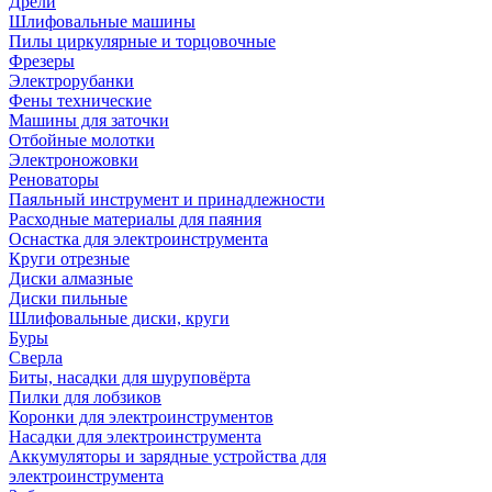
Дрели
Шлифовальные машины
Пилы циркулярные и торцовочные
Фрезеры
Электрорубанки
Фены технические
Машины для заточки
Отбойные молотки
Электроножовки
Реноваторы
Паяльный инструмент и принадлежности
Расходные материалы для паяния
Оснастка для электроинструмента
Круги отрезные
Диски алмазные
Диски пильные
Шлифовальные диски, круги
Буры
Сверла
Биты, насадки для шуруповёрта
Пилки для лобзиков
Коронки для электроинструментов
Насадки для электроинструмента
Аккумуляторы и зарядные устройства для
электроинструмента