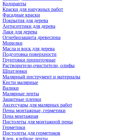
Колоранты
Краски для наружных работ
Фасадные краски
Покрытия для дерева
Антисептики для дерева
Лаки для дерева
Огнебиозащита древесины
Морилки
Масла и воск для дерева
Подготовка поверхности
Грунтовки пропиточные
Растворители,очистители, олифы
Шпатлевки
Малярный инструмент и материалы
Кисти малярные
Валики
Малярные ленты
Защитные пленки
Аксессуары для малярных работ
Пены монтажные, герметики
Пена монтажная
Пистолеты для монтажной пены
Герметики
Пистолеты для герметиков
Клеи, клейкие ленты