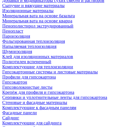
Добавки и модификаторы сухих смесей и растворов
Сыпучие и вяжущие материалы
Изоляционные материалы
Минеральная вата на основе базальта
Минеральная вата на основе кварца
Пенополистирол экструдированный
Пенопласт
Пароизоляция
Фольгированная теплоизоляция
Напыляемая теплоизоляция
Шумоизоляция
Клей для изоляционных материалов
Полиэтилен вспененный
Комплектующие для теплоизоляции
Гипсокартонные системы и листовые материалы
Профили для гипсокартона
Гипсокартон
Гипсоволокнистые листы
Крепёж для профиля и гипсокартона
Серпянки и уплотнительные ленты для гипсокартона
Стеновые и фасадные материалы
Комплектующие к фасадным панелям
Фасадные панели
Сайдинг
Комплектующие для сайдинга