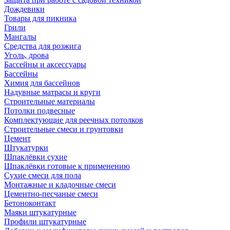
Дождевики
Товары для пикника
Грили
Мангалы
Средства для розжига
Уголь, дрова
Бассейны и аксессуары
Бассейны
Химия для бассейнов
Надувные матрасы и круги
Строительные материалы
Потолки подвесные
Комплектующие для реечных потолков
Строительные смеси и грунтовки
Цемент
Штукатурки
Шпаклёвки сухие
Шпаклёвки готовые к применению
Сухие смеси для пола
Монтажные и кладочные смеси
Цементно-песчаные смеси
Бетоноконтакт
Маяки штукатурные
Профили штукатурные