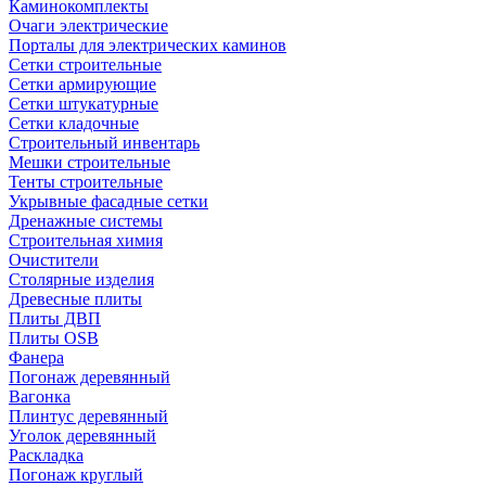
Каминокомплекты
Очаги электрические
Порталы для электрических каминов
Сетки строительные
Сетки армирующие
Сетки штукатурные
Сетки кладочные
Строительный инвентарь
Мешки строительные
Тенты строительные
Укрывные фасадные сетки
Дренажные системы
Строительная химия
Очистители
Столярные изделия
Древесные плиты
Плиты ДВП
Плиты OSB
Фанера
Погонаж деревянный
Вагонка
Плинтус деревянный
Уголок деревянный
Раскладка
Погонаж круглый