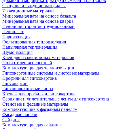
Добавки и модификаторы сухих смесей и растворов
Сыпучие и вяжущие материалы
Изоляционные материалы
Минеральная вата на основе базальта
Минеральная вата на основе кварца
Пенополистирол экструдированный
Пенопласт
Пароизоляция
Фольгированная теплоизоляция
Напыляемая теплоизоляция
Шумоизоляция
Клей для изоляционных материалов
Полиэтилен вспененный
Комплектующие для теплоизоляции
Гипсокартонные системы и листовые материалы
Профили для гипсокартона
Гипсокартон
Гипсоволокнистые листы
Крепёж для профиля и гипсокартона
Серпянки и уплотнительные ленты для гипсокартона
Стеновые и фасадные материалы
Комплектующие к фасадным панелям
Фасадные панели
Сайдинг
Комплектующие для сайдинга