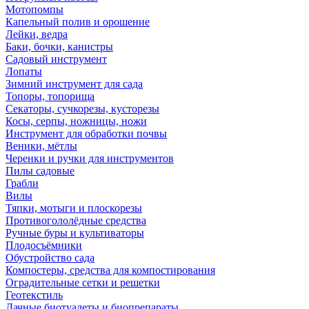
Мотопомпы
Капельный полив и орошение
Лейки, ведра
Баки, бочки, канистры
Садовый инструмент
Лопаты
Зимний инструмент для сада
Топоры, топорища
Секаторы, сучкорезы, кусторезы
Косы, серпы, ножницы, ножи
Инструмент для обработки почвы
Веники, мётлы
Черенки и ручки для инструментов
Пилы садовые
Грабли
Вилы
Тяпки, мотыги и плоскорезы
Противогололёдные средства
Ручные буры и культиваторы
Плодосъёмники
Обустройство сада
Компостеры, средства для компостирования
Оградительные сетки и решетки
Геотекстиль
Дачные биотуалеты и биопрепараты