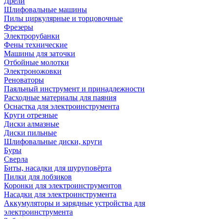
Дрели
Шлифовальные машины
Пилы циркулярные и торцовочные
Фрезеры
Электрорубанки
Фены технические
Машины для заточки
Отбойные молотки
Электроножовки
Реноваторы
Паяльный инструмент и принадлежности
Расходные материалы для паяния
Оснастка для электроинструмента
Круги отрезные
Диски алмазные
Диски пильные
Шлифовальные диски, круги
Буры
Сверла
Биты, насадки для шуруповёрта
Пилки для лобзиков
Коронки для электроинструментов
Насадки для электроинструмента
Аккумуляторы и зарядные устройства для
электроинструмента