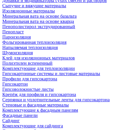
Добавки и модификаторы сухих смесей и растворов
Сыпучие и вяжущие материалы
Изоляционные материалы
Минеральная вата на основе базальта
Минеральная вата на основе кварца
Пенополистирол экструдированный
Пенопласт
Пароизоляция
Фольгированная теплоизоляция
Напыляемая теплоизоляция
Шумоизоляция
Клей для изоляционных материалов
Полиэтилен вспененный
Комплектующие для теплоизоляции
Гипсокартонные системы и листовые материалы
Профили для гипсокартона
Гипсокартон
Гипсоволокнистые листы
Крепёж для профиля и гипсокартона
Серпянки и уплотнительные ленты для гипсокартона
Стеновые и фасадные материалы
Комплектующие к фасадным панелям
Фасадные панели
Сайдинг
Комплектующие для сайдинга