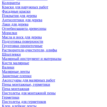
Колоранты
Краски для наружных работ
Фасадные краски
Покрытия для дерева
Антисептики для дерева
Лаки для дерева
Огнебиозащита древесины
Морилки
Масла и воск для дерева
Подготовка поверхности
Грунтовки пропиточные
Растворители,очистители, олифы
Шпатлевки
Малярный инструмент и материалы
Кисти малярные
Валики
Малярные ленты
Защитные пленки
Аксессуары для малярных работ
Пены монтажные, герметики
Пена монтажная
Пистолеты для монтажной пены
Герметики
Пистолеты для герметиков
Клеи, клейкие ленты