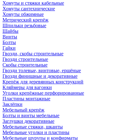
Хомуты и стяжки кабельные
Хомуты сантехнические
Хомуты обжимные
Метрический крепёж
Шпильки резьбовые
Шайбы
Винты
Болты
Гайки
Гвозди, скобы строительные
Гвозди строительные
Скобы строительные
Гвозди толевые, винтовые, ершёные
Гвозди финишные и декоративные
Крепёж для деревянных конструкций
Кляймеры для вагонки
Уголки крепёжные перфорированные
Пластины монтажные
Заклёпки
Мебельный крепёж
Болты и винты мебельные
Заглушки декоративные
Мебельные стяжки, шканты
Мебельные уголки и пластины
Мебельные шурупы и конфирматы