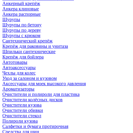
Анкерный крепёж
Анкера клиновые
Анкера распорные
Шурупы
Шурупы по бетону
Шурупы по дереву
Шурупы с крюком
Сантехнический крепёж
Крепёж для раковины и унитаза
Шпильки сантехнические
Крепёж для бойлера
Автотовары
Автоаксессуары
Чехлы для колес
Уход за салоном и кузовом
Аксессуары для моек высокого давления
Ароматизаторы
Очистители и полироли для пластика
Очистители колёсных дисков
Очистители кузова
Очистители обивки
Очистители стекол
Полироли кузова
Салфетки и бумага протирочная
Средства для шин