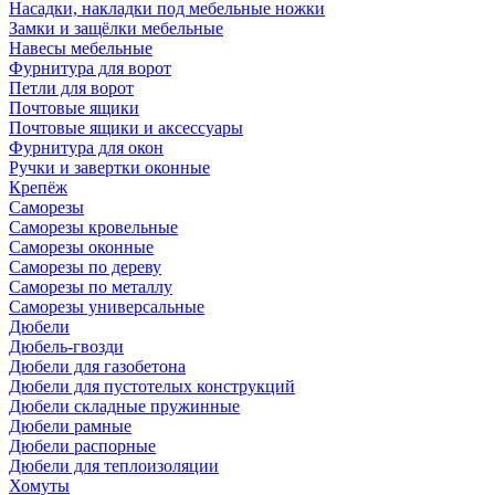
Насадки, накладки под мебельные ножки
Замки и защёлки мебельные
Навесы мебельные
Фурнитура для ворот
Петли для ворот
Почтовые ящики
Почтовые ящики и аксессуары
Фурнитура для окон
Ручки и завертки оконные
Крепёж
Саморезы
Саморезы кровельные
Саморезы оконные
Саморезы по дереву
Саморезы по металлу
Саморезы универсальные
Дюбели
Дюбель-гвозди
Дюбели для газобетона
Дюбели для пустотелых конструкций
Дюбели складные пружинные
Дюбели рамные
Дюбели распорные
Дюбели для теплоизоляции
Хомуты