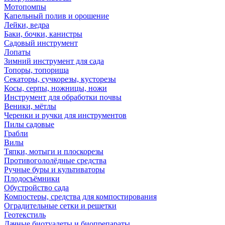
Мотопомпы
Капельный полив и орошение
Лейки, ведра
Баки, бочки, канистры
Садовый инструмент
Лопаты
Зимний инструмент для сада
Топоры, топорища
Секаторы, сучкорезы, кусторезы
Косы, серпы, ножницы, ножи
Инструмент для обработки почвы
Веники, мётлы
Черенки и ручки для инструментов
Пилы садовые
Грабли
Вилы
Тяпки, мотыги и плоскорезы
Противогололёдные средства
Ручные буры и культиваторы
Плодосъёмники
Обустройство сада
Компостеры, средства для компостирования
Оградительные сетки и решетки
Геотекстиль
Дачные биотуалеты и биопрепараты