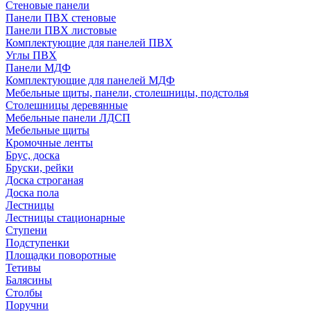
Стеновые панели
Панели ПВХ стеновые
Панели ПВХ листовые
Комплектующие для панелей ПВХ
Углы ПВХ
Панели МДФ
Комплектующие для панелей МДФ
Мебельные щиты, панели, столешницы, подстолья
Столешницы деревянные
Мебельные панели ЛДСП
Мебельные щиты
Кромочные ленты
Брус, доска
Бруски, рейки
Доска строганая
Доска пола
Лестницы
Лестницы стационарные
Ступени
Подступенки
Площадки поворотные
Тетивы
Балясины
Столбы
Поручни