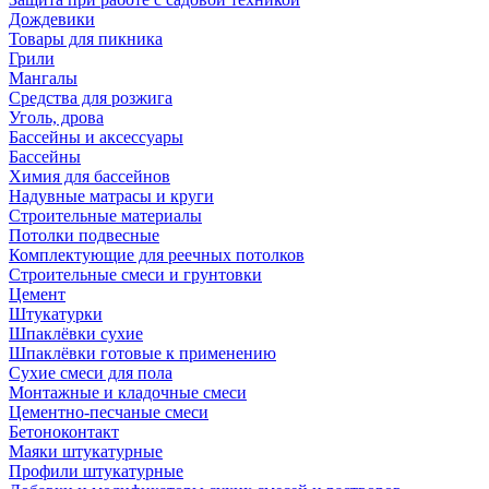
Дождевики
Товары для пикника
Грили
Мангалы
Средства для розжига
Уголь, дрова
Бассейны и аксессуары
Бассейны
Химия для бассейнов
Надувные матрасы и круги
Строительные материалы
Потолки подвесные
Комплектующие для реечных потолков
Строительные смеси и грунтовки
Цемент
Штукатурки
Шпаклёвки сухие
Шпаклёвки готовые к применению
Сухие смеси для пола
Монтажные и кладочные смеси
Цементно-песчаные смеси
Бетоноконтакт
Маяки штукатурные
Профили штукатурные