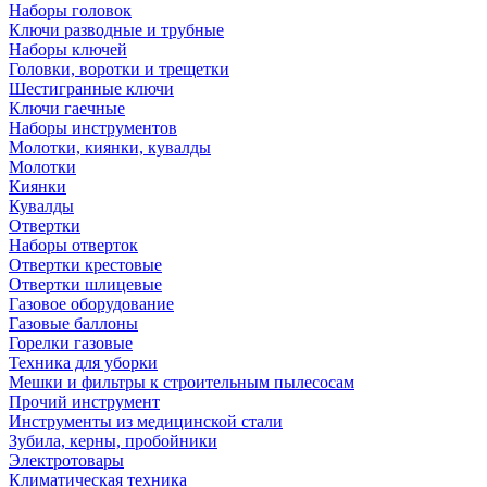
Наборы головок
Ключи разводные и трубные
Наборы ключей
Головки, воротки и трещетки
Шестигранные ключи
Ключи гаечные
Наборы инструментов
Молотки, киянки, кувалды
Молотки
Киянки
Кувалды
Отвертки
Наборы отверток
Отвертки крестовые
Отвертки шлицевые
Газовое оборудование
Газовые баллоны
Горелки газовые
Техника для уборки
Мешки и фильтры к строительным пылесосам
Прочий инструмент
Инструменты из медицинской стали
Зубила, керны, пробойники
Электротовары
Климатическая техника