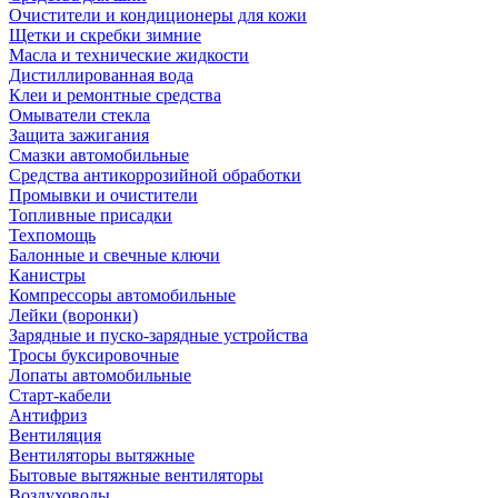
Очистители и кондиционеры для кожи
Щетки и скребки зимние
Масла и технические жидкости
Дистиллированная вода
Клеи и ремонтные средства
Омыватели стекла
Защита зажигания
Смазки автомобильные
Средства антикоррозийной обработки
Промывки и очистители
Топливные присадки
Техпомощь
Балонные и свечные ключи
Канистры
Компрессоры автомобильные
Лейки (воронки)
Зарядные и пуско-зарядные устройства
Тросы буксировочные
Лопаты автомобильные
Старт-кабели
Антифриз
Вентиляция
Вентиляторы вытяжные
Бытовые вытяжные вентиляторы
Воздуховоды