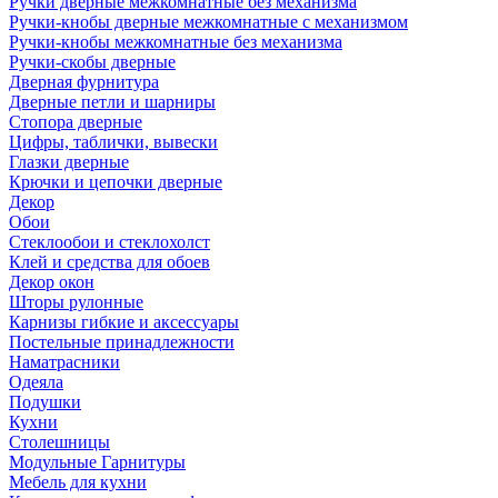
Ручки дверные межкомнатные без механизма
Ручки-кнобы дверные межкомнатные с механизмом
Ручки-кнобы межкомнатные без механизма
Ручки-скобы дверные
Дверная фурнитура
Дверные петли и шарниры
Стопора дверные
Цифры, таблички, вывески
Глазки дверные
Крючки и цепочки дверные
Декор
Обои
Стеклообои и стеклохолст
Клей и средства для обоев
Декор окон
Шторы рулонные
Карнизы гибкие и аксессуары
Постельные принадлежности
Наматрасники
Одеяла
Подушки
Кухни
Столешницы
Модульные Гарнитуры
Мебель для кухни