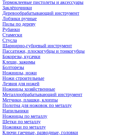
Термоклеевые пистолеты и аксессуары
Заклёпочники
Деревообрабатывающий инструмент
Лобзики ручные
Пилы по дереву
Рубанки
Стамески
Стусла
Шарнирно-губцевый инструмент
Пассатижи, плоскогубцы и тонкогубцы
Бокорезы, кусачки
Клещи, зажимы
Болторезы
Ножницы, ножи
Ножи строительные
Лезвия для ножей
Ножницы хозяйственные
Металлообрабатывающий инструмент
Метчики, плашки, клоппы
Полотна для ножовок по металлу
Напильники
Ножницы по металлу
Щетки по металлу
Ножовки по металлу
Ключи гаечные, разводные, головки