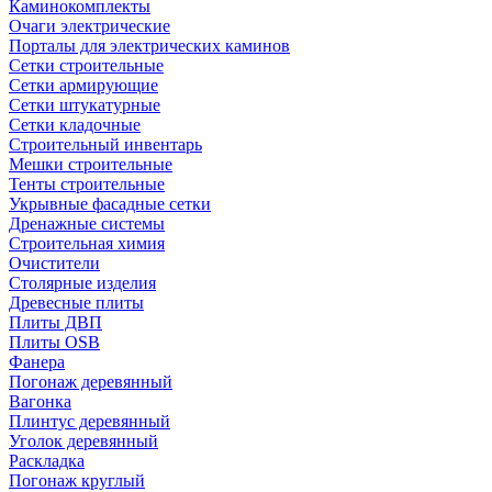
Каминокомплекты
Очаги электрические
Порталы для электрических каминов
Сетки строительные
Сетки армирующие
Сетки штукатурные
Сетки кладочные
Строительный инвентарь
Мешки строительные
Тенты строительные
Укрывные фасадные сетки
Дренажные системы
Строительная химия
Очистители
Столярные изделия
Древесные плиты
Плиты ДВП
Плиты OSB
Фанера
Погонаж деревянный
Вагонка
Плинтус деревянный
Уголок деревянный
Раскладка
Погонаж круглый