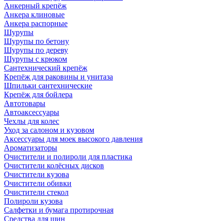
Анкерный крепёж
Анкера клиновые
Анкера распорные
Шурупы
Шурупы по бетону
Шурупы по дереву
Шурупы с крюком
Сантехнический крепёж
Крепёж для раковины и унитаза
Шпильки сантехнические
Крепёж для бойлера
Автотовары
Автоаксессуары
Чехлы для колес
Уход за салоном и кузовом
Аксессуары для моек высокого давления
Ароматизаторы
Очистители и полироли для пластика
Очистители колёсных дисков
Очистители кузова
Очистители обивки
Очистители стекол
Полироли кузова
Салфетки и бумага протирочная
Средства для шин