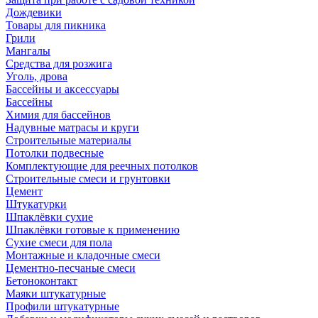
Дождевики
Товары для пикника
Грили
Мангалы
Средства для розжига
Уголь, дрова
Бассейны и аксессуары
Бассейны
Химия для бассейнов
Надувные матрасы и круги
Строительные материалы
Потолки подвесные
Комплектующие для реечных потолков
Строительные смеси и грунтовки
Цемент
Штукатурки
Шпаклёвки сухие
Шпаклёвки готовые к применению
Сухие смеси для пола
Монтажные и кладочные смеси
Цементно-песчаные смеси
Бетоноконтакт
Маяки штукатурные
Профили штукатурные