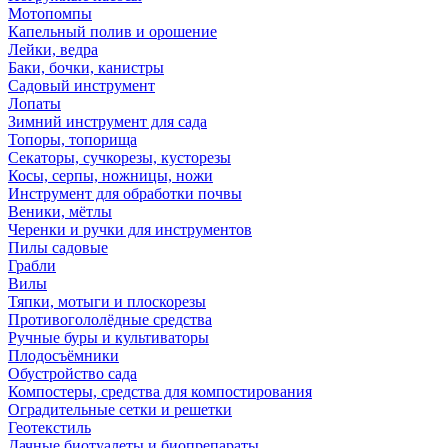
Мотопомпы
Капельный полив и орошение
Лейки, ведра
Баки, бочки, канистры
Садовый инструмент
Лопаты
Зимний инструмент для сада
Топоры, топорища
Секаторы, сучкорезы, кусторезы
Косы, серпы, ножницы, ножи
Инструмент для обработки почвы
Веники, мётлы
Черенки и ручки для инструментов
Пилы садовые
Грабли
Вилы
Тяпки, мотыги и плоскорезы
Противогололёдные средства
Ручные буры и культиваторы
Плодосъёмники
Обустройство сада
Компостеры, средства для компостирования
Оградительные сетки и решетки
Геотекстиль
Дачные биотуалеты и биопрепараты