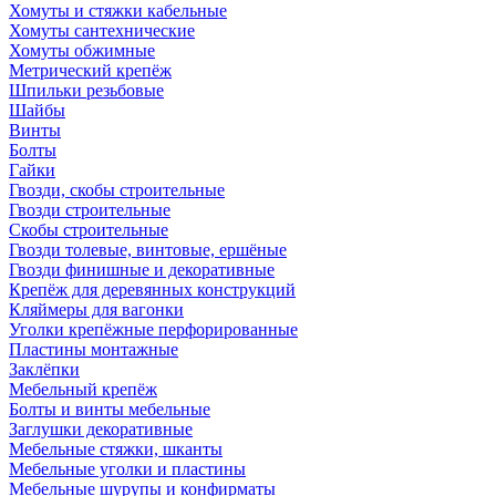
Хомуты и стяжки кабельные
Хомуты сантехнические
Хомуты обжимные
Метрический крепёж
Шпильки резьбовые
Шайбы
Винты
Болты
Гайки
Гвозди, скобы строительные
Гвозди строительные
Скобы строительные
Гвозди толевые, винтовые, ершёные
Гвозди финишные и декоративные
Крепёж для деревянных конструкций
Кляймеры для вагонки
Уголки крепёжные перфорированные
Пластины монтажные
Заклёпки
Мебельный крепёж
Болты и винты мебельные
Заглушки декоративные
Мебельные стяжки, шканты
Мебельные уголки и пластины
Мебельные шурупы и конфирматы