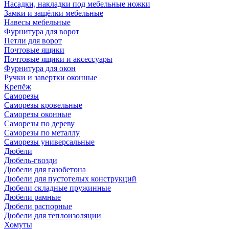
Насадки, накладки под мебельные ножки
Замки и защёлки мебельные
Навесы мебельные
Фурнитура для ворот
Петли для ворот
Почтовые ящики
Почтовые ящики и аксессуары
Фурнитура для окон
Ручки и завертки оконные
Крепёж
Саморезы
Саморезы кровельные
Саморезы оконные
Саморезы по дереву
Саморезы по металлу
Саморезы универсальные
Дюбели
Дюбель-гвозди
Дюбели для газобетона
Дюбели для пустотелых конструкций
Дюбели складные пружинные
Дюбели рамные
Дюбели распорные
Дюбели для теплоизоляции
Хомуты