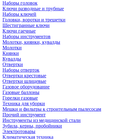
Наборы головок
Ключи разводные и трубные
Наборы ключей
Головки, воротки и трещетки
Шестигранные ключи
Ключи гаечные
Наборы инструментов
Молотки, киянки, кувалды
Молотки
Киянки
Кувалды
Отвертки
Наборы отверток
Отвертки крестовые
Отвертки шлицевые
Газовое оборудование
Газовые баллоны
Горелки газовые
Техника для уборки
Мешки и фильтры к строительным пылесосам
Прочий инструмент
Инструменты из медицинской стали
Зубила, керны, пробойники
Электротовары
Климатическая техника