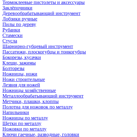
Термоклеевые пистолеты и аксессуары
Заклёпочники
Деревообрабатывающий инструмент
Лобзики ручные
Пилы по дереву
Рубанки
Стамески
Стусла
Шарнирно-губцевый инструмент
Пассатижи, плоскогубцы и тонкогубцы
Бокорезы, кусачки
Клещи, зажимы
Болторезы
Ножницы, ножи
Ножи строительные
Лезвия для ножей
Ножницы хозяйственные
Металлообрабатывающий инструмент
Метчики, плашки, клоппы
Полотна для ножовок по металлу
Напильники
Ножницы по металлу
Щетки по металлу
Ножовки по металлу
Ключи гаечные, разводные, головки