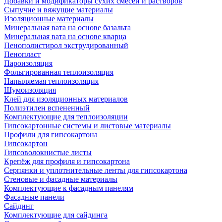
Добавки и модификаторы сухих смесей и растворов
Сыпучие и вяжущие материалы
Изоляционные материалы
Минеральная вата на основе базальта
Минеральная вата на основе кварца
Пенополистирол экструдированный
Пенопласт
Пароизоляция
Фольгированная теплоизоляция
Напыляемая теплоизоляция
Шумоизоляция
Клей для изоляционных материалов
Полиэтилен вспененный
Комплектующие для теплоизоляции
Гипсокартонные системы и листовые материалы
Профили для гипсокартона
Гипсокартон
Гипсоволокнистые листы
Крепёж для профиля и гипсокартона
Серпянки и уплотнительные ленты для гипсокартона
Стеновые и фасадные материалы
Комплектующие к фасадным панелям
Фасадные панели
Сайдинг
Комплектующие для сайдинга