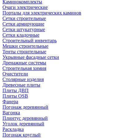
Каминокомплекты
Очаги электрические
Порталы для электрических каминов
Сетки строительные
Сетки армирующие
Сетки штукатурные
Сетки кладочные
Строительный инвентарь
Мешки строительные
Тенты строительные
Укрывные фасадные сетки
Дренажные системы
Строительная химия
Очистители
Столярные изделия
Древесные плиты
Плиты ДВП
Плиты OSB
Фанера
Погонаж деревянный
Вагонка
Плинтус деревянный
Уголок деревянный
Раскладка
Погонаж круглый