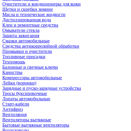
Очистители и кондиционеры для кожи
Щетки и скребки зимние
Масла и технические жидкости
Дистиллированная вода
Клеи и ремонтные средства
Омыватели стекла
Защита зажигания
Смазки автомобильные
Средства антикоррозийной обработки
Промывки и очистители
Топливные присадки
Техпомощь
Балонные и свечные ключи
Канистры
Компрессоры автомобильные
Лейки (воронки)
Зарядные и пуско-зарядные устройства
Тросы буксировочные
Лопаты автомобильные
Старт-кабели
Антифриз
Вентиляция
Вентиляторы вытяжные
Бытовые вытяжные вентиляторы
Воздуховоды