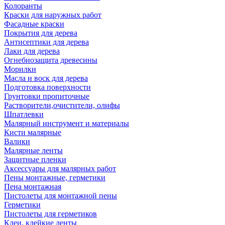
Колоранты
Краски для наружных работ
Фасадные краски
Покрытия для дерева
Антисептики для дерева
Лаки для дерева
Огнебиозащита древесины
Морилки
Масла и воск для дерева
Подготовка поверхности
Грунтовки пропиточные
Растворители,очистители, олифы
Шпатлевки
Малярный инструмент и материалы
Кисти малярные
Валики
Малярные ленты
Защитные пленки
Аксессуары для малярных работ
Пены монтажные, герметики
Пена монтажная
Пистолеты для монтажной пены
Герметики
Пистолеты для герметиков
Клеи, клейкие ленты