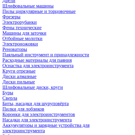
Дрели
Шлифовальные машины
Пилы циркулярные и торцовочные
Фрезеры
Электрорубанки
Фены технические
Машины для заточки
Отбойные молотки
Электроножовки
Реноваторы
Паяльный инструмент и принадлежности
Расходные материалы для паяния
Оснастка для электроинструмента
Круги отрезные
Диски алмазные
Диски пильные
Шлифовальные диски, круги
Буры
Сверла
Биты, насадки для шуруповёрта
Пилки для лобзиков
Коронки для электроинструментов
Насадки для электроинструмента
Аккумуляторы и зарядные устройства для
электроинструмента