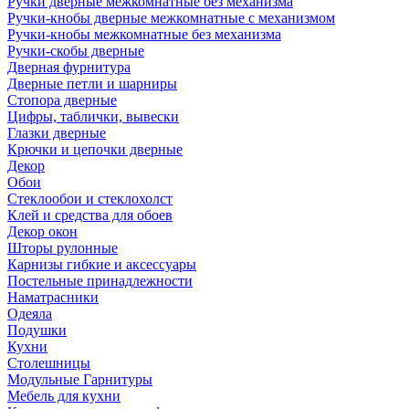
Ручки дверные межкомнатные без механизма
Ручки-кнобы дверные межкомнатные с механизмом
Ручки-кнобы межкомнатные без механизма
Ручки-скобы дверные
Дверная фурнитура
Дверные петли и шарниры
Стопора дверные
Цифры, таблички, вывески
Глазки дверные
Крючки и цепочки дверные
Декор
Обои
Стеклообои и стеклохолст
Клей и средства для обоев
Декор окон
Шторы рулонные
Карнизы гибкие и аксессуары
Постельные принадлежности
Наматрасники
Одеяла
Подушки
Кухни
Столешницы
Модульные Гарнитуры
Мебель для кухни