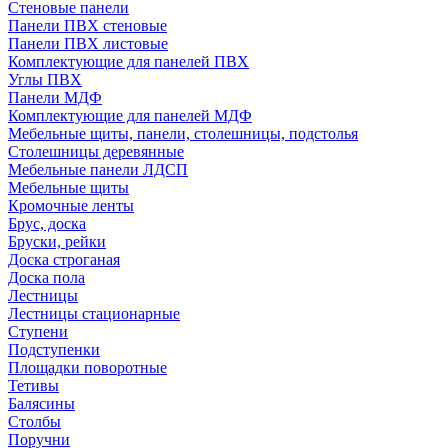
Стеновые панели
Панели ПВХ стеновые
Панели ПВХ листовые
Комплектующие для панелей ПВХ
Углы ПВХ
Панели МДФ
Комплектующие для панелей МДФ
Мебельные щиты, панели, столешницы, подстолья
Столешницы деревянные
Мебельные панели ЛДСП
Мебельные щиты
Кромочные ленты
Брус, доска
Бруски, рейки
Доска строганая
Доска пола
Лестницы
Лестницы стационарные
Ступени
Подступенки
Площадки поворотные
Тетивы
Балясины
Столбы
Поручни