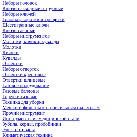
Наборы головок
Ключи разводные и трубные
Наборы ключей
Головки, воротки и трещетки
Шестигранные ключи
Ключи гаечные
Наборы инструментов
Молотки, киянки, кувалды
Молотки
Киянки
Кувалды
Отвертки
Наборы отверток
Отвертки крестовые
Отвертки шлицевые
Газовое оборудование
Газовые баллоны
Горелки газовые
Техника для уборки
Мешки и фильтры к строительным пылесосам
Прочий инструмент
Инструменты из медицинской стали
Зубила, керны, пробойники
Электротовары
Климатическая техника