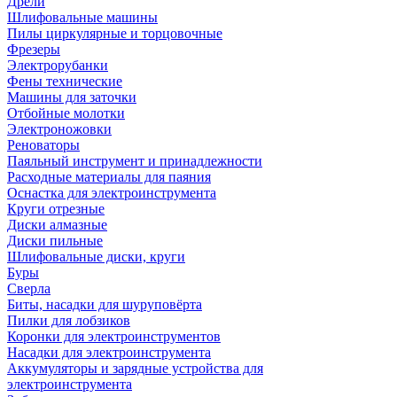
Дрели
Шлифовальные машины
Пилы циркулярные и торцовочные
Фрезеры
Электрорубанки
Фены технические
Машины для заточки
Отбойные молотки
Электроножовки
Реноваторы
Паяльный инструмент и принадлежности
Расходные материалы для паяния
Оснастка для электроинструмента
Круги отрезные
Диски алмазные
Диски пильные
Шлифовальные диски, круги
Буры
Сверла
Биты, насадки для шуруповёрта
Пилки для лобзиков
Коронки для электроинструментов
Насадки для электроинструмента
Аккумуляторы и зарядные устройства для
электроинструмента