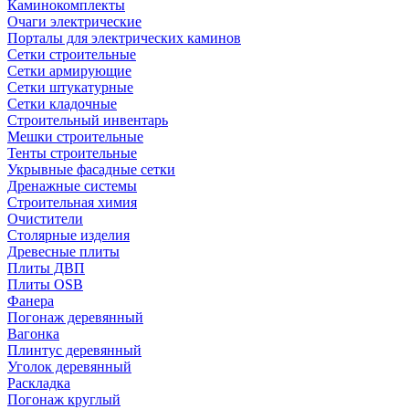
Каминокомплекты
Очаги электрические
Порталы для электрических каминов
Сетки строительные
Сетки армирующие
Сетки штукатурные
Сетки кладочные
Строительный инвентарь
Мешки строительные
Тенты строительные
Укрывные фасадные сетки
Дренажные системы
Строительная химия
Очистители
Столярные изделия
Древесные плиты
Плиты ДВП
Плиты OSB
Фанера
Погонаж деревянный
Вагонка
Плинтус деревянный
Уголок деревянный
Раскладка
Погонаж круглый