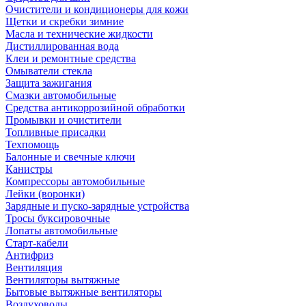
Очистители и кондиционеры для кожи
Щетки и скребки зимние
Масла и технические жидкости
Дистиллированная вода
Клеи и ремонтные средства
Омыватели стекла
Защита зажигания
Смазки автомобильные
Средства антикоррозийной обработки
Промывки и очистители
Топливные присадки
Техпомощь
Балонные и свечные ключи
Канистры
Компрессоры автомобильные
Лейки (воронки)
Зарядные и пуско-зарядные устройства
Тросы буксировочные
Лопаты автомобильные
Старт-кабели
Антифриз
Вентиляция
Вентиляторы вытяжные
Бытовые вытяжные вентиляторы
Воздуховоды