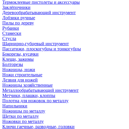
Термоклеевые пистолеты и аксессуары
Заклёпочники
Деревообрабатывающий инструмент
Лобзики ручные
Пилы по дереву
Рубанки
Стамески
Стусла
Шарнирно-губцевый инструмент
Пассатижи, плоскогубцы и тонкогубцы
Бокорезы, кусачки
Клещи, зажимы
Болторезы
Ножницы, ножи
Ножи строительные
Лезвия для ножей
Ножницы хозяйственные
Металлообрабатывающий инструмент
Метчики, плашки, клоппы
Полотна для ножовок по металлу
Напильники
Ножницы по металлу
Щетки по металлу
Ножовки по металлу
Ключи гаечные, разводные, головки