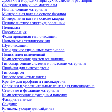
Добавки и модификаторы сухих смесей и растворов
Сыпучие и вяжущие материалы
Изоляционные материалы
Минеральная вата на основе базальта
Минеральная вата на основе кварца
Пенополистирол экструдированный
Пенопласт
Пароизоляция
Фольгированная теплоизоляция
Напыляемая теплоизоляция
Шумоизоляция
Клей для изоляционных материалов
Полиэтилен вспененный
Комплектующие для теплоизоляции
Гипсокартонные системы и листовые материалы
Профили для гипсокартона
Гипсокартон
Гипсоволокнистые листы
Крепёж для профиля и гипсокартона
Серпянки и уплотнительные ленты для гипсокартона
Стеновые и фасадные материалы
Комплектующие к фасадным панелям
Фасадные панели
Сайдинг
Комплектующие для сайдинга