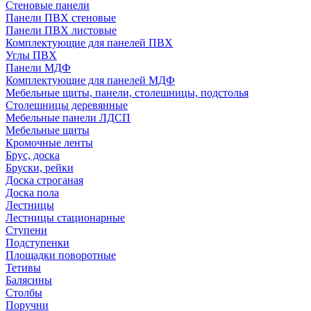
Стеновые панели
Панели ПВХ стеновые
Панели ПВХ листовые
Комплектующие для панелей ПВХ
Углы ПВХ
Панели МДФ
Комплектующие для панелей МДФ
Мебельные щиты, панели, столешницы, подстолья
Столешницы деревянные
Мебельные панели ЛДСП
Мебельные щиты
Кромочные ленты
Брус, доска
Бруски, рейки
Доска строганая
Доска пола
Лестницы
Лестницы стационарные
Ступени
Подступенки
Площадки поворотные
Тетивы
Балясины
Столбы
Поручни