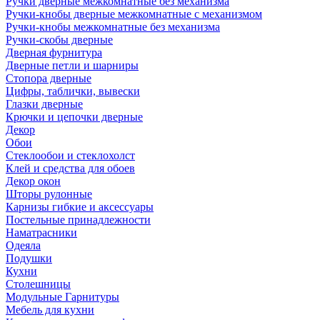
Ручки дверные межкомнатные без механизма
Ручки-кнобы дверные межкомнатные с механизмом
Ручки-кнобы межкомнатные без механизма
Ручки-скобы дверные
Дверная фурнитура
Дверные петли и шарниры
Стопора дверные
Цифры, таблички, вывески
Глазки дверные
Крючки и цепочки дверные
Декор
Обои
Стеклообои и стеклохолст
Клей и средства для обоев
Декор окон
Шторы рулонные
Карнизы гибкие и аксессуары
Постельные принадлежности
Наматрасники
Одеяла
Подушки
Кухни
Столешницы
Модульные Гарнитуры
Мебель для кухни