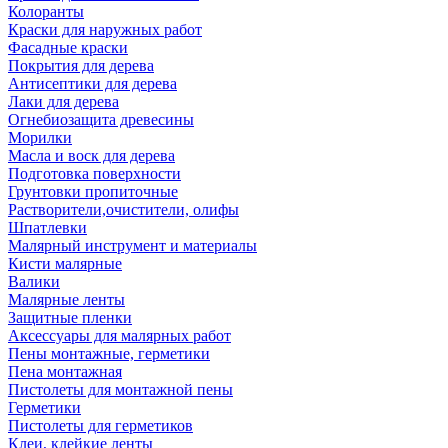
Колоранты
Краски для наружных работ
Фасадные краски
Покрытия для дерева
Антисептики для дерева
Лаки для дерева
Огнебиозащита древесины
Морилки
Масла и воск для дерева
Подготовка поверхности
Грунтовки пропиточные
Растворители,очистители, олифы
Шпатлевки
Малярный инструмент и материалы
Кисти малярные
Валики
Малярные ленты
Защитные пленки
Аксессуары для малярных работ
Пены монтажные, герметики
Пена монтажная
Пистолеты для монтажной пены
Герметики
Пистолеты для герметиков
Клеи, клейкие ленты