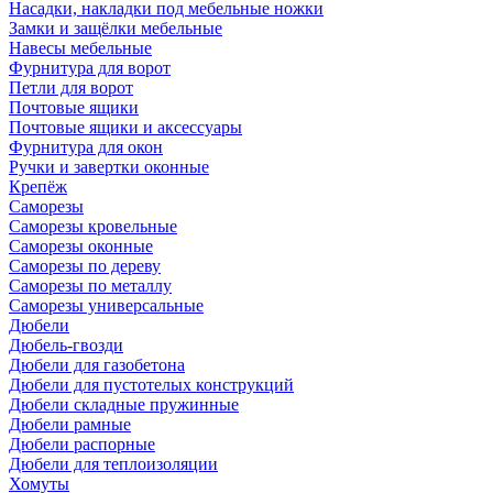
Насадки, накладки под мебельные ножки
Замки и защёлки мебельные
Навесы мебельные
Фурнитура для ворот
Петли для ворот
Почтовые ящики
Почтовые ящики и аксессуары
Фурнитура для окон
Ручки и завертки оконные
Крепёж
Саморезы
Саморезы кровельные
Саморезы оконные
Саморезы по дереву
Саморезы по металлу
Саморезы универсальные
Дюбели
Дюбель-гвозди
Дюбели для газобетона
Дюбели для пустотелых конструкций
Дюбели складные пружинные
Дюбели рамные
Дюбели распорные
Дюбели для теплоизоляции
Хомуты