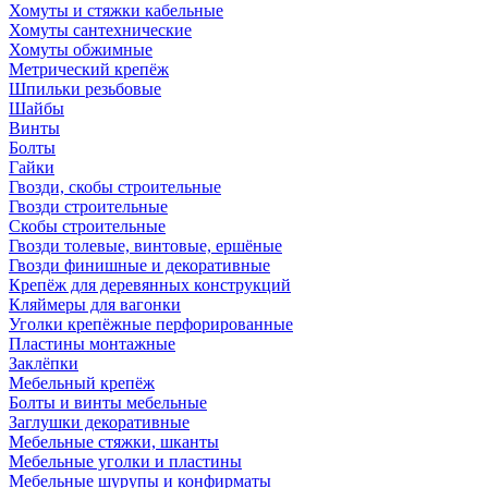
Хомуты и стяжки кабельные
Хомуты сантехнические
Хомуты обжимные
Метрический крепёж
Шпильки резьбовые
Шайбы
Винты
Болты
Гайки
Гвозди, скобы строительные
Гвозди строительные
Скобы строительные
Гвозди толевые, винтовые, ершёные
Гвозди финишные и декоративные
Крепёж для деревянных конструкций
Кляймеры для вагонки
Уголки крепёжные перфорированные
Пластины монтажные
Заклёпки
Мебельный крепёж
Болты и винты мебельные
Заглушки декоративные
Мебельные стяжки, шканты
Мебельные уголки и пластины
Мебельные шурупы и конфирматы