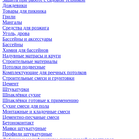
Дождевики
Товары для пикника
Грили
Мангалы
Средства для розжига
Уголь, дрова
Бассейны и аксессуары
Бассейны
Химия для бассейнов
Надувные матрасы и круги
Строительные материалы
Потолки подвесные
Комплектующие для реечных потолков
Строительные смеси и грунтовки
Цемент
Штукатурки
Шпаклёвки сухие
Шпаклёвки готовые к применению
Сухие смеси для пола
Монтажные и кладочные смеси
Цементно-песчаные смеси
Бетоноконтакт
Маяки штукатурные
Профили штукатурные