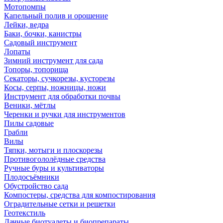
Мотопомпы
Капельный полив и орошение
Лейки, ведра
Баки, бочки, канистры
Садовый инструмент
Лопаты
Зимний инструмент для сада
Топоры, топорища
Секаторы, сучкорезы, кусторезы
Косы, серпы, ножницы, ножи
Инструмент для обработки почвы
Веники, мётлы
Черенки и ручки для инструментов
Пилы садовые
Грабли
Вилы
Тяпки, мотыги и плоскорезы
Противогололёдные средства
Ручные буры и культиваторы
Плодосъёмники
Обустройство сада
Компостеры, средства для компостирования
Оградительные сетки и решетки
Геотекстиль
Дачные биотуалеты и биопрепараты