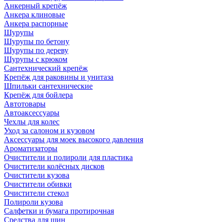
Анкерный крепёж
Анкера клиновые
Анкера распорные
Шурупы
Шурупы по бетону
Шурупы по дереву
Шурупы с крюком
Сантехнический крепёж
Крепёж для раковины и унитаза
Шпильки сантехнические
Крепёж для бойлера
Автотовары
Автоаксессуары
Чехлы для колес
Уход за салоном и кузовом
Аксессуары для моек высокого давления
Ароматизаторы
Очистители и полироли для пластика
Очистители колёсных дисков
Очистители кузова
Очистители обивки
Очистители стекол
Полироли кузова
Салфетки и бумага протирочная
Средства для шин