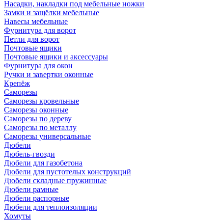
Насадки, накладки под мебельные ножки
Замки и защёлки мебельные
Навесы мебельные
Фурнитура для ворот
Петли для ворот
Почтовые ящики
Почтовые ящики и аксессуары
Фурнитура для окон
Ручки и завертки оконные
Крепёж
Саморезы
Саморезы кровельные
Саморезы оконные
Саморезы по дереву
Саморезы по металлу
Саморезы универсальные
Дюбели
Дюбель-гвозди
Дюбели для газобетона
Дюбели для пустотелых конструкций
Дюбели складные пружинные
Дюбели рамные
Дюбели распорные
Дюбели для теплоизоляции
Хомуты