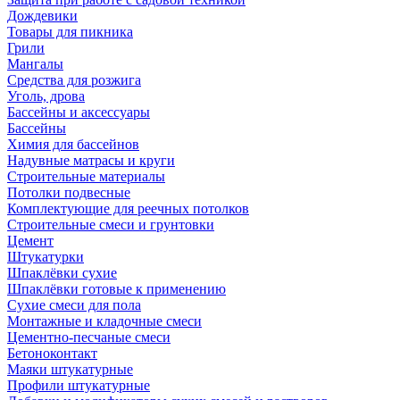
Дождевики
Товары для пикника
Грили
Мангалы
Средства для розжига
Уголь, дрова
Бассейны и аксессуары
Бассейны
Химия для бассейнов
Надувные матрасы и круги
Строительные материалы
Потолки подвесные
Комплектующие для реечных потолков
Строительные смеси и грунтовки
Цемент
Штукатурки
Шпаклёвки сухие
Шпаклёвки готовые к применению
Сухие смеси для пола
Монтажные и кладочные смеси
Цементно-песчаные смеси
Бетоноконтакт
Маяки штукатурные
Профили штукатурные