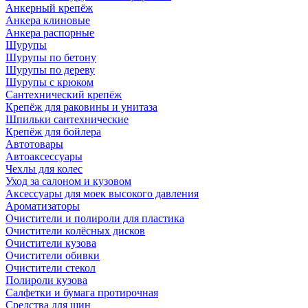
Анкерный крепёж
Анкера клиновые
Анкера распорные
Шурупы
Шурупы по бетону
Шурупы по дереву
Шурупы с крюком
Сантехнический крепёж
Крепёж для раковины и унитаза
Шпильки сантехнические
Крепёж для бойлера
Автотовары
Автоаксессуары
Чехлы для колес
Уход за салоном и кузовом
Аксессуары для моек высокого давления
Ароматизаторы
Очистители и полироли для пластика
Очистители колёсных дисков
Очистители кузова
Очистители обивки
Очистители стекол
Полироли кузова
Салфетки и бумага протирочная
Средства для шин