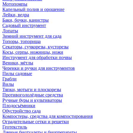
Мотопомпы
Капельный полив и орошение
Лейки, ведра
Баки, бочки, канистры
Садовый инструмент
Лопаты
Зимний инструмент для сада
Топоры, топорища
Секаторы, сучкорезы, кусторезы
Косы, серпы, ножницы, ножи
Инструмент для обработки почвы
Веники, мётлы
Черенки и ручки для инструментов
Пилы садовые
Грабли
Вилы
Тяпки, мотыги и плоскорезы
Противогололёдные средства
Ручные буры и культиваторы
Плодосъёмники
Обустройство сада
Компостеры, средства для компостирования
Оградительные сетки и решетки
Геотекстиль
Дачные биотуалеты и биопрепараты