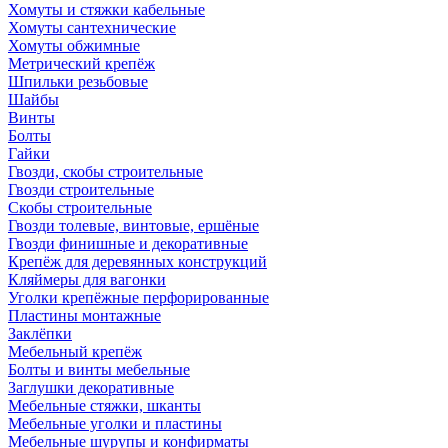
Хомуты и стяжки кабельные
Хомуты сантехнические
Хомуты обжимные
Метрический крепёж
Шпильки резьбовые
Шайбы
Винты
Болты
Гайки
Гвозди, скобы строительные
Гвозди строительные
Скобы строительные
Гвозди толевые, винтовые, ершёные
Гвозди финишные и декоративные
Крепёж для деревянных конструкций
Кляймеры для вагонки
Уголки крепёжные перфорированные
Пластины монтажные
Заклёпки
Мебельный крепёж
Болты и винты мебельные
Заглушки декоративные
Мебельные стяжки, шканты
Мебельные уголки и пластины
Мебельные шурупы и конфирматы