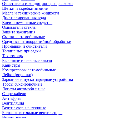
Очистители и кондиционеры для кожи
Щетки и скребки зимние
Масла и технические жидкости
Дистиллированная вода
Клеи и ремонтные средства
Омыватели стекла
Защита зажигания
Смазки автомобильные
Средства антикоррозийной обработки
Промывки и очистители
Топливные присадки
Техпомощь
Балонные и свечные ключи
Канистры
Компрессоры автомобильные
Лейки (воронки)
Зарядные и пуско-зарядные устройства
Тросы буксировочные
Лопаты автомобильные
Старт-кабели
Антифриз
Вентиляция
Вентиляторы вытяжные
Бытовые вытяжные вентиляторы
Воздуховоды