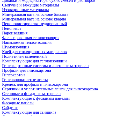
Добавки и модификаторы сухих смесей и растворов
Сыпучие и вяжущие материалы
Изоляционные материалы
Минеральная вата на основе базальта
Минеральная вата на основе кварца
Пенополистирол экструдированный
Пенопласт
Пароизоляция
Фольгированная теплоизоляция
Напыляемая теплоизоляция
Шумоизоляция
Клей для изоляционных материалов
Полиэтилен вспененный
Комплектующие для теплоизоляции
Гипсокартонные системы и листовые материалы
Профили для гипсокартона
Гипсокартон
Гипсоволокнистые листы
Крепёж для профиля и гипсокартона
Серпянки и уплотнительные ленты для гипсокартона
Стеновые и фасадные материалы
Комплектующие к фасадным панелям
Фасадные панели
Сайдинг
Комплектующие для сайдинга