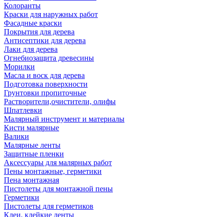
Колоранты
Краски для наружных работ
Фасадные краски
Покрытия для дерева
Антисептики для дерева
Лаки для дерева
Огнебиозащита древесины
Морилки
Масла и воск для дерева
Подготовка поверхности
Грунтовки пропиточные
Растворители,очистители, олифы
Шпатлевки
Малярный инструмент и материалы
Кисти малярные
Валики
Малярные ленты
Защитные пленки
Аксессуары для малярных работ
Пены монтажные, герметики
Пена монтажная
Пистолеты для монтажной пены
Герметики
Пистолеты для герметиков
Клеи, клейкие ленты