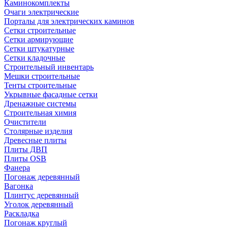
Каминокомплекты
Очаги электрические
Порталы для электрических каминов
Сетки строительные
Сетки армирующие
Сетки штукатурные
Сетки кладочные
Строительный инвентарь
Мешки строительные
Тенты строительные
Укрывные фасадные сетки
Дренажные системы
Строительная химия
Очистители
Столярные изделия
Древесные плиты
Плиты ДВП
Плиты OSB
Фанера
Погонаж деревянный
Вагонка
Плинтус деревянный
Уголок деревянный
Раскладка
Погонаж круглый