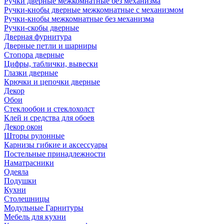
Ручки дверные межкомнатные без механизма
Ручки-кнобы дверные межкомнатные с механизмом
Ручки-кнобы межкомнатные без механизма
Ручки-скобы дверные
Дверная фурнитура
Дверные петли и шарниры
Стопора дверные
Цифры, таблички, вывески
Глазки дверные
Крючки и цепочки дверные
Декор
Обои
Стеклообои и стеклохолст
Клей и средства для обоев
Декор окон
Шторы рулонные
Карнизы гибкие и аксессуары
Постельные принадлежности
Наматрасники
Одеяла
Подушки
Кухни
Столешницы
Модульные Гарнитуры
Мебель для кухни