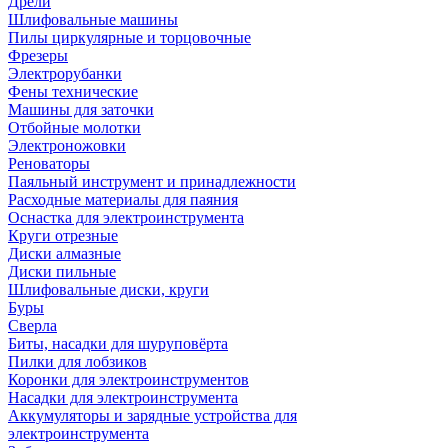
Дрели
Шлифовальные машины
Пилы циркулярные и торцовочные
Фрезеры
Электрорубанки
Фены технические
Машины для заточки
Отбойные молотки
Электроножовки
Реноваторы
Паяльный инструмент и принадлежности
Расходные материалы для паяния
Оснастка для электроинструмента
Круги отрезные
Диски алмазные
Диски пильные
Шлифовальные диски, круги
Буры
Сверла
Биты, насадки для шуруповёрта
Пилки для лобзиков
Коронки для электроинструментов
Насадки для электроинструмента
Аккумуляторы и зарядные устройства для
электроинструмента