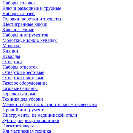
Наборы головок
Ключи разводные и трубные
Наборы ключей
Головки, воротки и трещетки
Шестигранные ключи
Ключи гаечные
Наборы инструментов
Молотки, киянки, кувалды
Молотки
Киянки
Кувалды
Отвертки
Наборы отверток
Отвертки крестовые
Отвертки шлицевые
Газовое оборудование
Газовые баллоны
Горелки газовые
Техника для уборки
Мешки и фильтры к строительным пылесосам
Прочий инструмент
Инструменты из медицинской стали
Зубила, керны, пробойники
Электротовары
Климатическая техника