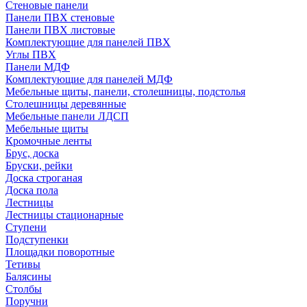
Стеновые панели
Панели ПВХ стеновые
Панели ПВХ листовые
Комплектующие для панелей ПВХ
Углы ПВХ
Панели МДФ
Комплектующие для панелей МДФ
Мебельные щиты, панели, столешницы, подстолья
Столешницы деревянные
Мебельные панели ЛДСП
Мебельные щиты
Кромочные ленты
Брус, доска
Бруски, рейки
Доска строганая
Доска пола
Лестницы
Лестницы стационарные
Ступени
Подступенки
Площадки поворотные
Тетивы
Балясины
Столбы
Поручни