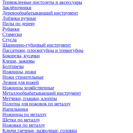
Термоклеевые пистолеты и аксессуары
Заклёпочники
Деревообрабатывающий инструмент
Лобзики ручные
Пилы по дереву
Рубанки
Стамески
Стусла
Шарнирно-губцевый инструмент
Пассатижи, плоскогубцы и тонкогубцы
Бокорезы, кусачки
Клещи, зажимы
Болторезы
Ножницы, ножи
Ножи строительные
Лезвия для ножей
Ножницы хозяйственные
Металлообрабатывающий инструмент
Метчики, плашки, клоппы
Полотна для ножовок по металлу
Напильники
Ножницы по металлу
Щетки по металлу
Ножовки по металлу
Ключи гаечные, разводные, головки