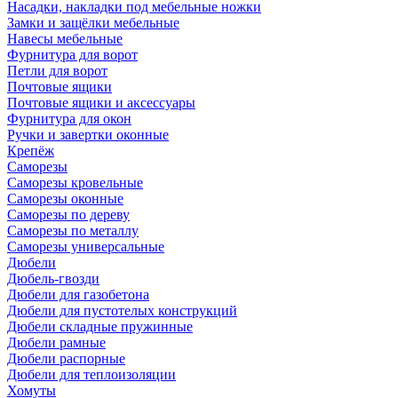
Насадки, накладки под мебельные ножки
Замки и защёлки мебельные
Навесы мебельные
Фурнитура для ворот
Петли для ворот
Почтовые ящики
Почтовые ящики и аксессуары
Фурнитура для окон
Ручки и завертки оконные
Крепёж
Саморезы
Саморезы кровельные
Саморезы оконные
Саморезы по дереву
Саморезы по металлу
Саморезы универсальные
Дюбели
Дюбель-гвозди
Дюбели для газобетона
Дюбели для пустотелых конструкций
Дюбели складные пружинные
Дюбели рамные
Дюбели распорные
Дюбели для теплоизоляции
Хомуты