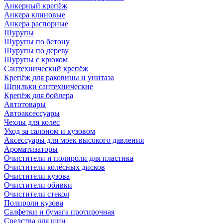
Анкерный крепёж
Анкера клиновые
Анкера распорные
Шурупы
Шурупы по бетону
Шурупы по дереву
Шурупы с крюком
Сантехнический крепёж
Крепёж для раковины и унитаза
Шпильки сантехнические
Крепёж для бойлера
Автотовары
Автоаксессуары
Чехлы для колес
Уход за салоном и кузовом
Аксессуары для моек высокого давления
Ароматизаторы
Очистители и полироли для пластика
Очистители колёсных дисков
Очистители кузова
Очистители обивки
Очистители стекол
Полироли кузова
Салфетки и бумага протирочная
Средства для шин