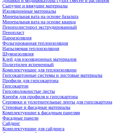
Добавки и модификаторы сухих смесей и растворов
Сыпучие и вяжущие материалы
Изоляционные материалы
Минеральная вата на основе базальта
Минеральная вата на основе кварца
Пенополистирол экструдированный
Пенопласт
Пароизоляция
Фольгированная теплоизоляция
Напыляемая теплоизоляция
Шумоизоляция
Клей для изоляционных материалов
Полиэтилен вспененный
Комплектующие для теплоизоляции
Гипсокартонные системы и листовые материалы
Профили для гипсокартона
Гипсокартон
Гипсоволокнистые листы
Крепёж для профиля и гипсокартона
Серпянки и уплотнительные ленты для гипсокартона
Стеновые и фасадные материалы
Комплектующие к фасадным панелям
Фасадные панели
Сайдинг
Комплектующие для сайдинга