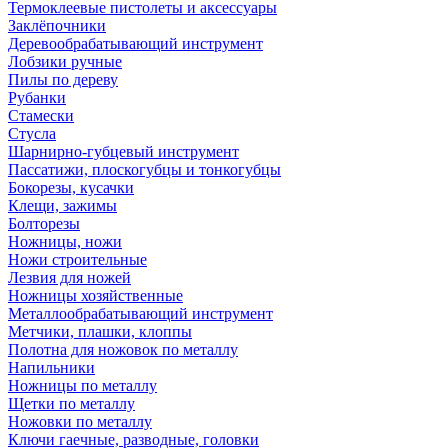
Термоклеевые пистолеты и аксессуары
Заклёпочники
Деревообрабатывающий инструмент
Лобзики ручные
Пилы по дереву
Рубанки
Стамески
Стусла
Шарнирно-губцевый инструмент
Пассатижи, плоскогубцы и тонкогубцы
Бокорезы, кусачки
Клещи, зажимы
Болторезы
Ножницы, ножи
Ножи строительные
Лезвия для ножей
Ножницы хозяйственные
Металлообрабатывающий инструмент
Метчики, плашки, клоппы
Полотна для ножовок по металлу
Напильники
Ножницы по металлу
Щетки по металлу
Ножовки по металлу
Ключи гаечные, разводные, головки