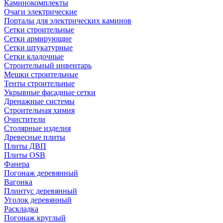
Каминокомплекты
Очаги электрические
Порталы для электрических каминов
Сетки строительные
Сетки армирующие
Сетки штукатурные
Сетки кладочные
Строительный инвентарь
Мешки строительные
Тенты строительные
Укрывные фасадные сетки
Дренажные системы
Строительная химия
Очистители
Столярные изделия
Древесные плиты
Плиты ДВП
Плиты OSB
Фанера
Погонаж деревянный
Вагонка
Плинтус деревянный
Уголок деревянный
Раскладка
Погонаж круглый