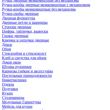
Ручки дверные межкомнатные без механизма
Ручки-кнобы дверные межкомнатные с механизмом
Ручки-кнобы межкомнатные без механизма
Ручки-скобы дверные
Дверная фурнитура
Дверные петли и шарниры
Стопора дверные
Цифры, таблички, вывески
Глазки дверные
Крючки и цепочки дверные
Декор
Обои
Стеклообои и стеклохолст
Клей и средства для обоев
Декор окон
Шторы рулонные
Карнизы гибкие и аксессуары
Постельные принадлежности
Наматрасники
Одеяла
Подушки
Кухни
Столешницы
Модульные Гарнитуры
Мебель для кухни