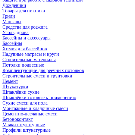
Дождевики
Товары для пикника
Грили
Мангалы
Средства для розжига
Уголь, дрова
Бассейны и аксессуары
Бассейны
Химия для бассейнов
Надувные матрасы и круги
Строительные материалы
Потолки подвесные
Комплектующие для реечных потолков
Строительные смеси и грунтовки
Цемент
Штукатурки
Шпаклёвки сухие
Шпаклёвки готовые к применению
Сухие смеси для пола
Монтажные и кладочные смеси
Цементно-песчаные смеси
Бетоноконтакт
Маяки штукатурные
Профили штукатурные