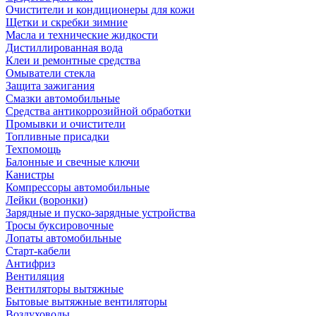
Очистители и кондиционеры для кожи
Щетки и скребки зимние
Масла и технические жидкости
Дистиллированная вода
Клеи и ремонтные средства
Омыватели стекла
Защита зажигания
Смазки автомобильные
Средства антикоррозийной обработки
Промывки и очистители
Топливные присадки
Техпомощь
Балонные и свечные ключи
Канистры
Компрессоры автомобильные
Лейки (воронки)
Зарядные и пуско-зарядные устройства
Тросы буксировочные
Лопаты автомобильные
Старт-кабели
Антифриз
Вентиляция
Вентиляторы вытяжные
Бытовые вытяжные вентиляторы
Воздуховоды