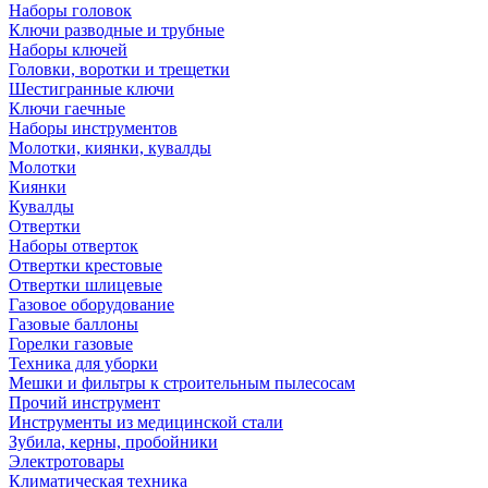
Наборы головок
Ключи разводные и трубные
Наборы ключей
Головки, воротки и трещетки
Шестигранные ключи
Ключи гаечные
Наборы инструментов
Молотки, киянки, кувалды
Молотки
Киянки
Кувалды
Отвертки
Наборы отверток
Отвертки крестовые
Отвертки шлицевые
Газовое оборудование
Газовые баллоны
Горелки газовые
Техника для уборки
Мешки и фильтры к строительным пылесосам
Прочий инструмент
Инструменты из медицинской стали
Зубила, керны, пробойники
Электротовары
Климатическая техника