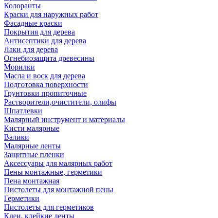
Колоранты
Краски для наружных работ
Фасадные краски
Покрытия для дерева
Антисептики для дерева
Лаки для дерева
Огнебиозащита древесины
Морилки
Масла и воск для дерева
Подготовка поверхности
Грунтовки пропиточные
Растворители,очистители, олифы
Шпатлевки
Малярный инструмент и материалы
Кисти малярные
Валики
Малярные ленты
Защитные пленки
Аксессуары для малярных работ
Пены монтажные, герметики
Пена монтажная
Пистолеты для монтажной пены
Герметики
Пистолеты для герметиков
Клеи, клейкие ленты