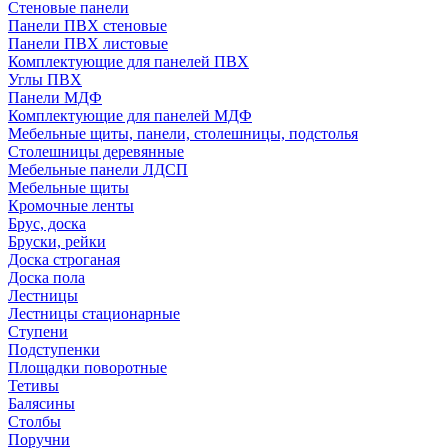
Стеновые панели
Панели ПВХ стеновые
Панели ПВХ листовые
Комплектующие для панелей ПВХ
Углы ПВХ
Панели МДФ
Комплектующие для панелей МДФ
Мебельные щиты, панели, столешницы, подстолья
Столешницы деревянные
Мебельные панели ЛДСП
Мебельные щиты
Кромочные ленты
Брус, доска
Бруски, рейки
Доска строганая
Доска пола
Лестницы
Лестницы стационарные
Ступени
Подступенки
Площадки поворотные
Тетивы
Балясины
Столбы
Поручни