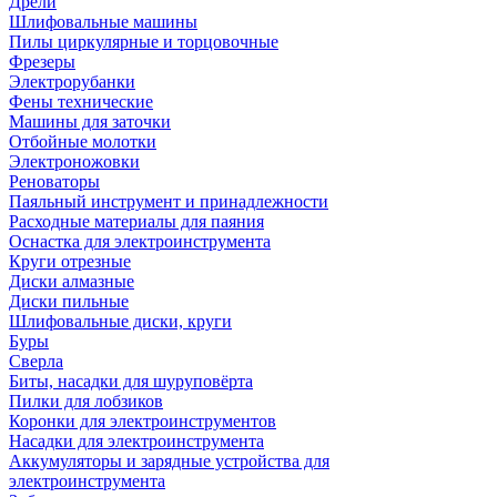
Дрели
Шлифовальные машины
Пилы циркулярные и торцовочные
Фрезеры
Электрорубанки
Фены технические
Машины для заточки
Отбойные молотки
Электроножовки
Реноваторы
Паяльный инструмент и принадлежности
Расходные материалы для паяния
Оснастка для электроинструмента
Круги отрезные
Диски алмазные
Диски пильные
Шлифовальные диски, круги
Буры
Сверла
Биты, насадки для шуруповёрта
Пилки для лобзиков
Коронки для электроинструментов
Насадки для электроинструмента
Аккумуляторы и зарядные устройства для
электроинструмента