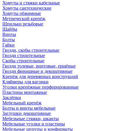
Хомуты и стяжки кабельные
Хомуты сантехнические
Хомуты обжимные
Метрический крепёж
Шпильки резьбовые
Шайбы
Винты
Болты
Гайки
Гвозди, скобы строительные
Гвозди строительные
Скобы строительные
Гвозди толевые, винтовые, ершёные
Гвозди финишные и декоративные
Крепёж для деревянных конструкций
Кляймеры для вагонки
Уголки крепёжные перфорированные
Пластины монтажные
Заклёпки
Мебельный крепёж
Болты и винты мебельные
Заглушки декоративные
Мебельные стяжки, шканты
Мебельные уголки и пластины
Мебельные шурупы и конфирматы