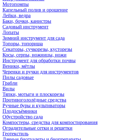
Мотопомпы
Капельный полив и орошение
Лейки, ведра
Баки, бочки, канистры
Садовый инструмент
Лопаты
Зимний инструмент для сада
Топоры, топорища
Секаторы, сучкорезы, кусторезы
Косы, серпы, ножницы, ножи
Инструмент для обработки почвы
Веники, мётлы
Черенки и ручки для инструментов
Пилы садовые
Грабли
Вилы
Тяпки, мотыги и плоскорезы
Противогололёдные средства
Ручные буры и культиваторы
Плодосъёмники
Обустройство сада
Компостеры, средства для компостирования
Оградительные сетки и решетки
Геотекстиль
Дачные биотуалеты и биопрепараты