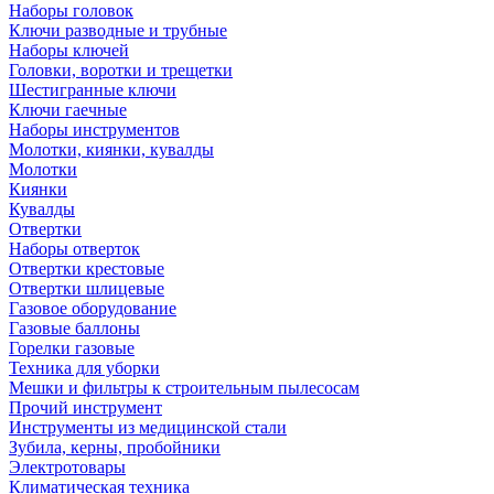
Наборы головок
Ключи разводные и трубные
Наборы ключей
Головки, воротки и трещетки
Шестигранные ключи
Ключи гаечные
Наборы инструментов
Молотки, киянки, кувалды
Молотки
Киянки
Кувалды
Отвертки
Наборы отверток
Отвертки крестовые
Отвертки шлицевые
Газовое оборудование
Газовые баллоны
Горелки газовые
Техника для уборки
Мешки и фильтры к строительным пылесосам
Прочий инструмент
Инструменты из медицинской стали
Зубила, керны, пробойники
Электротовары
Климатическая техника