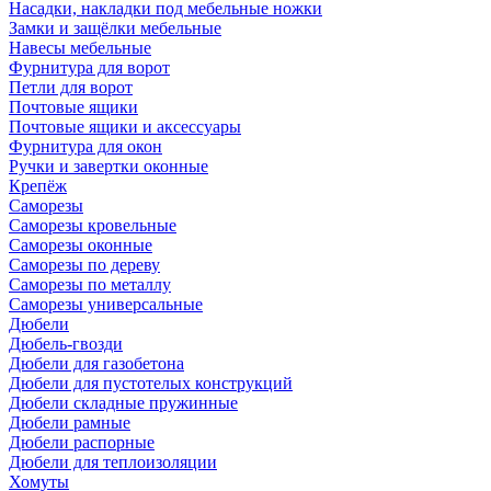
Насадки, накладки под мебельные ножки
Замки и защёлки мебельные
Навесы мебельные
Фурнитура для ворот
Петли для ворот
Почтовые ящики
Почтовые ящики и аксессуары
Фурнитура для окон
Ручки и завертки оконные
Крепёж
Саморезы
Саморезы кровельные
Саморезы оконные
Саморезы по дереву
Саморезы по металлу
Саморезы универсальные
Дюбели
Дюбель-гвозди
Дюбели для газобетона
Дюбели для пустотелых конструкций
Дюбели складные пружинные
Дюбели рамные
Дюбели распорные
Дюбели для теплоизоляции
Хомуты