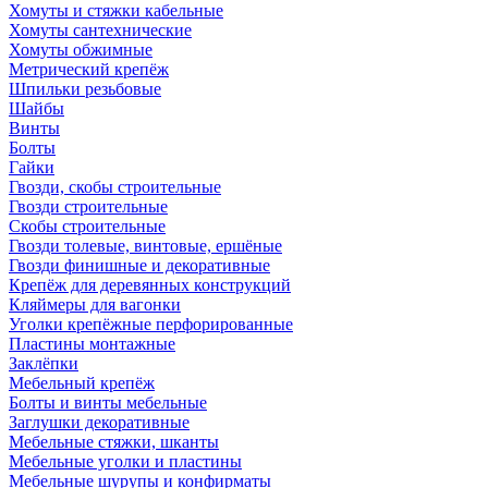
Хомуты и стяжки кабельные
Хомуты сантехнические
Хомуты обжимные
Метрический крепёж
Шпильки резьбовые
Шайбы
Винты
Болты
Гайки
Гвозди, скобы строительные
Гвозди строительные
Скобы строительные
Гвозди толевые, винтовые, ершёные
Гвозди финишные и декоративные
Крепёж для деревянных конструкций
Кляймеры для вагонки
Уголки крепёжные перфорированные
Пластины монтажные
Заклёпки
Мебельный крепёж
Болты и винты мебельные
Заглушки декоративные
Мебельные стяжки, шканты
Мебельные уголки и пластины
Мебельные шурупы и конфирматы