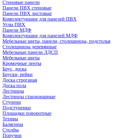
Стеновые панели
Панели ПВХ стеновые
Панели ПВХ листовые
Комплектующие для панелей ПВХ
Углы ПВХ
Панели МДФ
Комплектующие для панелей МДФ
Мебельные щиты, панели, столешницы, подстолья
Столешницы деревянные
Мебельные панели ЛДСП
Мебельные щиты
Кромочные ленты
Брус, доска
Бруски, рейки
Доска строганая
Доска пола
Лестницы
Лестницы стационарные
Ступени
Подступенки
Площадки поворотные
Тетивы
Балясины
Столбы
Поручни