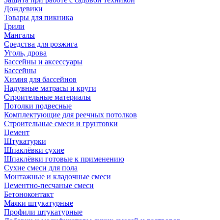
Дождевики
Товары для пикника
Грили
Мангалы
Средства для розжига
Уголь, дрова
Бассейны и аксессуары
Бассейны
Химия для бассейнов
Надувные матрасы и круги
Строительные материалы
Потолки подвесные
Комплектующие для реечных потолков
Строительные смеси и грунтовки
Цемент
Штукатурки
Шпаклёвки сухие
Шпаклёвки готовые к применению
Сухие смеси для пола
Монтажные и кладочные смеси
Цементно-песчаные смеси
Бетоноконтакт
Маяки штукатурные
Профили штукатурные