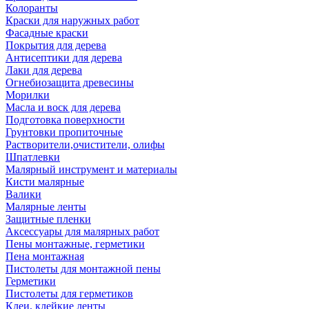
Колоранты
Краски для наружных работ
Фасадные краски
Покрытия для дерева
Антисептики для дерева
Лаки для дерева
Огнебиозащита древесины
Морилки
Масла и воск для дерева
Подготовка поверхности
Грунтовки пропиточные
Растворители,очистители, олифы
Шпатлевки
Малярный инструмент и материалы
Кисти малярные
Валики
Малярные ленты
Защитные пленки
Аксессуары для малярных работ
Пены монтажные, герметики
Пена монтажная
Пистолеты для монтажной пены
Герметики
Пистолеты для герметиков
Клеи, клейкие ленты