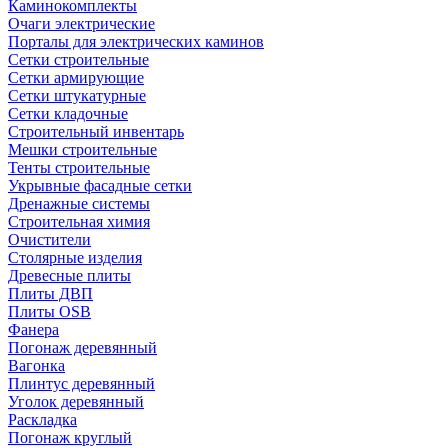
Каминокомплекты
Очаги электрические
Порталы для электрических каминов
Сетки строительные
Сетки армирующие
Сетки штукатурные
Сетки кладочные
Строительный инвентарь
Мешки строительные
Тенты строительные
Укрывные фасадные сетки
Дренажные системы
Строительная химия
Очистители
Столярные изделия
Древесные плиты
Плиты ДВП
Плиты OSB
Фанера
Погонаж деревянный
Вагонка
Плинтус деревянный
Уголок деревянный
Раскладка
Погонаж круглый