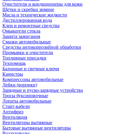
Очистители и кондиционеры для кожи
Щетки и скребки зимние
Масла и технические жидкости
Дистиллированная вода
Клеи и ремонтные средства
Омыватели стекла
Защита зажигания
Смазки автомобильные
Средства антикоррозийной обработки
Промывки и очистители
Топливные присадки
Техпомощь
Балонные и свечные ключи
Канистры
Компрессоры автомобильные
Лейки (воронки)
Зарядные и пуско-зарядные устройства
Тросы буксировочные
Лопаты автомобильные
Старт-кабели
Антифриз
Вентиляция
Вентиляторы вытяжные
Бытовые вытяжные вентиляторы
Воздуховоды