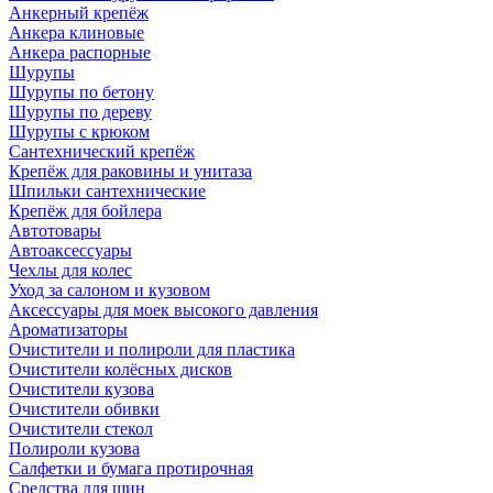
Анкерный крепёж
Анкера клиновые
Анкера распорные
Шурупы
Шурупы по бетону
Шурупы по дереву
Шурупы с крюком
Сантехнический крепёж
Крепёж для раковины и унитаза
Шпильки сантехнические
Крепёж для бойлера
Автотовары
Автоаксессуары
Чехлы для колес
Уход за салоном и кузовом
Аксессуары для моек высокого давления
Ароматизаторы
Очистители и полироли для пластика
Очистители колёсных дисков
Очистители кузова
Очистители обивки
Очистители стекол
Полироли кузова
Салфетки и бумага протирочная
Средства для шин