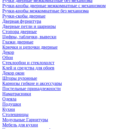
Ручки дверные межкомнатные без механизма
Ручки-кнобы дверные межкомнатные с механизмом
Ручки-кнобы межкомнатные без механизма
Ручки-скобы дверные
Дверная фурнитура
Дверные петли и шарниры
Стопора дверные
Цифры, таблички, вывески
Глазки дверные
Крючки и цепочки дверные
Декор
Обои
Стеклообои и стеклохолст
Клей и средства для обоев
Декор окон
Шторы рулонные
Карнизы гибкие и аксессуары
Постельные принадлежности
Наматрасники
Одеяла
Подушки
Кухни
Столешницы
Модульные Гарнитуры
Мебель для кухни