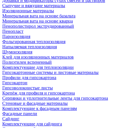
Добавки и модификаторы сухих смесей и растворов
Сыпучие и вяжущие материалы
Изоляционные материалы
Минеральная вата на основе базальта
Минеральная вата на основе кварца
Пенополистирол экструдированный
Пенопласт
Пароизоляция
Фольгированная теплоизоляция
Напыляемая теплоизоляция
Шумоизоляция
Клей для изоляционных материалов
Полиэтилен вспененный
Комплектующие для теплоизоляции
Гипсокартонные системы и листовые материалы
Профили для гипсокартона
Гипсокартон
Гипсоволокнистые листы
Крепёж для профиля и гипсокартона
Серпянки и уплотнительные ленты для гипсокартона
Стеновые и фасадные материалы
Комплектующие к фасадным панелям
Фасадные панели
Сайдинг
Комплектующие для сайдинга