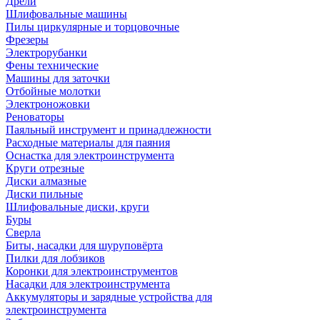
Дрели
Шлифовальные машины
Пилы циркулярные и торцовочные
Фрезеры
Электрорубанки
Фены технические
Машины для заточки
Отбойные молотки
Электроножовки
Реноваторы
Паяльный инструмент и принадлежности
Расходные материалы для паяния
Оснастка для электроинструмента
Круги отрезные
Диски алмазные
Диски пильные
Шлифовальные диски, круги
Буры
Сверла
Биты, насадки для шуруповёрта
Пилки для лобзиков
Коронки для электроинструментов
Насадки для электроинструмента
Аккумуляторы и зарядные устройства для
электроинструмента