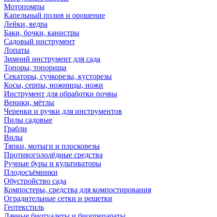
Мотопомпы
Капельный полив и орошение
Лейки, ведра
Баки, бочки, канистры
Садовый инструмент
Лопаты
Зимний инструмент для сада
Топоры, топорища
Секаторы, сучкорезы, кусторезы
Косы, серпы, ножницы, ножи
Инструмент для обработки почвы
Веники, мётлы
Черенки и ручки для инструментов
Пилы садовые
Грабли
Вилы
Тяпки, мотыги и плоскорезы
Противогололёдные средства
Ручные буры и культиваторы
Плодосъёмники
Обустройство сада
Компостеры, средства для компостирования
Оградительные сетки и решетки
Геотекстиль
Дачные биотуалеты и биопрепараты