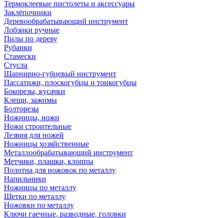
Термоклеевые пистолеты и аксессуары
Заклёпочники
Деревообрабатывающий инструмент
Лобзики ручные
Пилы по дереву
Рубанки
Стамески
Стусла
Шарнирно-губцевый инструмент
Пассатижи, плоскогубцы и тонкогубцы
Бокорезы, кусачки
Клещи, зажимы
Болторезы
Ножницы, ножи
Ножи строительные
Лезвия для ножей
Ножницы хозяйственные
Металлообрабатывающий инструмент
Метчики, плашки, клоппы
Полотна для ножовок по металлу
Напильники
Ножницы по металлу
Щетки по металлу
Ножовки по металлу
Ключи гаечные, разводные, головки