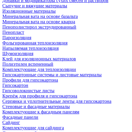
Добавки и модификаторы сухих смесей и растворов
Сыпучие и вяжущие материалы
Изоляционные материалы
Минеральная вата на основе базальта
Минеральная вата на основе кварца
Пенополистирол экструдированный
Пенопласт
Пароизоляция
Фольгированная теплоизоляция
Напыляемая теплоизоляция
Шумоизоляция
Клей для изоляционных материалов
Полиэтилен вспененный
Комплектующие для теплоизоляции
Гипсокартонные системы и листовые материалы
Профили для гипсокартона
Гипсокартон
Гипсоволокнистые листы
Крепёж для профиля и гипсокартона
Серпянки и уплотнительные ленты для гипсокартона
Стеновые и фасадные материалы
Комплектующие к фасадным панелям
Фасадные панели
Сайдинг
Комплектующие для сайдинга