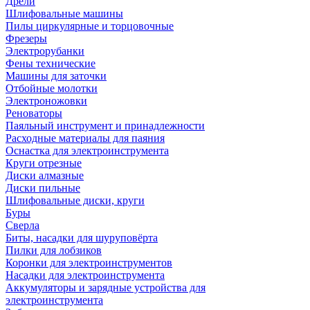
Дрели
Шлифовальные машины
Пилы циркулярные и торцовочные
Фрезеры
Электрорубанки
Фены технические
Машины для заточки
Отбойные молотки
Электроножовки
Реноваторы
Паяльный инструмент и принадлежности
Расходные материалы для паяния
Оснастка для электроинструмента
Круги отрезные
Диски алмазные
Диски пильные
Шлифовальные диски, круги
Буры
Сверла
Биты, насадки для шуруповёрта
Пилки для лобзиков
Коронки для электроинструментов
Насадки для электроинструмента
Аккумуляторы и зарядные устройства для
электроинструмента