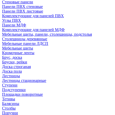
Стеновые панели
Панели ПВХ стеновые
Панели ПВХ листовые
Комплектующие для панелей ПВХ
Углы ПВХ
Панели МДФ
Комплектующие для панелей МДФ
Мебельные щиты, панели, столешницы, подстолья
Столешницы деревянные
Мебельные панели ЛДСП
Мебельные щиты
Кромочные ленты
Брус, доска
Бруски, рейки
Доска строганая
Доска пола
Лестницы
Лестницы стационарные
Ступени
Подступенки
Площадки поворотные
Тетивы
Балясины
Столбы
Поручни