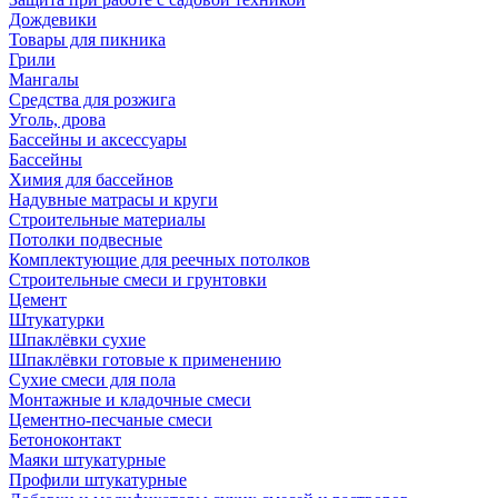
Дождевики
Товары для пикника
Грили
Мангалы
Средства для розжига
Уголь, дрова
Бассейны и аксессуары
Бассейны
Химия для бассейнов
Надувные матрасы и круги
Строительные материалы
Потолки подвесные
Комплектующие для реечных потолков
Строительные смеси и грунтовки
Цемент
Штукатурки
Шпаклёвки сухие
Шпаклёвки готовые к применению
Сухие смеси для пола
Монтажные и кладочные смеси
Цементно-песчаные смеси
Бетоноконтакт
Маяки штукатурные
Профили штукатурные