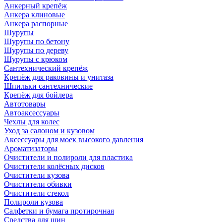
Анкерный крепёж
Анкера клиновые
Анкера распорные
Шурупы
Шурупы по бетону
Шурупы по дереву
Шурупы с крюком
Сантехнический крепёж
Крепёж для раковины и унитаза
Шпильки сантехнические
Крепёж для бойлера
Автотовары
Автоаксессуары
Чехлы для колес
Уход за салоном и кузовом
Аксессуары для моек высокого давления
Ароматизаторы
Очистители и полироли для пластика
Очистители колёсных дисков
Очистители кузова
Очистители обивки
Очистители стекол
Полироли кузова
Салфетки и бумага протирочная
Средства для шин