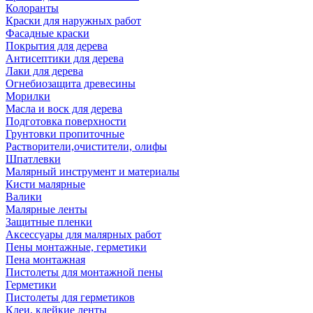
Колоранты
Краски для наружных работ
Фасадные краски
Покрытия для дерева
Антисептики для дерева
Лаки для дерева
Огнебиозащита древесины
Морилки
Масла и воск для дерева
Подготовка поверхности
Грунтовки пропиточные
Растворители,очистители, олифы
Шпатлевки
Малярный инструмент и материалы
Кисти малярные
Валики
Малярные ленты
Защитные пленки
Аксессуары для малярных работ
Пены монтажные, герметики
Пена монтажная
Пистолеты для монтажной пены
Герметики
Пистолеты для герметиков
Клеи, клейкие ленты