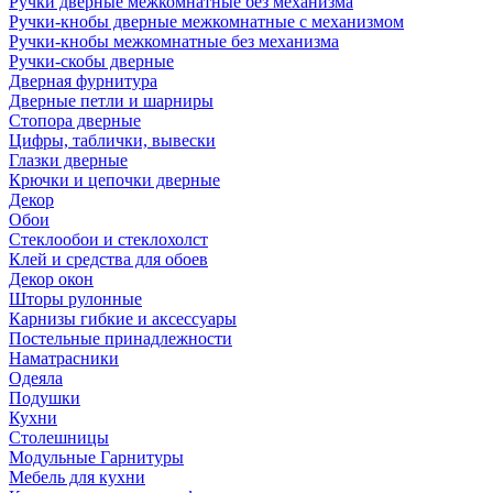
Ручки дверные межкомнатные без механизма
Ручки-кнобы дверные межкомнатные с механизмом
Ручки-кнобы межкомнатные без механизма
Ручки-скобы дверные
Дверная фурнитура
Дверные петли и шарниры
Стопора дверные
Цифры, таблички, вывески
Глазки дверные
Крючки и цепочки дверные
Декор
Обои
Стеклообои и стеклохолст
Клей и средства для обоев
Декор окон
Шторы рулонные
Карнизы гибкие и аксессуары
Постельные принадлежности
Наматрасники
Одеяла
Подушки
Кухни
Столешницы
Модульные Гарнитуры
Мебель для кухни