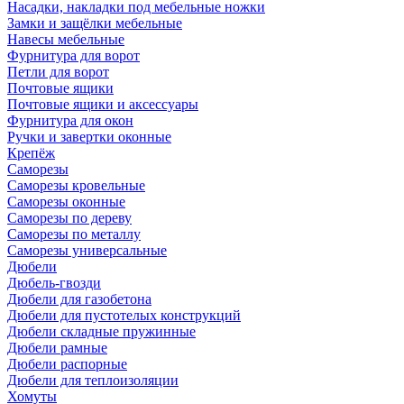
Насадки, накладки под мебельные ножки
Замки и защёлки мебельные
Навесы мебельные
Фурнитура для ворот
Петли для ворот
Почтовые ящики
Почтовые ящики и аксессуары
Фурнитура для окон
Ручки и завертки оконные
Крепёж
Саморезы
Саморезы кровельные
Саморезы оконные
Саморезы по дереву
Саморезы по металлу
Саморезы универсальные
Дюбели
Дюбель-гвозди
Дюбели для газобетона
Дюбели для пустотелых конструкций
Дюбели складные пружинные
Дюбели рамные
Дюбели распорные
Дюбели для теплоизоляции
Хомуты