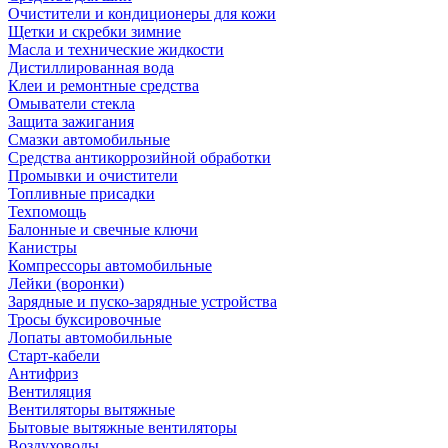
Очистители и кондиционеры для кожи
Щетки и скребки зимние
Масла и технические жидкости
Дистиллированная вода
Клеи и ремонтные средства
Омыватели стекла
Защита зажигания
Смазки автомобильные
Средства антикоррозийной обработки
Промывки и очистители
Топливные присадки
Техпомощь
Балонные и свечные ключи
Канистры
Компрессоры автомобильные
Лейки (воронки)
Зарядные и пуско-зарядные устройства
Тросы буксировочные
Лопаты автомобильные
Старт-кабели
Антифриз
Вентиляция
Вентиляторы вытяжные
Бытовые вытяжные вентиляторы
Воздуховоды