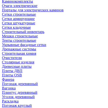
Каминокомплекты
Очаги электрические
Порталы для электрических каминов
Сетки строительные
Сетки армирующие
Сетки штукатурные
Сетки кладочные
Строительный инвентарь
Мешки строительные
Тенты строительные
Укрывные фасадные сетки
Дренажные системы
Строительная химия
Очистители
Столярные изделия
Древесные плиты
Плиты ДВП
Плиты OSB
Фанера
Погонаж деревянный
Вагонка
Плинтус деревянный
Уголок деревянный
Раскладка
Погонаж круглый