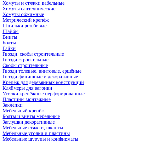
Хомуты и стяжки кабельные
Хомуты сантехнические
Хомуты обжимные
Метрический крепёж
Шпильки резьбовые
Шайбы
Винты
Болты
Гайки
Гвозди, скобы строительные
Гвозди строительные
Скобы строительные
Гвозди толевые, винтовые, ершёные
Гвозди финишные и декоративные
Крепёж для деревянных конструкций
Кляймеры для вагонки
Уголки крепёжные перфорированные
Пластины монтажные
Заклёпки
Мебельный крепёж
Болты и винты мебельные
Заглушки декоративные
Мебельные стяжки, шканты
Мебельные уголки и пластины
Мебельные шурупы и конфирматы