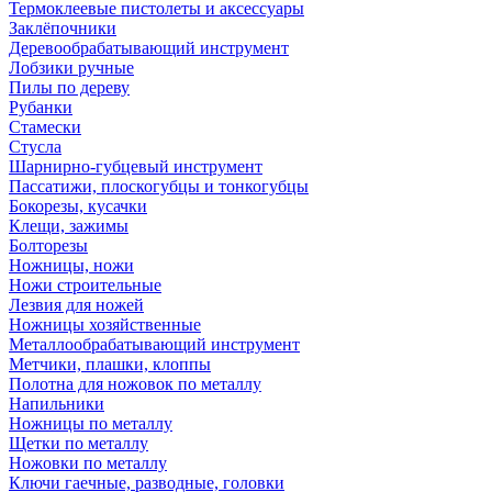
Термоклеевые пистолеты и аксессуары
Заклёпочники
Деревообрабатывающий инструмент
Лобзики ручные
Пилы по дереву
Рубанки
Стамески
Стусла
Шарнирно-губцевый инструмент
Пассатижи, плоскогубцы и тонкогубцы
Бокорезы, кусачки
Клещи, зажимы
Болторезы
Ножницы, ножи
Ножи строительные
Лезвия для ножей
Ножницы хозяйственные
Металлообрабатывающий инструмент
Метчики, плашки, клоппы
Полотна для ножовок по металлу
Напильники
Ножницы по металлу
Щетки по металлу
Ножовки по металлу
Ключи гаечные, разводные, головки