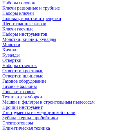
Наборы головок
Ключи разводные и трубные
Наборы ключей
Головки, воротки и трещетки
Шестигранные ключи
Ключи гаечные
Наборы инструментов
Молотки, киянки, кувалды
Молотки
Киянки
Кувалды
Отвертки
Наборы отверток
Отвертки крестовые
Отвертки шлицевые
Газовое оборудование
Газовые баллоны
Горелки газовые
Техника для уборки
Мешки и фильтры к строительным пылесосам
Прочий инструмент
Инструменты из медицинской стали
Зубила, керны, пробойники
Электротовары
Климатическая техника