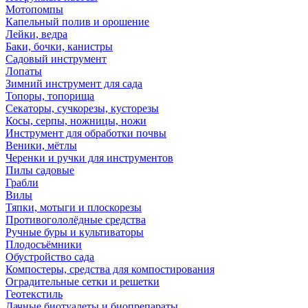
Мотопомпы
Капельный полив и орошение
Лейки, ведра
Баки, бочки, канистры
Садовый инструмент
Лопаты
Зимний инструмент для сада
Топоры, топорища
Секаторы, сучкорезы, кусторезы
Косы, серпы, ножницы, ножи
Инструмент для обработки почвы
Веники, мётлы
Черенки и ручки для инструментов
Пилы садовые
Грабли
Вилы
Тяпки, мотыги и плоскорезы
Противогололёдные средства
Ручные буры и культиваторы
Плодосъёмники
Обустройство сада
Компостеры, средства для компостирования
Оградительные сетки и решетки
Геотекстиль
Дачные биотуалеты и биопрепараты