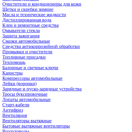
Очистители и кондиционеры для кожи
Щетки и скребки зимние
Масла и технические жидкости
Дистиллированная вода
Клеи и ремонтные средства
Омыватели стекла
Защита зажигания
Смазки автомобильные
Средства антикоррозийной обработки
Промывки и очистители
Топливные присадки
Техпомощь
Балонные и свечные ключи
Канистры
Компрессоры автомобильные
Лейки (воронки)
Зарядные и пуско-зарядные устройства
Тросы буксировочные
Лопаты автомобильные
Старт-кабели
Антифриз
Вентиляция
Вентиляторы вытяжные
Бытовые вытяжные вентиляторы
Воздуховоды