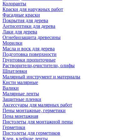
Колоранты
Краски для наружных работ
Фасадные краски
Покрытия для дерева
Антисептики для дерева
Лаки для дерева
Огнебиозащита древесины
Морилки
Масла и воск для дерева
Подготовка поверхности
Грунтовки пропиточные
Растворители,очистители, олифы
Шпатлевки
Малярный инструмент и материалы
Кисти малярные
Валики
Малярные ленты
Защитные пленки
Аксессуары для малярных работ
Пены монтажные, герметики
Пена монтажная
Пистолеты для монтажной пены
Герметики
Пистолеты для герметиков
Клеи, клейкие ленты