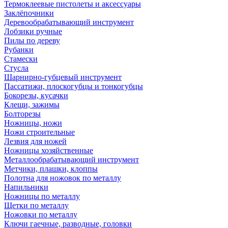
Термоклеевые пистолеты и аксессуары
Заклёпочники
Деревообрабатывающий инструмент
Лобзики ручные
Пилы по дереву
Рубанки
Стамески
Стусла
Шарнирно-губцевый инструмент
Пассатижи, плоскогубцы и тонкогубцы
Бокорезы, кусачки
Клещи, зажимы
Болторезы
Ножницы, ножи
Ножи строительные
Лезвия для ножей
Ножницы хозяйственные
Металлообрабатывающий инструмент
Метчики, плашки, клоппы
Полотна для ножовок по металлу
Напильники
Ножницы по металлу
Щетки по металлу
Ножовки по металлу
Ключи гаечные, разводные, головки