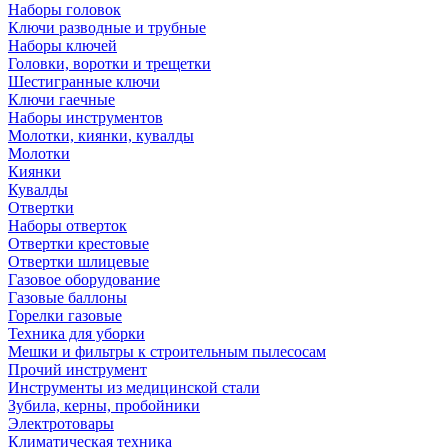
Наборы головок
Ключи разводные и трубные
Наборы ключей
Головки, воротки и трещетки
Шестигранные ключи
Ключи гаечные
Наборы инструментов
Молотки, киянки, кувалды
Молотки
Киянки
Кувалды
Отвертки
Наборы отверток
Отвертки крестовые
Отвертки шлицевые
Газовое оборудование
Газовые баллоны
Горелки газовые
Техника для уборки
Мешки и фильтры к строительным пылесосам
Прочий инструмент
Инструменты из медицинской стали
Зубила, керны, пробойники
Электротовары
Климатическая техника