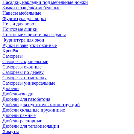
Насадки, накладки под мебельные ножки
Замки и защёлки мебельные
Навесы мебельные
Фурнитура для ворот
Петли для ворот
Почтовые ящики
Почтовые ящики и аксессуары
Фурнитура для окон
Ручки и завертки оконные
Крепёж
Саморезы
Саморезы кровельные
Саморезы оконные
Саморезы по дереву
Саморезы по металлу
Саморезы универсальные
Дюбели
Дюбель-гвозди
Дюбели для газобетона
Дюбели для пустотелых конструкций
Дюбели складные пружинные
Дюбели рамные
Дюбели распорные
Дюбели для теплоизоляции
Хомуты