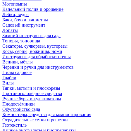
Мотопомпы
Капельный полив и орошение
Лейки, ведра
Баки, бочки, канистры
Садовый инструмент
Лопаты
Зимний инструмент для сада
Топоры, топорища
Секаторы, сучкорезы, кусторезы
Косы, серпы, ножницы, ножи
Инструмент для обработки почвы
Веники, мётлы
Черенки и ручки для инструментов
Пилы садовые
Грабли
Вилы
Тяпки, мотыги и плоскорезы
Противогололёдные средства
Ручные буры и культиваторы
Плодосъёмники
Обустройство сада
Компостеры, средства для компостирования
Оградительные сетки и решетки
Геотекстиль
Дачные биотуалеты и биопрепараты