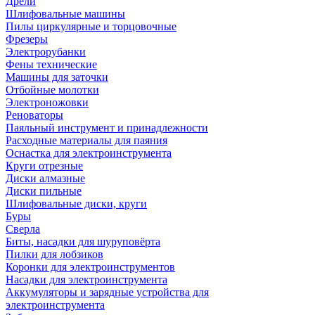
Дрели
Шлифовальные машины
Пилы циркулярные и торцовочные
Фрезеры
Электрорубанки
Фены технические
Машины для заточки
Отбойные молотки
Электроножовки
Реноваторы
Паяльный инструмент и принадлежности
Расходные материалы для паяния
Оснастка для электроинструмента
Круги отрезные
Диски алмазные
Диски пильные
Шлифовальные диски, круги
Буры
Сверла
Биты, насадки для шуруповёрта
Пилки для лобзиков
Коронки для электроинструментов
Насадки для электроинструмента
Аккумуляторы и зарядные устройства для
электроинструмента