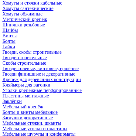
Хомуты и стяжки кабельные
Хомуты сантехнические
Хомуты обжимные
Метрический крепёж
Шпильки резьбовые
Шайбы
Винты
Болты
Гайки
Гвозди, скобы строительные
Гвозди строительные
Скобы строительные
Гвозди толевые, винтовые, ершёные
Гвозди финишные и декоративные
Крепёж для деревянных конструкций
Кляймеры для вагонки
Уголки крепёжные перфорированные
Пластины монтажные
Заклёпки
Мебельный крепёж
Болты и винты мебельные
Заглушки декоративные
Мебельные стяжки, шканты
Мебельные уголки и пластины
Мебельные шурупы и конфирматы