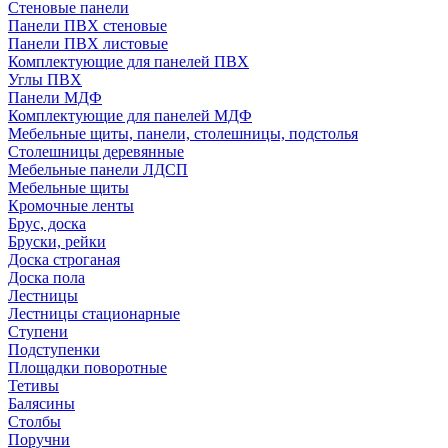
Стеновые панели
Панели ПВХ стеновые
Панели ПВХ листовые
Комплектующие для панелей ПВХ
Углы ПВХ
Панели МДФ
Комплектующие для панелей МДФ
Мебельные щиты, панели, столешницы, подстолья
Столешницы деревянные
Мебельные панели ЛДСП
Мебельные щиты
Кромочные ленты
Брус, доска
Бруски, рейки
Доска строганая
Доска пола
Лестницы
Лестницы стационарные
Ступени
Подступенки
Площадки поворотные
Тетивы
Балясины
Столбы
Поручни