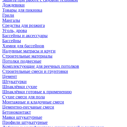
Дождевики
Товары для пикника
Грили
Мангалы
Средства для розжига
Уголь, дрова
Бассейны и аксессуары
Бассейны
Химия для бассейнов
Надувные матрасы и круги
Строительные материалы
Потолки подвесные
Комплектующие для реечных потолков
Строительные смеси и грунтовки
Цемент
Штукатурки
Шпаклёвки сухие
Шпаклёвки готовые к применению
Сухие смеси для пола
Монтажные и кладочные смеси
Цементно-песчаные смеси
Бетоноконтакт
Маяки штукатурные
Профили штукатурные