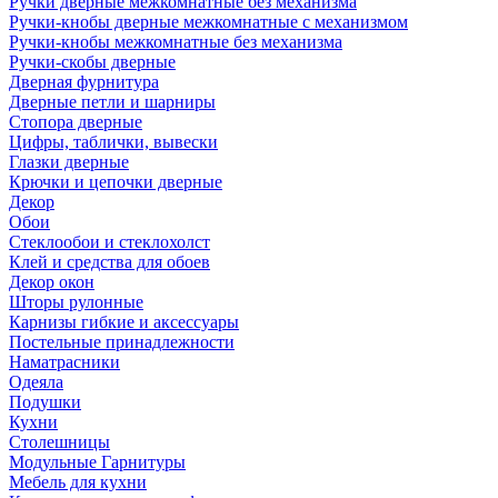
Ручки дверные межкомнатные без механизма
Ручки-кнобы дверные межкомнатные с механизмом
Ручки-кнобы межкомнатные без механизма
Ручки-скобы дверные
Дверная фурнитура
Дверные петли и шарниры
Стопора дверные
Цифры, таблички, вывески
Глазки дверные
Крючки и цепочки дверные
Декор
Обои
Стеклообои и стеклохолст
Клей и средства для обоев
Декор окон
Шторы рулонные
Карнизы гибкие и аксессуары
Постельные принадлежности
Наматрасники
Одеяла
Подушки
Кухни
Столешницы
Модульные Гарнитуры
Мебель для кухни