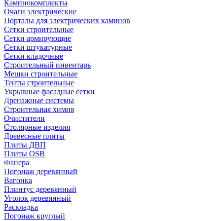
Каминокомплекты
Очаги электрические
Порталы для электрических каминов
Сетки строительные
Сетки армирующие
Сетки штукатурные
Сетки кладочные
Строительный инвентарь
Мешки строительные
Тенты строительные
Укрывные фасадные сетки
Дренажные системы
Строительная химия
Очистители
Столярные изделия
Древесные плиты
Плиты ДВП
Плиты OSB
Фанера
Погонаж деревянный
Вагонка
Плинтус деревянный
Уголок деревянный
Раскладка
Погонаж круглый