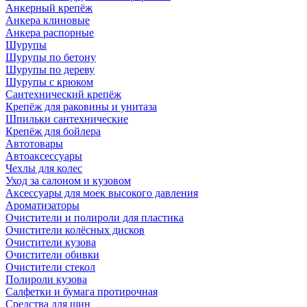
Анкерный крепёж
Анкера клиновые
Анкера распорные
Шурупы
Шурупы по бетону
Шурупы по дереву
Шурупы с крюком
Сантехнический крепёж
Крепёж для раковины и унитаза
Шпильки сантехнические
Крепёж для бойлера
Автотовары
Автоаксессуары
Чехлы для колес
Уход за салоном и кузовом
Аксессуары для моек высокого давления
Ароматизаторы
Очистители и полироли для пластика
Очистители колёсных дисков
Очистители кузова
Очистители обивки
Очистители стекол
Полироли кузова
Салфетки и бумага протирочная
Средства для шин