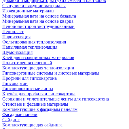
Добавки и модификаторы сухих смесей и растворов
Сыпучие и вяжущие материалы
Изоляционные материалы
Минеральная вата на основе базальта
Минеральная вата на основе кварца
Пенополистирол экструдированный
Пенопласт
Пароизоляция
Фольгированная теплоизоляция
Напыляемая теплоизоляция
Шумоизоляция
Клей для изоляционных материалов
Полиэтилен вспененный
Комплектующие для теплоизоляции
Гипсокартонные системы и листовые материалы
Профили для гипсокартона
Гипсокартон
Гипсоволокнистые листы
Крепёж для профиля и гипсокартона
Серпянки и уплотнительные ленты для гипсокартона
Стеновые и фасадные материалы
Комплектующие к фасадным панелям
Фасадные панели
Сайдинг
Комплектующие для сайдинга