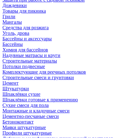
Дождевики
Товары для пикника
Грили
Мангалы
Средства для розжига
Уголь, дрова
Бассейны и аксессуары
Бассейны
Химия для бассейнов
Надувные матрасы и круги
Строительные материалы
Потолки подвесные
Комплектующие для реечных потолков
Строительные смеси и грунтовки
Цемент
Штукатурки
Шпаклёвки сухие
Шпаклёвки готовые к применению
Сухие смеси для пола
Монтажные и кладочные смеси
Цементно-песчаные смеси
Бетоноконтакт
Маяки штукатурные
Профили штукатурные