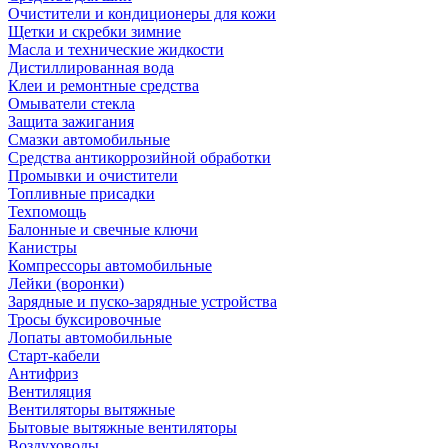
Очистители и кондиционеры для кожи
Щетки и скребки зимние
Масла и технические жидкости
Дистиллированная вода
Клеи и ремонтные средства
Омыватели стекла
Защита зажигания
Смазки автомобильные
Средства антикоррозийной обработки
Промывки и очистители
Топливные присадки
Техпомощь
Балонные и свечные ключи
Канистры
Компрессоры автомобильные
Лейки (воронки)
Зарядные и пуско-зарядные устройства
Тросы буксировочные
Лопаты автомобильные
Старт-кабели
Антифриз
Вентиляция
Вентиляторы вытяжные
Бытовые вытяжные вентиляторы
Воздуховоды