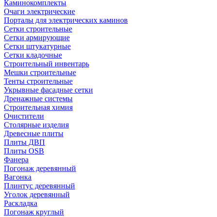
Каминокомплекты
Очаги электрические
Порталы для электрических каминов
Сетки строительные
Сетки армирующие
Сетки штукатурные
Сетки кладочные
Строительный инвентарь
Мешки строительные
Тенты строительные
Укрывные фасадные сетки
Дренажные системы
Строительная химия
Очистители
Столярные изделия
Древесные плиты
Плиты ДВП
Плиты OSB
Фанера
Погонаж деревянный
Вагонка
Плинтус деревянный
Уголок деревянный
Раскладка
Погонаж круглый