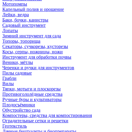
Мотопомпы
Капельный полив и орошение
Лейки, ведра
Баки, бочки, канистры
Садовый инструмент
Лопаты
Зимний инструмент для сада
Топоры, топорища
Секаторы, сучкорезы, кусторезы
Косы, серпы, ножницы, ножи
Инструмент для обработки почвы
Веники, мётлы
Черенки и ручки для инструментов
Пилы садовые
Грабли
Вилы
Тяпки, мотыги и плоскорезы
Противогололёдные средства
Ручные буры и культиваторы
Плодосъёмники
Обустройство сада
Компостеры, средства для компостирования
Оградительные сетки и решетки
Геотекстиль
Дачные биотуалеты и биопрепараты