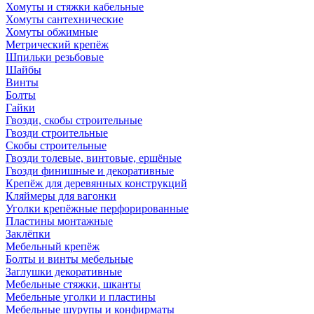
Хомуты и стяжки кабельные
Хомуты сантехнические
Хомуты обжимные
Метрический крепёж
Шпильки резьбовые
Шайбы
Винты
Болты
Гайки
Гвозди, скобы строительные
Гвозди строительные
Скобы строительные
Гвозди толевые, винтовые, ершёные
Гвозди финишные и декоративные
Крепёж для деревянных конструкций
Кляймеры для вагонки
Уголки крепёжные перфорированные
Пластины монтажные
Заклёпки
Мебельный крепёж
Болты и винты мебельные
Заглушки декоративные
Мебельные стяжки, шканты
Мебельные уголки и пластины
Мебельные шурупы и конфирматы