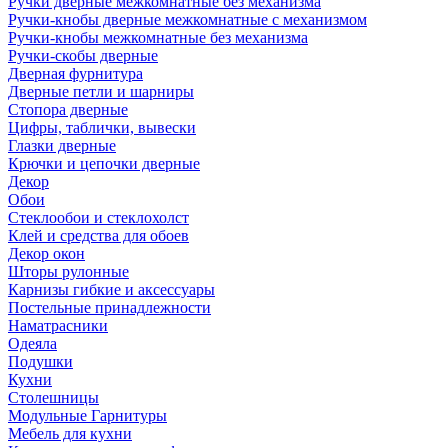
Ручки дверные межкомнатные без механизма
Ручки-кнобы дверные межкомнатные с механизмом
Ручки-кнобы межкомнатные без механизма
Ручки-скобы дверные
Дверная фурнитура
Дверные петли и шарниры
Стопора дверные
Цифры, таблички, вывески
Глазки дверные
Крючки и цепочки дверные
Декор
Обои
Стеклообои и стеклохолст
Клей и средства для обоев
Декор окон
Шторы рулонные
Карнизы гибкие и аксессуары
Постельные принадлежности
Наматрасники
Одеяла
Подушки
Кухни
Столешницы
Модульные Гарнитуры
Мебель для кухни