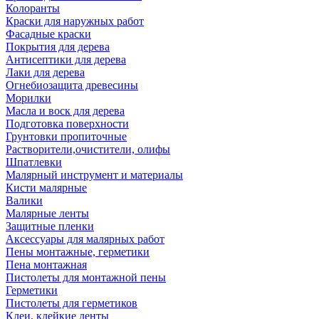
Колоранты
Краски для наружных работ
Фасадные краски
Покрытия для дерева
Антисептики для дерева
Лаки для дерева
Огнебиозащита древесины
Морилки
Масла и воск для дерева
Подготовка поверхности
Грунтовки пропиточные
Растворители,очистители, олифы
Шпатлевки
Малярный инструмент и материалы
Кисти малярные
Валики
Малярные ленты
Защитные пленки
Аксессуары для малярных работ
Пены монтажные, герметики
Пена монтажная
Пистолеты для монтажной пены
Герметики
Пистолеты для герметиков
Клеи, клейкие ленты