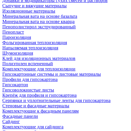
Добавки и модификаторы сухих смесей и растворов
Сыпучие и вяжущие материалы
Изоляционные материалы
Минеральная вата на основе базальта
Минеральная вата на основе кварца
Пенополистирол экструдированный
Пенопласт
Пароизоляция
Фольгированная теплоизоляция
Напыляемая теплоизоляция
Шумоизоляция
Клей для изоляционных материалов
Полиэтилен вспененный
Комплектующие для теплоизоляции
Гипсокартонные системы и листовые материалы
Профили для гипсокартона
Гипсокартон
Гипсоволокнистые листы
Крепёж для профиля и гипсокартона
Серпянки и уплотнительные ленты для гипсокартона
Стеновые и фасадные материалы
Комплектующие к фасадным панелям
Фасадные панели
Сайдинг
Комплектующие для сайдинга