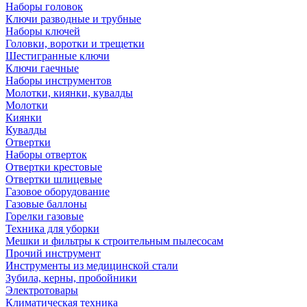
Наборы головок
Ключи разводные и трубные
Наборы ключей
Головки, воротки и трещетки
Шестигранные ключи
Ключи гаечные
Наборы инструментов
Молотки, киянки, кувалды
Молотки
Киянки
Кувалды
Отвертки
Наборы отверток
Отвертки крестовые
Отвертки шлицевые
Газовое оборудование
Газовые баллоны
Горелки газовые
Техника для уборки
Мешки и фильтры к строительным пылесосам
Прочий инструмент
Инструменты из медицинской стали
Зубила, керны, пробойники
Электротовары
Климатическая техника