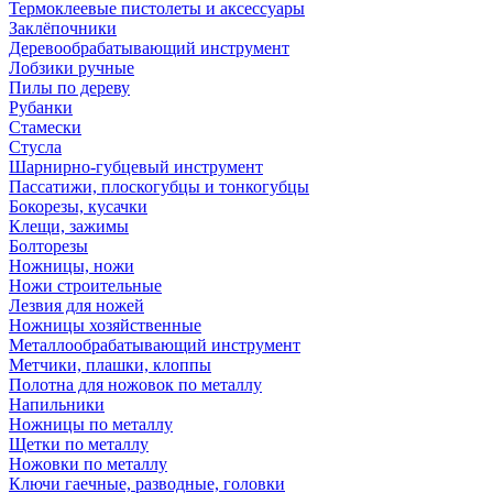
Термоклеевые пистолеты и аксессуары
Заклёпочники
Деревообрабатывающий инструмент
Лобзики ручные
Пилы по дереву
Рубанки
Стамески
Стусла
Шарнирно-губцевый инструмент
Пассатижи, плоскогубцы и тонкогубцы
Бокорезы, кусачки
Клещи, зажимы
Болторезы
Ножницы, ножи
Ножи строительные
Лезвия для ножей
Ножницы хозяйственные
Металлообрабатывающий инструмент
Метчики, плашки, клоппы
Полотна для ножовок по металлу
Напильники
Ножницы по металлу
Щетки по металлу
Ножовки по металлу
Ключи гаечные, разводные, головки