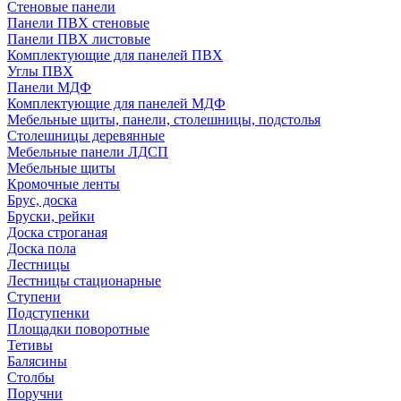
Стеновые панели
Панели ПВХ стеновые
Панели ПВХ листовые
Комплектующие для панелей ПВХ
Углы ПВХ
Панели МДФ
Комплектующие для панелей МДФ
Мебельные щиты, панели, столешницы, подстолья
Столешницы деревянные
Мебельные панели ЛДСП
Мебельные щиты
Кромочные ленты
Брус, доска
Бруски, рейки
Доска строганая
Доска пола
Лестницы
Лестницы стационарные
Ступени
Подступенки
Площадки поворотные
Тетивы
Балясины
Столбы
Поручни