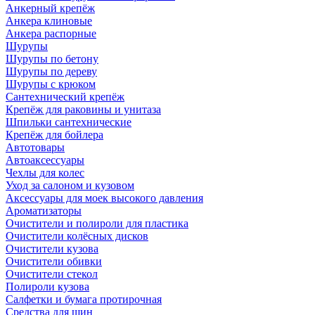
Анкерный крепёж
Анкера клиновые
Анкера распорные
Шурупы
Шурупы по бетону
Шурупы по дереву
Шурупы с крюком
Сантехнический крепёж
Крепёж для раковины и унитаза
Шпильки сантехнические
Крепёж для бойлера
Автотовары
Автоаксессуары
Чехлы для колес
Уход за салоном и кузовом
Аксессуары для моек высокого давления
Ароматизаторы
Очистители и полироли для пластика
Очистители колёсных дисков
Очистители кузова
Очистители обивки
Очистители стекол
Полироли кузова
Салфетки и бумага протирочная
Средства для шин