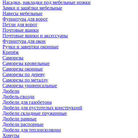
Насадки, накладки под мебельные ножки
Замки и защёлки мебельные
Навесы мебельные
Фурнитура для ворот
Петли для ворот
Почтовые ящики
Почтовые ящики и аксессуары
Фурнитура для окон
Ручки и завертки оконные
Крепёж
Саморезы
Саморезы кровельные
Саморезы оконные
Саморезы по дереву
Саморезы по металлу
Саморезы универсальные
Дюбели
Дюбель-гвозди
Дюбели для газобетона
Дюбели для пустотелых конструкций
Дюбели складные пружинные
Дюбели рамные
Дюбели распорные
Дюбели для теплоизоляции
Хомуты