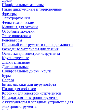
Дрели
Шлифовальные машины
Пилы циркулярные и торцовочные
Фрезеры
Электрорубанки
Фены технические
Машины для заточки
Отбойные молотки
Электроножовки
Реноваторы
Паяльный инструмент и принадлежности
Расходные материалы для паяния
Оснастка для электроинструмента
Круги отрезные
Диски алмазные
Диски пильные
Шлифовальные диски, круги
Буры
Сверла
Биты, насадки для шуруповёрта
Пилки для лобзиков
Коронки для электроинструментов
Насадки для электроинструмента
Аккумуляторы и зарядные устройства для
электроинструмента