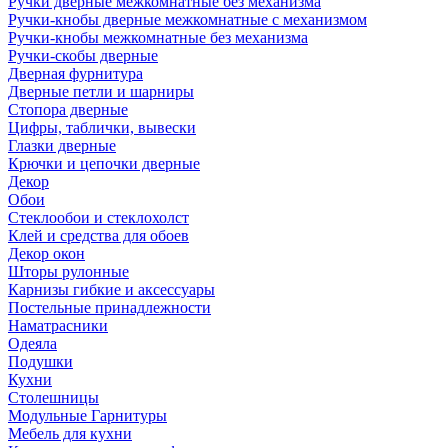
Ручки дверные межкомнатные без механизма
Ручки-кнобы дверные межкомнатные с механизмом
Ручки-кнобы межкомнатные без механизма
Ручки-скобы дверные
Дверная фурнитура
Дверные петли и шарниры
Стопора дверные
Цифры, таблички, вывески
Глазки дверные
Крючки и цепочки дверные
Декор
Обои
Стеклообои и стеклохолст
Клей и средства для обоев
Декор окон
Шторы рулонные
Карнизы гибкие и аксессуары
Постельные принадлежности
Наматрасники
Одеяла
Подушки
Кухни
Столешницы
Модульные Гарнитуры
Мебель для кухни