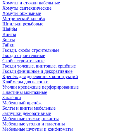
Хомуты и стяжки кабельные
Хомуты сантехнические
Хомуты обжимные
Метрический крепёж
Шпильки резьбовые
Шайбы
Винты
Болты
Гайки
Гвозди, скобы строительные
Гвозди строительные
Скобы строительные
Гвозди толевые, винтовые, ершёные
Гвозди финишные и декоративные
Крепёж для деревянных конструкций
Кляймеры для вагонки
Уголки крепёжные перфорированные
Пластины монтажные
Заклёпки
Мебельный крепёж
Болты и винты мебельные
Заглушки декоративные
Мебельные стяжки, шканты
Мебельные уголки и пластины
Мебельные шурупы и конфирматы