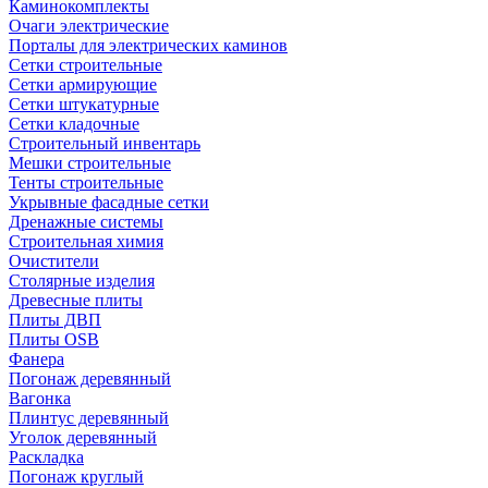
Каминокомплекты
Очаги электрические
Порталы для электрических каминов
Сетки строительные
Сетки армирующие
Сетки штукатурные
Сетки кладочные
Строительный инвентарь
Мешки строительные
Тенты строительные
Укрывные фасадные сетки
Дренажные системы
Строительная химия
Очистители
Столярные изделия
Древесные плиты
Плиты ДВП
Плиты OSB
Фанера
Погонаж деревянный
Вагонка
Плинтус деревянный
Уголок деревянный
Раскладка
Погонаж круглый