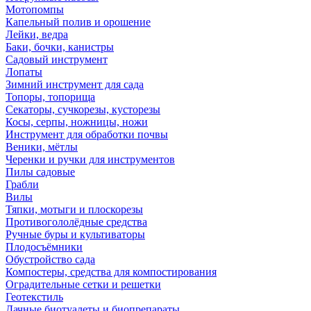
Мотопомпы
Капельный полив и орошение
Лейки, ведра
Баки, бочки, канистры
Садовый инструмент
Лопаты
Зимний инструмент для сада
Топоры, топорища
Секаторы, сучкорезы, кусторезы
Косы, серпы, ножницы, ножи
Инструмент для обработки почвы
Веники, мётлы
Черенки и ручки для инструментов
Пилы садовые
Грабли
Вилы
Тяпки, мотыги и плоскорезы
Противогололёдные средства
Ручные буры и культиваторы
Плодосъёмники
Обустройство сада
Компостеры, средства для компостирования
Оградительные сетки и решетки
Геотекстиль
Дачные биотуалеты и биопрепараты