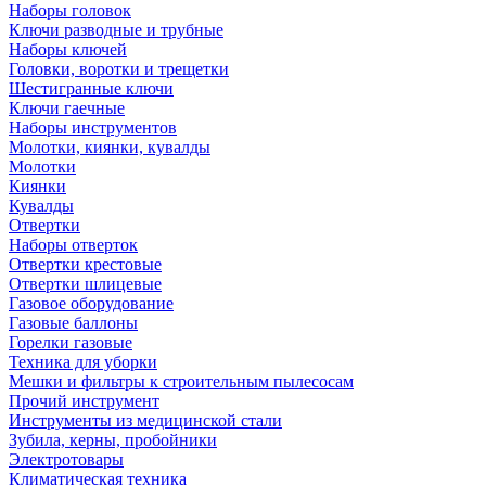
Наборы головок
Ключи разводные и трубные
Наборы ключей
Головки, воротки и трещетки
Шестигранные ключи
Ключи гаечные
Наборы инструментов
Молотки, киянки, кувалды
Молотки
Киянки
Кувалды
Отвертки
Наборы отверток
Отвертки крестовые
Отвертки шлицевые
Газовое оборудование
Газовые баллоны
Горелки газовые
Техника для уборки
Мешки и фильтры к строительным пылесосам
Прочий инструмент
Инструменты из медицинской стали
Зубила, керны, пробойники
Электротовары
Климатическая техника