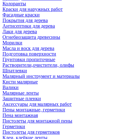
Колоранты
Краски для наружных работ
Фасадные краски
Покрытия для дерева
Антисептики для дерева
Лаки для дерева
Огнебиозащита древесины
Морилки
Масла и воск для дерева
Подготовка поверхности
Грунтовки пропиточные
Растворители,очистители, олифы
Шпатлевки
Малярный инструмент и материалы
Кисти малярные
Валики
Малярные ленты
Защитные пленки
Аксессуары для малярных работ
Пены монтажные, герметики
Пена монтажная
Пистолеты для монтажной пены
Герметики
Пистолеты для герметиков
Клеи, клейкие ленты