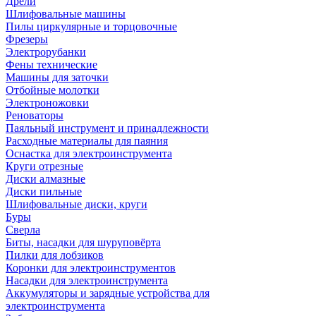
Дрели
Шлифовальные машины
Пилы циркулярные и торцовочные
Фрезеры
Электрорубанки
Фены технические
Машины для заточки
Отбойные молотки
Электроножовки
Реноваторы
Паяльный инструмент и принадлежности
Расходные материалы для паяния
Оснастка для электроинструмента
Круги отрезные
Диски алмазные
Диски пильные
Шлифовальные диски, круги
Буры
Сверла
Биты, насадки для шуруповёрта
Пилки для лобзиков
Коронки для электроинструментов
Насадки для электроинструмента
Аккумуляторы и зарядные устройства для
электроинструмента