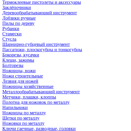
Термоклеевые пистолеты и аксессуары
Заклёпочники
Деревообрабатывающий инструмент
Лобзики ручные
Пилы по дереву
Рубанки
Стамески
Стусла
Шарнирно-губцевый инструмент
Пассатижи, плоскогубцы и тонкогубцы
Бокорезы, кусачки
Клещи, зажимы
Болторезы
Ножницы, ножи
Ножи строительные
Лезвия для ножей
Ножницы хозяйственные
Металлообрабатывающий инструмент
Метчики, плашки, клоппы
Полотна для ножовок по металлу
Напильники
Ножницы по металлу
Щетки по металлу
Ножовки по металлу
Ключи гаечные, разводные, головки