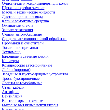
Очистители и кондиционеры для кожи
Щетки и скребки зимние
Масла и технические жидкости
Дистиллированная вода
Клеи и ремонтные средства
Омыватели стекла
Защита зажигания
Смазки автомобильные
Средства антикоррозийной обработки
Промывки и очистители
Топливные присадки
Техпомощь
Балонные и свечные ключи
Канистры
Компрессоры автомобильные
Лейки (воронки)
Зарядные и пуско-зарядные устройства
Тросы буксировочные
Лопаты автомобильные
Старт-кабели
Антифриз
Вентиляция
Вентиляторы вытяжные
Бытовые вытяжные вентиляторы
Воздуховоды