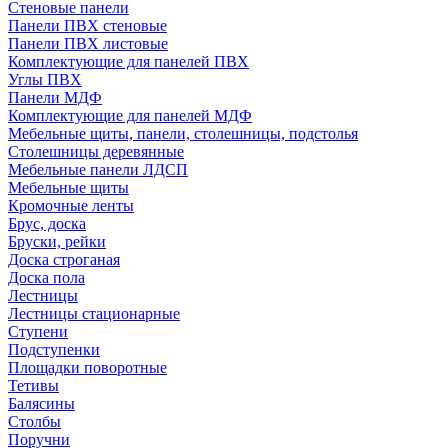
Стеновые панели
Панели ПВХ стеновые
Панели ПВХ листовые
Комплектующие для панелей ПВХ
Углы ПВХ
Панели МДФ
Комплектующие для панелей МДФ
Мебельные щиты, панели, столешницы, подстолья
Столешницы деревянные
Мебельные панели ЛДСП
Мебельные щиты
Кромочные ленты
Брус, доска
Бруски, рейки
Доска строганая
Доска пола
Лестницы
Лестницы стационарные
Ступени
Подступенки
Площадки поворотные
Тетивы
Балясины
Столбы
Поручни