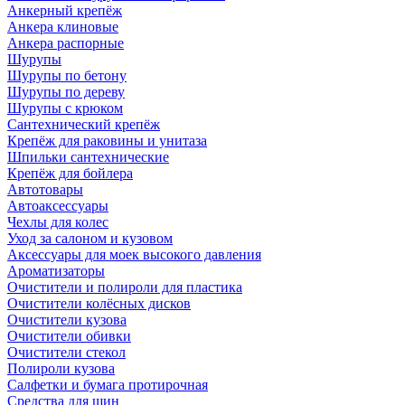
Анкерный крепёж
Анкера клиновые
Анкера распорные
Шурупы
Шурупы по бетону
Шурупы по дереву
Шурупы с крюком
Сантехнический крепёж
Крепёж для раковины и унитаза
Шпильки сантехнические
Крепёж для бойлера
Автотовары
Автоаксессуары
Чехлы для колес
Уход за салоном и кузовом
Аксессуары для моек высокого давления
Ароматизаторы
Очистители и полироли для пластика
Очистители колёсных дисков
Очистители кузова
Очистители обивки
Очистители стекол
Полироли кузова
Салфетки и бумага протирочная
Средства для шин