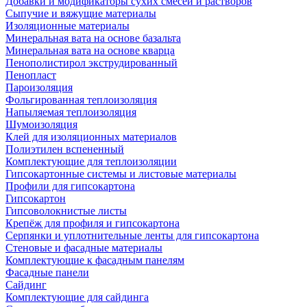
Добавки и модификаторы сухих смесей и растворов
Сыпучие и вяжущие материалы
Изоляционные материалы
Минеральная вата на основе базальта
Минеральная вата на основе кварца
Пенополистирол экструдированный
Пенопласт
Пароизоляция
Фольгированная теплоизоляция
Напыляемая теплоизоляция
Шумоизоляция
Клей для изоляционных материалов
Полиэтилен вспененный
Комплектующие для теплоизоляции
Гипсокартонные системы и листовые материалы
Профили для гипсокартона
Гипсокартон
Гипсоволокнистые листы
Крепёж для профиля и гипсокартона
Серпянки и уплотнительные ленты для гипсокартона
Стеновые и фасадные материалы
Комплектующие к фасадным панелям
Фасадные панели
Сайдинг
Комплектующие для сайдинга