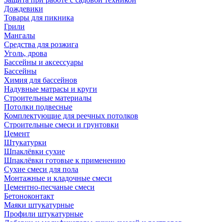
Дождевики
Товары для пикника
Грили
Мангалы
Средства для розжига
Уголь, дрова
Бассейны и аксессуары
Бассейны
Химия для бассейнов
Надувные матрасы и круги
Строительные материалы
Потолки подвесные
Комплектующие для реечных потолков
Строительные смеси и грунтовки
Цемент
Штукатурки
Шпаклёвки сухие
Шпаклёвки готовые к применению
Сухие смеси для пола
Монтажные и кладочные смеси
Цементно-песчаные смеси
Бетоноконтакт
Маяки штукатурные
Профили штукатурные