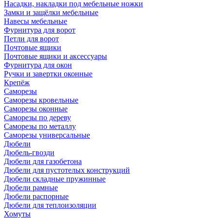
Насадки, накладки под мебельные ножки
Замки и защёлки мебельные
Навесы мебельные
Фурнитура для ворот
Петли для ворот
Почтовые ящики
Почтовые ящики и аксессуары
Фурнитура для окон
Ручки и завертки оконные
Крепёж
Саморезы
Саморезы кровельные
Саморезы оконные
Саморезы по дереву
Саморезы по металлу
Саморезы универсальные
Дюбели
Дюбель-гвозди
Дюбели для газобетона
Дюбели для пустотелых конструкций
Дюбели складные пружинные
Дюбели рамные
Дюбели распорные
Дюбели для теплоизоляции
Хомуты