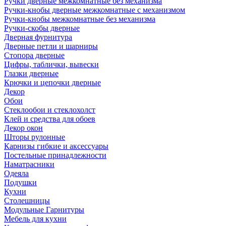
Ручки дверные межкомнатные без механизма
Ручки-кнобы дверные межкомнатные с механизмом
Ручки-кнобы межкомнатные без механизма
Ручки-скобы дверные
Дверная фурнитура
Дверные петли и шарниры
Стопора дверные
Цифры, таблички, вывески
Глазки дверные
Крючки и цепочки дверные
Декор
Обои
Стеклообои и стеклохолст
Клей и средства для обоев
Декор окон
Шторы рулонные
Карнизы гибкие и аксессуары
Постельные принадлежности
Наматрасники
Одеяла
Подушки
Кухни
Столешницы
Модульные Гарнитуры
Мебель для кухни