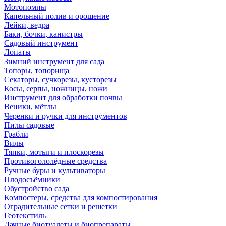
Мотопомпы
Капельный полив и орошение
Лейки, ведра
Баки, бочки, канистры
Садовый инструмент
Лопаты
Зимний инструмент для сада
Топоры, топорища
Секаторы, сучкорезы, кусторезы
Косы, серпы, ножницы, ножи
Инструмент для обработки почвы
Веники, мётлы
Черенки и ручки для инструментов
Пилы садовые
Грабли
Вилы
Тяпки, мотыги и плоскорезы
Противогололёдные средства
Ручные буры и культиваторы
Плодосъёмники
Обустройство сада
Компостеры, средства для компостирования
Оградительные сетки и решетки
Геотекстиль
Дачные биотуалеты и биопрепараты