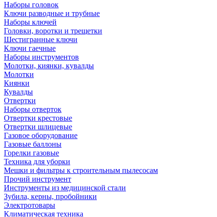
Наборы головок
Ключи разводные и трубные
Наборы ключей
Головки, воротки и трещетки
Шестигранные ключи
Ключи гаечные
Наборы инструментов
Молотки, киянки, кувалды
Молотки
Киянки
Кувалды
Отвертки
Наборы отверток
Отвертки крестовые
Отвертки шлицевые
Газовое оборудование
Газовые баллоны
Горелки газовые
Техника для уборки
Мешки и фильтры к строительным пылесосам
Прочий инструмент
Инструменты из медицинской стали
Зубила, керны, пробойники
Электротовары
Климатическая техника