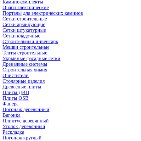
Каминокомплекты
Очаги электрические
Порталы для электрических каминов
Сетки строительные
Сетки армирующие
Сетки штукатурные
Сетки кладочные
Строительный инвентарь
Мешки строительные
Тенты строительные
Укрывные фасадные сетки
Дренажные системы
Строительная химия
Очистители
Столярные изделия
Древесные плиты
Плиты ДВП
Плиты OSB
Фанера
Погонаж деревянный
Вагонка
Плинтус деревянный
Уголок деревянный
Раскладка
Погонаж круглый