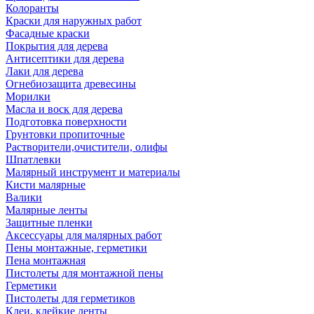
Колоранты
Краски для наружных работ
Фасадные краски
Покрытия для дерева
Антисептики для дерева
Лаки для дерева
Огнебиозащита древесины
Морилки
Масла и воск для дерева
Подготовка поверхности
Грунтовки пропиточные
Растворители,очистители, олифы
Шпатлевки
Малярный инструмент и материалы
Кисти малярные
Валики
Малярные ленты
Защитные пленки
Аксессуары для малярных работ
Пены монтажные, герметики
Пена монтажная
Пистолеты для монтажной пены
Герметики
Пистолеты для герметиков
Клеи, клейкие ленты