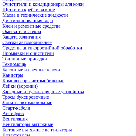
Очистители и кондиционеры для кожи
Щетки и скребки зимние
Масла и технические жидкости
Дистиллированная вода
Клеи и ремонтные средства
Омыватели стекла
Защита зажигания
Смазки автомобильные
Средства антикоррозийной обработки
Промывки и очистители
Топливные присадки
Техпомощь
Балонные и свечные ключи
Канистры
Компрессоры автомобильные
Лейки (воронки)
Зарядные и пуско-зарядные устройства
Тросы буксировочные
Лопаты автомобильные
Старт-кабели
Антифриз
Вентиляция
Вентиляторы вытяжные
Бытовые вытяжные вентиляторы
Воздуховоды