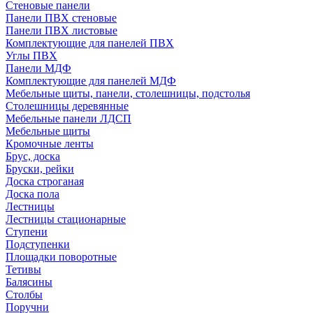
Стеновые панели
Панели ПВХ стеновые
Панели ПВХ листовые
Комплектующие для панелей ПВХ
Углы ПВХ
Панели МДФ
Комплектующие для панелей МДФ
Мебельные щиты, панели, столешницы, подстолья
Столешницы деревянные
Мебельные панели ЛДСП
Мебельные щиты
Кромочные ленты
Брус, доска
Бруски, рейки
Доска строганая
Доска пола
Лестницы
Лестницы стационарные
Ступени
Подступенки
Площадки поворотные
Тетивы
Балясины
Столбы
Поручни