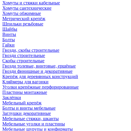
Хомуты и стяжки кабельные
Хомуты сантехнические
Хомуты обжимные
Метрический крепёж
Шпильки резьбовые
Шайбы
Винты
Болты
Гайки
Гвозди, скобы строительные
Гвозди строительные
Скобы строительные
Гвозди толевые, винтовые, ершёные
Гвозди финишные и декоративные
Крепёж для деревянных конструкций
Кляймеры для вагонки
Уголки крепёжные перфорированные
Пластины монтажные
Заклёпки
Мебельный крепёж
Болты и винты мебельные
Заглушки декоративные
Мебельные стяжки, шканты
Мебельные уголки и пластины
Мебельные шурупы и конфирматы