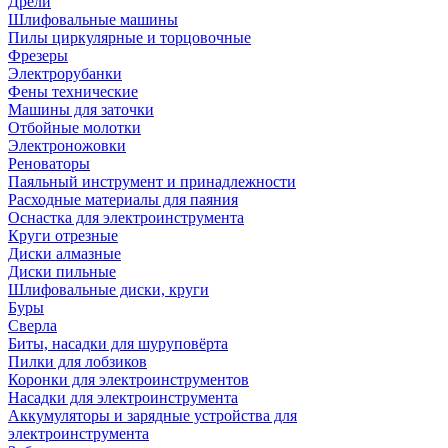
Дрели
Шлифовальные машины
Пилы циркулярные и торцовочные
Фрезеры
Электрорубанки
Фены технические
Машины для заточки
Отбойные молотки
Электроножовки
Реноваторы
Паяльный инструмент и принадлежности
Расходные материалы для паяния
Оснастка для электроинструмента
Круги отрезные
Диски алмазные
Диски пильные
Шлифовальные диски, круги
Буры
Сверла
Биты, насадки для шуруповёрта
Пилки для лобзиков
Коронки для электроинструментов
Насадки для электроинструмента
Аккумуляторы и зарядные устройства для
электроинструмента