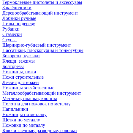
Термоклеевые пистолеты и аксессуары
Заклёпочники
Деревообрабатывающий инструмент
Лобзики ручные
Пилы по дереву
Рубанки
Стамески
Стусла
Шарнирно-губцевый инструмент
Пассатижи, плоскогубцы и тонкогубцы
Бокорезы, кусачки
Клещи, зажимы
Болторезы
Ножницы, ножи
Ножи строительные
Лезвия для ножей
Ножницы хозяйственные
Металлообрабатывающий инструмент
Метчики, плашки, клоппы
Полотна для ножовок по металлу
Напильники
Ножницы по металлу
Щетки по металлу
Ножовки по металлу
Ключи гаечные, разводные, головки