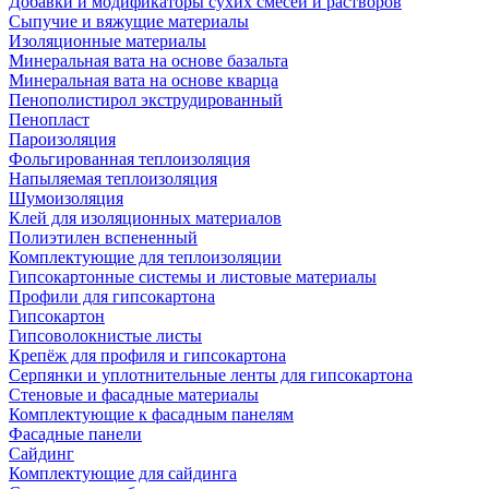
Добавки и модификаторы сухих смесей и растворов
Сыпучие и вяжущие материалы
Изоляционные материалы
Минеральная вата на основе базальта
Минеральная вата на основе кварца
Пенополистирол экструдированный
Пенопласт
Пароизоляция
Фольгированная теплоизоляция
Напыляемая теплоизоляция
Шумоизоляция
Клей для изоляционных материалов
Полиэтилен вспененный
Комплектующие для теплоизоляции
Гипсокартонные системы и листовые материалы
Профили для гипсокартона
Гипсокартон
Гипсоволокнистые листы
Крепёж для профиля и гипсокартона
Серпянки и уплотнительные ленты для гипсокартона
Стеновые и фасадные материалы
Комплектующие к фасадным панелям
Фасадные панели
Сайдинг
Комплектующие для сайдинга