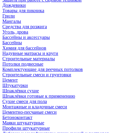
Дождевики
Товары для пикника
Грили
Мангалы
Средства для розжига
Уголь, дрова
Бассейны и аксессуары
Бассейны
Химия для бассейнов
Надувные матрасы и круги
Строительные материалы
Потолки подвесные
Комплектующие для реечных потолков
Строительные смеси и грунтовки
Цемент
Штукатурки
Шпаклёвки сухие
Шпаклёвки готовые к применению
Сухие смеси для пола
Монтажные и кладочные смеси
Цементно-песчаные смеси
Бетоноконтакт
Маяки штукатурные
Профили штукатурные