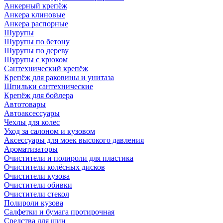
Анкерный крепёж
Анкера клиновые
Анкера распорные
Шурупы
Шурупы по бетону
Шурупы по дереву
Шурупы с крюком
Сантехнический крепёж
Крепёж для раковины и унитаза
Шпильки сантехнические
Крепёж для бойлера
Автотовары
Автоаксессуары
Чехлы для колес
Уход за салоном и кузовом
Аксессуары для моек высокого давления
Ароматизаторы
Очистители и полироли для пластика
Очистители колёсных дисков
Очистители кузова
Очистители обивки
Очистители стекол
Полироли кузова
Салфетки и бумага протирочная
Средства для шин