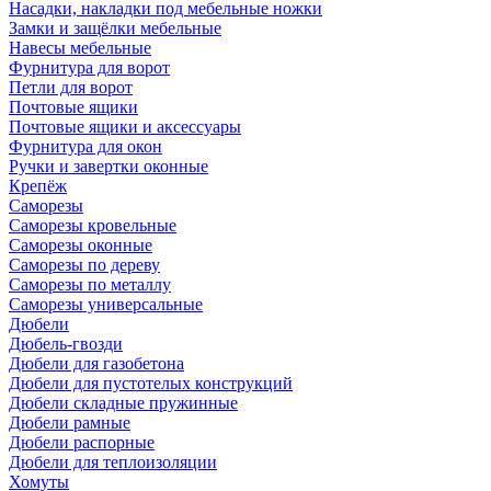
Насадки, накладки под мебельные ножки
Замки и защёлки мебельные
Навесы мебельные
Фурнитура для ворот
Петли для ворот
Почтовые ящики
Почтовые ящики и аксессуары
Фурнитура для окон
Ручки и завертки оконные
Крепёж
Саморезы
Саморезы кровельные
Саморезы оконные
Саморезы по дереву
Саморезы по металлу
Саморезы универсальные
Дюбели
Дюбель-гвозди
Дюбели для газобетона
Дюбели для пустотелых конструкций
Дюбели складные пружинные
Дюбели рамные
Дюбели распорные
Дюбели для теплоизоляции
Хомуты