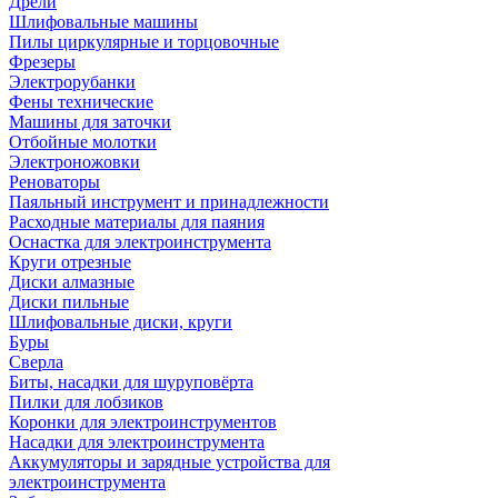
Дрели
Шлифовальные машины
Пилы циркулярные и торцовочные
Фрезеры
Электрорубанки
Фены технические
Машины для заточки
Отбойные молотки
Электроножовки
Реноваторы
Паяльный инструмент и принадлежности
Расходные материалы для паяния
Оснастка для электроинструмента
Круги отрезные
Диски алмазные
Диски пильные
Шлифовальные диски, круги
Буры
Сверла
Биты, насадки для шуруповёрта
Пилки для лобзиков
Коронки для электроинструментов
Насадки для электроинструмента
Аккумуляторы и зарядные устройства для
электроинструмента