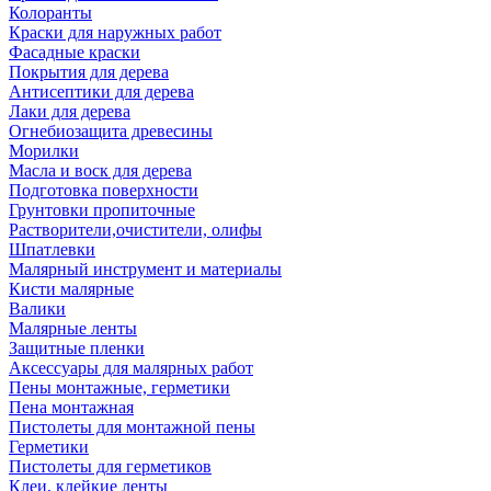
Колоранты
Краски для наружных работ
Фасадные краски
Покрытия для дерева
Антисептики для дерева
Лаки для дерева
Огнебиозащита древесины
Морилки
Масла и воск для дерева
Подготовка поверхности
Грунтовки пропиточные
Растворители,очистители, олифы
Шпатлевки
Малярный инструмент и материалы
Кисти малярные
Валики
Малярные ленты
Защитные пленки
Аксессуары для малярных работ
Пены монтажные, герметики
Пена монтажная
Пистолеты для монтажной пены
Герметики
Пистолеты для герметиков
Клеи, клейкие ленты