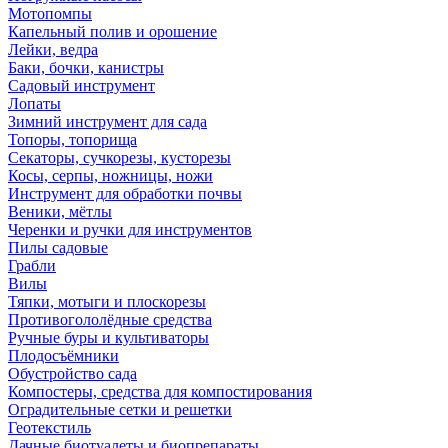
Мотопомпы
Капельный полив и орошение
Лейки, ведра
Баки, бочки, канистры
Садовый инструмент
Лопаты
Зимний инструмент для сада
Топоры, топорища
Секаторы, сучкорезы, кусторезы
Косы, серпы, ножницы, ножи
Инструмент для обработки почвы
Веники, мётлы
Черенки и ручки для инструментов
Пилы садовые
Грабли
Вилы
Тяпки, мотыги и плоскорезы
Противогололёдные средства
Ручные буры и культиваторы
Плодосъёмники
Обустройство сада
Компостеры, средства для компостирования
Оградительные сетки и решетки
Геотекстиль
Дачные биотуалеты и биопрепараты