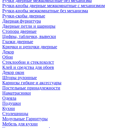
Ручки дверные межкомнатные без механизма
Ручки-кнобы дверные межкомнатные с механизмом
Ручки-кнобы межкомнатные без механизма
Ручки-скобы дверные
Дверная фурнитура
Дверные петли и шарниры
Стопора дверные
Цифры, таблички, вывески
Глазки дверные
Крючки и цепочки дверные
Декор
Обои
Стеклообои и стеклохолст
Клей и средства для обоев
Декор окон
Шторы рулонные
Карнизы гибкие и аксессуары
Постельные принадлежности
Наматрасники
Одеяла
Подушки
Кухни
Столешницы
Модульные Гарнитуры
Мебель для кухни