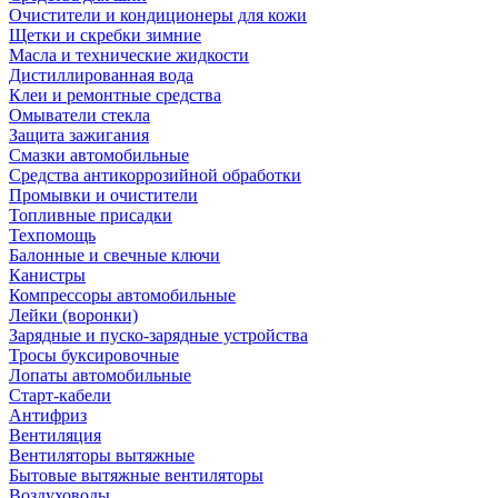
Очистители и кондиционеры для кожи
Щетки и скребки зимние
Масла и технические жидкости
Дистиллированная вода
Клеи и ремонтные средства
Омыватели стекла
Защита зажигания
Смазки автомобильные
Средства антикоррозийной обработки
Промывки и очистители
Топливные присадки
Техпомощь
Балонные и свечные ключи
Канистры
Компрессоры автомобильные
Лейки (воронки)
Зарядные и пуско-зарядные устройства
Тросы буксировочные
Лопаты автомобильные
Старт-кабели
Антифриз
Вентиляция
Вентиляторы вытяжные
Бытовые вытяжные вентиляторы
Воздуховоды