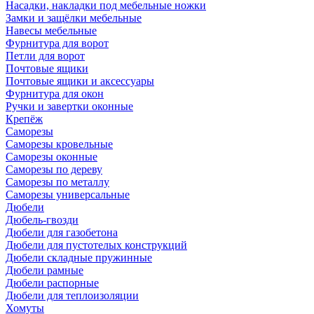
Насадки, накладки под мебельные ножки
Замки и защёлки мебельные
Навесы мебельные
Фурнитура для ворот
Петли для ворот
Почтовые ящики
Почтовые ящики и аксессуары
Фурнитура для окон
Ручки и завертки оконные
Крепёж
Саморезы
Саморезы кровельные
Саморезы оконные
Саморезы по дереву
Саморезы по металлу
Саморезы универсальные
Дюбели
Дюбель-гвозди
Дюбели для газобетона
Дюбели для пустотелых конструкций
Дюбели складные пружинные
Дюбели рамные
Дюбели распорные
Дюбели для теплоизоляции
Хомуты