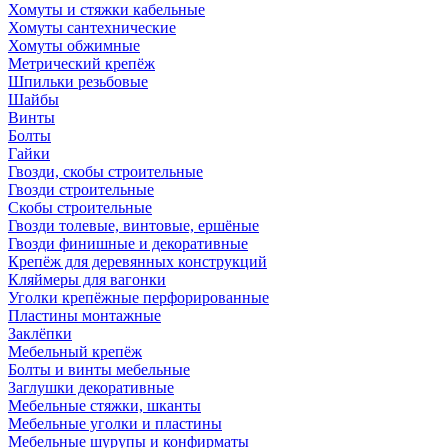
Хомуты и стяжки кабельные
Хомуты сантехнические
Хомуты обжимные
Метрический крепёж
Шпильки резьбовые
Шайбы
Винты
Болты
Гайки
Гвозди, скобы строительные
Гвозди строительные
Скобы строительные
Гвозди толевые, винтовые, ершёные
Гвозди финишные и декоративные
Крепёж для деревянных конструкций
Кляймеры для вагонки
Уголки крепёжные перфорированные
Пластины монтажные
Заклёпки
Мебельный крепёж
Болты и винты мебельные
Заглушки декоративные
Мебельные стяжки, шканты
Мебельные уголки и пластины
Мебельные шурупы и конфирматы