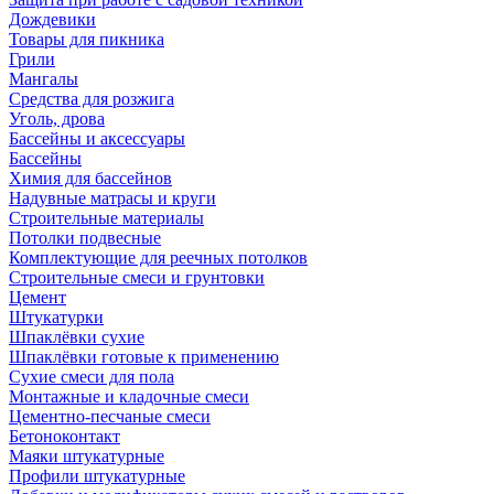
Дождевики
Товары для пикника
Грили
Мангалы
Средства для розжига
Уголь, дрова
Бассейны и аксессуары
Бассейны
Химия для бассейнов
Надувные матрасы и круги
Строительные материалы
Потолки подвесные
Комплектующие для реечных потолков
Строительные смеси и грунтовки
Цемент
Штукатурки
Шпаклёвки сухие
Шпаклёвки готовые к применению
Сухие смеси для пола
Монтажные и кладочные смеси
Цементно-песчаные смеси
Бетоноконтакт
Маяки штукатурные
Профили штукатурные