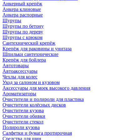
Анкерный крепёж
Анкера клиновые
Анкера распорные
Шурупы
Шурупы по бетону
Шурупы по дереву
Шурупы с крюком
Сантехнический крепёж
Крепёж для раковины и унитаза
Шпильки сантехнические
Крепёж для бойлера
Автотовары
Автоаксессуары
Чехлы для колес
Уход за салоном и кузовом
Аксессуары для моек высокого давления
Ароматизаторы
Очистители и полироли для пластика
Очистители колёсных дисков
Очистители кузова
Очистители обивки
Очистители стекол
Полироли кузова
Салфетки и бумага протирочная
Средства для шин