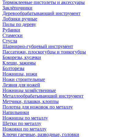
Термоклеевые пистолеты и аксессуары
Заклёпочники
Деревообрабатывающий инструмент
Лобзики ручные
Пилы по дереву
Рубанки
Стамески
Стусла
Шарнирно-губцевый инструмент
Пассатижи, плоскогубцы и тонкогубцы
Бокорезы, кусачки
Клещи, зажимы
Болторезы
Ножницы, ножи
Ножи строительные
Лезвия для ножей
Ножницы хозяйственные
Металлообрабатывающий инструмент
Метчики, плашки, клоппы
Полотна для ножовок по металлу
Напильники
Ножницы по металлу
Щетки по металлу
Ножовки по металлу
Ключи гаечные, разводные, головки