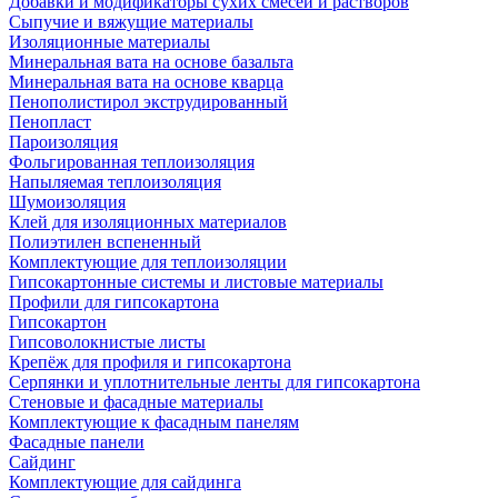
Добавки и модификаторы сухих смесей и растворов
Сыпучие и вяжущие материалы
Изоляционные материалы
Минеральная вата на основе базальта
Минеральная вата на основе кварца
Пенополистирол экструдированный
Пенопласт
Пароизоляция
Фольгированная теплоизоляция
Напыляемая теплоизоляция
Шумоизоляция
Клей для изоляционных материалов
Полиэтилен вспененный
Комплектующие для теплоизоляции
Гипсокартонные системы и листовые материалы
Профили для гипсокартона
Гипсокартон
Гипсоволокнистые листы
Крепёж для профиля и гипсокартона
Серпянки и уплотнительные ленты для гипсокартона
Стеновые и фасадные материалы
Комплектующие к фасадным панелям
Фасадные панели
Сайдинг
Комплектующие для сайдинга