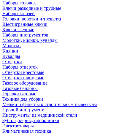
Наборы головок
Ключи разводные и трубные
Наборы ключей
Головки, воротки и трещетки
Шестигранные ключи
Ключи гаечные
Наборы инструментов
Молотки, киянки, кувалды
Молотки
Киянки
Кувалды
Отвертки
Наборы отверток
Отвертки крестовые
Отвертки шлицевые
Газовое оборудование
Газовые баллоны
Горелки газовые
Техника для уборки
Мешки и фильтры к строительным пылесосам
Прочий инструмент
Инструменты из медицинской стали
Зубила, керны, пробойники
Электротовары
Климатическая техника