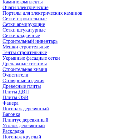
Каминокомплекты
Очаги электрические
Порталы для электрических каминов
Сетки строительные
Сетки армирующие
Сетки штукатурные
Сетки кладочные
Строительный инвентарь
Мешки строительные
Тенты строительные
Укрывные фасадные сетки
Дренажные системы
Строительная химия
Очистители
Столярные изделия
Древесные плиты
Плиты ДВП
Плиты OSB
Фанера
Погонаж деревянный
Вагонка
Плинтус деревянный
Уголок деревянный
Раскладка
Погонаж круглый