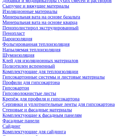
Добавки и модификаторы сухих смесей и растворов
Сыпучие и вяжущие материалы
Изоляционные материалы
Минеральная вата на основе базальта
Минеральная вата на основе кварца
Пенополистирол экструдированный
Пенопласт
Пароизоляция
Фольгированная теплоизоляция
Напыляемая теплоизоляция
Шумоизоляция
Клей для изоляционных материалов
Полиэтилен вспененный
Комплектующие для теплоизоляции
Гипсокартонные системы и листовые материалы
Профили для гипсокартона
Гипсокартон
Гипсоволокнистые листы
Крепёж для профиля и гипсокартона
Серпянки и уплотнительные ленты для гипсокартона
Стеновые и фасадные материалы
Комплектующие к фасадным панелям
Фасадные панели
Сайдинг
Комплектующие для сайдинга