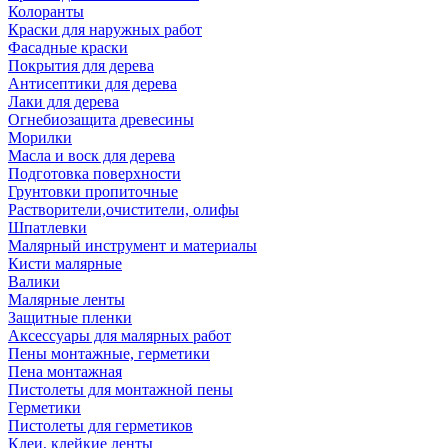
Колоранты
Краски для наружных работ
Фасадные краски
Покрытия для дерева
Антисептики для дерева
Лаки для дерева
Огнебиозащита древесины
Морилки
Масла и воск для дерева
Подготовка поверхности
Грунтовки пропиточные
Растворители,очистители, олифы
Шпатлевки
Малярный инструмент и материалы
Кисти малярные
Валики
Малярные ленты
Защитные пленки
Аксессуары для малярных работ
Пены монтажные, герметики
Пена монтажная
Пистолеты для монтажной пены
Герметики
Пистолеты для герметиков
Клеи, клейкие ленты