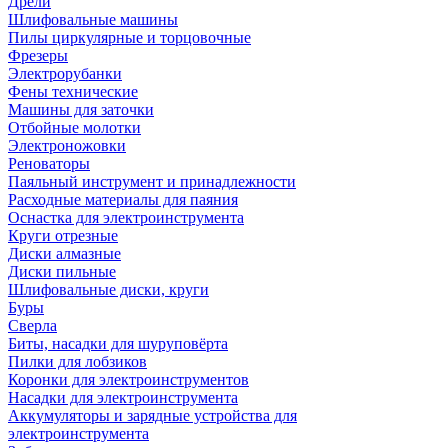
Дрели
Шлифовальные машины
Пилы циркулярные и торцовочные
Фрезеры
Электрорубанки
Фены технические
Машины для заточки
Отбойные молотки
Электроножовки
Реноваторы
Паяльный инструмент и принадлежности
Расходные материалы для паяния
Оснастка для электроинструмента
Круги отрезные
Диски алмазные
Диски пильные
Шлифовальные диски, круги
Буры
Сверла
Биты, насадки для шуруповёрта
Пилки для лобзиков
Коронки для электроинструментов
Насадки для электроинструмента
Аккумуляторы и зарядные устройства для
электроинструмента