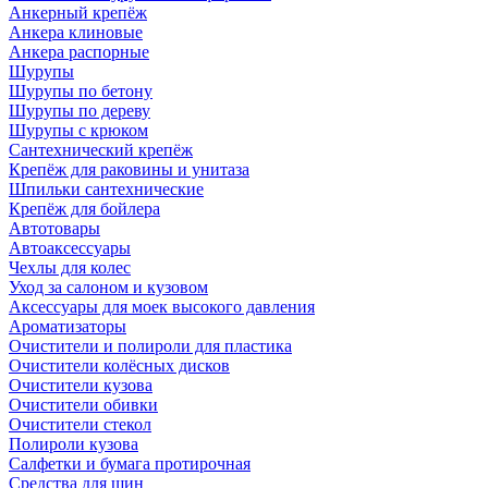
Анкерный крепёж
Анкера клиновые
Анкера распорные
Шурупы
Шурупы по бетону
Шурупы по дереву
Шурупы с крюком
Сантехнический крепёж
Крепёж для раковины и унитаза
Шпильки сантехнические
Крепёж для бойлера
Автотовары
Автоаксессуары
Чехлы для колес
Уход за салоном и кузовом
Аксессуары для моек высокого давления
Ароматизаторы
Очистители и полироли для пластика
Очистители колёсных дисков
Очистители кузова
Очистители обивки
Очистители стекол
Полироли кузова
Салфетки и бумага протирочная
Средства для шин