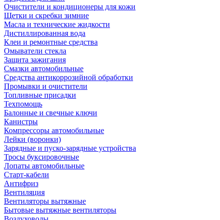
Очистители и кондиционеры для кожи
Щетки и скребки зимние
Масла и технические жидкости
Дистиллированная вода
Клеи и ремонтные средства
Омыватели стекла
Защита зажигания
Смазки автомобильные
Средства антикоррозийной обработки
Промывки и очистители
Топливные присадки
Техпомощь
Балонные и свечные ключи
Канистры
Компрессоры автомобильные
Лейки (воронки)
Зарядные и пуско-зарядные устройства
Тросы буксировочные
Лопаты автомобильные
Старт-кабели
Антифриз
Вентиляция
Вентиляторы вытяжные
Бытовые вытяжные вентиляторы
Воздуховоды