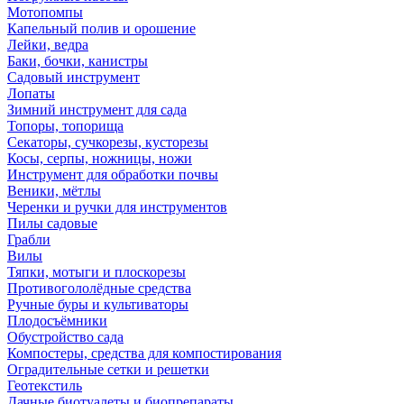
Мотопомпы
Капельный полив и орошение
Лейки, ведра
Баки, бочки, канистры
Садовый инструмент
Лопаты
Зимний инструмент для сада
Топоры, топорища
Секаторы, сучкорезы, кусторезы
Косы, серпы, ножницы, ножи
Инструмент для обработки почвы
Веники, мётлы
Черенки и ручки для инструментов
Пилы садовые
Грабли
Вилы
Тяпки, мотыги и плоскорезы
Противогололёдные средства
Ручные буры и культиваторы
Плодосъёмники
Обустройство сада
Компостеры, средства для компостирования
Оградительные сетки и решетки
Геотекстиль
Дачные биотуалеты и биопрепараты