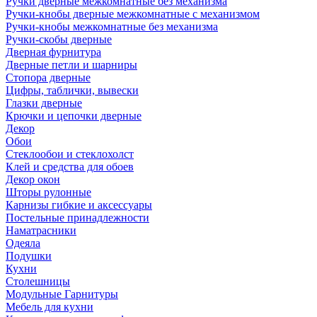
Ручки дверные межкомнатные без механизма
Ручки-кнобы дверные межкомнатные с механизмом
Ручки-кнобы межкомнатные без механизма
Ручки-скобы дверные
Дверная фурнитура
Дверные петли и шарниры
Стопора дверные
Цифры, таблички, вывески
Глазки дверные
Крючки и цепочки дверные
Декор
Обои
Стеклообои и стеклохолст
Клей и средства для обоев
Декор окон
Шторы рулонные
Карнизы гибкие и аксессуары
Постельные принадлежности
Наматрасники
Одеяла
Подушки
Кухни
Столешницы
Модульные Гарнитуры
Мебель для кухни