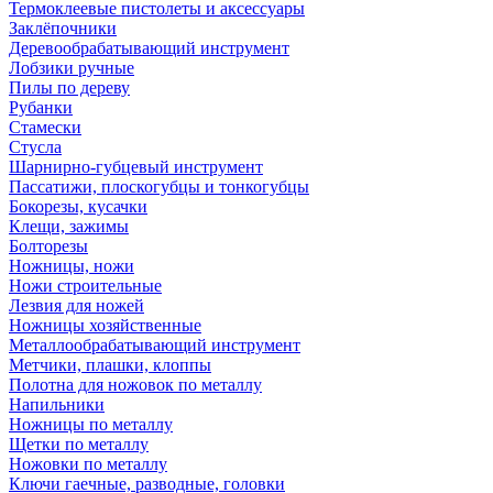
Термоклеевые пистолеты и аксессуары
Заклёпочники
Деревообрабатывающий инструмент
Лобзики ручные
Пилы по дереву
Рубанки
Стамески
Стусла
Шарнирно-губцевый инструмент
Пассатижи, плоскогубцы и тонкогубцы
Бокорезы, кусачки
Клещи, зажимы
Болторезы
Ножницы, ножи
Ножи строительные
Лезвия для ножей
Ножницы хозяйственные
Металлообрабатывающий инструмент
Метчики, плашки, клоппы
Полотна для ножовок по металлу
Напильники
Ножницы по металлу
Щетки по металлу
Ножовки по металлу
Ключи гаечные, разводные, головки