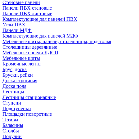
Стеновые панели
Панели ПВХ стеновые
Панели ПВХ листовые
Комплектующие для панелей ПВХ
Углы ПВХ
Панели МДФ
Комплектующие для панелей МДФ
Мебельные щиты, панели, столешницы, подстолья
Столешницы деревянные
Мебельные панели ЛДСП
Мебельные щиты
Кромочные ленты
Брус, доска
Бруски, рейки
Доска строганая
Доска пола
Лестницы
Лестницы стационарные
Ступени
Подступенки
Площадки поворотные
Тетивы
Балясины
Столбы
Поручни