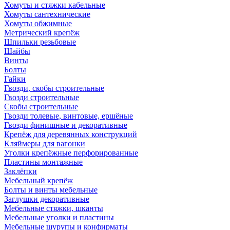
Хомуты и стяжки кабельные
Хомуты сантехнические
Хомуты обжимные
Метрический крепёж
Шпильки резьбовые
Шайбы
Винты
Болты
Гайки
Гвозди, скобы строительные
Гвозди строительные
Скобы строительные
Гвозди толевые, винтовые, ершёные
Гвозди финишные и декоративные
Крепёж для деревянных конструкций
Кляймеры для вагонки
Уголки крепёжные перфорированные
Пластины монтажные
Заклёпки
Мебельный крепёж
Болты и винты мебельные
Заглушки декоративные
Мебельные стяжки, шканты
Мебельные уголки и пластины
Мебельные шурупы и конфирматы