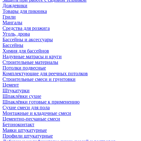
Дождевики
Товары для пикника
Грили
Мангалы
Средства для розжига
Уголь, дрова
Бассейны и аксессуары
Бассейны
Химия для бассейнов
Надувные матрасы и круги
Строительные материалы
Потолки подвесные
Комплектующие для реечных потолков
Строительные смеси и грунтовки
Цемент
Штукатурки
Шпаклёвки сухие
Шпаклёвки готовые к применению
Сухие смеси для пола
Монтажные и кладочные смеси
Цементно-песчаные смеси
Бетоноконтакт
Маяки штукатурные
Профили штукатурные