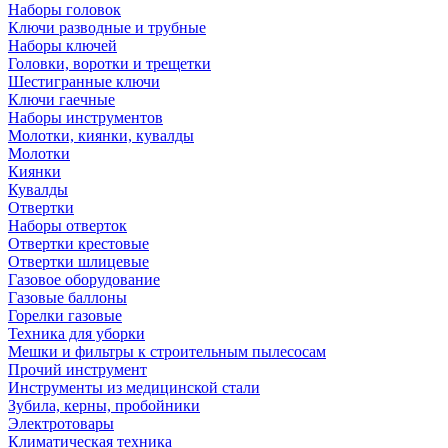
Наборы головок
Ключи разводные и трубные
Наборы ключей
Головки, воротки и трещетки
Шестигранные ключи
Ключи гаечные
Наборы инструментов
Молотки, киянки, кувалды
Молотки
Киянки
Кувалды
Отвертки
Наборы отверток
Отвертки крестовые
Отвертки шлицевые
Газовое оборудование
Газовые баллоны
Горелки газовые
Техника для уборки
Мешки и фильтры к строительным пылесосам
Прочий инструмент
Инструменты из медицинской стали
Зубила, керны, пробойники
Электротовары
Климатическая техника