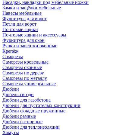
Насадки, накладки под мебельные ножки
Замки и защёлки мебельные
Навесы мебельные
Фурнитура для ворот
Петли для ворот
Почтовые ящики
Почтовые ящики и аксессуары
Фурнитура для окон
Ручки и завертки оконные
Крепёж
Саморезы
Саморезы кровельные
Саморезы оконные
Саморезы по дереву
Саморезы по металлу
Саморезы универсальные
Дюбели
Дюбель-гвозди
Дюбели для газобетона
Дюбели для пустотелых конструкций
Дюбели складные пружинные
Дюбели рамные
Дюбели распорные
Дюбели для теплоизоляции
Хомуты