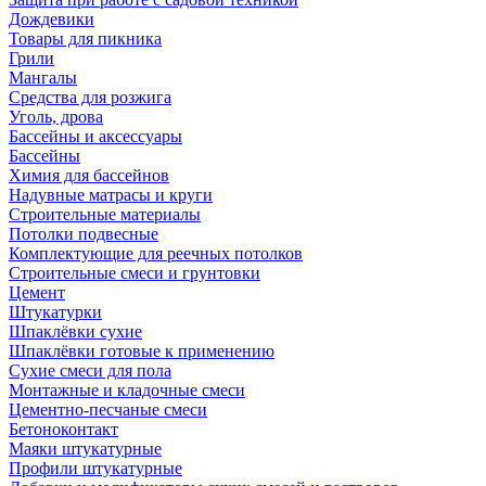
Дождевики
Товары для пикника
Грили
Мангалы
Средства для розжига
Уголь, дрова
Бассейны и аксессуары
Бассейны
Химия для бассейнов
Надувные матрасы и круги
Строительные материалы
Потолки подвесные
Комплектующие для реечных потолков
Строительные смеси и грунтовки
Цемент
Штукатурки
Шпаклёвки сухие
Шпаклёвки готовые к применению
Сухие смеси для пола
Монтажные и кладочные смеси
Цементно-песчаные смеси
Бетоноконтакт
Маяки штукатурные
Профили штукатурные