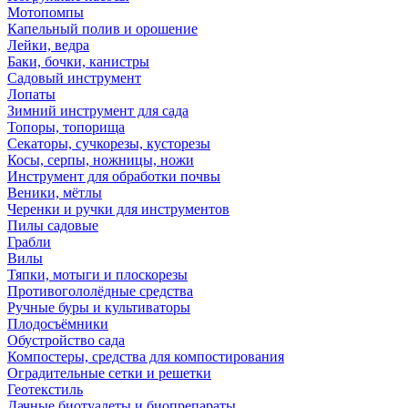
Мотопомпы
Капельный полив и орошение
Лейки, ведра
Баки, бочки, канистры
Садовый инструмент
Лопаты
Зимний инструмент для сада
Топоры, топорища
Секаторы, сучкорезы, кусторезы
Косы, серпы, ножницы, ножи
Инструмент для обработки почвы
Веники, мётлы
Черенки и ручки для инструментов
Пилы садовые
Грабли
Вилы
Тяпки, мотыги и плоскорезы
Противогололёдные средства
Ручные буры и культиваторы
Плодосъёмники
Обустройство сада
Компостеры, средства для компостирования
Оградительные сетки и решетки
Геотекстиль
Дачные биотуалеты и биопрепараты