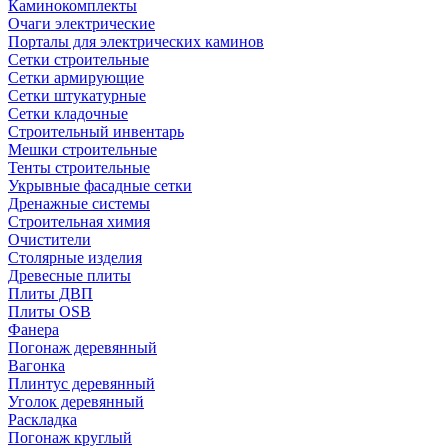
Каминокомплекты
Очаги электрические
Порталы для электрических каминов
Сетки строительные
Сетки армирующие
Сетки штукатурные
Сетки кладочные
Строительный инвентарь
Мешки строительные
Тенты строительные
Укрывные фасадные сетки
Дренажные системы
Строительная химия
Очистители
Столярные изделия
Древесные плиты
Плиты ДВП
Плиты OSB
Фанера
Погонаж деревянный
Вагонка
Плинтус деревянный
Уголок деревянный
Раскладка
Погонаж круглый