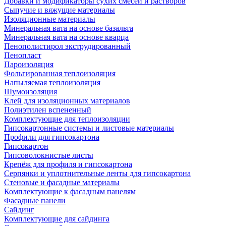
Добавки и модификаторы сухих смесей и растворов
Сыпучие и вяжущие материалы
Изоляционные материалы
Минеральная вата на основе базальта
Минеральная вата на основе кварца
Пенополистирол экструдированный
Пенопласт
Пароизоляция
Фольгированная теплоизоляция
Напыляемая теплоизоляция
Шумоизоляция
Клей для изоляционных материалов
Полиэтилен вспененный
Комплектующие для теплоизоляции
Гипсокартонные системы и листовые материалы
Профили для гипсокартона
Гипсокартон
Гипсоволокнистые листы
Крепёж для профиля и гипсокартона
Серпянки и уплотнительные ленты для гипсокартона
Стеновые и фасадные материалы
Комплектующие к фасадным панелям
Фасадные панели
Сайдинг
Комплектующие для сайдинга