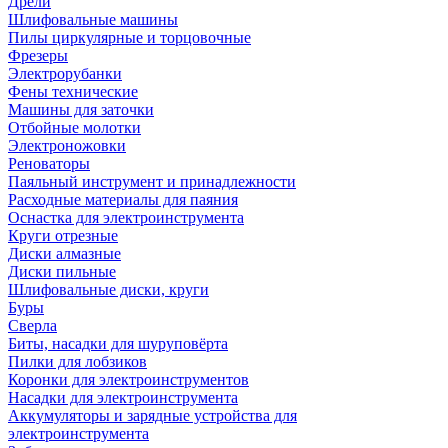
Дрели
Шлифовальные машины
Пилы циркулярные и торцовочные
Фрезеры
Электрорубанки
Фены технические
Машины для заточки
Отбойные молотки
Электроножовки
Реноваторы
Паяльный инструмент и принадлежности
Расходные материалы для паяния
Оснастка для электроинструмента
Круги отрезные
Диски алмазные
Диски пильные
Шлифовальные диски, круги
Буры
Сверла
Биты, насадки для шуруповёрта
Пилки для лобзиков
Коронки для электроинструментов
Насадки для электроинструмента
Аккумуляторы и зарядные устройства для
электроинструмента