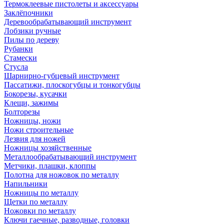
Термоклеевые пистолеты и аксессуары
Заклёпочники
Деревообрабатывающий инструмент
Лобзики ручные
Пилы по дереву
Рубанки
Стамески
Стусла
Шарнирно-губцевый инструмент
Пассатижи, плоскогубцы и тонкогубцы
Бокорезы, кусачки
Клещи, зажимы
Болторезы
Ножницы, ножи
Ножи строительные
Лезвия для ножей
Ножницы хозяйственные
Металлообрабатывающий инструмент
Метчики, плашки, клоппы
Полотна для ножовок по металлу
Напильники
Ножницы по металлу
Щетки по металлу
Ножовки по металлу
Ключи гаечные, разводные, головки