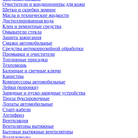
Очистители и кондиционеры для кожи
Щетки и скребки зимние
Масла и технические жидкости
Дистиллированная вода
Клеи и ремонтные средства
Омыватели стекла
Защита зажигания
Смазки автомобильные
Средства антикоррозийной обработки
Промывки и очистители
Топливные присадки
Техпомощь
Балонные и свечные ключи
Канистры
Компрессоры автомобильные
Лейки (воронки)
Зарядные и пуско-зарядные устройства
Тросы буксировочные
Лопаты автомобильные
Старт-кабели
Антифриз
Вентиляция
Вентиляторы вытяжные
Бытовые вытяжные вентиляторы
Воздуховоды