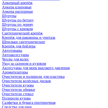
Анкерный крепёж
Анкера клиновые
Анкера распорные
Шурупы
Шурупы по бетону
Шурупы по дереву
Шурупы с крюком
Сантехнический крепёж
Крепёж для раковины и унитаза
Шпильки сантехнические
Крепёж для бойлера
Автотовары
Автоаксессуары
Чехлы для колес
Уход за салоном и кузовом
Аксессуары для моек высокого давления
Ароматизаторы
Очистители и полироли для пластика
Очистители колёсных дисков
Очистители кузова
Очистители обивки
Очистители стекол
Полироли кузова
Салфетки и бумага протирочная
Средства для шин