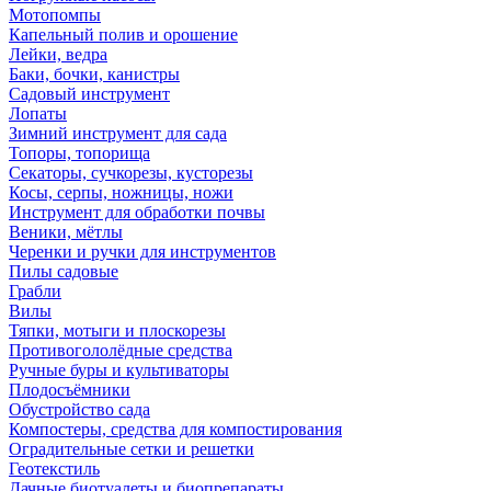
Мотопомпы
Капельный полив и орошение
Лейки, ведра
Баки, бочки, канистры
Садовый инструмент
Лопаты
Зимний инструмент для сада
Топоры, топорища
Секаторы, сучкорезы, кусторезы
Косы, серпы, ножницы, ножи
Инструмент для обработки почвы
Веники, мётлы
Черенки и ручки для инструментов
Пилы садовые
Грабли
Вилы
Тяпки, мотыги и плоскорезы
Противогололёдные средства
Ручные буры и культиваторы
Плодосъёмники
Обустройство сада
Компостеры, средства для компостирования
Оградительные сетки и решетки
Геотекстиль
Дачные биотуалеты и биопрепараты