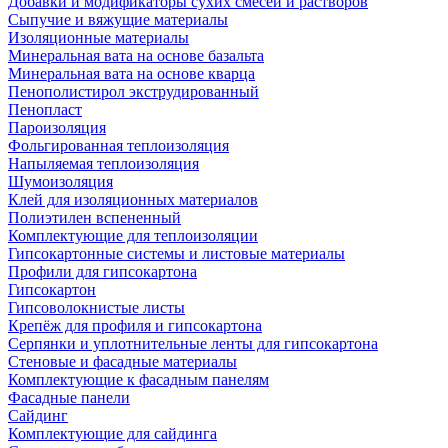
Добавки и модификаторы сухих смесей и растворов
Сыпучие и вяжущие материалы
Изоляционные материалы
Минеральная вата на основе базальта
Минеральная вата на основе кварца
Пенополистирол экструдированный
Пенопласт
Пароизоляция
Фольгированная теплоизоляция
Напыляемая теплоизоляция
Шумоизоляция
Клей для изоляционных материалов
Полиэтилен вспененный
Комплектующие для теплоизоляции
Гипсокартонные системы и листовые материалы
Профили для гипсокартона
Гипсокартон
Гипсоволокнистые листы
Крепёж для профиля и гипсокартона
Серпянки и уплотнительные ленты для гипсокартона
Стеновые и фасадные материалы
Комплектующие к фасадным панелям
Фасадные панели
Сайдинг
Комплектующие для сайдинга