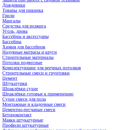
Дождевики
Товары для пикника
Грили
Мангалы
Средства для розжига
Уголь, дрова
Бассейны и аксессуары
Бассейны
Химия для бассейнов
Надувные матрасы и круги
Строительные материалы
Потолки подвесные
Комплектующие для реечных потолков
Строительные смеси и грунтовки
Цемент
Штукатурки
Шпаклёвки сухие
Шпаклёвки готовые к применению
Сухие смеси для пола
Монтажные и кладочные смеси
Цементно-песчаные смеси
Бетоноконтакт
Маяки штукатурные
Профили штукатурные