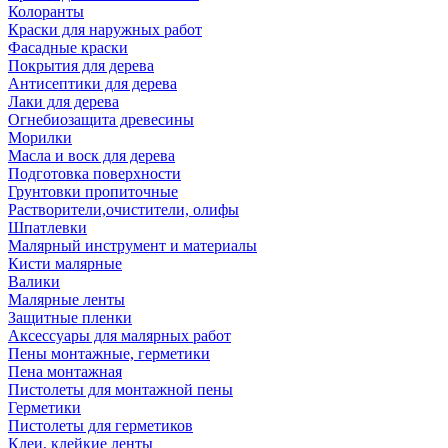
Колоранты
Краски для наружных работ
Фасадные краски
Покрытия для дерева
Антисептики для дерева
Лаки для дерева
Огнебиозащита древесины
Морилки
Масла и воск для дерева
Подготовка поверхности
Грунтовки пропиточные
Растворители,очистители, олифы
Шпатлевки
Малярный инструмент и материалы
Кисти малярные
Валики
Малярные ленты
Защитные пленки
Аксессуары для малярных работ
Пены монтажные, герметики
Пена монтажная
Пистолеты для монтажной пены
Герметики
Пистолеты для герметиков
Клеи, клейкие ленты