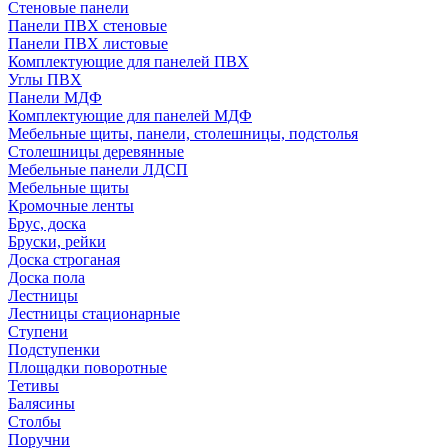
Стеновые панели
Панели ПВХ стеновые
Панели ПВХ листовые
Комплектующие для панелей ПВХ
Углы ПВХ
Панели МДФ
Комплектующие для панелей МДФ
Мебельные щиты, панели, столешницы, подстолья
Столешницы деревянные
Мебельные панели ЛДСП
Мебельные щиты
Кромочные ленты
Брус, доска
Бруски, рейки
Доска строганая
Доска пола
Лестницы
Лестницы стационарные
Ступени
Подступенки
Площадки поворотные
Тетивы
Балясины
Столбы
Поручни