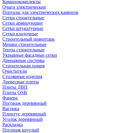
Каминокомплекты
Очаги электрические
Порталы для электрических каминов
Сетки строительные
Сетки армирующие
Сетки штукатурные
Сетки кладочные
Строительный инвентарь
Мешки строительные
Тенты строительные
Укрывные фасадные сетки
Дренажные системы
Строительная химия
Очистители
Столярные изделия
Древесные плиты
Плиты ДВП
Плиты OSB
Фанера
Погонаж деревянный
Вагонка
Плинтус деревянный
Уголок деревянный
Раскладка
Погонаж круглый