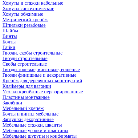
Хомуты и стяжки кабельные
Хомуты сантехнические
Хомуты обжимные
Метрический крепёж
Шпильки резьбовые
Шайбы
Винты
Болты
Гайки
Гвозди, скобы строительные
Гвозди строительные
Скобы строительные
Гвозди толевые, винтовые, ершёные
Гвозди финишные и декоративные
Крепёж для деревянных конструкций
Кляймеры для вагонки
Уголки крепёжные перфорированные
Пластины монтажные
Заклёпки
Мебельный крепёж
Болты и винты мебельные
Заглушки декоративные
Мебельные стяжки, шканты
Мебельные уголки и пластины
Мебельные шурупы и конфирматы