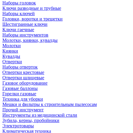
Наборы головок
Ключи разводные и трубные
Наборы ключей
Головки, воротки и трещетки
Шестигранные ключи
Ключи гаечные
Наборы инструментов
Молотки, киянки, кувалды
Молотки
Киянки
Кувалды
Отвертки
Наборы отверток
Отвертки крестовые
Отвертки шлицевые
Газовое оборудование
Газовые баллоны
Горелки газовые
Техника для уборки
Мешки и фильтры к строительным пылесосам
Прочий инструмент
Инструменты из медицинской стали
Зубила, керны, пробойники
Электротовары
Климатическая техника