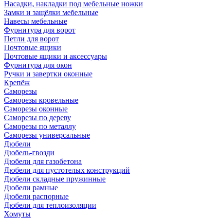
Насадки, накладки под мебельные ножки
Замки и защёлки мебельные
Навесы мебельные
Фурнитура для ворот
Петли для ворот
Почтовые ящики
Почтовые ящики и аксессуары
Фурнитура для окон
Ручки и завертки оконные
Крепёж
Саморезы
Саморезы кровельные
Саморезы оконные
Саморезы по дереву
Саморезы по металлу
Саморезы универсальные
Дюбели
Дюбель-гвозди
Дюбели для газобетона
Дюбели для пустотелых конструкций
Дюбели складные пружинные
Дюбели рамные
Дюбели распорные
Дюбели для теплоизоляции
Хомуты