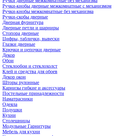
Ручки дверные межкомнатные без механизма
Ручки-кнобы дверные межкомнатные с механизмом
Ручки-кнобы межкомнатные без механизма
Ручки-скобы дверные
Дверная фурнитура
Дверные петли и шарниры
Стопора дверные
Цифры, таблички, вывески
Глазки дверные
Крючки и цепочки дверные
Декор
Обои
Стеклообои и стеклохолст
Клей и средства для обоев
Декор окон
Шторы рулонные
Карнизы гибкие и аксессуары
Постельные принадлежности
Наматрасники
Одеяла
Подушки
Кухни
Столешницы
Модульные Гарнитуры
Мебель для кухни