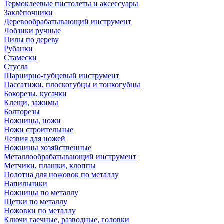
Термоклеевые пистолеты и аксессуары
Заклёпочники
Деревообрабатывающий инструмент
Лобзики ручные
Пилы по дереву
Рубанки
Стамески
Стусла
Шарнирно-губцевый инструмент
Пассатижи, плоскогубцы и тонкогубцы
Бокорезы, кусачки
Клещи, зажимы
Болторезы
Ножницы, ножи
Ножи строительные
Лезвия для ножей
Ножницы хозяйственные
Металлообрабатывающий инструмент
Метчики, плашки, клоппы
Полотна для ножовок по металлу
Напильники
Ножницы по металлу
Щетки по металлу
Ножовки по металлу
Ключи гаечные, разводные, головки