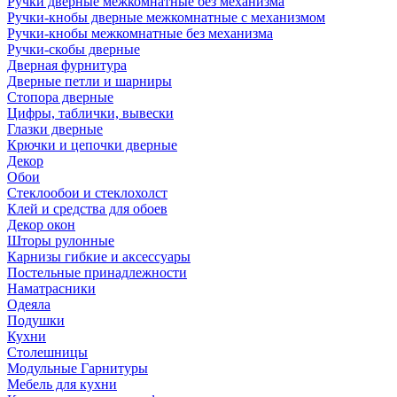
Ручки дверные межкомнатные без механизма
Ручки-кнобы дверные межкомнатные с механизмом
Ручки-кнобы межкомнатные без механизма
Ручки-скобы дверные
Дверная фурнитура
Дверные петли и шарниры
Стопора дверные
Цифры, таблички, вывески
Глазки дверные
Крючки и цепочки дверные
Декор
Обои
Стеклообои и стеклохолст
Клей и средства для обоев
Декор окон
Шторы рулонные
Карнизы гибкие и аксессуары
Постельные принадлежности
Наматрасники
Одеяла
Подушки
Кухни
Столешницы
Модульные Гарнитуры
Мебель для кухни