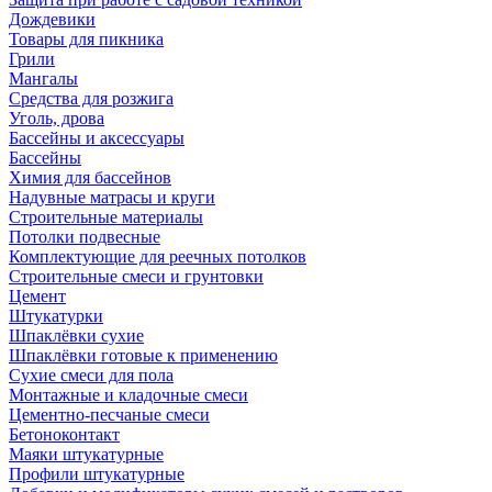
Дождевики
Товары для пикника
Грили
Мангалы
Средства для розжига
Уголь, дрова
Бассейны и аксессуары
Бассейны
Химия для бассейнов
Надувные матрасы и круги
Строительные материалы
Потолки подвесные
Комплектующие для реечных потолков
Строительные смеси и грунтовки
Цемент
Штукатурки
Шпаклёвки сухие
Шпаклёвки готовые к применению
Сухие смеси для пола
Монтажные и кладочные смеси
Цементно-песчаные смеси
Бетоноконтакт
Маяки штукатурные
Профили штукатурные