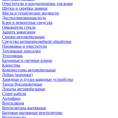
Очистители и кондиционеры для кожи
Щетки и скребки зимние
Масла и технические жидкости
Дистиллированная вода
Клеи и ремонтные средства
Омыватели стекла
Защита зажигания
Смазки автомобильные
Средства антикоррозийной обработки
Промывки и очистители
Топливные присадки
Техпомощь
Балонные и свечные ключи
Канистры
Компрессоры автомобильные
Лейки (воронки)
Зарядные и пуско-зарядные устройства
Тросы буксировочные
Лопаты автомобильные
Старт-кабели
Антифриз
Вентиляция
Вентиляторы вытяжные
Бытовые вытяжные вентиляторы
Воздуховоды