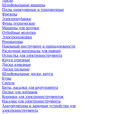
Дрели
Шлифовальные машины
Пилы циркулярные и торцовочные
Фрезеры
Электрорубанки
Фены технические
Машины для заточки
Отбойные молотки
Электроножовки
Реноваторы
Паяльный инструмент и принадлежности
Расходные материалы для паяния
Оснастка для электроинструмента
Круги отрезные
Диски алмазные
Диски пильные
Шлифовальные диски, круги
Буры
Сверла
Биты, насадки для шуруповёрта
Пилки для лобзиков
Коронки для электроинструментов
Насадки для электроинструмента
Аккумуляторы и зарядные устройства для
электроинструмента