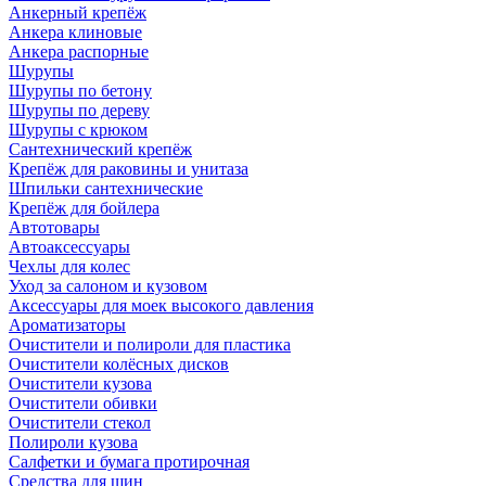
Анкерный крепёж
Анкера клиновые
Анкера распорные
Шурупы
Шурупы по бетону
Шурупы по дереву
Шурупы с крюком
Сантехнический крепёж
Крепёж для раковины и унитаза
Шпильки сантехнические
Крепёж для бойлера
Автотовары
Автоаксессуары
Чехлы для колес
Уход за салоном и кузовом
Аксессуары для моек высокого давления
Ароматизаторы
Очистители и полироли для пластика
Очистители колёсных дисков
Очистители кузова
Очистители обивки
Очистители стекол
Полироли кузова
Салфетки и бумага протирочная
Средства для шин