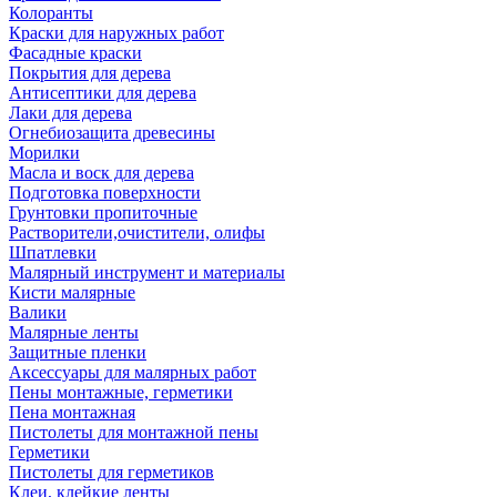
Колоранты
Краски для наружных работ
Фасадные краски
Покрытия для дерева
Антисептики для дерева
Лаки для дерева
Огнебиозащита древесины
Морилки
Масла и воск для дерева
Подготовка поверхности
Грунтовки пропиточные
Растворители,очистители, олифы
Шпатлевки
Малярный инструмент и материалы
Кисти малярные
Валики
Малярные ленты
Защитные пленки
Аксессуары для малярных работ
Пены монтажные, герметики
Пена монтажная
Пистолеты для монтажной пены
Герметики
Пистолеты для герметиков
Клеи, клейкие ленты