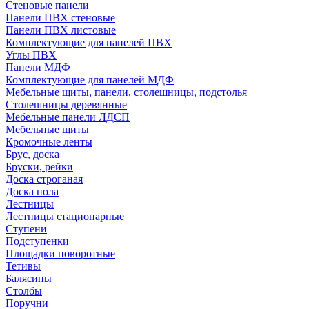
Стеновые панели
Панели ПВХ стеновые
Панели ПВХ листовые
Комплектующие для панелей ПВХ
Углы ПВХ
Панели МДФ
Комплектующие для панелей МДФ
Мебельные щиты, панели, столешницы, подстолья
Столешницы деревянные
Мебельные панели ЛДСП
Мебельные щиты
Кромочные ленты
Брус, доска
Бруски, рейки
Доска строганая
Доска пола
Лестницы
Лестницы стационарные
Ступени
Подступенки
Площадки поворотные
Тетивы
Балясины
Столбы
Поручни