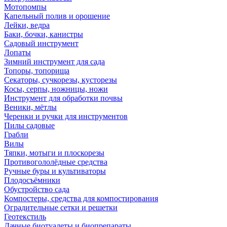
Мотопомпы
Капельный полив и орошение
Лейки, ведра
Баки, бочки, канистры
Садовый инструмент
Лопаты
Зимний инструмент для сада
Топоры, топорища
Секаторы, сучкорезы, кусторезы
Косы, серпы, ножницы, ножи
Инструмент для обработки почвы
Веники, мётлы
Черенки и ручки для инструментов
Пилы садовые
Грабли
Вилы
Тяпки, мотыги и плоскорезы
Противогололёдные средства
Ручные буры и культиваторы
Плодосъёмники
Обустройство сада
Компостеры, средства для компостирования
Оградительные сетки и решетки
Геотекстиль
Дачные биотуалеты и биопрепараты