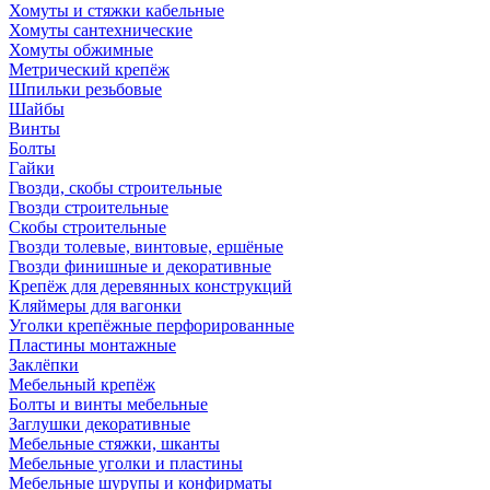
Хомуты и стяжки кабельные
Хомуты сантехнические
Хомуты обжимные
Метрический крепёж
Шпильки резьбовые
Шайбы
Винты
Болты
Гайки
Гвозди, скобы строительные
Гвозди строительные
Скобы строительные
Гвозди толевые, винтовые, ершёные
Гвозди финишные и декоративные
Крепёж для деревянных конструкций
Кляймеры для вагонки
Уголки крепёжные перфорированные
Пластины монтажные
Заклёпки
Мебельный крепёж
Болты и винты мебельные
Заглушки декоративные
Мебельные стяжки, шканты
Мебельные уголки и пластины
Мебельные шурупы и конфирматы