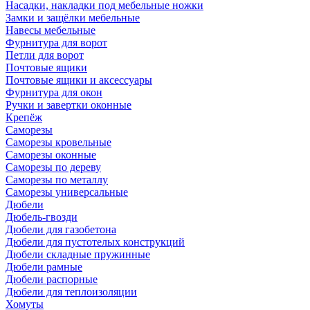
Насадки, накладки под мебельные ножки
Замки и защёлки мебельные
Навесы мебельные
Фурнитура для ворот
Петли для ворот
Почтовые ящики
Почтовые ящики и аксессуары
Фурнитура для окон
Ручки и завертки оконные
Крепёж
Саморезы
Саморезы кровельные
Саморезы оконные
Саморезы по дереву
Саморезы по металлу
Саморезы универсальные
Дюбели
Дюбель-гвозди
Дюбели для газобетона
Дюбели для пустотелых конструкций
Дюбели складные пружинные
Дюбели рамные
Дюбели распорные
Дюбели для теплоизоляции
Хомуты