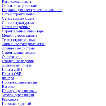
Каминокомплекты
Очаги электрические
Порталы для электрических каминов
Сетки строительные
Сетки армирующие
Сетки штукатурные
Сетки кладочные
Строительный инвентарь
Мешки строительные
Тенты строительные
Укрывные фасадные сетки
Дренажные системы
Строительная химия
Очистители
Столярные изделия
Древесные плиты
Плиты ДВП
Плиты OSB
Фанера
Погонаж деревянный
Вагонка
Плинтус деревянный
Уголок деревянный
Раскладка
Погонаж круглый