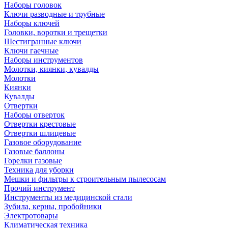
Наборы головок
Ключи разводные и трубные
Наборы ключей
Головки, воротки и трещетки
Шестигранные ключи
Ключи гаечные
Наборы инструментов
Молотки, киянки, кувалды
Молотки
Киянки
Кувалды
Отвертки
Наборы отверток
Отвертки крестовые
Отвертки шлицевые
Газовое оборудование
Газовые баллоны
Горелки газовые
Техника для уборки
Мешки и фильтры к строительным пылесосам
Прочий инструмент
Инструменты из медицинской стали
Зубила, керны, пробойники
Электротовары
Климатическая техника