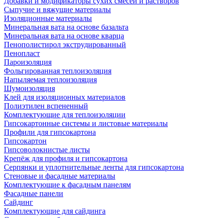
Добавки и модификаторы сухих смесей и растворов
Сыпучие и вяжущие материалы
Изоляционные материалы
Минеральная вата на основе базальта
Минеральная вата на основе кварца
Пенополистирол экструдированный
Пенопласт
Пароизоляция
Фольгированная теплоизоляция
Напыляемая теплоизоляция
Шумоизоляция
Клей для изоляционных материалов
Полиэтилен вспененный
Комплектующие для теплоизоляции
Гипсокартонные системы и листовые материалы
Профили для гипсокартона
Гипсокартон
Гипсоволокнистые листы
Крепёж для профиля и гипсокартона
Серпянки и уплотнительные ленты для гипсокартона
Стеновые и фасадные материалы
Комплектующие к фасадным панелям
Фасадные панели
Сайдинг
Комплектующие для сайдинга