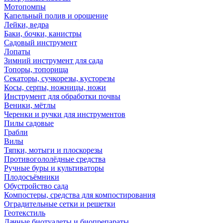
Мотопомпы
Капельный полив и орошение
Лейки, ведра
Баки, бочки, канистры
Садовый инструмент
Лопаты
Зимний инструмент для сада
Топоры, топорища
Секаторы, сучкорезы, кусторезы
Косы, серпы, ножницы, ножи
Инструмент для обработки почвы
Веники, мётлы
Черенки и ручки для инструментов
Пилы садовые
Грабли
Вилы
Тяпки, мотыги и плоскорезы
Противогололёдные средства
Ручные буры и культиваторы
Плодосъёмники
Обустройство сада
Компостеры, средства для компостирования
Оградительные сетки и решетки
Геотекстиль
Дачные биотуалеты и биопрепараты