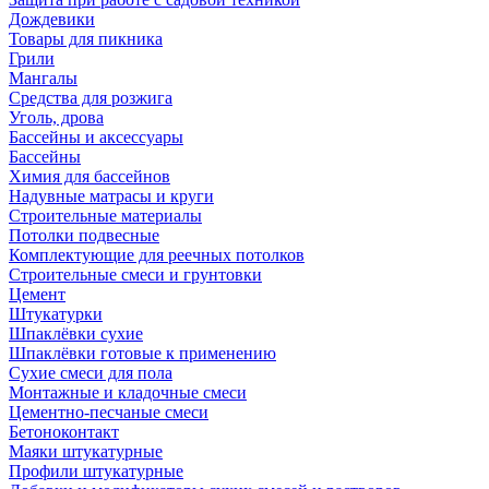
Дождевики
Товары для пикника
Грили
Мангалы
Средства для розжига
Уголь, дрова
Бассейны и аксессуары
Бассейны
Химия для бассейнов
Надувные матрасы и круги
Строительные материалы
Потолки подвесные
Комплектующие для реечных потолков
Строительные смеси и грунтовки
Цемент
Штукатурки
Шпаклёвки сухие
Шпаклёвки готовые к применению
Сухие смеси для пола
Монтажные и кладочные смеси
Цементно-песчаные смеси
Бетоноконтакт
Маяки штукатурные
Профили штукатурные