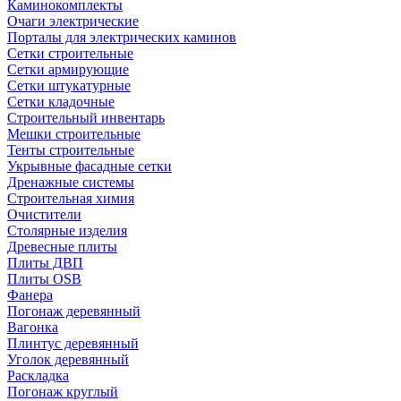
Каминокомплекты
Очаги электрические
Порталы для электрических каминов
Сетки строительные
Сетки армирующие
Сетки штукатурные
Сетки кладочные
Строительный инвентарь
Мешки строительные
Тенты строительные
Укрывные фасадные сетки
Дренажные системы
Строительная химия
Очистители
Столярные изделия
Древесные плиты
Плиты ДВП
Плиты OSB
Фанера
Погонаж деревянный
Вагонка
Плинтус деревянный
Уголок деревянный
Раскладка
Погонаж круглый