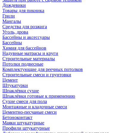
Дождевики
Товары для пикника
Грили
Мангалы
Средства для розжига
Уголь, дрова
Бассейны и аксессуары
Бассейны
Химия для бассейнов
Надувные матрасы и круги
Строительные материалы
Потолки подвесные
Комплектующие для реечных потолков
Строительные смеси и грунтовки
Цемент
Штукатурки
Шпаклёвки сухие
Шпаклёвки готовые к применению
Сухие смеси для пола
Монтажные и кладочные смеси
Цементно-песчаные смеси
Бетоноконтакт
Маяки штукатурные
Профили штукатурные