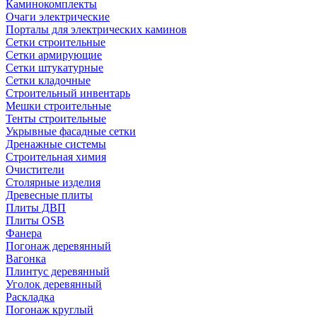
Каминокомплекты
Очаги электрические
Порталы для электрических каминов
Сетки строительные
Сетки армирующие
Сетки штукатурные
Сетки кладочные
Строительный инвентарь
Мешки строительные
Тенты строительные
Укрывные фасадные сетки
Дренажные системы
Строительная химия
Очистители
Столярные изделия
Древесные плиты
Плиты ДВП
Плиты OSB
Фанера
Погонаж деревянный
Вагонка
Плинтус деревянный
Уголок деревянный
Раскладка
Погонаж круглый