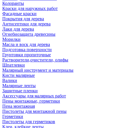
Колоранты
Краски для наружных работ
Фасадные краски
Покрытия для дерева
Антисептики для дерева
Лаки для дерева
Огнебиозащита древесины
Морилки
Масла и воск для дерева
Подготовка поверхности
Грунтовки пропиточные
Растворители,очистители, олифы
Шпатлевки
Малярный инструмент и материалы
Кисти малярные
Валики
Малярные ленты
Защитные пленки
Аксессуары для малярных работ
Пены монтажные, герметики
Пена монтажная
Пистолеты для монтажной пены
Герметики
Пистолеты для герметиков
Клеи, клейкие ленты