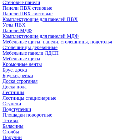
Стеновые панели
Панели ПВХ стеновые
Панели ПВХ листовые
Комплектующие для панелей ПВХ
Углы ПВХ
Панели МДФ
Комплектующие для панелей МДФ
Мебельные щиты, панели, столешницы, подстолья
Столешницы деревянные
Мебельные панели ЛДСП
Мебельные щиты
Кромочные ленты
Брус, доска
Бруски, рейки
Доска строганая
Доска пола
Лестницы
Лестницы стационарные
Ступени
Подступенки
Площадки поворотные
Тетивы
Балясины
Столбы
Поручни