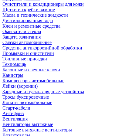
Очистители и кондиционеры для кожи
Щетки и скребки зимние
Масла и технические жидкости
Дистиллированная вода
Клеи и ремонтные средства
Омыватели стекла
Защита зажигания
Смазки автомобильные
Средства антикоррозийной обработки
Промывки и очистители
Топливные присадки
Техпомощь
Балонные и свечные ключи
Канистры
Компрессоры автомобильные
Лейки (воронки)
Зарядные и пуско-зарядные устройства
Тросы буксировочные
Лопаты автомобильные
Старт-кабели
Антифриз
Вентиляция
Вентиляторы вытяжные
Бытовые вытяжные вентиляторы
Воздуховоды