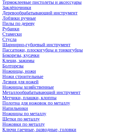
Термоклеевые пистолеты и аксессуары
Заклёпочники
Деревообрабатывающий инструмент
Лобзики ручные
Пилы по дереву
Рубанки
Стамески
Стусла
Шарнирно-губцевый инструмент
Пассатижи, плоскогубцы и тонкогубцы
Бокорезы, кусачки
Клещи, зажимы
Болторезы
Ножницы, ножи
Ножи строительные
Лезвия для ножей
Ножницы хозяйственные
Металлообрабатывающий инструмент
Метчики, плашки, клоппы
Полотна для ножовок по металлу
Напильники
Ножницы по металлу
Щетки по металлу
Ножовки по металлу
Ключи гаечные, разводные, головки