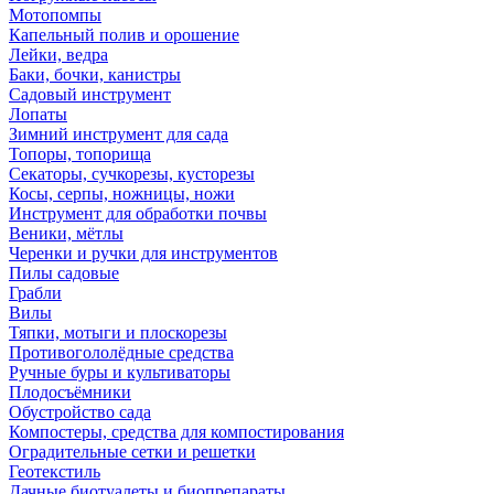
Мотопомпы
Капельный полив и орошение
Лейки, ведра
Баки, бочки, канистры
Садовый инструмент
Лопаты
Зимний инструмент для сада
Топоры, топорища
Секаторы, сучкорезы, кусторезы
Косы, серпы, ножницы, ножи
Инструмент для обработки почвы
Веники, мётлы
Черенки и ручки для инструментов
Пилы садовые
Грабли
Вилы
Тяпки, мотыги и плоскорезы
Противогололёдные средства
Ручные буры и культиваторы
Плодосъёмники
Обустройство сада
Компостеры, средства для компостирования
Оградительные сетки и решетки
Геотекстиль
Дачные биотуалеты и биопрепараты