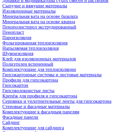
Добавки и модификаторы сухих смесей и растворов
Сыпучие и вяжущие материалы
Изоляционные материалы
Минеральная вата на основе базальта
Минеральная вата на основе кварца
Пенополистирол экструдированный
Пенопласт
Пароизоляция
Фольгированная теплоизоляция
Напыляемая теплоизоляция
Шумоизоляция
Клей для изоляционных материалов
Полиэтилен вспененный
Комплектующие для теплоизоляции
Гипсокартонные системы и листовые материалы
Профили для гипсокартона
Гипсокартон
Гипсоволокнистые листы
Крепёж для профиля и гипсокартона
Серпянки и уплотнительные ленты для гипсокартона
Стеновые и фасадные материалы
Комплектующие к фасадным панелям
Фасадные панели
Сайдинг
Комплектующие для сайдинга