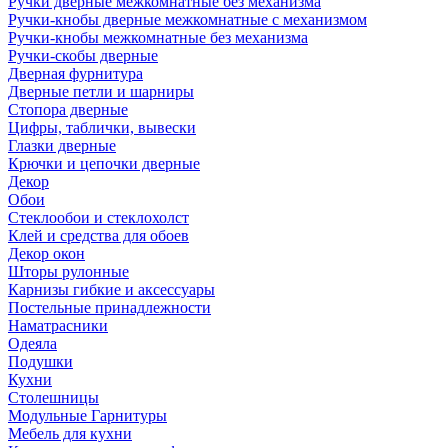
Ручки дверные межкомнатные без механизма
Ручки-кнобы дверные межкомнатные с механизмом
Ручки-кнобы межкомнатные без механизма
Ручки-скобы дверные
Дверная фурнитура
Дверные петли и шарниры
Стопора дверные
Цифры, таблички, вывески
Глазки дверные
Крючки и цепочки дверные
Декор
Обои
Стеклообои и стеклохолст
Клей и средства для обоев
Декор окон
Шторы рулонные
Карнизы гибкие и аксессуары
Постельные принадлежности
Наматрасники
Одеяла
Подушки
Кухни
Столешницы
Модульные Гарнитуры
Мебель для кухни