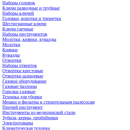
Наборы головок
Ключи разводные и трубные
Наборы ключей
Головки, воротки и трещетки
Шестигранные ключи
Ключи гаечные
Наборы инструментов
Молотки, киянки, кувалды
Молотки
Киянки
Кувалды
Отвертки
Наборы отверток
Отвертки крестовые
Отвертки шлицевые
Газовое оборудование
Газовые баллоны
Горелки газовые
Техника для уборки
Мешки и фильтры к строительным пылесосам
Прочий инструмент
Инструменты из медицинской стали
Зубила, керны, пробойники
Электротовары
Климатическая техника