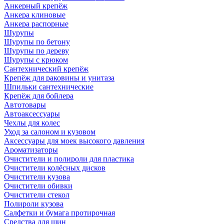
Анкерный крепёж
Анкера клиновые
Анкера распорные
Шурупы
Шурупы по бетону
Шурупы по дереву
Шурупы с крюком
Сантехнический крепёж
Крепёж для раковины и унитаза
Шпильки сантехнические
Крепёж для бойлера
Автотовары
Автоаксессуары
Чехлы для колес
Уход за салоном и кузовом
Аксессуары для моек высокого давления
Ароматизаторы
Очистители и полироли для пластика
Очистители колёсных дисков
Очистители кузова
Очистители обивки
Очистители стекол
Полироли кузова
Салфетки и бумага протирочная
Средства для шин