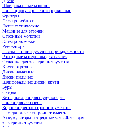
Дрели
Шлифовальные машины
Пилы циркулярные и торцовочные
Фрезеры
Электрорубанки
Фены технические
Машины для заточки
Отбойные молотки
Электроножовки
Реноваторы
Паяльный инструмент и принадлежности
Расходные материалы для паяния
Оснастка для электроинструмента
Круги отрезные
Диски алмазные
Диски пильные
Шлифовальные диски, круги
Буры
Сверла
Биты, насадки для шуруповёрта
Пилки для лобзиков
Коронки для электроинструментов
Насадки для электроинструмента
Аккумуляторы и зарядные устройства для
электроинструмента