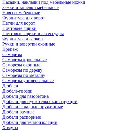
Насадки, накладки под мебельные ножки
Замки и защёлки мебельные
Навесы мебельные
Фурнитура для ворот
Петли для ворот
Почтовые ящики
Почтовые ящики и аксессуары
Фурнитура для окон
Ручки и завертки оконные
Крепёж
Саморезы
Саморезы кровельные
Саморезы оконные
Саморезы по дереву
Саморезы по металлу
Саморезы универсальные
Дюбели
Дюбель-гвозди
Дюбели для газобетона
Дюбели для пустотелых конструкций
Дюбели складные пружинные
Дюбели рамные
Дюбели распорные
Дюбели для теплоизоляции
Хомуты