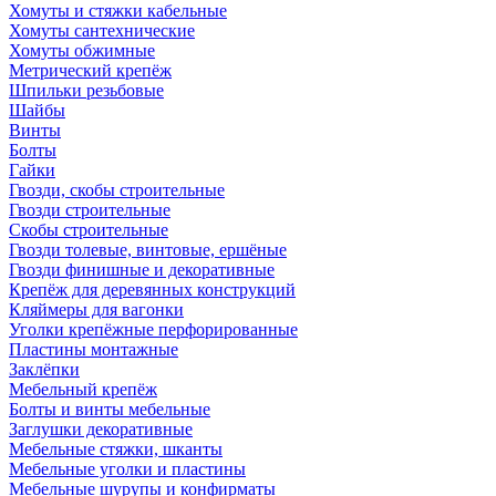
Хомуты и стяжки кабельные
Хомуты сантехнические
Хомуты обжимные
Метрический крепёж
Шпильки резьбовые
Шайбы
Винты
Болты
Гайки
Гвозди, скобы строительные
Гвозди строительные
Скобы строительные
Гвозди толевые, винтовые, ершёные
Гвозди финишные и декоративные
Крепёж для деревянных конструкций
Кляймеры для вагонки
Уголки крепёжные перфорированные
Пластины монтажные
Заклёпки
Мебельный крепёж
Болты и винты мебельные
Заглушки декоративные
Мебельные стяжки, шканты
Мебельные уголки и пластины
Мебельные шурупы и конфирматы