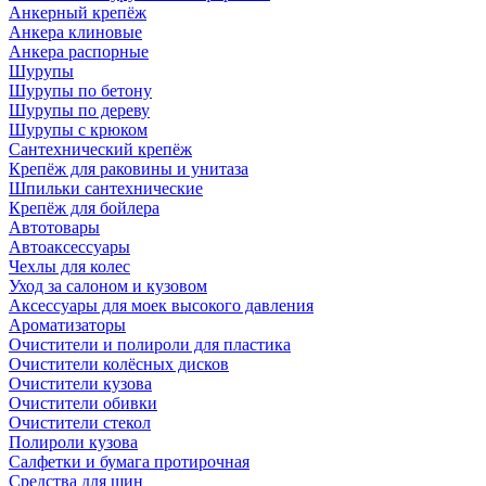
Анкерный крепёж
Анкера клиновые
Анкера распорные
Шурупы
Шурупы по бетону
Шурупы по дереву
Шурупы с крюком
Сантехнический крепёж
Крепёж для раковины и унитаза
Шпильки сантехнические
Крепёж для бойлера
Автотовары
Автоаксессуары
Чехлы для колес
Уход за салоном и кузовом
Аксессуары для моек высокого давления
Ароматизаторы
Очистители и полироли для пластика
Очистители колёсных дисков
Очистители кузова
Очистители обивки
Очистители стекол
Полироли кузова
Салфетки и бумага протирочная
Средства для шин