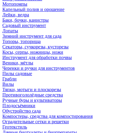
Мотопомпы
Капельный полив и орошение
Лейки, ведра
Баки, бочки, канистры
Садовый инструмент
Лопаты
Зимний инструмент для сада
Топоры, топорища
Секаторы, сучкорезы, кусторезы
Косы, серпы, ножницы, ножи
Инструмент для обработки почвы
Веники, мётлы
Черенки и ручки для инструментов
Пилы садовые
Грабли
Вилы
Тяпки, мотыги и плоскорезы
Противогололёдные средства
Ручные буры и культиваторы
Плодосъёмники
Обустройство сада
Компостеры, средства для компостирования
Оградительные сетки и решетки
Геотекстиль
Дачные биотуалеты и биопрепараты