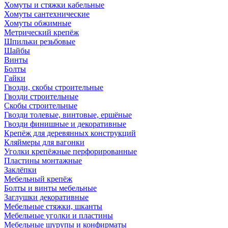
Хомуты и стяжки кабельные
Хомуты сантехнические
Хомуты обжимные
Метрический крепёж
Шпильки резьбовые
Шайбы
Винты
Болты
Гайки
Гвозди, скобы строительные
Гвозди строительные
Скобы строительные
Гвозди толевые, винтовые, ершёные
Гвозди финишные и декоративные
Крепёж для деревянных конструкций
Кляймеры для вагонки
Уголки крепёжные перфорированные
Пластины монтажные
Заклёпки
Мебельный крепёж
Болты и винты мебельные
Заглушки декоративные
Мебельные стяжки, шканты
Мебельные уголки и пластины
Мебельные шурупы и конфирматы