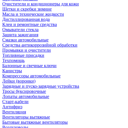
Очистители и кондиционеры для кожи
Щетки и скребки зимние
Масла и технические жидкости
Дистиллированная вода
Клеи и ремонтные средства
Омыватели стекла
Защита зажигания
Смазки автомобильные
Средства антикоррозийной обработки
Промывки и очистители
Топливные присадки
Техпомощь
Балонные и свечные ключи
Канистры
Компрессоры автомобильные
Лейки (воронки)
Зарядные и пуско-зарядные устройства
Тросы буксировочные
Лопаты автомобильные
Старт-кабели
Антифриз
Вентиляция
Вентиляторы вытяжные
Бытовые вытяжные вентиляторы
Воздуховоды