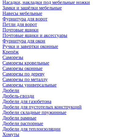
Насадки, накладки под мебельные ножки
Замки и защёлки мебельные
Навесы мебельные
Фурнитура для ворот
Петли для ворот
Почтовые ящики
Почтовые ящики и аксессуары
Фурнитура для окон
Ручки и завертки оконные
Крепёж
Саморезы
Саморезы кровельные
Саморезы оконные
Саморезы по дереву
Саморезы по металлу
Саморезы универсальные
Дюбели
Дюбель-гвозди
Дюбели для газобетона
Дюбели для пустотелых конструкций
Дюбели складные пружинные
Дюбели рамные
Дюбели распорные
Дюбели для теплоизоляции
Хомуты