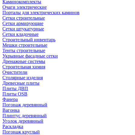
Каминокомплекты
Очаги электрические
Порталы для электрических каминов
Сетки строительные
Сетки армирующие
Сетки штукатурные
Сетки кладочные
Строительный инвентарь
Мешки строительные
Тенты строительные
Укрывные фасадные сетки
Дренажные системы
Строительная химия
Очистители
Столярные изделия
Древесные плиты
Плиты ДВП
Плиты OSB
Фанера
Погонаж деревянный
Вагонка
Плинтус деревянный
Уголок деревянный
Раскладка
Погонаж круглый