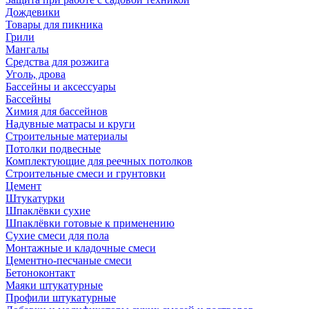
Дождевики
Товары для пикника
Грили
Мангалы
Средства для розжига
Уголь, дрова
Бассейны и аксессуары
Бассейны
Химия для бассейнов
Надувные матрасы и круги
Строительные материалы
Потолки подвесные
Комплектующие для реечных потолков
Строительные смеси и грунтовки
Цемент
Штукатурки
Шпаклёвки сухие
Шпаклёвки готовые к применению
Сухие смеси для пола
Монтажные и кладочные смеси
Цементно-песчаные смеси
Бетоноконтакт
Маяки штукатурные
Профили штукатурные