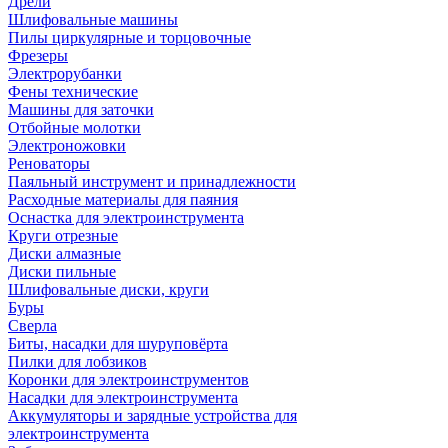
Дрели
Шлифовальные машины
Пилы циркулярные и торцовочные
Фрезеры
Электрорубанки
Фены технические
Машины для заточки
Отбойные молотки
Электроножовки
Реноваторы
Паяльный инструмент и принадлежности
Расходные материалы для паяния
Оснастка для электроинструмента
Круги отрезные
Диски алмазные
Диски пильные
Шлифовальные диски, круги
Буры
Сверла
Биты, насадки для шуруповёрта
Пилки для лобзиков
Коронки для электроинструментов
Насадки для электроинструмента
Аккумуляторы и зарядные устройства для
электроинструмента