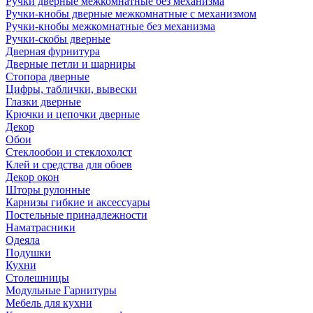
Ручки дверные межкомнатные без механизма
Ручки-кнобы дверные межкомнатные с механизмом
Ручки-кнобы межкомнатные без механизма
Ручки-скобы дверные
Дверная фурнитура
Дверные петли и шарниры
Стопора дверные
Цифры, таблички, вывески
Глазки дверные
Крючки и цепочки дверные
Декор
Обои
Стеклообои и стеклохолст
Клей и средства для обоев
Декор окон
Шторы рулонные
Карнизы гибкие и аксессуары
Постельные принадлежности
Наматрасники
Одеяла
Подушки
Кухни
Столешницы
Модульные Гарнитуры
Мебель для кухни