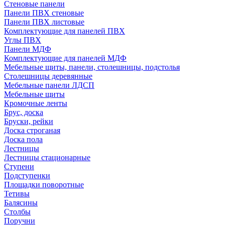
Стеновые панели
Панели ПВХ стеновые
Панели ПВХ листовые
Комплектующие для панелей ПВХ
Углы ПВХ
Панели МДФ
Комплектующие для панелей МДФ
Мебельные щиты, панели, столешницы, подстолья
Столешницы деревянные
Мебельные панели ЛДСП
Мебельные щиты
Кромочные ленты
Брус, доска
Бруски, рейки
Доска строганая
Доска пола
Лестницы
Лестницы стационарные
Ступени
Подступенки
Площадки поворотные
Тетивы
Балясины
Столбы
Поручни