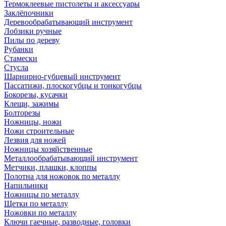
Термоклеевые пистолеты и аксессуары
Заклёпочники
Деревообрабатывающий инструмент
Лобзики ручные
Пилы по дереву
Рубанки
Стамески
Стусла
Шарнирно-губцевый инструмент
Пассатижи, плоскогубцы и тонкогубцы
Бокорезы, кусачки
Клещи, зажимы
Болторезы
Ножницы, ножи
Ножи строительные
Лезвия для ножей
Ножницы хозяйственные
Металлообрабатывающий инструмент
Метчики, плашки, клоппы
Полотна для ножовок по металлу
Напильники
Ножницы по металлу
Щетки по металлу
Ножовки по металлу
Ключи гаечные, разводные, головки