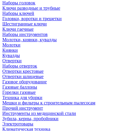
Наборы головок
Ключи разводные и трубные
Наборы ключей
Головки, воротки и трещетки
Шестигранные ключи
Ключи гаечные
Наборы инструментов
Молотки, киянки, кувалды
Молотки
Киянки
Кувалды
Отвертки
Наборы отверток
Отвертки крестовые
Отвертки шлицевые
Газовое оборудование
Газовые баллоны
Горелки газовые
Техника для уборки
Мешки и фильтры к строительным пылесосам
Прочий инструмент
Инструменты из медицинской стали
Зубила, керны, пробойники
Электротовары
Климатическая техника