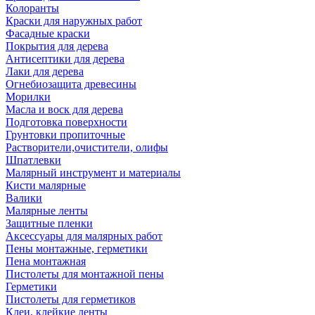
Колоранты
Краски для наружных работ
Фасадные краски
Покрытия для дерева
Антисептики для дерева
Лаки для дерева
Огнебиозащита древесины
Морилки
Масла и воск для дерева
Подготовка поверхности
Грунтовки пропиточные
Растворители,очистители, олифы
Шпатлевки
Малярный инструмент и материалы
Кисти малярные
Валики
Малярные ленты
Защитные пленки
Аксессуары для малярных работ
Пены монтажные, герметики
Пена монтажная
Пистолеты для монтажной пены
Герметики
Пистолеты для герметиков
Клеи, клейкие ленты