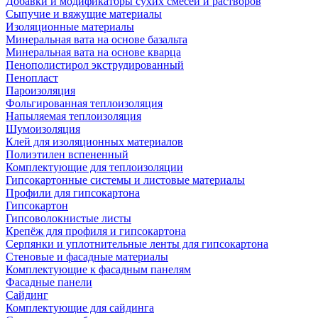
Добавки и модификаторы сухих смесей и растворов
Сыпучие и вяжущие материалы
Изоляционные материалы
Минеральная вата на основе базальта
Минеральная вата на основе кварца
Пенополистирол экструдированный
Пенопласт
Пароизоляция
Фольгированная теплоизоляция
Напыляемая теплоизоляция
Шумоизоляция
Клей для изоляционных материалов
Полиэтилен вспененный
Комплектующие для теплоизоляции
Гипсокартонные системы и листовые материалы
Профили для гипсокартона
Гипсокартон
Гипсоволокнистые листы
Крепёж для профиля и гипсокартона
Серпянки и уплотнительные ленты для гипсокартона
Стеновые и фасадные материалы
Комплектующие к фасадным панелям
Фасадные панели
Сайдинг
Комплектующие для сайдинга