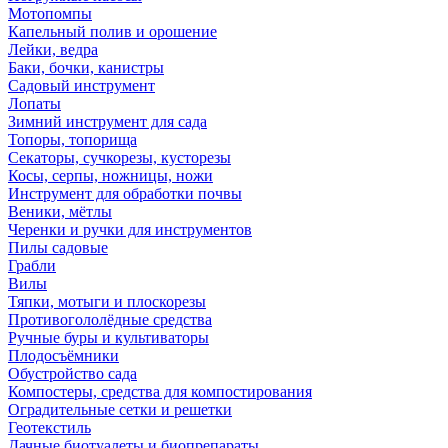
Мотопомпы
Капельный полив и орошение
Лейки, ведра
Баки, бочки, канистры
Садовый инструмент
Лопаты
Зимний инструмент для сада
Топоры, топорища
Секаторы, сучкорезы, кусторезы
Косы, серпы, ножницы, ножи
Инструмент для обработки почвы
Веники, мётлы
Черенки и ручки для инструментов
Пилы садовые
Грабли
Вилы
Тяпки, мотыги и плоскорезы
Противогололёдные средства
Ручные буры и культиваторы
Плодосъёмники
Обустройство сада
Компостеры, средства для компостирования
Оградительные сетки и решетки
Геотекстиль
Дачные биотуалеты и биопрепараты