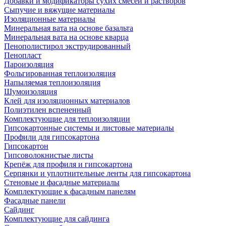
Добавки и модификаторы сухих смесей и растворов
Сыпучие и вяжущие материалы
Изоляционные материалы
Минеральная вата на основе базальта
Минеральная вата на основе кварца
Пенополистирол экструдированный
Пенопласт
Пароизоляция
Фольгированная теплоизоляция
Напыляемая теплоизоляция
Шумоизоляция
Клей для изоляционных материалов
Полиэтилен вспененный
Комплектующие для теплоизоляции
Гипсокартонные системы и листовые материалы
Профили для гипсокартона
Гипсокартон
Гипсоволокнистые листы
Крепёж для профиля и гипсокартона
Серпянки и уплотнительные ленты для гипсокартона
Стеновые и фасадные материалы
Комплектующие к фасадным панелям
Фасадные панели
Сайдинг
Комплектующие для сайдинга