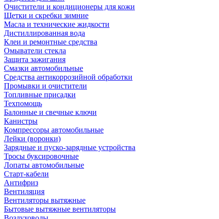
Очистители и кондиционеры для кожи
Щетки и скребки зимние
Масла и технические жидкости
Дистиллированная вода
Клеи и ремонтные средства
Омыватели стекла
Защита зажигания
Смазки автомобильные
Средства антикоррозийной обработки
Промывки и очистители
Топливные присадки
Техпомощь
Балонные и свечные ключи
Канистры
Компрессоры автомобильные
Лейки (воронки)
Зарядные и пуско-зарядные устройства
Тросы буксировочные
Лопаты автомобильные
Старт-кабели
Антифриз
Вентиляция
Вентиляторы вытяжные
Бытовые вытяжные вентиляторы
Воздуховоды