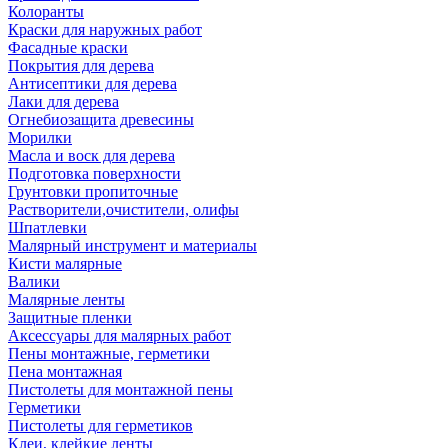
Колоранты
Краски для наружных работ
Фасадные краски
Покрытия для дерева
Антисептики для дерева
Лаки для дерева
Огнебиозащита древесины
Морилки
Масла и воск для дерева
Подготовка поверхности
Грунтовки пропиточные
Растворители,очистители, олифы
Шпатлевки
Малярный инструмент и материалы
Кисти малярные
Валики
Малярные ленты
Защитные пленки
Аксессуары для малярных работ
Пены монтажные, герметики
Пена монтажная
Пистолеты для монтажной пены
Герметики
Пистолеты для герметиков
Клеи, клейкие ленты