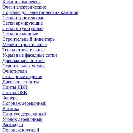
Каминокомплекты
Очаги электрические
Порталы для электрических каминов
Сетки строительные
Сетки армирующие
Сетки штукатурные
Сетки кладочные
Строительный инвентарь
Мешки строительные
Тенты строительные
Укрывные фасадные сетки
Дренажные системы
Строительная химия
Очистители
Столярные изделия
Древесные плиты
Плиты ДВП
Плиты OSB
Фанера
Погонаж деревянный
Вагонка
Плинтус деревянный
Уголок деревянный
Раскладка
Погонаж круглый