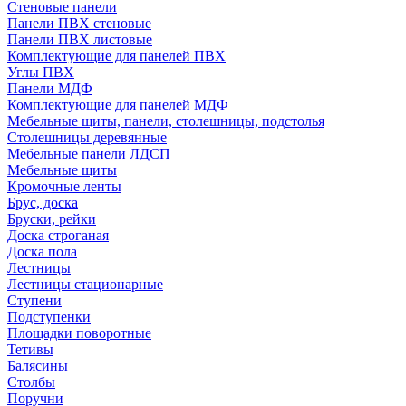
Стеновые панели
Панели ПВХ стеновые
Панели ПВХ листовые
Комплектующие для панелей ПВХ
Углы ПВХ
Панели МДФ
Комплектующие для панелей МДФ
Мебельные щиты, панели, столешницы, подстолья
Столешницы деревянные
Мебельные панели ЛДСП
Мебельные щиты
Кромочные ленты
Брус, доска
Бруски, рейки
Доска строганая
Доска пола
Лестницы
Лестницы стационарные
Ступени
Подступенки
Площадки поворотные
Тетивы
Балясины
Столбы
Поручни