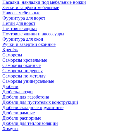
Насадки, накладки под мебельные ножки
Замки и защёлки мебельные
Навесы мебельные
Фурнитура для ворот
Петли для ворот
Почтовые ящики
Почтовые ящики и аксессуары
Фурнитура для окон
Ручки и завертки оконные
Крепёж
Саморезы
Саморезы кровельные
Саморезы оконные
Саморезы по дереву
Саморезы по металлу
Саморезы универсальные
Дюбели
Дюбель-гвозди
Дюбели для газобетона
Дюбели для пустотелых конструкций
Дюбели складные пружинные
Дюбели рамные
Дюбели распорные
Дюбели для теплоизоляции
Хомуты