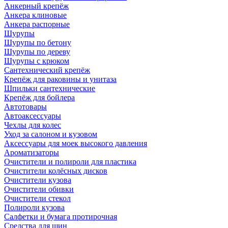
Анкерный крепёж
Анкера клиновые
Анкера распорные
Шурупы
Шурупы по бетону
Шурупы по дереву
Шурупы с крюком
Сантехнический крепёж
Крепёж для раковины и унитаза
Шпильки сантехнические
Крепёж для бойлера
Автотовары
Автоаксессуары
Чехлы для колес
Уход за салоном и кузовом
Аксессуары для моек высокого давления
Ароматизаторы
Очистители и полироли для пластика
Очистители колёсных дисков
Очистители кузова
Очистители обивки
Очистители стекол
Полироли кузова
Салфетки и бумага протирочная
Средства для шин