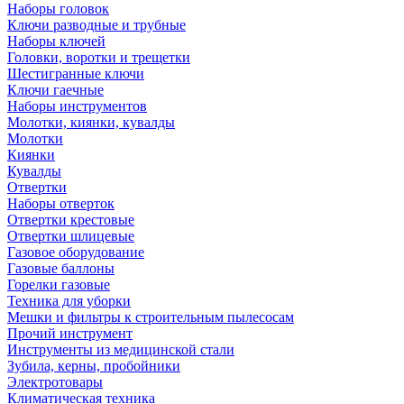
Наборы головок
Ключи разводные и трубные
Наборы ключей
Головки, воротки и трещетки
Шестигранные ключи
Ключи гаечные
Наборы инструментов
Молотки, киянки, кувалды
Молотки
Киянки
Кувалды
Отвертки
Наборы отверток
Отвертки крестовые
Отвертки шлицевые
Газовое оборудование
Газовые баллоны
Горелки газовые
Техника для уборки
Мешки и фильтры к строительным пылесосам
Прочий инструмент
Инструменты из медицинской стали
Зубила, керны, пробойники
Электротовары
Климатическая техника