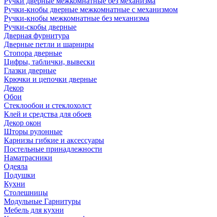
Ручки дверные межкомнатные без механизма
Ручки-кнобы дверные межкомнатные с механизмом
Ручки-кнобы межкомнатные без механизма
Ручки-скобы дверные
Дверная фурнитура
Дверные петли и шарниры
Стопора дверные
Цифры, таблички, вывески
Глазки дверные
Крючки и цепочки дверные
Декор
Обои
Стеклообои и стеклохолст
Клей и средства для обоев
Декор окон
Шторы рулонные
Карнизы гибкие и аксессуары
Постельные принадлежности
Наматрасники
Одеяла
Подушки
Кухни
Столешницы
Модульные Гарнитуры
Мебель для кухни