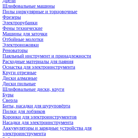
Дрели
Шлифовальные машины
Пилы циркулярные и торцовочные
Фрезеры
Электрорубанки
Фены технические
Машины для заточки
Отбойные молотки
Электроножовки
Реноваторы
Паяльный инструмент и принадлежности
Расходные материалы для паяния
Оснастка для электроинструмента
Круги отрезные
Диски алмазные
Диски пильные
Шлифовальные диски, круги
Буры
Сверла
Биты, насадки для шуруповёрта
Пилки для лобзиков
Коронки для электроинструментов
Насадки для электроинструмента
Аккумуляторы и зарядные устройства для
электроинструмента