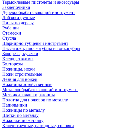
Термоклеевые пистолеты и аксессуары
Заклёпочники
Деревообрабатывающий инструмент
Лобзики ручные
Пилы по дереву
Рубанки
Стамески
Стусла
Шарнирно-губцевый инструмент
Пассатижи, плоскогубцы и тонкогубцы
Бокорезы, кусачки
Клещи, зажимы
Болторезы
Ножницы, ножи
Ножи строительные
Лезвия для ножей
Ножницы хозяйственные
Металлообрабатывающий инструмент
Метчики, плашки, клоппы
Полотна для ножовок по металлу
Напильники
Ножницы по металлу
Щетки по металлу
Ножовки по металлу
Ключи гаечные, разводные, головки