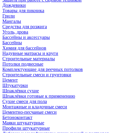
Дождевики
Товары для пикника
Грили
Мангалы
Средства для розжига
Уголь, дрова
Бассейны и аксессуары
Бассейны
Химия для бассейнов
Надувные матрасы и круги
Строительные материалы
Потолки подвесные
Комплектующие для реечных потолков
Строительные смеси и грунтовки
Цемент
Штукатурки
Шпаклёвки сухие
Шпаклёвки готовые к применению
Сухие смеси для пола
Монтажные и кладочные смеси
Цементно-песчаные смеси
Бетоноконтакт
Маяки штукатурные
Профили штукатурные