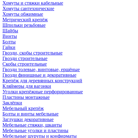
Хомуты и стяжки кабельные
Хомуты сантехнические
Хомуты обжимные
Метрический крепёж
Шпильки резьбовые
Шайбы
Винты
Болты
Гайки
Гвозди, скобы строительные
Гвозди строительные
Скобы строительные
Гвозди толевые, винтовые, ершёные
Гвозди финишные и декоративные
Крепёж для деревянных конструкций
Кляймеры для вагонки
Уголки крепёжные перфорированные
Пластины монтажные
Заклёпки
Мебельный крепёж
Болты и винты мебельные
Заглушки декоративные
Мебельные стяжки, шканты
Мебельные уголки и пластины
Мебельные шурупы и конфирматы