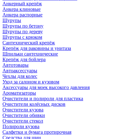
Анкерный крепёж
Анкера клиновые
Анкера распорные
Шурупы
Шурупы по бетону
Шурупы по дереву
Шурупы с крюком
Сантехнический крепёж
Крепёж для раковины и унитаза
Шпильки сантехнические
Крепёж для бойлера
Автотовары
Автоаксессуары
Чехлы для колес
Уход за салоном и кузовом
Аксессуары для моек высокого давления
Ароматизаторы
Очистители и полироли для пластика
Очистители колёсных дисков
Очистители кузова
Очистители обивки
Очистители стекол
Полироли кузова
Салфетки и бумага протирочная
Средства для шин