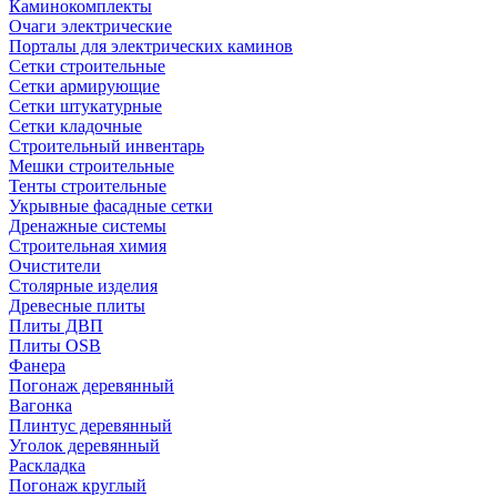
Каминокомплекты
Очаги электрические
Порталы для электрических каминов
Сетки строительные
Сетки армирующие
Сетки штукатурные
Сетки кладочные
Строительный инвентарь
Мешки строительные
Тенты строительные
Укрывные фасадные сетки
Дренажные системы
Строительная химия
Очистители
Столярные изделия
Древесные плиты
Плиты ДВП
Плиты OSB
Фанера
Погонаж деревянный
Вагонка
Плинтус деревянный
Уголок деревянный
Раскладка
Погонаж круглый