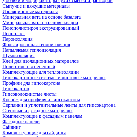
Добавки и модификаторы сухих смесей и растворов
Сыпучие и вяжущие материалы
Изоляционные материалы
Минеральная вата на основе базальта
Минеральная вата на основе кварца
Пенополистирол экструдированный
Пенопласт
Пароизоляция
Фольгированная теплоизоляция
Напыляемая теплоизоляция
Шумоизоляция
Клей для изоляционных материалов
Полиэтилен вспененный
Комплектующие для теплоизоляции
Гипсокартонные системы и листовые материалы
Профили для гипсокартона
Гипсокартон
Гипсоволокнистые листы
Крепёж для профиля и гипсокартона
Серпянки и уплотнительные ленты для гипсокартона
Стеновые и фасадные материалы
Комплектующие к фасадным панелям
Фасадные панели
Сайдинг
Комплектующие для сайдинга