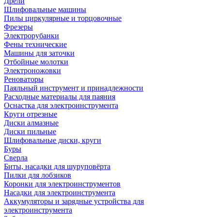
Дрели
Шлифовальные машины
Пилы циркулярные и торцовочные
Фрезеры
Электрорубанки
Фены технические
Машины для заточки
Отбойные молотки
Электроножовки
Реноваторы
Паяльный инструмент и принадлежности
Расходные материалы для паяния
Оснастка для электроинструмента
Круги отрезные
Диски алмазные
Диски пильные
Шлифовальные диски, круги
Буры
Сверла
Биты, насадки для шуруповёрта
Пилки для лобзиков
Коронки для электроинструментов
Насадки для электроинструмента
Аккумуляторы и зарядные устройства для
электроинструмента