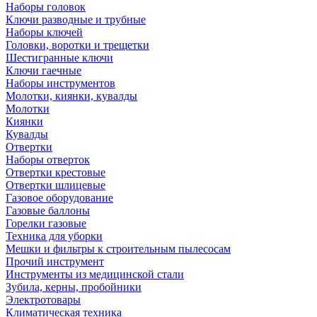
Наборы головок
Ключи разводные и трубные
Наборы ключей
Головки, воротки и трещетки
Шестигранные ключи
Ключи гаечные
Наборы инструментов
Молотки, киянки, кувалды
Молотки
Киянки
Кувалды
Отвертки
Наборы отверток
Отвертки крестовые
Отвертки шлицевые
Газовое оборудование
Газовые баллоны
Горелки газовые
Техника для уборки
Мешки и фильтры к строительным пылесосам
Прочий инструмент
Инструменты из медицинской стали
Зубила, керны, пробойники
Электротовары
Климатическая техника