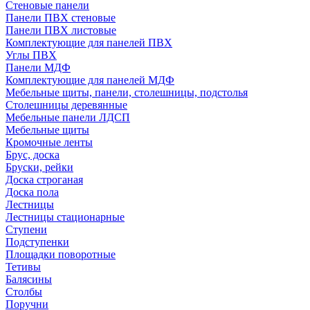
Стеновые панели
Панели ПВХ стеновые
Панели ПВХ листовые
Комплектующие для панелей ПВХ
Углы ПВХ
Панели МДФ
Комплектующие для панелей МДФ
Мебельные щиты, панели, столешницы, подстолья
Столешницы деревянные
Мебельные панели ЛДСП
Мебельные щиты
Кромочные ленты
Брус, доска
Бруски, рейки
Доска строганая
Доска пола
Лестницы
Лестницы стационарные
Ступени
Подступенки
Площадки поворотные
Тетивы
Балясины
Столбы
Поручни