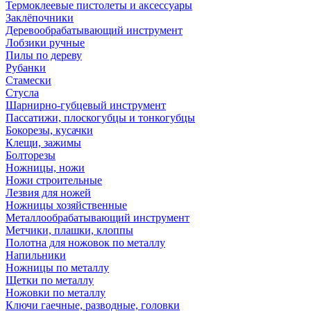
Термоклеевые пистолеты и аксессуары
Заклёпочники
Деревообрабатывающий инструмент
Лобзики ручные
Пилы по дереву
Рубанки
Стамески
Стусла
Шарнирно-губцевый инструмент
Пассатижи, плоскогубцы и тонкогубцы
Бокорезы, кусачки
Клещи, зажимы
Болторезы
Ножницы, ножи
Ножи строительные
Лезвия для ножей
Ножницы хозяйственные
Металлообрабатывающий инструмент
Метчики, плашки, клоппы
Полотна для ножовок по металлу
Напильники
Ножницы по металлу
Щетки по металлу
Ножовки по металлу
Ключи гаечные, разводные, головки