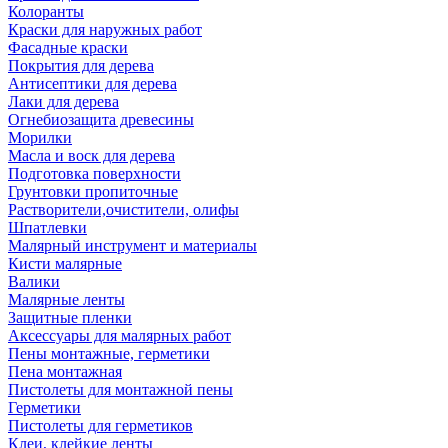
Колоранты
Краски для наружных работ
Фасадные краски
Покрытия для дерева
Антисептики для дерева
Лаки для дерева
Огнебиозащита древесины
Морилки
Масла и воск для дерева
Подготовка поверхности
Грунтовки пропиточные
Растворители,очистители, олифы
Шпатлевки
Малярный инструмент и материалы
Кисти малярные
Валики
Малярные ленты
Защитные пленки
Аксессуары для малярных работ
Пены монтажные, герметики
Пена монтажная
Пистолеты для монтажной пены
Герметики
Пистолеты для герметиков
Клеи, клейкие ленты