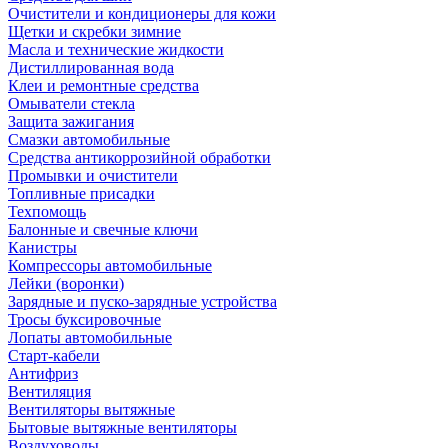
Очистители и кондиционеры для кожи
Щетки и скребки зимние
Масла и технические жидкости
Дистиллированная вода
Клеи и ремонтные средства
Омыватели стекла
Защита зажигания
Смазки автомобильные
Средства антикоррозийной обработки
Промывки и очистители
Топливные присадки
Техпомощь
Балонные и свечные ключи
Канистры
Компрессоры автомобильные
Лейки (воронки)
Зарядные и пуско-зарядные устройства
Тросы буксировочные
Лопаты автомобильные
Старт-кабели
Антифриз
Вентиляция
Вентиляторы вытяжные
Бытовые вытяжные вентиляторы
Воздуховоды