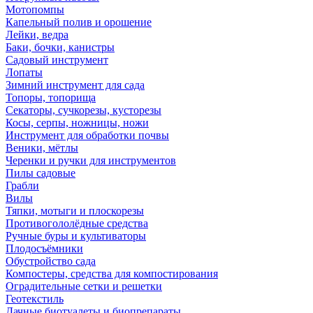
Мотопомпы
Капельный полив и орошение
Лейки, ведра
Баки, бочки, канистры
Садовый инструмент
Лопаты
Зимний инструмент для сада
Топоры, топорища
Секаторы, сучкорезы, кусторезы
Косы, серпы, ножницы, ножи
Инструмент для обработки почвы
Веники, мётлы
Черенки и ручки для инструментов
Пилы садовые
Грабли
Вилы
Тяпки, мотыги и плоскорезы
Противогололёдные средства
Ручные буры и культиваторы
Плодосъёмники
Обустройство сада
Компостеры, средства для компостирования
Оградительные сетки и решетки
Геотекстиль
Дачные биотуалеты и биопрепараты