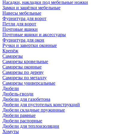
Насадки, накладки под мебельные ножки
Замки и защёлки мебельные
Навесы мебельные
Фурнитура для ворот
Петли для ворот
Почтовые ящики
Почтовые ящики и аксессуары
Фурнитура для окон
Ручки и завертки оконные
Крепёж
Саморезы
Саморезы кровельные
Саморезы оконные
Саморезы по дереву
Саморезы по металлу
Саморезы универсальные
Дюбели
Дюбель-гвозди
Дюбели для газобетона
Дюбели для пустотелых конструкций
Дюбели складные пружинные
Дюбели рамные
Дюбели распорные
Дюбели для теплоизоляции
Хомуты