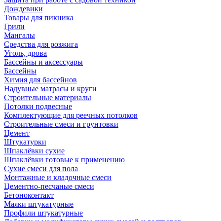
Дождевики
Товары для пикника
Грили
Мангалы
Средства для розжига
Уголь, дрова
Бассейны и аксессуары
Бассейны
Химия для бассейнов
Надувные матрасы и круги
Строительные материалы
Потолки подвесные
Комплектующие для реечных потолков
Строительные смеси и грунтовки
Цемент
Штукатурки
Шпаклёвки сухие
Шпаклёвки готовые к применению
Сухие смеси для пола
Монтажные и кладочные смеси
Цементно-песчаные смеси
Бетоноконтакт
Маяки штукатурные
Профили штукатурные