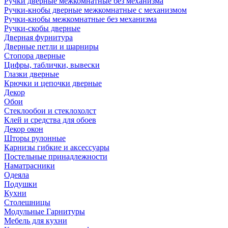
Ручки дверные межкомнатные без механизма
Ручки-кнобы дверные межкомнатные с механизмом
Ручки-кнобы межкомнатные без механизма
Ручки-скобы дверные
Дверная фурнитура
Дверные петли и шарниры
Стопора дверные
Цифры, таблички, вывески
Глазки дверные
Крючки и цепочки дверные
Декор
Обои
Стеклообои и стеклохолст
Клей и средства для обоев
Декор окон
Шторы рулонные
Карнизы гибкие и аксессуары
Постельные принадлежности
Наматрасники
Одеяла
Подушки
Кухни
Столешницы
Модульные Гарнитуры
Мебель для кухни