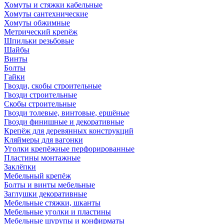
Хомуты и стяжки кабельные
Хомуты сантехнические
Хомуты обжимные
Метрический крепёж
Шпильки резьбовые
Шайбы
Винты
Болты
Гайки
Гвозди, скобы строительные
Гвозди строительные
Скобы строительные
Гвозди толевые, винтовые, ершёные
Гвозди финишные и декоративные
Крепёж для деревянных конструкций
Кляймеры для вагонки
Уголки крепёжные перфорированные
Пластины монтажные
Заклёпки
Мебельный крепёж
Болты и винты мебельные
Заглушки декоративные
Мебельные стяжки, шканты
Мебельные уголки и пластины
Мебельные шурупы и конфирматы