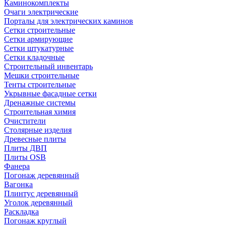
Каминокомплекты
Очаги электрические
Порталы для электрических каминов
Сетки строительные
Сетки армирующие
Сетки штукатурные
Сетки кладочные
Строительный инвентарь
Мешки строительные
Тенты строительные
Укрывные фасадные сетки
Дренажные системы
Строительная химия
Очистители
Столярные изделия
Древесные плиты
Плиты ДВП
Плиты OSB
Фанера
Погонаж деревянный
Вагонка
Плинтус деревянный
Уголок деревянный
Раскладка
Погонаж круглый