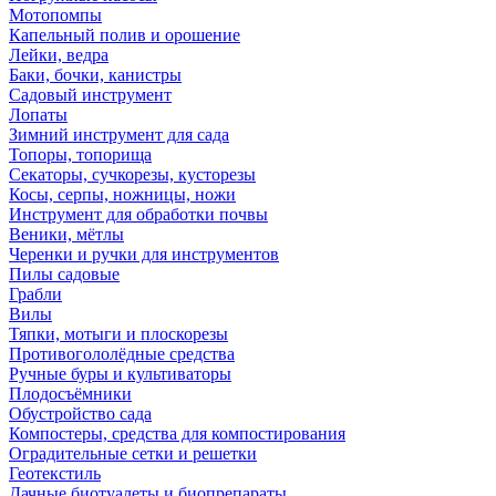
Мотопомпы
Капельный полив и орошение
Лейки, ведра
Баки, бочки, канистры
Садовый инструмент
Лопаты
Зимний инструмент для сада
Топоры, топорища
Секаторы, сучкорезы, кусторезы
Косы, серпы, ножницы, ножи
Инструмент для обработки почвы
Веники, мётлы
Черенки и ручки для инструментов
Пилы садовые
Грабли
Вилы
Тяпки, мотыги и плоскорезы
Противогололёдные средства
Ручные буры и культиваторы
Плодосъёмники
Обустройство сада
Компостеры, средства для компостирования
Оградительные сетки и решетки
Геотекстиль
Дачные биотуалеты и биопрепараты