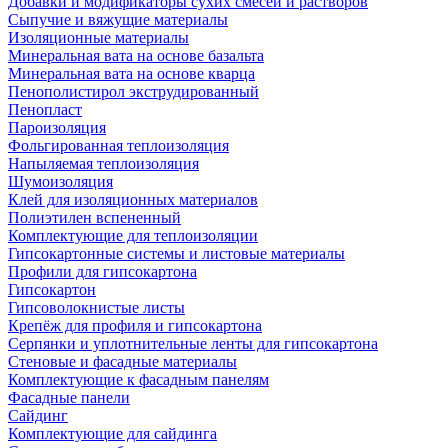
Добавки и модификаторы сухих смесей и растворов
Сыпучие и вяжущие материалы
Изоляционные материалы
Минеральная вата на основе базальта
Минеральная вата на основе кварца
Пенополистирол экструдированный
Пенопласт
Пароизоляция
Фольгированная теплоизоляция
Напыляемая теплоизоляция
Шумоизоляция
Клей для изоляционных материалов
Полиэтилен вспененный
Комплектующие для теплоизоляции
Гипсокартонные системы и листовые материалы
Профили для гипсокартона
Гипсокартон
Гипсоволокнистые листы
Крепёж для профиля и гипсокартона
Серпянки и уплотнительные ленты для гипсокартона
Стеновые и фасадные материалы
Комплектующие к фасадным панелям
Фасадные панели
Сайдинг
Комплектующие для сайдинга