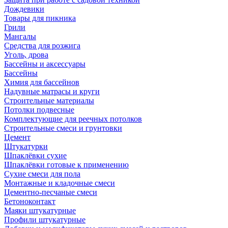
Дождевики
Товары для пикника
Грили
Мангалы
Средства для розжига
Уголь, дрова
Бассейны и аксессуары
Бассейны
Химия для бассейнов
Надувные матрасы и круги
Строительные материалы
Потолки подвесные
Комплектующие для реечных потолков
Строительные смеси и грунтовки
Цемент
Штукатурки
Шпаклёвки сухие
Шпаклёвки готовые к применению
Сухие смеси для пола
Монтажные и кладочные смеси
Цементно-песчаные смеси
Бетоноконтакт
Маяки штукатурные
Профили штукатурные