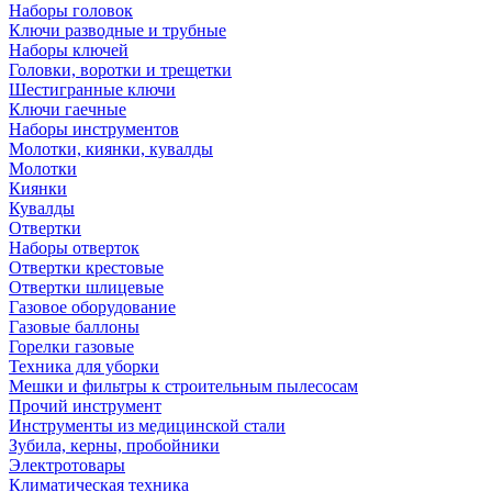
Наборы головок
Ключи разводные и трубные
Наборы ключей
Головки, воротки и трещетки
Шестигранные ключи
Ключи гаечные
Наборы инструментов
Молотки, киянки, кувалды
Молотки
Киянки
Кувалды
Отвертки
Наборы отверток
Отвертки крестовые
Отвертки шлицевые
Газовое оборудование
Газовые баллоны
Горелки газовые
Техника для уборки
Мешки и фильтры к строительным пылесосам
Прочий инструмент
Инструменты из медицинской стали
Зубила, керны, пробойники
Электротовары
Климатическая техника