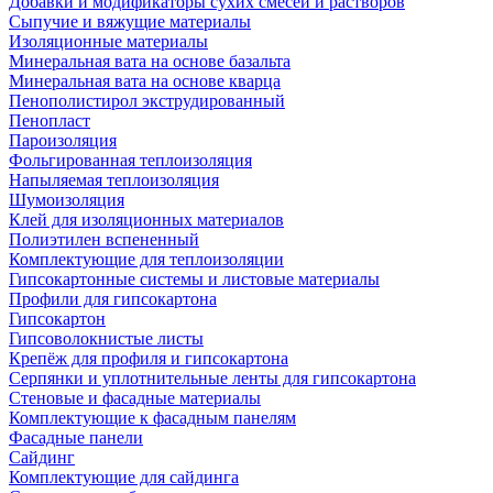
Добавки и модификаторы сухих смесей и растворов
Сыпучие и вяжущие материалы
Изоляционные материалы
Минеральная вата на основе базальта
Минеральная вата на основе кварца
Пенополистирол экструдированный
Пенопласт
Пароизоляция
Фольгированная теплоизоляция
Напыляемая теплоизоляция
Шумоизоляция
Клей для изоляционных материалов
Полиэтилен вспененный
Комплектующие для теплоизоляции
Гипсокартонные системы и листовые материалы
Профили для гипсокартона
Гипсокартон
Гипсоволокнистые листы
Крепёж для профиля и гипсокартона
Серпянки и уплотнительные ленты для гипсокартона
Стеновые и фасадные материалы
Комплектующие к фасадным панелям
Фасадные панели
Сайдинг
Комплектующие для сайдинга