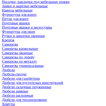
Насадки, накладки под мебельные ножки
Замки и защёлки мебельные
Навесы мебельные
Фурнитура для ворот
Петли для ворот
Почтовые ящики
Почтовые ящики и аксессуары
Фурнитура для окон
Ручки и завертки оконные
Крепёж
Саморезы
Саморезы кровельные
Саморезы оконные
Саморезы по дереву
Саморезы по металлу
Саморезы универсальные
Дюбели
Дюбель-гвозди
Дюбели для газобетона
Дюбели для пустотелых конструкций
Дюбели складные пружинные
Дюбели рамные
Дюбели распорные
Дюбели для теплоизоляции
Хомуты