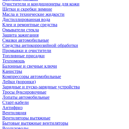
Очистители и кондиционеры для кожи
Щетки и скребки зимние
Масла и технические жидкости
Дистиллированная вода
Клеи и ремонтные средства
Омыватели стекла
Защита зажигания
Смазки автомобильные
Средства антикоррозийной обработки
Промывки и очистители
Топливные присадки
Техпомощь
Балонные и свечные ключи
Канистры
Компрессоры автомобильные
Лейки (воронки)
Зарядные и пуско-зарядные устройства
Тросы буксировочные
Лопаты автомобильные
Старт-кабели
Антифриз
Вентиляция
Вентиляторы вытяжные
Бытовые вытяжные вентиляторы
Воздуховоды