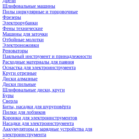
Дрели
Шлифовальные машины
Пилы циркулярные и торцовочные
Фрезеры
Электрорубанки
Фены технические
Машины для заточки
Отбойные молотки
Электроножовки
Реноваторы
Паяльный инструмент и принадлежности
Расходные материалы для паяния
Оснастка для электроинструмента
Круги отрезные
Диски алмазные
Диски пильные
Шлифовальные диски, круги
Буры
Сверла
Биты, насадки для шуруповёрта
Пилки для лобзиков
Коронки для электроинструментов
Насадки для электроинструмента
Аккумуляторы и зарядные устройства для
электроинструмента