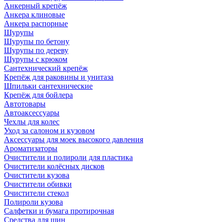
Анкерный крепёж
Анкера клиновые
Анкера распорные
Шурупы
Шурупы по бетону
Шурупы по дереву
Шурупы с крюком
Сантехнический крепёж
Крепёж для раковины и унитаза
Шпильки сантехнические
Крепёж для бойлера
Автотовары
Автоаксессуары
Чехлы для колес
Уход за салоном и кузовом
Аксессуары для моек высокого давления
Ароматизаторы
Очистители и полироли для пластика
Очистители колёсных дисков
Очистители кузова
Очистители обивки
Очистители стекол
Полироли кузова
Салфетки и бумага протирочная
Средства для шин