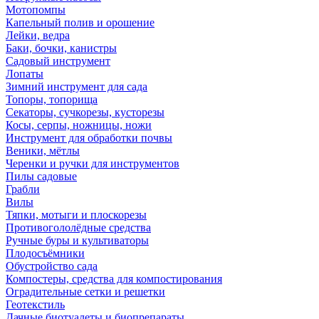
Мотопомпы
Капельный полив и орошение
Лейки, ведра
Баки, бочки, канистры
Садовый инструмент
Лопаты
Зимний инструмент для сада
Топоры, топорища
Секаторы, сучкорезы, кусторезы
Косы, серпы, ножницы, ножи
Инструмент для обработки почвы
Веники, мётлы
Черенки и ручки для инструментов
Пилы садовые
Грабли
Вилы
Тяпки, мотыги и плоскорезы
Противогололёдные средства
Ручные буры и культиваторы
Плодосъёмники
Обустройство сада
Компостеры, средства для компостирования
Оградительные сетки и решетки
Геотекстиль
Дачные биотуалеты и биопрепараты