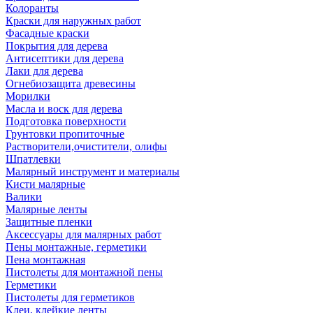
Колоранты
Краски для наружных работ
Фасадные краски
Покрытия для дерева
Антисептики для дерева
Лаки для дерева
Огнебиозащита древесины
Морилки
Масла и воск для дерева
Подготовка поверхности
Грунтовки пропиточные
Растворители,очистители, олифы
Шпатлевки
Малярный инструмент и материалы
Кисти малярные
Валики
Малярные ленты
Защитные пленки
Аксессуары для малярных работ
Пены монтажные, герметики
Пена монтажная
Пистолеты для монтажной пены
Герметики
Пистолеты для герметиков
Клеи, клейкие ленты