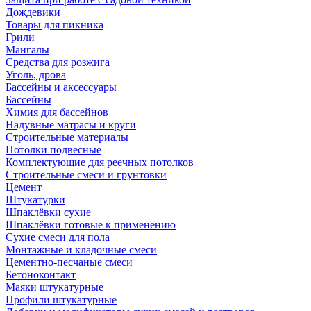
Дождевики
Товары для пикника
Грили
Мангалы
Средства для розжига
Уголь, дрова
Бассейны и аксессуары
Бассейны
Химия для бассейнов
Надувные матрасы и круги
Строительные материалы
Потолки подвесные
Комплектующие для реечных потолков
Строительные смеси и грунтовки
Цемент
Штукатурки
Шпаклёвки сухие
Шпаклёвки готовые к применению
Сухие смеси для пола
Монтажные и кладочные смеси
Цементно-песчаные смеси
Бетоноконтакт
Маяки штукатурные
Профили штукатурные