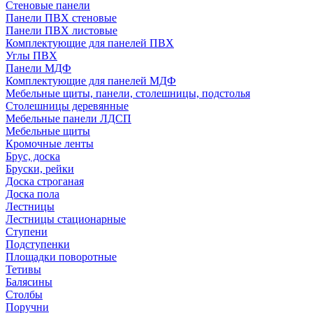
Стеновые панели
Панели ПВХ стеновые
Панели ПВХ листовые
Комплектующие для панелей ПВХ
Углы ПВХ
Панели МДФ
Комплектующие для панелей МДФ
Мебельные щиты, панели, столешницы, подстолья
Столешницы деревянные
Мебельные панели ЛДСП
Мебельные щиты
Кромочные ленты
Брус, доска
Бруски, рейки
Доска строганая
Доска пола
Лестницы
Лестницы стационарные
Ступени
Подступенки
Площадки поворотные
Тетивы
Балясины
Столбы
Поручни