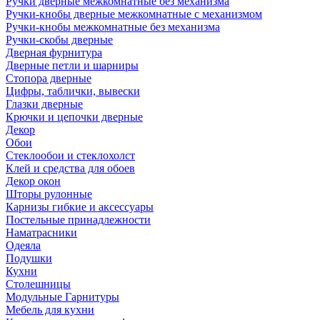
Ручки дверные межкомнатные без механизма
Ручки-кнобы дверные межкомнатные с механизмом
Ручки-кнобы межкомнатные без механизма
Ручки-скобы дверные
Дверная фурнитура
Дверные петли и шарниры
Стопора дверные
Цифры, таблички, вывески
Глазки дверные
Крючки и цепочки дверные
Декор
Обои
Стеклообои и стеклохолст
Клей и средства для обоев
Декор окон
Шторы рулонные
Карнизы гибкие и аксессуары
Постельные принадлежности
Наматрасники
Одеяла
Подушки
Кухни
Столешницы
Модульные Гарнитуры
Мебель для кухни