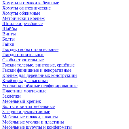
Хомуты и стяжки кабельные
Хомуты сантехнические
Хомуты обжимные
Метрический крепёж
Шпильки резьбовые
Шайбы
Винты
Болты
Гайки
Гвозди, скобы строительные
Гвозди строительные
Скобы строительные
Гвозди толевые, винтовые, ершёные
Гвозди финишные и декоративные
Крепёж для деревянных конструкций
Кляймеры для вагонки
Уголки крепёжные перфорированные
Пластины монтажные
Заклёпки
Мебельный крепёж
Болты и винты мебельные
Заглушки декоративные
Мебельные стяжки, шканты
Мебельные уголки и пластины
Мебельные шурупы и конфирматы