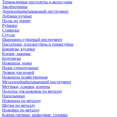
Термоклеевые пистолеты и аксессуары
Заклёпочники
Деревообрабатывающий инструмент
Лобзики ручные
Пилы по дереву
Рубанки
Стамески
Стусла
Шарнирно-губцевый инструмент
Пассатижи, плоскогубцы и тонкогубцы
Бокорезы, кусачки
Клещи, зажимы
Болторезы
Ножницы, ножи
Ножи строительные
Лезвия для ножей
Ножницы хозяйственные
Металлообрабатывающий инструмент
Метчики, плашки, клоппы
Полотна для ножовок по металлу
Напильники
Ножницы по металлу
Щетки по металлу
Ножовки по металлу
Ключи гаечные, разводные, головки