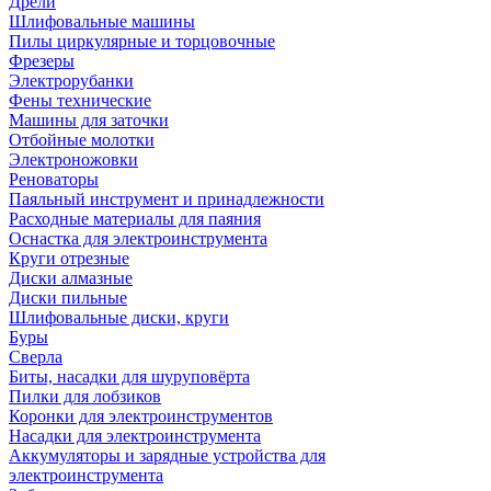
Дрели
Шлифовальные машины
Пилы циркулярные и торцовочные
Фрезеры
Электрорубанки
Фены технические
Машины для заточки
Отбойные молотки
Электроножовки
Реноваторы
Паяльный инструмент и принадлежности
Расходные материалы для паяния
Оснастка для электроинструмента
Круги отрезные
Диски алмазные
Диски пильные
Шлифовальные диски, круги
Буры
Сверла
Биты, насадки для шуруповёрта
Пилки для лобзиков
Коронки для электроинструментов
Насадки для электроинструмента
Аккумуляторы и зарядные устройства для
электроинструмента