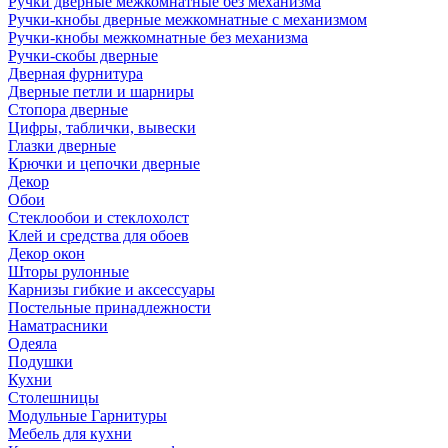
Ручки дверные межкомнатные без механизма
Ручки-кнобы дверные межкомнатные с механизмом
Ручки-кнобы межкомнатные без механизма
Ручки-скобы дверные
Дверная фурнитура
Дверные петли и шарниры
Стопора дверные
Цифры, таблички, вывески
Глазки дверные
Крючки и цепочки дверные
Декор
Обои
Стеклообои и стеклохолст
Клей и средства для обоев
Декор окон
Шторы рулонные
Карнизы гибкие и аксессуары
Постельные принадлежности
Наматрасники
Одеяла
Подушки
Кухни
Столешницы
Модульные Гарнитуры
Мебель для кухни