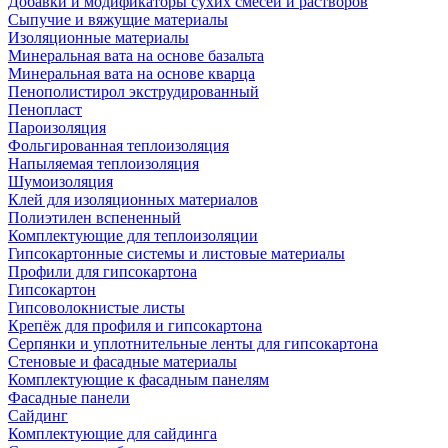
Добавки и модификаторы сухих смесей и растворов
Сыпучие и вяжущие материалы
Изоляционные материалы
Минеральная вата на основе базальта
Минеральная вата на основе кварца
Пенополистирол экструдированный
Пенопласт
Пароизоляция
Фольгированная теплоизоляция
Напыляемая теплоизоляция
Шумоизоляция
Клей для изоляционных материалов
Полиэтилен вспененный
Комплектующие для теплоизоляции
Гипсокартонные системы и листовые материалы
Профили для гипсокартона
Гипсокартон
Гипсоволокнистые листы
Крепёж для профиля и гипсокартона
Серпянки и уплотнительные ленты для гипсокартона
Стеновые и фасадные материалы
Комплектующие к фасадным панелям
Фасадные панели
Сайдинг
Комплектующие для сайдинга