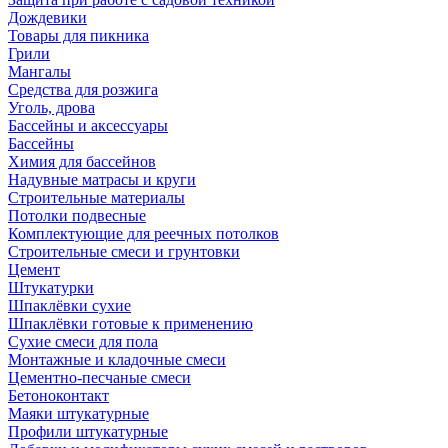
Дождевики
Товары для пикника
Грили
Мангалы
Средства для розжига
Уголь, дрова
Бассейны и аксессуары
Бассейны
Химия для бассейнов
Надувные матрасы и круги
Строительные материалы
Потолки подвесные
Комплектующие для реечных потолков
Строительные смеси и грунтовки
Цемент
Штукатурки
Шпаклёвки сухие
Шпаклёвки готовые к применению
Сухие смеси для пола
Монтажные и кладочные смеси
Цементно-песчаные смеси
Бетоноконтакт
Маяки штукатурные
Профили штукатурные