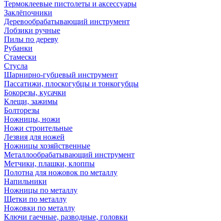
Термоклеевые пистолеты и аксессуары
Заклёпочники
Деревообрабатывающий инструмент
Лобзики ручные
Пилы по дереву
Рубанки
Стамески
Стусла
Шарнирно-губцевый инструмент
Пассатижи, плоскогубцы и тонкогубцы
Бокорезы, кусачки
Клещи, зажимы
Болторезы
Ножницы, ножи
Ножи строительные
Лезвия для ножей
Ножницы хозяйственные
Металлообрабатывающий инструмент
Метчики, плашки, клоппы
Полотна для ножовок по металлу
Напильники
Ножницы по металлу
Щетки по металлу
Ножовки по металлу
Ключи гаечные, разводные, головки