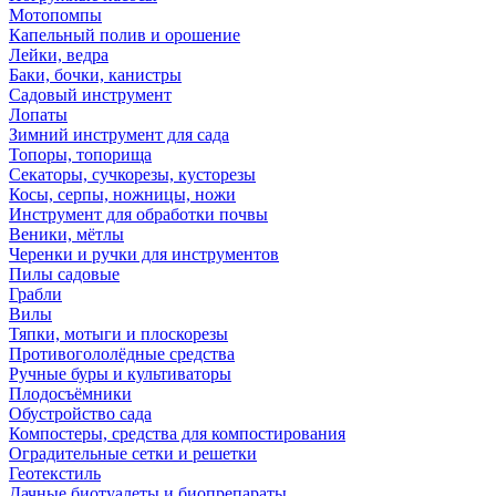
Мотопомпы
Капельный полив и орошение
Лейки, ведра
Баки, бочки, канистры
Садовый инструмент
Лопаты
Зимний инструмент для сада
Топоры, топорища
Секаторы, сучкорезы, кусторезы
Косы, серпы, ножницы, ножи
Инструмент для обработки почвы
Веники, мётлы
Черенки и ручки для инструментов
Пилы садовые
Грабли
Вилы
Тяпки, мотыги и плоскорезы
Противогололёдные средства
Ручные буры и культиваторы
Плодосъёмники
Обустройство сада
Компостеры, средства для компостирования
Оградительные сетки и решетки
Геотекстиль
Дачные биотуалеты и биопрепараты