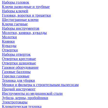
Наборы головок
Ключи разводные и трубные
Наборы ключей
Головки, воротки и трещетки
Шестигранные ключи
Ключи гаечные
Наборы инструментов
Молотки, киянки, кувалды
Молотки
Киянки
Кувалды
Отвертки
Наборы отверток
Отвертки крестовые
Отвертки шлицевые
Газовое оборудование
Газовые баллоны
Горелки газовые
Техника для уборки
Мешки и фильтры к строительным пылесосам
Прочий инструмент
Инструменты из медицинской стали
Зубила, керны, пробойники
Электротовары
Климатическая техника