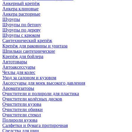
Анкерный крепёж
Анкера клиновые
Анкера распорные
Шурупы
Шурупы по бетону
Шурупы по дереву
Шурупы с крюком
Сантехнический крепёж
Крепёж для раковины и унитаза
Шпильки сантехнические
Крепёж для бойлера
Автотовары
Автоаксессуары
Чехлы для колес
Уход за салоном и кузовом
Аксессуары для моек высокого давления
Ароматизаторы
Очистители и полироли для пластика
Очистители колёсных дисков
Очистители кузова
Очистители обивки
Очистители стекол
Полироли кузова
Салфетки и бумага протирочная
Средства для шин