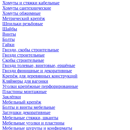
Хомуты и стяжки кабельные
Хомуты сантехнические
Хомуты обжимные
Метрический крепёж
Шпильки резьбовые
Шайбы
Винты
Болты
Гайки
Гвозди, скобы строительные
Гвозди строительные
Скобы строительные
Гвозди толевые, винтовые, ершёные
Гвозди финишные и декоративные
Крепёж для деревянных конструкций
Кляймеры для вагонки
Уголки крепёжные перфорированные
Пластины монтажные
Заклёпки
Мебельный крепёж
Болты и винты мебельные
Заглушки декоративные
Мебельные стяжки, шканты
Мебельные уголки и пластины
Мебельные шурупы и конфирматы