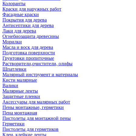
Колоранты
Краски для наружных работ
Фасадные краски
Покрытия для дерева
Антисептики для дерева
Лаки для дерева
Огнебиозащита древесины
Морилки
Масла и воск для дерева
Подготовка поверхности
Грунтовки пропиточные
Растворители,очистители, олифы
Шпатлевки
Малярный инструмент и материалы
Кисти малярные
Валики
Малярные ленты
Защитные пленки
Аксессуары для малярных работ
Пены монтажные, герметики
Пена монтажная
Пистолеты для монтажной пены
Герметики
Пистолеты для герметиков
Клеи, клейкие ленты