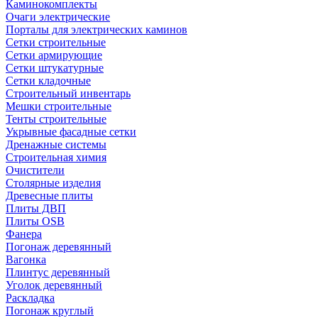
Каминокомплекты
Очаги электрические
Порталы для электрических каминов
Сетки строительные
Сетки армирующие
Сетки штукатурные
Сетки кладочные
Строительный инвентарь
Мешки строительные
Тенты строительные
Укрывные фасадные сетки
Дренажные системы
Строительная химия
Очистители
Столярные изделия
Древесные плиты
Плиты ДВП
Плиты OSB
Фанера
Погонаж деревянный
Вагонка
Плинтус деревянный
Уголок деревянный
Раскладка
Погонаж круглый