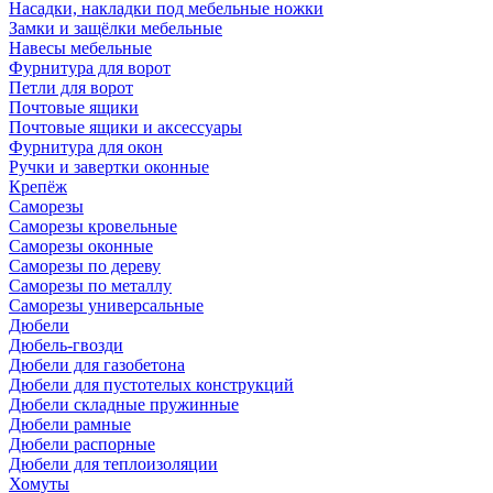
Насадки, накладки под мебельные ножки
Замки и защёлки мебельные
Навесы мебельные
Фурнитура для ворот
Петли для ворот
Почтовые ящики
Почтовые ящики и аксессуары
Фурнитура для окон
Ручки и завертки оконные
Крепёж
Саморезы
Саморезы кровельные
Саморезы оконные
Саморезы по дереву
Саморезы по металлу
Саморезы универсальные
Дюбели
Дюбель-гвозди
Дюбели для газобетона
Дюбели для пустотелых конструкций
Дюбели складные пружинные
Дюбели рамные
Дюбели распорные
Дюбели для теплоизоляции
Хомуты