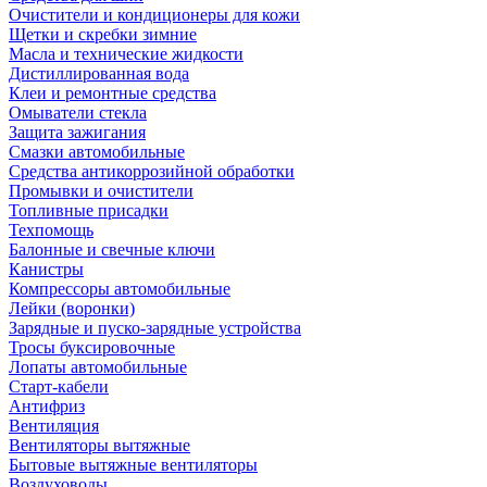
Очистители и кондиционеры для кожи
Щетки и скребки зимние
Масла и технические жидкости
Дистиллированная вода
Клеи и ремонтные средства
Омыватели стекла
Защита зажигания
Смазки автомобильные
Средства антикоррозийной обработки
Промывки и очистители
Топливные присадки
Техпомощь
Балонные и свечные ключи
Канистры
Компрессоры автомобильные
Лейки (воронки)
Зарядные и пуско-зарядные устройства
Тросы буксировочные
Лопаты автомобильные
Старт-кабели
Антифриз
Вентиляция
Вентиляторы вытяжные
Бытовые вытяжные вентиляторы
Воздуховоды