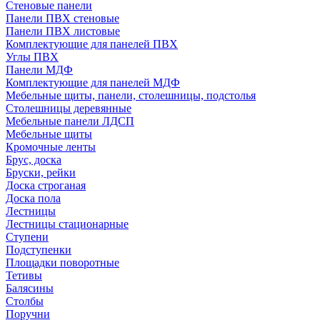
Стеновые панели
Панели ПВХ стеновые
Панели ПВХ листовые
Комплектующие для панелей ПВХ
Углы ПВХ
Панели МДФ
Комплектующие для панелей МДФ
Мебельные щиты, панели, столешницы, подстолья
Столешницы деревянные
Мебельные панели ЛДСП
Мебельные щиты
Кромочные ленты
Брус, доска
Бруски, рейки
Доска строганая
Доска пола
Лестницы
Лестницы стационарные
Ступени
Подступенки
Площадки поворотные
Тетивы
Балясины
Столбы
Поручни