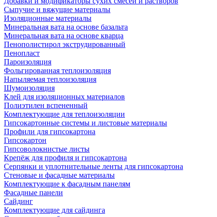
Добавки и модификаторы сухих смесей и растворов
Сыпучие и вяжущие материалы
Изоляционные материалы
Минеральная вата на основе базальта
Минеральная вата на основе кварца
Пенополистирол экструдированный
Пенопласт
Пароизоляция
Фольгированная теплоизоляция
Напыляемая теплоизоляция
Шумоизоляция
Клей для изоляционных материалов
Полиэтилен вспененный
Комплектующие для теплоизоляции
Гипсокартонные системы и листовые материалы
Профили для гипсокартона
Гипсокартон
Гипсоволокнистые листы
Крепёж для профиля и гипсокартона
Серпянки и уплотнительные ленты для гипсокартона
Стеновые и фасадные материалы
Комплектующие к фасадным панелям
Фасадные панели
Сайдинг
Комплектующие для сайдинга