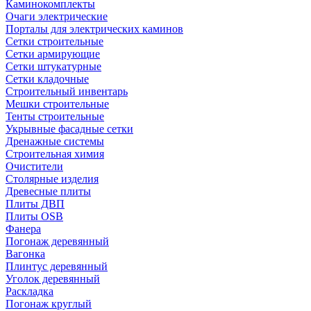
Каминокомплекты
Очаги электрические
Порталы для электрических каминов
Сетки строительные
Сетки армирующие
Сетки штукатурные
Сетки кладочные
Строительный инвентарь
Мешки строительные
Тенты строительные
Укрывные фасадные сетки
Дренажные системы
Строительная химия
Очистители
Столярные изделия
Древесные плиты
Плиты ДВП
Плиты OSB
Фанера
Погонаж деревянный
Вагонка
Плинтус деревянный
Уголок деревянный
Раскладка
Погонаж круглый