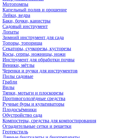
Мотопомпы
Капельный полив и орошение
Лейки, ведра
Баки, бочки, канистры
Садовый инструмент
Лопаты
Зимний инструмент для сада
Топоры, топорища
Секаторы, сучкорезы, кусторезы
Косы, серпы, ножницы, ножи
Инструмент для обработки почвы
Веники, мётлы
Черенки и ручки для инструментов
Пилы садовые
Грабли
Вилы
Тяпки, мотыги и плоскорезы
Противогололёдные средства
Ручные буры и культиваторы
Плодосъёмники
Обустройство сада
Компостеры, средства для компостирования
Оградительные сетки и решетки
Геотекстиль
Дачные биотуалеты и биопрепараты