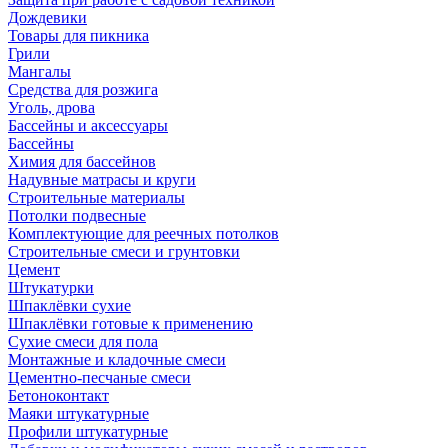
Дождевики
Товары для пикника
Грили
Мангалы
Средства для розжига
Уголь, дрова
Бассейны и аксессуары
Бассейны
Химия для бассейнов
Надувные матрасы и круги
Строительные материалы
Потолки подвесные
Комплектующие для реечных потолков
Строительные смеси и грунтовки
Цемент
Штукатурки
Шпаклёвки сухие
Шпаклёвки готовые к применению
Сухие смеси для пола
Монтажные и кладочные смеси
Цементно-песчаные смеси
Бетоноконтакт
Маяки штукатурные
Профили штукатурные