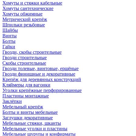
Хомуты и стяжки кабельные
Хомуты сантехнические
Хомуты обжимные
Метрический крепёж
Шпильки резьбовые
Шайбы
Винты
Болты
Гайки
Гвозди, скобы строительные
Гвозди строительные
Скобы строительные
Гвозди толевые, винтовые, ершёные
Гвозди финишные и декоративные
Крепёж для деревянных конструкций
Кляймеры для вагонки
Уголки крепёжные перфорированные
Пластины монтажные
Заклёпки
Мебельный крепёж
Болты и винты мебельные
Заглушки декоративные
Мебельные стяжки, шканты
Мебельные уголки и пластины
Мебельные шурупы и конфирматы