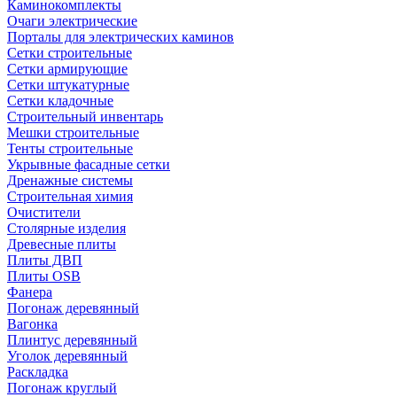
Каминокомплекты
Очаги электрические
Порталы для электрических каминов
Сетки строительные
Сетки армирующие
Сетки штукатурные
Сетки кладочные
Строительный инвентарь
Мешки строительные
Тенты строительные
Укрывные фасадные сетки
Дренажные системы
Строительная химия
Очистители
Столярные изделия
Древесные плиты
Плиты ДВП
Плиты OSB
Фанера
Погонаж деревянный
Вагонка
Плинтус деревянный
Уголок деревянный
Раскладка
Погонаж круглый