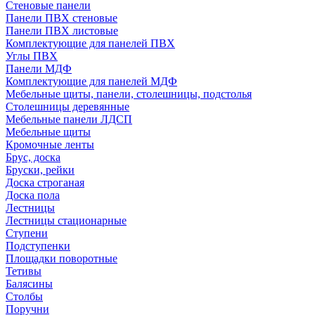
Стеновые панели
Панели ПВХ стеновые
Панели ПВХ листовые
Комплектующие для панелей ПВХ
Углы ПВХ
Панели МДФ
Комплектующие для панелей МДФ
Мебельные щиты, панели, столешницы, подстолья
Столешницы деревянные
Мебельные панели ЛДСП
Мебельные щиты
Кромочные ленты
Брус, доска
Бруски, рейки
Доска строганая
Доска пола
Лестницы
Лестницы стационарные
Ступени
Подступенки
Площадки поворотные
Тетивы
Балясины
Столбы
Поручни