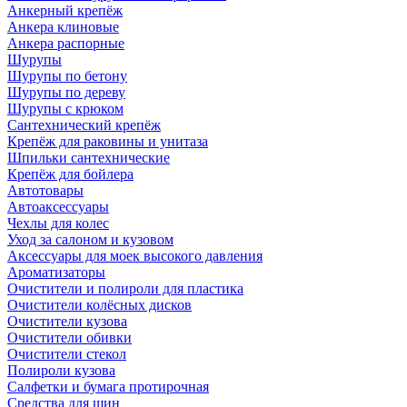
Анкерный крепёж
Анкера клиновые
Анкера распорные
Шурупы
Шурупы по бетону
Шурупы по дереву
Шурупы с крюком
Сантехнический крепёж
Крепёж для раковины и унитаза
Шпильки сантехнические
Крепёж для бойлера
Автотовары
Автоаксессуары
Чехлы для колес
Уход за салоном и кузовом
Аксессуары для моек высокого давления
Ароматизаторы
Очистители и полироли для пластика
Очистители колёсных дисков
Очистители кузова
Очистители обивки
Очистители стекол
Полироли кузова
Салфетки и бумага протирочная
Средства для шин