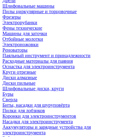
Дрели
Шлифовальные машины
Пилы циркулярные и торцовочные
Фрезеры
Электрорубанки
Фены технические
Машины для заточки
Отбойные молотки
Электроножовки
Реноваторы
Паяльный инструмент и принадлежности
Расходные материалы для паяния
Оснастка для электроинструмента
Круги отрезные
Диски алмазные
Диски пильные
Шлифовальные диски, круги
Буры
Сверла
Биты, насадки для шуруповёрта
Пилки для лобзиков
Коронки для электроинструментов
Насадки для электроинструмента
Аккумуляторы и зарядные устройства для
электроинструмента