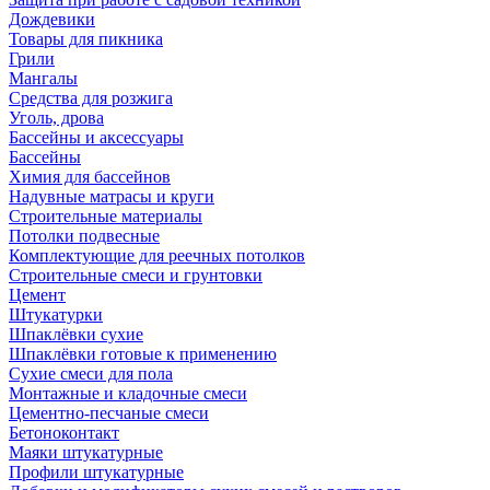
Дождевики
Товары для пикника
Грили
Мангалы
Средства для розжига
Уголь, дрова
Бассейны и аксессуары
Бассейны
Химия для бассейнов
Надувные матрасы и круги
Строительные материалы
Потолки подвесные
Комплектующие для реечных потолков
Строительные смеси и грунтовки
Цемент
Штукатурки
Шпаклёвки сухие
Шпаклёвки готовые к применению
Сухие смеси для пола
Монтажные и кладочные смеси
Цементно-песчаные смеси
Бетоноконтакт
Маяки штукатурные
Профили штукатурные