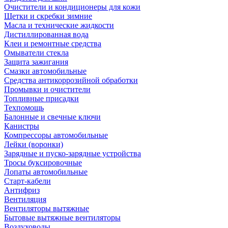
Очистители и кондиционеры для кожи
Щетки и скребки зимние
Масла и технические жидкости
Дистиллированная вода
Клеи и ремонтные средства
Омыватели стекла
Защита зажигания
Смазки автомобильные
Средства антикоррозийной обработки
Промывки и очистители
Топливные присадки
Техпомощь
Балонные и свечные ключи
Канистры
Компрессоры автомобильные
Лейки (воронки)
Зарядные и пуско-зарядные устройства
Тросы буксировочные
Лопаты автомобильные
Старт-кабели
Антифриз
Вентиляция
Вентиляторы вытяжные
Бытовые вытяжные вентиляторы
Воздуховоды