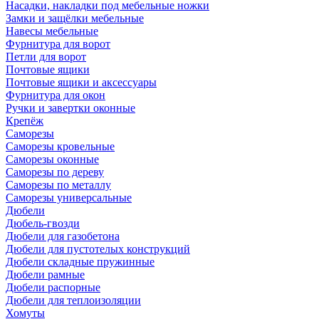
Насадки, накладки под мебельные ножки
Замки и защёлки мебельные
Навесы мебельные
Фурнитура для ворот
Петли для ворот
Почтовые ящики
Почтовые ящики и аксессуары
Фурнитура для окон
Ручки и завертки оконные
Крепёж
Саморезы
Саморезы кровельные
Саморезы оконные
Саморезы по дереву
Саморезы по металлу
Саморезы универсальные
Дюбели
Дюбель-гвозди
Дюбели для газобетона
Дюбели для пустотелых конструкций
Дюбели складные пружинные
Дюбели рамные
Дюбели распорные
Дюбели для теплоизоляции
Хомуты