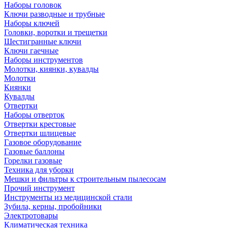
Наборы головок
Ключи разводные и трубные
Наборы ключей
Головки, воротки и трещетки
Шестигранные ключи
Ключи гаечные
Наборы инструментов
Молотки, киянки, кувалды
Молотки
Киянки
Кувалды
Отвертки
Наборы отверток
Отвертки крестовые
Отвертки шлицевые
Газовое оборудование
Газовые баллоны
Горелки газовые
Техника для уборки
Мешки и фильтры к строительным пылесосам
Прочий инструмент
Инструменты из медицинской стали
Зубила, керны, пробойники
Электротовары
Климатическая техника