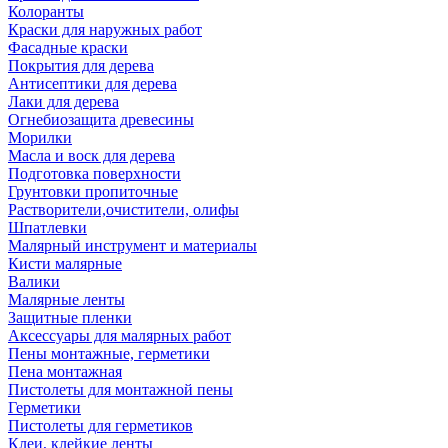
Колоранты
Краски для наружных работ
Фасадные краски
Покрытия для дерева
Антисептики для дерева
Лаки для дерева
Огнебиозащита древесины
Морилки
Масла и воск для дерева
Подготовка поверхности
Грунтовки пропиточные
Растворители,очистители, олифы
Шпатлевки
Малярный инструмент и материалы
Кисти малярные
Валики
Малярные ленты
Защитные пленки
Аксессуары для малярных работ
Пены монтажные, герметики
Пена монтажная
Пистолеты для монтажной пены
Герметики
Пистолеты для герметиков
Клеи, клейкие ленты