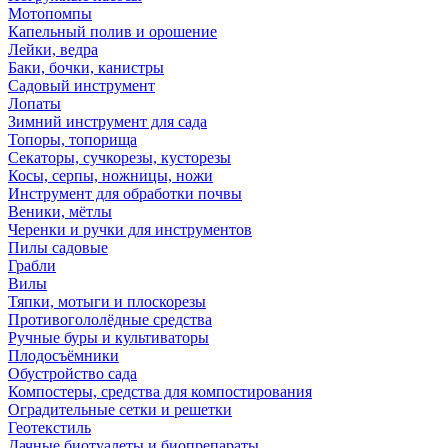
Мотопомпы
Капельный полив и орошение
Лейки, ведра
Баки, бочки, канистры
Садовый инструмент
Лопаты
Зимний инструмент для сада
Топоры, топорища
Секаторы, сучкорезы, кусторезы
Косы, серпы, ножницы, ножи
Инструмент для обработки почвы
Веники, мётлы
Черенки и ручки для инструментов
Пилы садовые
Грабли
Вилы
Тяпки, мотыги и плоскорезы
Противогололёдные средства
Ручные буры и культиваторы
Плодосъёмники
Обустройство сада
Компостеры, средства для компостирования
Оградительные сетки и решетки
Геотекстиль
Дачные биотуалеты и биопрепараты