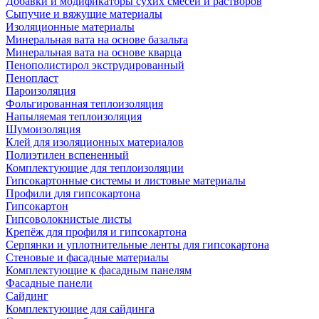
Добавки и модификаторы сухих смесей и растворов
Сыпучие и вяжущие материалы
Изоляционные материалы
Минеральная вата на основе базальта
Минеральная вата на основе кварца
Пенополистирол экструдированный
Пенопласт
Пароизоляция
Фольгированная теплоизоляция
Напыляемая теплоизоляция
Шумоизоляция
Клей для изоляционных материалов
Полиэтилен вспененный
Комплектующие для теплоизоляции
Гипсокартонные системы и листовые материалы
Профили для гипсокартона
Гипсокартон
Гипсоволокнистые листы
Крепёж для профиля и гипсокартона
Серпянки и уплотнительные ленты для гипсокартона
Стеновые и фасадные материалы
Комплектующие к фасадным панелям
Фасадные панели
Сайдинг
Комплектующие для сайдинга