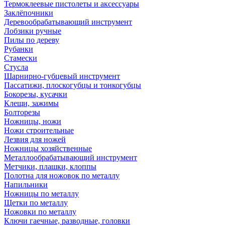
Термоклеевые пистолеты и аксессуары
Заклёпочники
Деревообрабатывающий инструмент
Лобзики ручные
Пилы по дереву
Рубанки
Стамески
Стусла
Шарнирно-губцевый инструмент
Пассатижи, плоскогубцы и тонкогубцы
Бокорезы, кусачки
Клещи, зажимы
Болторезы
Ножницы, ножи
Ножи строительные
Лезвия для ножей
Ножницы хозяйственные
Металлообрабатывающий инструмент
Метчики, плашки, клоппы
Полотна для ножовок по металлу
Напильники
Ножницы по металлу
Щетки по металлу
Ножовки по металлу
Ключи гаечные, разводные, головки