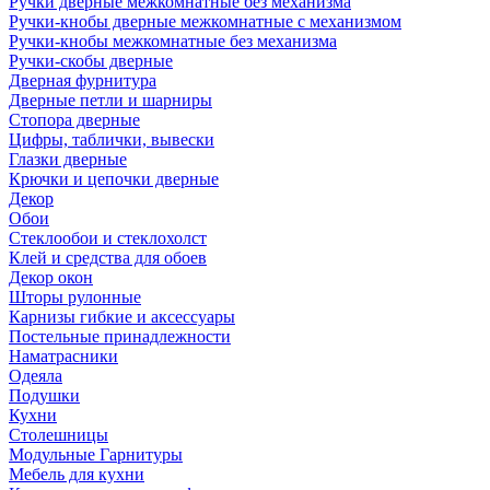
Ручки дверные межкомнатные без механизма
Ручки-кнобы дверные межкомнатные с механизмом
Ручки-кнобы межкомнатные без механизма
Ручки-скобы дверные
Дверная фурнитура
Дверные петли и шарниры
Стопора дверные
Цифры, таблички, вывески
Глазки дверные
Крючки и цепочки дверные
Декор
Обои
Стеклообои и стеклохолст
Клей и средства для обоев
Декор окон
Шторы рулонные
Карнизы гибкие и аксессуары
Постельные принадлежности
Наматрасники
Одеяла
Подушки
Кухни
Столешницы
Модульные Гарнитуры
Мебель для кухни