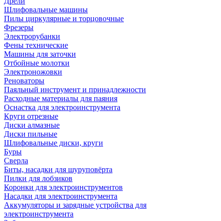
Дрели
Шлифовальные машины
Пилы циркулярные и торцовочные
Фрезеры
Электрорубанки
Фены технические
Машины для заточки
Отбойные молотки
Электроножовки
Реноваторы
Паяльный инструмент и принадлежности
Расходные материалы для паяния
Оснастка для электроинструмента
Круги отрезные
Диски алмазные
Диски пильные
Шлифовальные диски, круги
Буры
Сверла
Биты, насадки для шуруповёрта
Пилки для лобзиков
Коронки для электроинструментов
Насадки для электроинструмента
Аккумуляторы и зарядные устройства для
электроинструмента