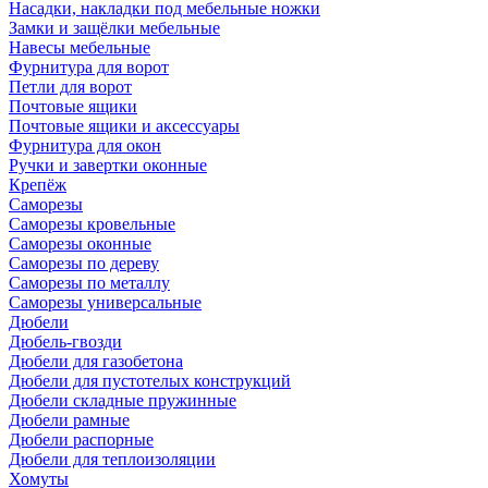
Насадки, накладки под мебельные ножки
Замки и защёлки мебельные
Навесы мебельные
Фурнитура для ворот
Петли для ворот
Почтовые ящики
Почтовые ящики и аксессуары
Фурнитура для окон
Ручки и завертки оконные
Крепёж
Саморезы
Саморезы кровельные
Саморезы оконные
Саморезы по дереву
Саморезы по металлу
Саморезы универсальные
Дюбели
Дюбель-гвозди
Дюбели для газобетона
Дюбели для пустотелых конструкций
Дюбели складные пружинные
Дюбели рамные
Дюбели распорные
Дюбели для теплоизоляции
Хомуты