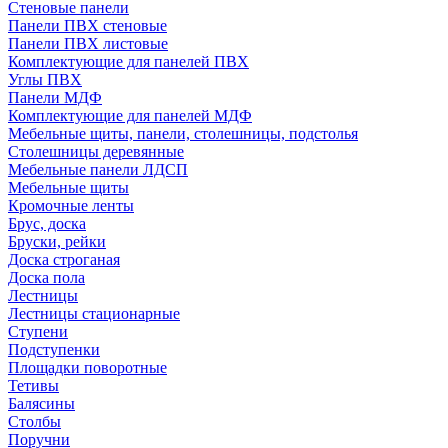
Стеновые панели
Панели ПВХ стеновые
Панели ПВХ листовые
Комплектующие для панелей ПВХ
Углы ПВХ
Панели МДФ
Комплектующие для панелей МДФ
Мебельные щиты, панели, столешницы, подстолья
Столешницы деревянные
Мебельные панели ЛДСП
Мебельные щиты
Кромочные ленты
Брус, доска
Бруски, рейки
Доска строганая
Доска пола
Лестницы
Лестницы стационарные
Ступени
Подступенки
Площадки поворотные
Тетивы
Балясины
Столбы
Поручни