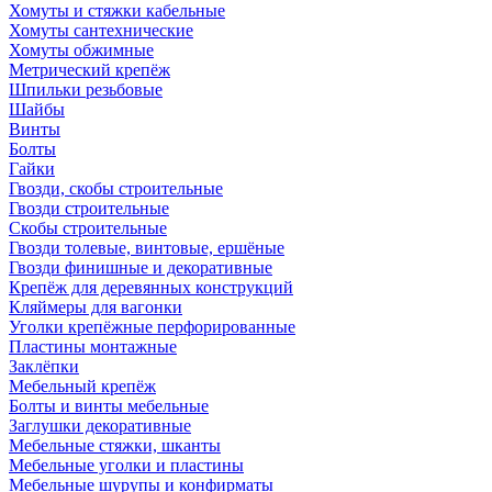
Хомуты и стяжки кабельные
Хомуты сантехнические
Хомуты обжимные
Метрический крепёж
Шпильки резьбовые
Шайбы
Винты
Болты
Гайки
Гвозди, скобы строительные
Гвозди строительные
Скобы строительные
Гвозди толевые, винтовые, ершёные
Гвозди финишные и декоративные
Крепёж для деревянных конструкций
Кляймеры для вагонки
Уголки крепёжные перфорированные
Пластины монтажные
Заклёпки
Мебельный крепёж
Болты и винты мебельные
Заглушки декоративные
Мебельные стяжки, шканты
Мебельные уголки и пластины
Мебельные шурупы и конфирматы