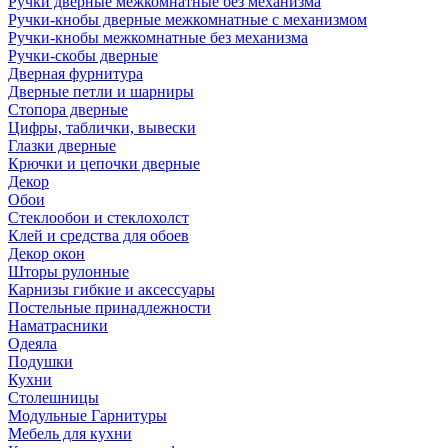
Ручки дверные межкомнатные без механизма
Ручки-кнобы дверные межкомнатные с механизмом
Ручки-кнобы межкомнатные без механизма
Ручки-скобы дверные
Дверная фурнитура
Дверные петли и шарниры
Стопора дверные
Цифры, таблички, вывески
Глазки дверные
Крючки и цепочки дверные
Декор
Обои
Стеклообои и стеклохолст
Клей и средства для обоев
Декор окон
Шторы рулонные
Карнизы гибкие и аксессуары
Постельные принадлежности
Наматрасники
Одеяла
Подушки
Кухни
Столешницы
Модульные Гарнитуры
Мебель для кухни