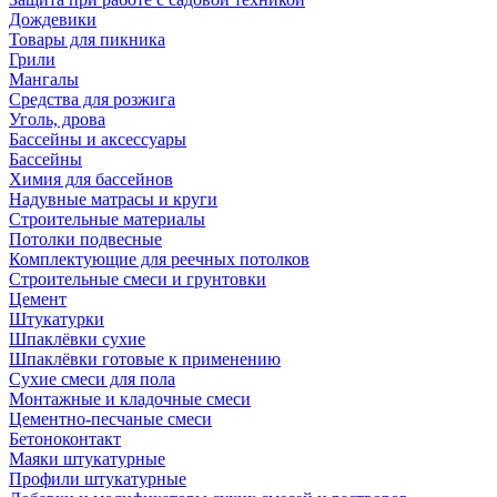
Дождевики
Товары для пикника
Грили
Мангалы
Средства для розжига
Уголь, дрова
Бассейны и аксессуары
Бассейны
Химия для бассейнов
Надувные матрасы и круги
Строительные материалы
Потолки подвесные
Комплектующие для реечных потолков
Строительные смеси и грунтовки
Цемент
Штукатурки
Шпаклёвки сухие
Шпаклёвки готовые к применению
Сухие смеси для пола
Монтажные и кладочные смеси
Цементно-песчаные смеси
Бетоноконтакт
Маяки штукатурные
Профили штукатурные