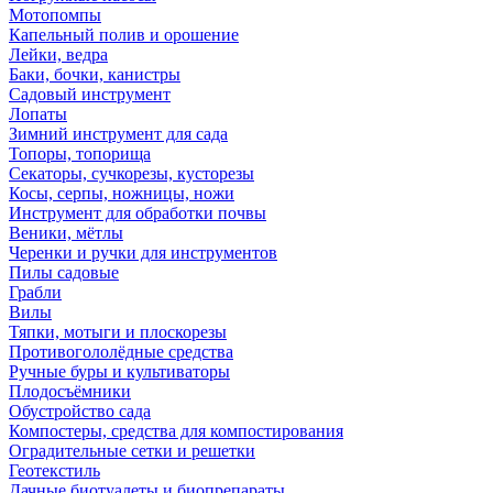
Мотопомпы
Капельный полив и орошение
Лейки, ведра
Баки, бочки, канистры
Садовый инструмент
Лопаты
Зимний инструмент для сада
Топоры, топорища
Секаторы, сучкорезы, кусторезы
Косы, серпы, ножницы, ножи
Инструмент для обработки почвы
Веники, мётлы
Черенки и ручки для инструментов
Пилы садовые
Грабли
Вилы
Тяпки, мотыги и плоскорезы
Противогололёдные средства
Ручные буры и культиваторы
Плодосъёмники
Обустройство сада
Компостеры, средства для компостирования
Оградительные сетки и решетки
Геотекстиль
Дачные биотуалеты и биопрепараты