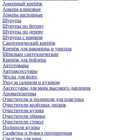
Анкерный крепёж
Анкера клиновые
Анкера распорные
Шурупы
Шурупы по бетону
Шурупы по дереву
Шурупы с крюком
Сантехнический крепёж
Крепёж для раковины и унитаза
Шпильки сантехнические
Крепёж для бойлера
Автотовары
Автоаксессуары
Чехлы для колес
Уход за салоном и кузовом
Аксессуары для моек высокого давления
Ароматизаторы
Очистители и полироли для пластика
Очистители колёсных дисков
Очистители кузова
Очистители обивки
Очистители стекол
Полироли кузова
Салфетки и бумага протирочная
Средства для шин