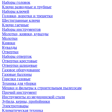
Наборы головок
Ключи разводные и трубные
Наборы ключей
Головки, воротки и трещетки
Шестигранные ключи
Ключи гаечные
Наборы инструментов
Молотки, киянки, кувалды
Молотки
Киянки
Кувалды
Отвертки
Наборы отверток
Отвертки крестовые
Отвертки шлицевые
Газовое оборудование
Газовые баллоны
Горелки газовые
Техника для уборки
Мешки и фильтры к строительным пылесосам
Прочий инструмент
Инструменты из медицинской стали
Зубила, керны, пробойники
Электротовары
Климатическая техника