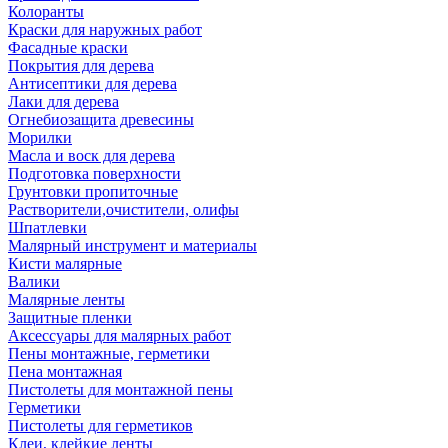
Колоранты
Краски для наружных работ
Фасадные краски
Покрытия для дерева
Антисептики для дерева
Лаки для дерева
Огнебиозащита древесины
Морилки
Масла и воск для дерева
Подготовка поверхности
Грунтовки пропиточные
Растворители,очистители, олифы
Шпатлевки
Малярный инструмент и материалы
Кисти малярные
Валики
Малярные ленты
Защитные пленки
Аксессуары для малярных работ
Пены монтажные, герметики
Пена монтажная
Пистолеты для монтажной пены
Герметики
Пистолеты для герметиков
Клеи, клейкие ленты