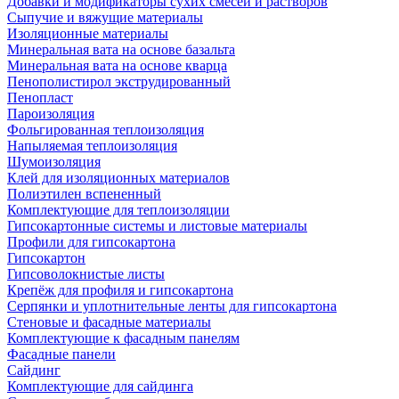
Добавки и модификаторы сухих смесей и растворов
Сыпучие и вяжущие материалы
Изоляционные материалы
Минеральная вата на основе базальта
Минеральная вата на основе кварца
Пенополистирол экструдированный
Пенопласт
Пароизоляция
Фольгированная теплоизоляция
Напыляемая теплоизоляция
Шумоизоляция
Клей для изоляционных материалов
Полиэтилен вспененный
Комплектующие для теплоизоляции
Гипсокартонные системы и листовые материалы
Профили для гипсокартона
Гипсокартон
Гипсоволокнистые листы
Крепёж для профиля и гипсокартона
Серпянки и уплотнительные ленты для гипсокартона
Стеновые и фасадные материалы
Комплектующие к фасадным панелям
Фасадные панели
Сайдинг
Комплектующие для сайдинга