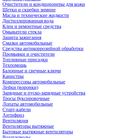
Очистители и кондиционеры для кожи
Щетки и скребки зимние
Масла и технические жидкости
Дистиллированная вода
Клеи и ремонтные средства
Омыватели стекла
Защита зажигания
Смазки автомобильные
Средства антикоррозийной обработки
Промывки и очистители
Топливные присадки
Техпомощь
Балонные и свечные ключи
Канистры
Компрессоры автомобильные
Лейки (воронки)
Зарядные и пуско-зарядные устройства
Тросы буксировочные
Лопаты автомобильные
Старт-кабели
Антифриз
Вентиляция
Вентиляторы вытяжные
Бытовые вытяжные вентиляторы
Воздуховоды