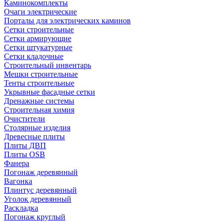
Каминокомплекты
Очаги электрические
Порталы для электрических каминов
Сетки строительные
Сетки армирующие
Сетки штукатурные
Сетки кладочные
Строительный инвентарь
Мешки строительные
Тенты строительные
Укрывные фасадные сетки
Дренажные системы
Строительная химия
Очистители
Столярные изделия
Древесные плиты
Плиты ДВП
Плиты OSB
Фанера
Погонаж деревянный
Вагонка
Плинтус деревянный
Уголок деревянный
Раскладка
Погонаж круглый