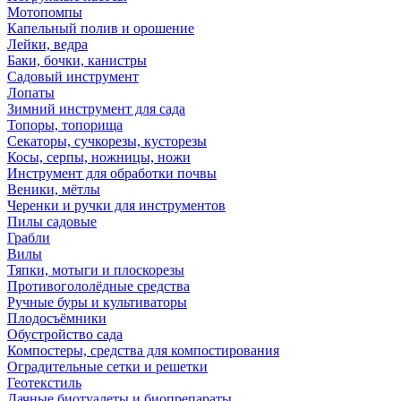
Мотопомпы
Капельный полив и орошение
Лейки, ведра
Баки, бочки, канистры
Садовый инструмент
Лопаты
Зимний инструмент для сада
Топоры, топорища
Секаторы, сучкорезы, кусторезы
Косы, серпы, ножницы, ножи
Инструмент для обработки почвы
Веники, мётлы
Черенки и ручки для инструментов
Пилы садовые
Грабли
Вилы
Тяпки, мотыги и плоскорезы
Противогололёдные средства
Ручные буры и культиваторы
Плодосъёмники
Обустройство сада
Компостеры, средства для компостирования
Оградительные сетки и решетки
Геотекстиль
Дачные биотуалеты и биопрепараты