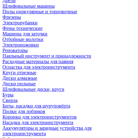
Дрели
Шлифовальные машины
Пилы циркулярные и торцовочные
Фрезеры
Электрорубанки
Фены технические
Машины для заточки
Отбойные молотки
Электроножовки
Реноваторы
Паяльный инструмент и принадлежности
Расходные материалы для паяния
Оснастка для электроинструмента
Круги отрезные
Диски алмазные
Диски пильные
Шлифовальные диски, круги
Буры
Сверла
Биты, насадки для шуруповёрта
Пилки для лобзиков
Коронки для электроинструментов
Насадки для электроинструмента
Аккумуляторы и зарядные устройства для
электроинструмента