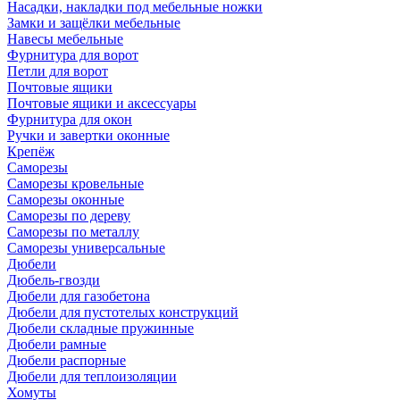
Насадки, накладки под мебельные ножки
Замки и защёлки мебельные
Навесы мебельные
Фурнитура для ворот
Петли для ворот
Почтовые ящики
Почтовые ящики и аксессуары
Фурнитура для окон
Ручки и завертки оконные
Крепёж
Саморезы
Саморезы кровельные
Саморезы оконные
Саморезы по дереву
Саморезы по металлу
Саморезы универсальные
Дюбели
Дюбель-гвозди
Дюбели для газобетона
Дюбели для пустотелых конструкций
Дюбели складные пружинные
Дюбели рамные
Дюбели распорные
Дюбели для теплоизоляции
Хомуты