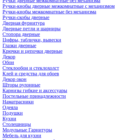
Ручки дверные межкомнатные без механизма
Ручки-кнобы дверные межкомнатные с механизмом
Ручки-кнобы межкомнатные без механизма
Ручки-скобы дверные
Дверная фурнитура
Дверные петли и шарниры
Стопора дверные
Цифры, таблички, вывески
Глазки дверные
Крючки и цепочки дверные
Декор
Обои
Стеклообои и стеклохолст
Клей и средства для обоев
Декор окон
Шторы рулонные
Карнизы гибкие и аксессуары
Постельные принадлежности
Наматрасники
Одеяла
Подушки
Кухни
Столешницы
Модульные Гарнитуры
Мебель для кухни