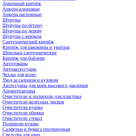
Анкерный крепёж
Анкера клиновые
Анкера распорные
Шурупы
Шурупы по бетону
Шурупы по дереву
Шурупы с крюком
Сантехнический крепёж
Крепёж для раковины и унитаза
Шпильки сантехнические
Крепёж для бойлера
Автотовары
Автоаксессуары
Чехлы для колес
Уход за салоном и кузовом
Аксессуары для моек высокого давления
Ароматизаторы
Очистители и полироли для пластика
Очистители колёсных дисков
Очистители кузова
Очистители обивки
Очистители стекол
Полироли кузова
Салфетки и бумага протирочная
Средства для шин