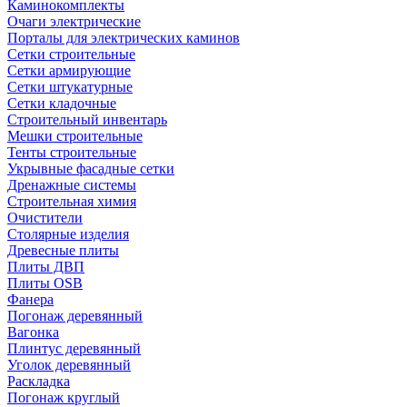
Каминокомплекты
Очаги электрические
Порталы для электрических каминов
Сетки строительные
Сетки армирующие
Сетки штукатурные
Сетки кладочные
Строительный инвентарь
Мешки строительные
Тенты строительные
Укрывные фасадные сетки
Дренажные системы
Строительная химия
Очистители
Столярные изделия
Древесные плиты
Плиты ДВП
Плиты OSB
Фанера
Погонаж деревянный
Вагонка
Плинтус деревянный
Уголок деревянный
Раскладка
Погонаж круглый