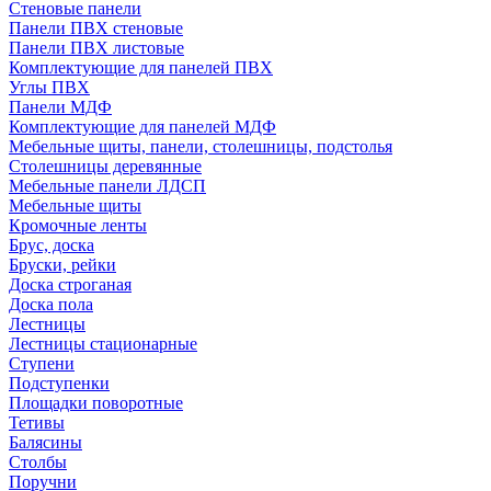
Стеновые панели
Панели ПВХ стеновые
Панели ПВХ листовые
Комплектующие для панелей ПВХ
Углы ПВХ
Панели МДФ
Комплектующие для панелей МДФ
Мебельные щиты, панели, столешницы, подстолья
Столешницы деревянные
Мебельные панели ЛДСП
Мебельные щиты
Кромочные ленты
Брус, доска
Бруски, рейки
Доска строганая
Доска пола
Лестницы
Лестницы стационарные
Ступени
Подступенки
Площадки поворотные
Тетивы
Балясины
Столбы
Поручни