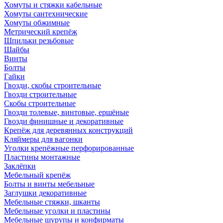
Хомуты и стяжки кабельные
Хомуты сантехнические
Хомуты обжимные
Метрический крепёж
Шпильки резьбовые
Шайбы
Винты
Болты
Гайки
Гвозди, скобы строительные
Гвозди строительные
Скобы строительные
Гвозди толевые, винтовые, ершёные
Гвозди финишные и декоративные
Крепёж для деревянных конструкций
Кляймеры для вагонки
Уголки крепёжные перфорированные
Пластины монтажные
Заклёпки
Мебельный крепёж
Болты и винты мебельные
Заглушки декоративные
Мебельные стяжки, шканты
Мебельные уголки и пластины
Мебельные шурупы и конфирматы