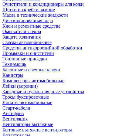
Очистители и кондиционеры для кожи
Щетки и скребки зимние
Масла и технические жидкости
Дистиллированная вода
Клеи и ремонтные средства
Омыватели стекла
Защита зажигания
Смазки автомобильные
Средства антикоррозийной обработки
Промывки и очистители
Топливные присадки
Техпомощь
Балонные и свечные ключи
Канистры
Компрессоры автомобильные
Лейки (воронки)
Зарядные и пуско-зарядные устройства
Тросы буксировочные
Лопаты автомобильные
Старт-кабели
Антифриз
Вентиляция
Вентиляторы вытяжные
Бытовые вытяжные вентиляторы
Воздуховоды