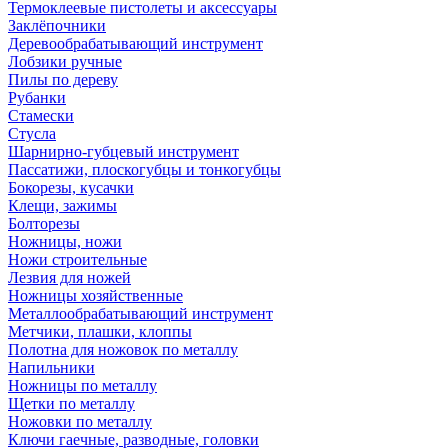
Термоклеевые пистолеты и аксессуары
Заклёпочники
Деревообрабатывающий инструмент
Лобзики ручные
Пилы по дереву
Рубанки
Стамески
Стусла
Шарнирно-губцевый инструмент
Пассатижи, плоскогубцы и тонкогубцы
Бокорезы, кусачки
Клещи, зажимы
Болторезы
Ножницы, ножи
Ножи строительные
Лезвия для ножей
Ножницы хозяйственные
Металлообрабатывающий инструмент
Метчики, плашки, клоппы
Полотна для ножовок по металлу
Напильники
Ножницы по металлу
Щетки по металлу
Ножовки по металлу
Ключи гаечные, разводные, головки