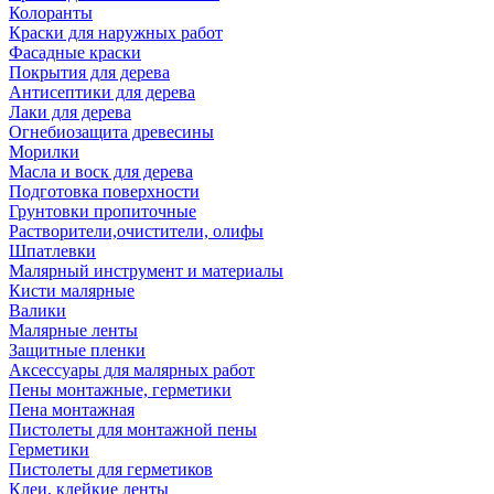
Колоранты
Краски для наружных работ
Фасадные краски
Покрытия для дерева
Антисептики для дерева
Лаки для дерева
Огнебиозащита древесины
Морилки
Масла и воск для дерева
Подготовка поверхности
Грунтовки пропиточные
Растворители,очистители, олифы
Шпатлевки
Малярный инструмент и материалы
Кисти малярные
Валики
Малярные ленты
Защитные пленки
Аксессуары для малярных работ
Пены монтажные, герметики
Пена монтажная
Пистолеты для монтажной пены
Герметики
Пистолеты для герметиков
Клеи, клейкие ленты