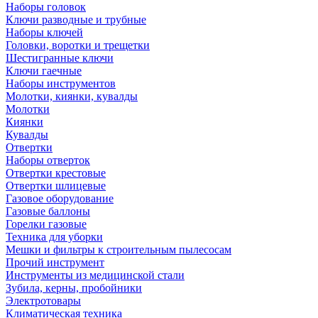
Наборы головок
Ключи разводные и трубные
Наборы ключей
Головки, воротки и трещетки
Шестигранные ключи
Ключи гаечные
Наборы инструментов
Молотки, киянки, кувалды
Молотки
Киянки
Кувалды
Отвертки
Наборы отверток
Отвертки крестовые
Отвертки шлицевые
Газовое оборудование
Газовые баллоны
Горелки газовые
Техника для уборки
Мешки и фильтры к строительным пылесосам
Прочий инструмент
Инструменты из медицинской стали
Зубила, керны, пробойники
Электротовары
Климатическая техника