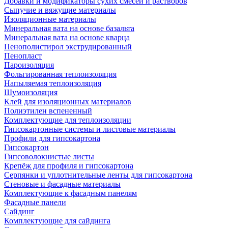
Добавки и модификаторы сухих смесей и растворов
Сыпучие и вяжущие материалы
Изоляционные материалы
Минеральная вата на основе базальта
Минеральная вата на основе кварца
Пенополистирол экструдированный
Пенопласт
Пароизоляция
Фольгированная теплоизоляция
Напыляемая теплоизоляция
Шумоизоляция
Клей для изоляционных материалов
Полиэтилен вспененный
Комплектующие для теплоизоляции
Гипсокартонные системы и листовые материалы
Профили для гипсокартона
Гипсокартон
Гипсоволокнистые листы
Крепёж для профиля и гипсокартона
Серпянки и уплотнительные ленты для гипсокартона
Стеновые и фасадные материалы
Комплектующие к фасадным панелям
Фасадные панели
Сайдинг
Комплектующие для сайдинга