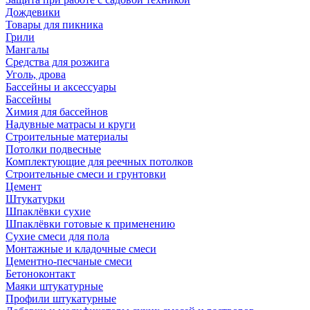
Дождевики
Товары для пикника
Грили
Мангалы
Средства для розжига
Уголь, дрова
Бассейны и аксессуары
Бассейны
Химия для бассейнов
Надувные матрасы и круги
Строительные материалы
Потолки подвесные
Комплектующие для реечных потолков
Строительные смеси и грунтовки
Цемент
Штукатурки
Шпаклёвки сухие
Шпаклёвки готовые к применению
Сухие смеси для пола
Монтажные и кладочные смеси
Цементно-песчаные смеси
Бетоноконтакт
Маяки штукатурные
Профили штукатурные