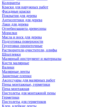
Колоранты
Краски для наружных работ
Фасадные краски
Покрытия для дерева
Антисептики для дерева
Лаки для дерева
Огнебиозащита древесины
Морилки
Масла и воск для дерева
Подготовка поверхности
Грунтовки пропиточные
Растворители,очистители, олифы
Шпатлевки
Малярный инструмент и материалы
Кисти малярные
Валики
Малярные ленты
Защитные пленки
Аксессуары для малярных работ
Пены монтажные, герметики
Пена монтажная
Пистолеты для монтажной пены
Герметики
Пистолеты для герметиков
Клеи, клейкие ленты