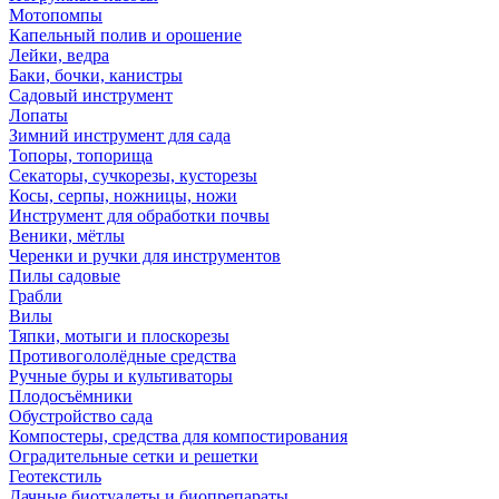
Мотопомпы
Капельный полив и орошение
Лейки, ведра
Баки, бочки, канистры
Садовый инструмент
Лопаты
Зимний инструмент для сада
Топоры, топорища
Секаторы, сучкорезы, кусторезы
Косы, серпы, ножницы, ножи
Инструмент для обработки почвы
Веники, мётлы
Черенки и ручки для инструментов
Пилы садовые
Грабли
Вилы
Тяпки, мотыги и плоскорезы
Противогололёдные средства
Ручные буры и культиваторы
Плодосъёмники
Обустройство сада
Компостеры, средства для компостирования
Оградительные сетки и решетки
Геотекстиль
Дачные биотуалеты и биопрепараты