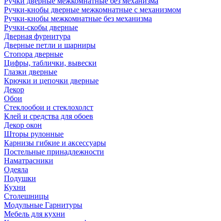
Ручки дверные межкомнатные без механизма
Ручки-кнобы дверные межкомнатные с механизмом
Ручки-кнобы межкомнатные без механизма
Ручки-скобы дверные
Дверная фурнитура
Дверные петли и шарниры
Стопора дверные
Цифры, таблички, вывески
Глазки дверные
Крючки и цепочки дверные
Декор
Обои
Стеклообои и стеклохолст
Клей и средства для обоев
Декор окон
Шторы рулонные
Карнизы гибкие и аксессуары
Постельные принадлежности
Наматрасники
Одеяла
Подушки
Кухни
Столешницы
Модульные Гарнитуры
Мебель для кухни