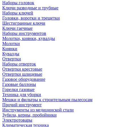
Наборы головок
Ключи разводные и трубные
Наборы ключей
Головки, воротки и трещетки
Шестигранные ключи
Ключи гаечные
Наборы инструментов
Молотки, киянки, кувалды
Молотки
Киянки
Кувалды
Отвертки
Наборы отверток
Отвертки крестовые
Отвертки шлицевые
Газовое оборудование
Газовые баллоны
Горелки газовые
Техника для уборки
Мешки и фильтры к строительным пылесосам
Прочий инструмент
Инструменты из медицинской стали
Зубила, керны, пробойники
Электротовары
Климатическая техника