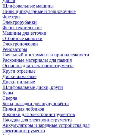
Дрели
Шлифовальные машины
Пилы циркулярные и торцовочные
Фрезеры
Электрорубанки
Фены технические
Машины для заточки
Отбойные молотки
Электроножовки
Реноваторы
Паяльный инструмент и принадлежности
Расходные материалы для паяния
Оснастка для электроинструмента
Круги отрезные
Диски алмазные
Диски пильные
Шлифовальные диски, круги
Буры
Сверла
Биты, насадки для шуруповёрта
Пилки для лобзиков
Коронки для электроинструментов
Насадки для электроинструмента
Аккумуляторы и зарядные устройства для
электроинструмента