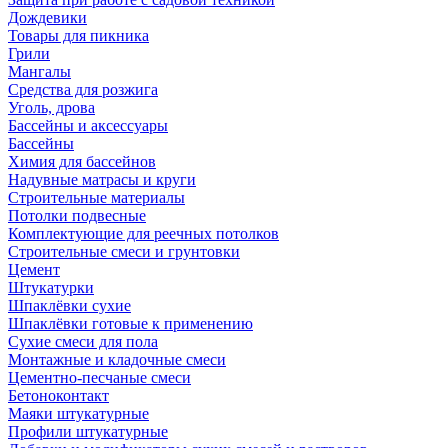
Дождевики
Товары для пикника
Грили
Мангалы
Средства для розжига
Уголь, дрова
Бассейны и аксессуары
Бассейны
Химия для бассейнов
Надувные матрасы и круги
Строительные материалы
Потолки подвесные
Комплектующие для реечных потолков
Строительные смеси и грунтовки
Цемент
Штукатурки
Шпаклёвки сухие
Шпаклёвки готовые к применению
Сухие смеси для пола
Монтажные и кладочные смеси
Цементно-песчаные смеси
Бетоноконтакт
Маяки штукатурные
Профили штукатурные