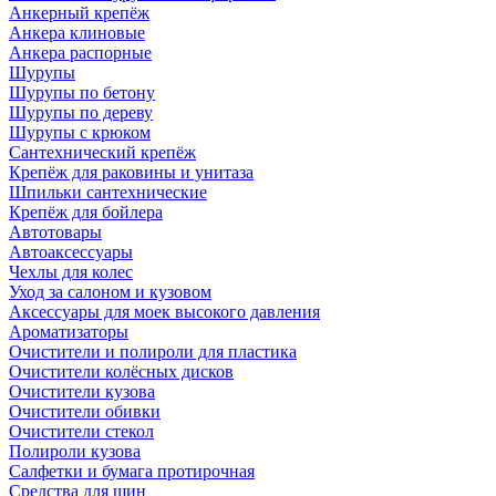
Анкерный крепёж
Анкера клиновые
Анкера распорные
Шурупы
Шурупы по бетону
Шурупы по дереву
Шурупы с крюком
Сантехнический крепёж
Крепёж для раковины и унитаза
Шпильки сантехнические
Крепёж для бойлера
Автотовары
Автоаксессуары
Чехлы для колес
Уход за салоном и кузовом
Аксессуары для моек высокого давления
Ароматизаторы
Очистители и полироли для пластика
Очистители колёсных дисков
Очистители кузова
Очистители обивки
Очистители стекол
Полироли кузова
Салфетки и бумага протирочная
Средства для шин