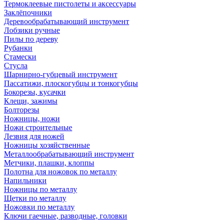
Термоклеевые пистолеты и аксессуары
Заклёпочники
Деревообрабатывающий инструмент
Лобзики ручные
Пилы по дереву
Рубанки
Стамески
Стусла
Шарнирно-губцевый инструмент
Пассатижи, плоскогубцы и тонкогубцы
Бокорезы, кусачки
Клещи, зажимы
Болторезы
Ножницы, ножи
Ножи строительные
Лезвия для ножей
Ножницы хозяйственные
Металлообрабатывающий инструмент
Метчики, плашки, клоппы
Полотна для ножовок по металлу
Напильники
Ножницы по металлу
Щетки по металлу
Ножовки по металлу
Ключи гаечные, разводные, головки