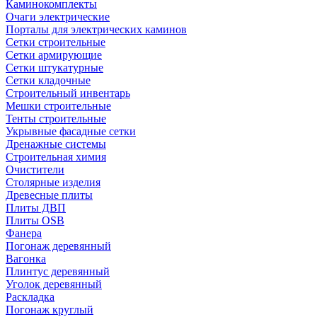
Каминокомплекты
Очаги электрические
Порталы для электрических каминов
Сетки строительные
Сетки армирующие
Сетки штукатурные
Сетки кладочные
Строительный инвентарь
Мешки строительные
Тенты строительные
Укрывные фасадные сетки
Дренажные системы
Строительная химия
Очистители
Столярные изделия
Древесные плиты
Плиты ДВП
Плиты OSB
Фанера
Погонаж деревянный
Вагонка
Плинтус деревянный
Уголок деревянный
Раскладка
Погонаж круглый