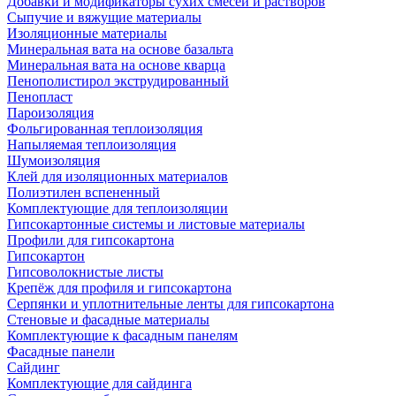
Добавки и модификаторы сухих смесей и растворов
Сыпучие и вяжущие материалы
Изоляционные материалы
Минеральная вата на основе базальта
Минеральная вата на основе кварца
Пенополистирол экструдированный
Пенопласт
Пароизоляция
Фольгированная теплоизоляция
Напыляемая теплоизоляция
Шумоизоляция
Клей для изоляционных материалов
Полиэтилен вспененный
Комплектующие для теплоизоляции
Гипсокартонные системы и листовые материалы
Профили для гипсокартона
Гипсокартон
Гипсоволокнистые листы
Крепёж для профиля и гипсокартона
Серпянки и уплотнительные ленты для гипсокартона
Стеновые и фасадные материалы
Комплектующие к фасадным панелям
Фасадные панели
Сайдинг
Комплектующие для сайдинга