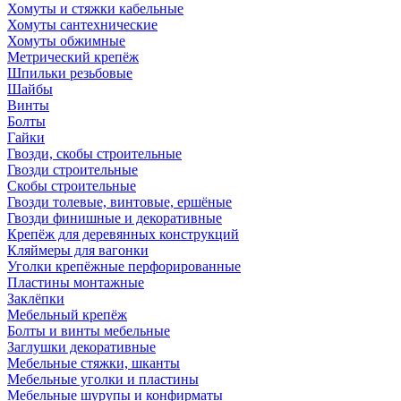
Хомуты и стяжки кабельные
Хомуты сантехнические
Хомуты обжимные
Метрический крепёж
Шпильки резьбовые
Шайбы
Винты
Болты
Гайки
Гвозди, скобы строительные
Гвозди строительные
Скобы строительные
Гвозди толевые, винтовые, ершёные
Гвозди финишные и декоративные
Крепёж для деревянных конструкций
Кляймеры для вагонки
Уголки крепёжные перфорированные
Пластины монтажные
Заклёпки
Мебельный крепёж
Болты и винты мебельные
Заглушки декоративные
Мебельные стяжки, шканты
Мебельные уголки и пластины
Мебельные шурупы и конфирматы