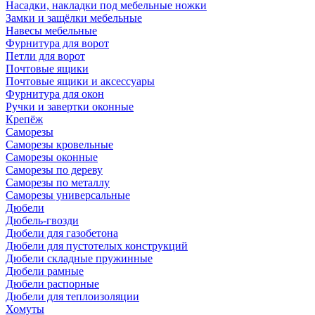
Насадки, накладки под мебельные ножки
Замки и защёлки мебельные
Навесы мебельные
Фурнитура для ворот
Петли для ворот
Почтовые ящики
Почтовые ящики и аксессуары
Фурнитура для окон
Ручки и завертки оконные
Крепёж
Саморезы
Саморезы кровельные
Саморезы оконные
Саморезы по дереву
Саморезы по металлу
Саморезы универсальные
Дюбели
Дюбель-гвозди
Дюбели для газобетона
Дюбели для пустотелых конструкций
Дюбели складные пружинные
Дюбели рамные
Дюбели распорные
Дюбели для теплоизоляции
Хомуты