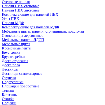
Стеновые панели
Панели ПВХ стеновые
Панели ПВХ листовые
Комплектующие для панелей ПВХ
Углы ПВХ
Панели МДФ
Комплектующие для панелей МДФ
Мебельные щиты, панели, столешницы, подстолья
Столешницы деревянные
Мебельные панели ЛДСП
Мебельные щиты
Кромочные ленты
Брус, доска
Бруски, рейки
Доска строганая
Доска пола
Лестницы
Лестницы стационарные
Ступени
Подступенки
Площадки поворотные
Тетивы
Балясины
Столбы
Поручни