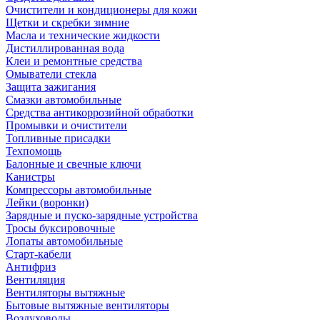
Очистители и кондиционеры для кожи
Щетки и скребки зимние
Масла и технические жидкости
Дистиллированная вода
Клеи и ремонтные средства
Омыватели стекла
Защита зажигания
Смазки автомобильные
Средства антикоррозийной обработки
Промывки и очистители
Топливные присадки
Техпомощь
Балонные и свечные ключи
Канистры
Компрессоры автомобильные
Лейки (воронки)
Зарядные и пуско-зарядные устройства
Тросы буксировочные
Лопаты автомобильные
Старт-кабели
Антифриз
Вентиляция
Вентиляторы вытяжные
Бытовые вытяжные вентиляторы
Воздуховоды