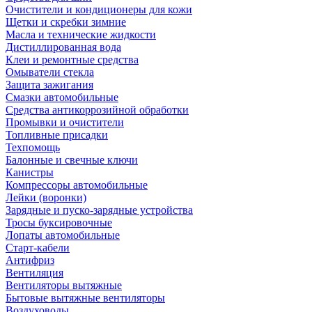
Очистители и кондиционеры для кожи
Щетки и скребки зимние
Масла и технические жидкости
Дистиллированная вода
Клеи и ремонтные средства
Омыватели стекла
Защита зажигания
Смазки автомобильные
Средства антикоррозийной обработки
Промывки и очистители
Топливные присадки
Техпомощь
Балонные и свечные ключи
Канистры
Компрессоры автомобильные
Лейки (воронки)
Зарядные и пуско-зарядные устройства
Тросы буксировочные
Лопаты автомобильные
Старт-кабели
Антифриз
Вентиляция
Вентиляторы вытяжные
Бытовые вытяжные вентиляторы
Воздуховоды