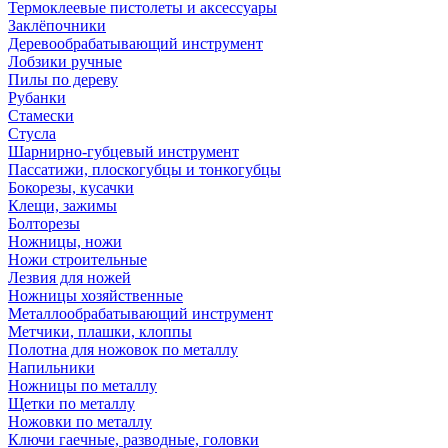
Термоклеевые пистолеты и аксессуары
Заклёпочники
Деревообрабатывающий инструмент
Лобзики ручные
Пилы по дереву
Рубанки
Стамески
Стусла
Шарнирно-губцевый инструмент
Пассатижи, плоскогубцы и тонкогубцы
Бокорезы, кусачки
Клещи, зажимы
Болторезы
Ножницы, ножи
Ножи строительные
Лезвия для ножей
Ножницы хозяйственные
Металлообрабатывающий инструмент
Метчики, плашки, клоппы
Полотна для ножовок по металлу
Напильники
Ножницы по металлу
Щетки по металлу
Ножовки по металлу
Ключи гаечные, разводные, головки