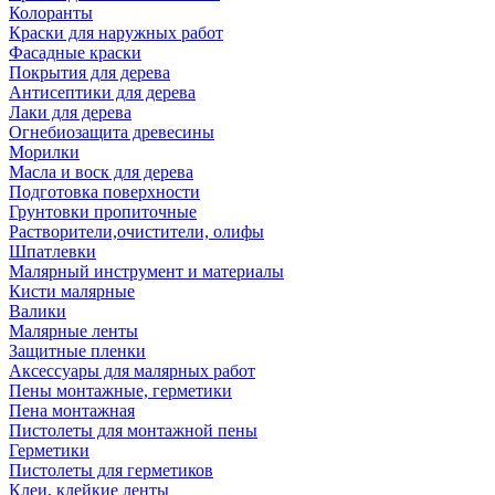
Колоранты
Краски для наружных работ
Фасадные краски
Покрытия для дерева
Антисептики для дерева
Лаки для дерева
Огнебиозащита древесины
Морилки
Масла и воск для дерева
Подготовка поверхности
Грунтовки пропиточные
Растворители,очистители, олифы
Шпатлевки
Малярный инструмент и материалы
Кисти малярные
Валики
Малярные ленты
Защитные пленки
Аксессуары для малярных работ
Пены монтажные, герметики
Пена монтажная
Пистолеты для монтажной пены
Герметики
Пистолеты для герметиков
Клеи, клейкие ленты