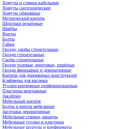
Хомуты и стяжки кабельные
Хомуты сантехнические
Хомуты обжимные
Метрический крепёж
Шпильки резьбовые
Шайбы
Винты
Болты
Гайки
Гвозди, скобы строительные
Гвозди строительные
Скобы строительные
Гвозди толевые, винтовые, ершёные
Гвозди финишные и декоративные
Крепёж для деревянных конструкций
Кляймеры для вагонки
Уголки крепёжные перфорированные
Пластины монтажные
Заклёпки
Мебельный крепёж
Болты и винты мебельные
Заглушки декоративные
Мебельные стяжки, шканты
Мебельные уголки и пластины
Мебельные шурупы и конфирматы