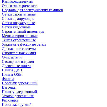
Каминокомплекты
Очаги электрические
Порталы для электрических каминов
Сетки строительные
Сетки армирующие
Сетки штукатурные
Сетки кладочные
Строительный инвентарь
Мешки строительные
Тенты строительные
Укрывные фасадные сетки
Дренажные системы
Строительная химия
Очистители
Столярные изделия
Древесные плиты
Плиты ДВП
Плиты OSB
Фанера
Погонаж деревянный
Вагонка
Плинтус деревянный
Уголок деревянный
Раскладка
Погонаж круглый