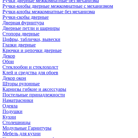
Ручки дверные межкомнатные без механизма
Ручки-кнобы дверные межкомнатные с механизмом
Ручки-кнобы межкомнатные без механизма
Ручки-скобы дверные
Дверная фурнитура
Дверные петли и шарниры
Стопора дверные
Цифры, таблички, вывески
Глазки дверные
Крючки и цепочки дверные
Декор
Обои
Стеклообои и стеклохолст
Клей и средства для обоев
Декор окон
Шторы рулонные
Карнизы гибкие и аксессуары
Постельные принадлежности
Наматрасники
Одеяла
Подушки
Кухни
Столешницы
Модульные Гарнитуры
Мебель для кухни