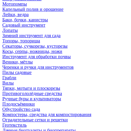
Мотопомпы
Капельный полив и орошение
Лейки, ведра
Баки, бочки, канистры
Садовый инструмент
Лопаты
Зимний инструмент для сада
Топоры, топорища
Секаторы, сучкорезы, кусторезы
Косы, серпы, ножницы, ножи
Инструмент для обработки почвы
Веники, мётлы
Черенки и ручки для инструментов
Пилы садовые
Грабли
Вилы
Тяпки, мотыги и плоскорезы
Противогололёдные средства
Ручные буры и культиваторы
Плодосъёмники
Обустройство сада
Компостеры, средства для компостирования
Оградительные сетки и решетки
Геотекстиль
Дачные биотуалеты и биопрепараты