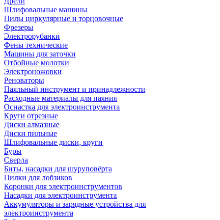
Дрели
Шлифовальные машины
Пилы циркулярные и торцовочные
Фрезеры
Электрорубанки
Фены технические
Машины для заточки
Отбойные молотки
Электроножовки
Реноваторы
Паяльный инструмент и принадлежности
Расходные материалы для паяния
Оснастка для электроинструмента
Круги отрезные
Диски алмазные
Диски пильные
Шлифовальные диски, круги
Буры
Сверла
Биты, насадки для шуруповёрта
Пилки для лобзиков
Коронки для электроинструментов
Насадки для электроинструмента
Аккумуляторы и зарядные устройства для
электроинструмента