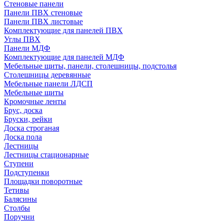
Стеновые панели
Панели ПВХ стеновые
Панели ПВХ листовые
Комплектующие для панелей ПВХ
Углы ПВХ
Панели МДФ
Комплектующие для панелей МДФ
Мебельные щиты, панели, столешницы, подстолья
Столешницы деревянные
Мебельные панели ЛДСП
Мебельные щиты
Кромочные ленты
Брус, доска
Бруски, рейки
Доска строганая
Доска пола
Лестницы
Лестницы стационарные
Ступени
Подступенки
Площадки поворотные
Тетивы
Балясины
Столбы
Поручни