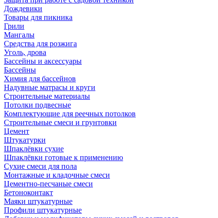
Дождевики
Товары для пикника
Грили
Мангалы
Средства для розжига
Уголь, дрова
Бассейны и аксессуары
Бассейны
Химия для бассейнов
Надувные матрасы и круги
Строительные материалы
Потолки подвесные
Комплектующие для реечных потолков
Строительные смеси и грунтовки
Цемент
Штукатурки
Шпаклёвки сухие
Шпаклёвки готовые к применению
Сухие смеси для пола
Монтажные и кладочные смеси
Цементно-песчаные смеси
Бетоноконтакт
Маяки штукатурные
Профили штукатурные