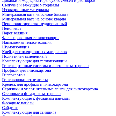
Добавки и модификаторы сухих смесей и растворов
Сыпучие и вяжущие материалы
Изоляционные материалы
Минеральная вата на основе базальта
Минеральная вата на основе кварца
Пенополистирол экструдированный
Пенопласт
Пароизоляция
Фольгированная теплоизоляция
Напыляемая теплоизоляция
Шумоизоляция
Клей для изоляционных материалов
Полиэтилен вспененный
Комплектующие для теплоизоляции
Гипсокартонные системы и листовые материалы
Профили для гипсокартона
Гипсокартон
Гипсоволокнистые листы
Крепёж для профиля и гипсокартона
Серпянки и уплотнительные ленты для гипсокартона
Стеновые и фасадные материалы
Комплектующие к фасадным панелям
Фасадные панели
Сайдинг
Комплектующие для сайдинга