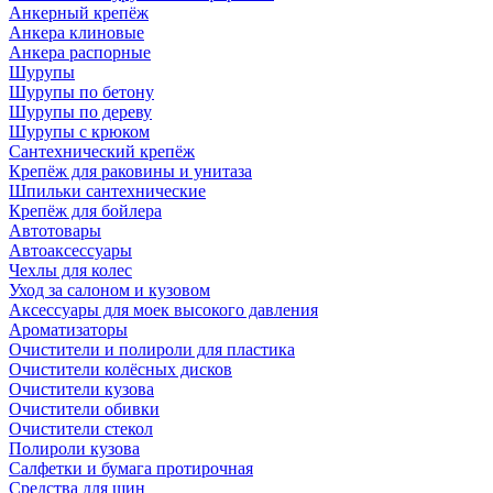
Анкерный крепёж
Анкера клиновые
Анкера распорные
Шурупы
Шурупы по бетону
Шурупы по дереву
Шурупы с крюком
Сантехнический крепёж
Крепёж для раковины и унитаза
Шпильки сантехнические
Крепёж для бойлера
Автотовары
Автоаксессуары
Чехлы для колес
Уход за салоном и кузовом
Аксессуары для моек высокого давления
Ароматизаторы
Очистители и полироли для пластика
Очистители колёсных дисков
Очистители кузова
Очистители обивки
Очистители стекол
Полироли кузова
Салфетки и бумага протирочная
Средства для шин