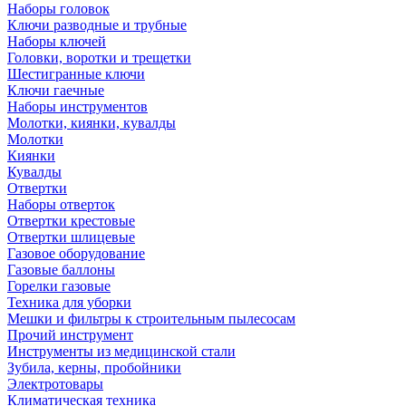
Наборы головок
Ключи разводные и трубные
Наборы ключей
Головки, воротки и трещетки
Шестигранные ключи
Ключи гаечные
Наборы инструментов
Молотки, киянки, кувалды
Молотки
Киянки
Кувалды
Отвертки
Наборы отверток
Отвертки крестовые
Отвертки шлицевые
Газовое оборудование
Газовые баллоны
Горелки газовые
Техника для уборки
Мешки и фильтры к строительным пылесосам
Прочий инструмент
Инструменты из медицинской стали
Зубила, керны, пробойники
Электротовары
Климатическая техника