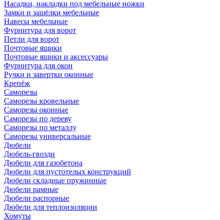
Насадки, накладки под мебельные ножки
Замки и защёлки мебельные
Навесы мебельные
Фурнитура для ворот
Петли для ворот
Почтовые ящики
Почтовые ящики и аксессуары
Фурнитура для окон
Ручки и завертки оконные
Крепёж
Саморезы
Саморезы кровельные
Саморезы оконные
Саморезы по дереву
Саморезы по металлу
Саморезы универсальные
Дюбели
Дюбель-гвозди
Дюбели для газобетона
Дюбели для пустотелых конструкций
Дюбели складные пружинные
Дюбели рамные
Дюбели распорные
Дюбели для теплоизоляции
Хомуты