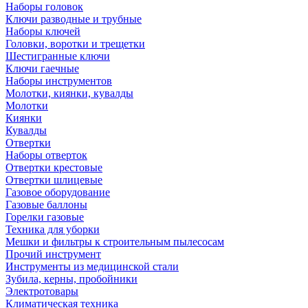
Наборы головок
Ключи разводные и трубные
Наборы ключей
Головки, воротки и трещетки
Шестигранные ключи
Ключи гаечные
Наборы инструментов
Молотки, киянки, кувалды
Молотки
Киянки
Кувалды
Отвертки
Наборы отверток
Отвертки крестовые
Отвертки шлицевые
Газовое оборудование
Газовые баллоны
Горелки газовые
Техника для уборки
Мешки и фильтры к строительным пылесосам
Прочий инструмент
Инструменты из медицинской стали
Зубила, керны, пробойники
Электротовары
Климатическая техника