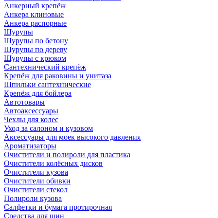
Анкерный крепёж
Анкера клиновые
Анкера распорные
Шурупы
Шурупы по бетону
Шурупы по дереву
Шурупы с крюком
Сантехнический крепёж
Крепёж для раковины и унитаза
Шпильки сантехнические
Крепёж для бойлера
Автотовары
Автоаксессуары
Чехлы для колес
Уход за салоном и кузовом
Аксессуары для моек высокого давления
Ароматизаторы
Очистители и полироли для пластика
Очистители колёсных дисков
Очистители кузова
Очистители обивки
Очистители стекол
Полироли кузова
Салфетки и бумага протирочная
Средства для шин