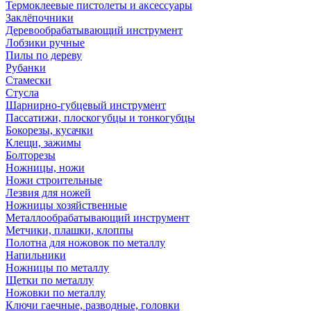
Термоклеевые пистолеты и аксессуары
Заклёпочники
Деревообрабатывающий инструмент
Лобзики ручные
Пилы по дереву
Рубанки
Стамески
Стусла
Шарнирно-губцевый инструмент
Пассатижи, плоскогубцы и тонкогубцы
Бокорезы, кусачки
Клещи, зажимы
Болторезы
Ножницы, ножи
Ножи строительные
Лезвия для ножей
Ножницы хозяйственные
Металлообрабатывающий инструмент
Метчики, плашки, клоппы
Полотна для ножовок по металлу
Напильники
Ножницы по металлу
Щетки по металлу
Ножовки по металлу
Ключи гаечные, разводные, головки