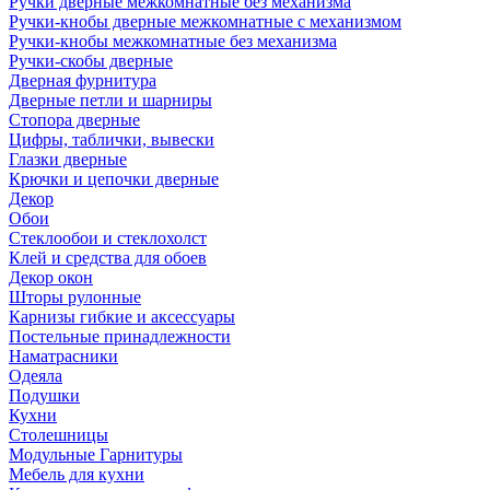
Ручки дверные межкомнатные без механизма
Ручки-кнобы дверные межкомнатные с механизмом
Ручки-кнобы межкомнатные без механизма
Ручки-скобы дверные
Дверная фурнитура
Дверные петли и шарниры
Стопора дверные
Цифры, таблички, вывески
Глазки дверные
Крючки и цепочки дверные
Декор
Обои
Стеклообои и стеклохолст
Клей и средства для обоев
Декор окон
Шторы рулонные
Карнизы гибкие и аксессуары
Постельные принадлежности
Наматрасники
Одеяла
Подушки
Кухни
Столешницы
Модульные Гарнитуры
Мебель для кухни