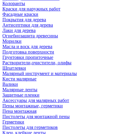
Колоранты
Краски для наружных работ
Фасадные краски
Покрытия для дерева
Антисептики для дерева
Лаки для дерева
Огнебиозащита древесины
Морилки
Масла и воск для дерева
Подготовка поверхности
Грунтовки пропиточные
Растворители,очистители, олифы
Шпатлевки
Малярный инструмент и материалы
Кисти малярные
Валики
Малярные ленты
Защитные пленки
Аксессуары для малярных работ
Пены монтажные, герметики
Пена монтажная
Пистолеты для монтажной пены
Герметики
Пистолеты для герметиков
Клеи, клейкие ленты