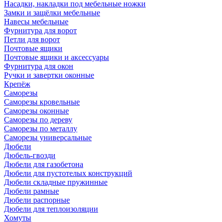
Насадки, накладки под мебельные ножки
Замки и защёлки мебельные
Навесы мебельные
Фурнитура для ворот
Петли для ворот
Почтовые ящики
Почтовые ящики и аксессуары
Фурнитура для окон
Ручки и завертки оконные
Крепёж
Саморезы
Саморезы кровельные
Саморезы оконные
Саморезы по дереву
Саморезы по металлу
Саморезы универсальные
Дюбели
Дюбель-гвозди
Дюбели для газобетона
Дюбели для пустотелых конструкций
Дюбели складные пружинные
Дюбели рамные
Дюбели распорные
Дюбели для теплоизоляции
Хомуты