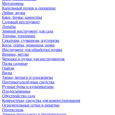
Мотопомпы
Капельный полив и орошение
Лейки, ведра
Баки, бочки, канистры
Садовый инструмент
Лопаты
Зимний инструмент для сада
Топоры, топорища
Секаторы, сучкорезы, кусторезы
Косы, серпы, ножницы, ножи
Инструмент для обработки почвы
Веники, мётлы
Черенки и ручки для инструментов
Пилы садовые
Грабли
Вилы
Тяпки, мотыги и плоскорезы
Противогололёдные средства
Ручные буры и культиваторы
Плодосъёмники
Обустройство сада
Компостеры, средства для компостирования
Оградительные сетки и решетки
Геотекстиль
Дачные биотуалеты и биопрепараты