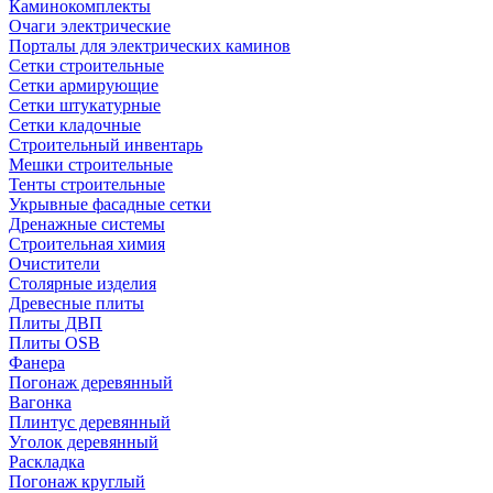
Каминокомплекты
Очаги электрические
Порталы для электрических каминов
Сетки строительные
Сетки армирующие
Сетки штукатурные
Сетки кладочные
Строительный инвентарь
Мешки строительные
Тенты строительные
Укрывные фасадные сетки
Дренажные системы
Строительная химия
Очистители
Столярные изделия
Древесные плиты
Плиты ДВП
Плиты OSB
Фанера
Погонаж деревянный
Вагонка
Плинтус деревянный
Уголок деревянный
Раскладка
Погонаж круглый