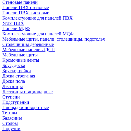
Стеновые панели
Панели ПВХ стеновые
Панели ПВХ листовые
Комплектующие для панелей ПВХ
Углы ПВХ
Панели МДФ
Комплектующие для панелей МДФ
Мебельные щиты, панели, столешницы, подстолья
Столешницы деревянные
Мебельные панели ЛДСП
Мебельные щиты
Кромочные ленты
Брус, доска
Бруски, рейки
Доска строганая
Доска пола
Лестницы
Лестницы стационарные
Ступени
Подступенки
Площадки поворотные
Тетивы
Балясины
Столбы
Поручни