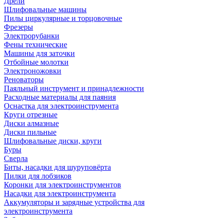
Дрели
Шлифовальные машины
Пилы циркулярные и торцовочные
Фрезеры
Электрорубанки
Фены технические
Машины для заточки
Отбойные молотки
Электроножовки
Реноваторы
Паяльный инструмент и принадлежности
Расходные материалы для паяния
Оснастка для электроинструмента
Круги отрезные
Диски алмазные
Диски пильные
Шлифовальные диски, круги
Буры
Сверла
Биты, насадки для шуруповёрта
Пилки для лобзиков
Коронки для электроинструментов
Насадки для электроинструмента
Аккумуляторы и зарядные устройства для
электроинструмента