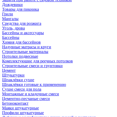
Дождевики
Товары для пикника
Грили
Мангалы
Средства для розжига
Уголь, дрова
Бассейны и аксессуары
Бассейны
Химия для бассейнов
Надувные матрасы и круги
Строительные материалы
Потолки подвесные
Комплектующие для реечных потолков
Строительные смеси и грунтовки
Цемент
Штукатурки
Шпаклёвки сухие
Шпаклёвки готовые к применению
Сухие смеси для пола
Монтажные и кладочные смеси
Цементно-песчаные смеси
Бетоноконтакт
Маяки штукатурные
Профили штукатурные