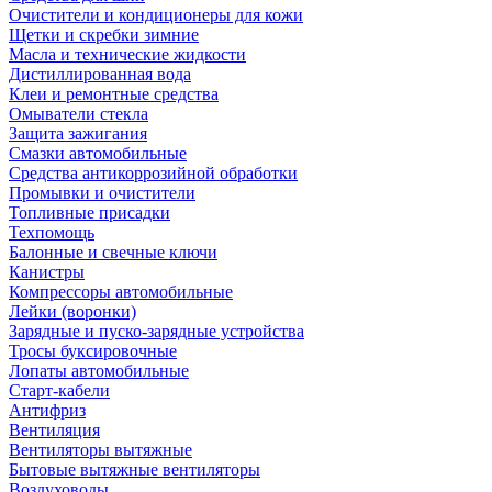
Очистители и кондиционеры для кожи
Щетки и скребки зимние
Масла и технические жидкости
Дистиллированная вода
Клеи и ремонтные средства
Омыватели стекла
Защита зажигания
Смазки автомобильные
Средства антикоррозийной обработки
Промывки и очистители
Топливные присадки
Техпомощь
Балонные и свечные ключи
Канистры
Компрессоры автомобильные
Лейки (воронки)
Зарядные и пуско-зарядные устройства
Тросы буксировочные
Лопаты автомобильные
Старт-кабели
Антифриз
Вентиляция
Вентиляторы вытяжные
Бытовые вытяжные вентиляторы
Воздуховоды