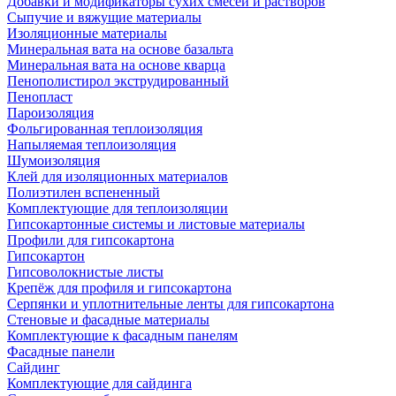
Добавки и модификаторы сухих смесей и растворов
Сыпучие и вяжущие материалы
Изоляционные материалы
Минеральная вата на основе базальта
Минеральная вата на основе кварца
Пенополистирол экструдированный
Пенопласт
Пароизоляция
Фольгированная теплоизоляция
Напыляемая теплоизоляция
Шумоизоляция
Клей для изоляционных материалов
Полиэтилен вспененный
Комплектующие для теплоизоляции
Гипсокартонные системы и листовые материалы
Профили для гипсокартона
Гипсокартон
Гипсоволокнистые листы
Крепёж для профиля и гипсокартона
Серпянки и уплотнительные ленты для гипсокартона
Стеновые и фасадные материалы
Комплектующие к фасадным панелям
Фасадные панели
Сайдинг
Комплектующие для сайдинга