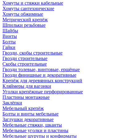
Хомуты и стяжки кабельные
Хомуты сантехнические
Хомуты обжимные
Метрический крепёж
Шпильки резьбовые
Шайбы
Винты
Болты
Гайки
Гвозди, скобы строительные
Гвозди строительные
Скобы строительные
Гвозди толевые, винтовые, ершёные
Гвозди финишные и декоративные
Крепёж для деревянных конструкций
Кляймеры для вагонки
Уголки крепёжные перфорированные
Пластины монтажные
Заклёпки
Мебельный крепёж
Болты и винты мебельные
Заглушки декоративные
Мебельные стяжки, шканты
Мебельные уголки и пластины
Мебельные шурупы и конфирматы