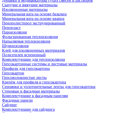
Добавки и модификаторы сухих смесей и растворов
Сыпучие и вяжущие материалы
Изоляционные материалы
Минеральная вата на основе базальта
Минеральная вата на основе кварца
Пенополистирол экструдированный
Пенопласт
Пароизоляция
Фольгированная теплоизоляция
Напыляемая теплоизоляция
Шумоизоляция
Клей для изоляционных материалов
Полиэтилен вспененный
Комплектующие для теплоизоляции
Гипсокартонные системы и листовые материалы
Профили для гипсокартона
Гипсокартон
Гипсоволокнистые листы
Крепёж для профиля и гипсокартона
Серпянки и уплотнительные ленты для гипсокартона
Стеновые и фасадные материалы
Комплектующие к фасадным панелям
Фасадные панели
Сайдинг
Комплектующие для сайдинга