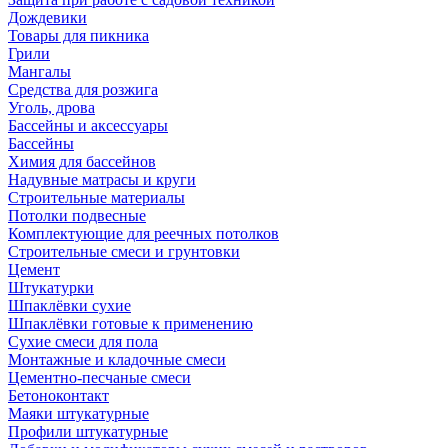
Дождевики
Товары для пикника
Грили
Мангалы
Средства для розжига
Уголь, дрова
Бассейны и аксессуары
Бассейны
Химия для бассейнов
Надувные матрасы и круги
Строительные материалы
Потолки подвесные
Комплектующие для реечных потолков
Строительные смеси и грунтовки
Цемент
Штукатурки
Шпаклёвки сухие
Шпаклёвки готовые к применению
Сухие смеси для пола
Монтажные и кладочные смеси
Цементно-песчаные смеси
Бетоноконтакт
Маяки штукатурные
Профили штукатурные