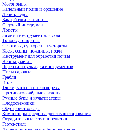
Мотопомпы
Капельный полив и орошение
Лейки, ведра
Баки, бочки, канистры
Садовый инструмент
Лопаты
Зимний инструмент для сада
Топоры, топорища
Секаторы, сучкорезы, кусторезы
Косы, серпы, ножницы, ножи
Инструмент для обработки почвы
Веники, мётлы
Черенки и ручки для инструментов
Пилы садовые
Грабли
Вилы
Тяпки, мотыги и плоскорезы
Противогололёдные средства
Ручные буры и культиваторы
Плодосъёмники
Обустройство сада
Компостеры, средства для компостирования
Оградительные сетки и решетки
Геотекстиль
Дачные биотуалеты и биопрепараты