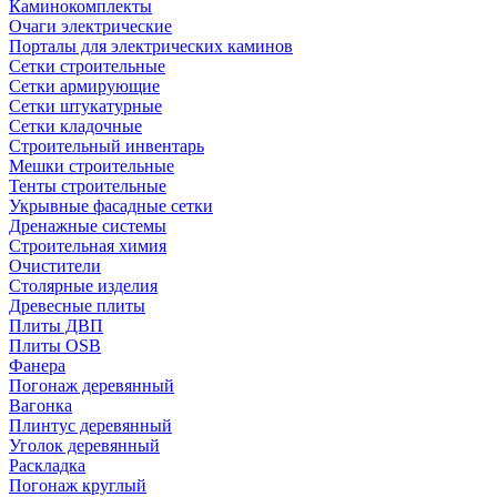
Каминокомплекты
Очаги электрические
Порталы для электрических каминов
Сетки строительные
Сетки армирующие
Сетки штукатурные
Сетки кладочные
Строительный инвентарь
Мешки строительные
Тенты строительные
Укрывные фасадные сетки
Дренажные системы
Строительная химия
Очистители
Столярные изделия
Древесные плиты
Плиты ДВП
Плиты OSB
Фанера
Погонаж деревянный
Вагонка
Плинтус деревянный
Уголок деревянный
Раскладка
Погонаж круглый