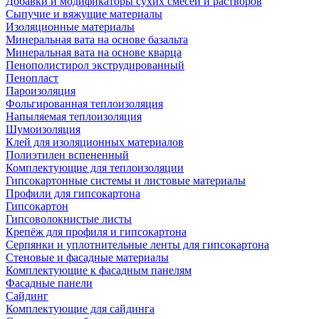
Добавки и модификаторы сухих смесей и растворов
Сыпучие и вяжущие материалы
Изоляционные материалы
Минеральная вата на основе базальта
Минеральная вата на основе кварца
Пенополистирол экструдированный
Пенопласт
Пароизоляция
Фольгированная теплоизоляция
Напыляемая теплоизоляция
Шумоизоляция
Клей для изоляционных материалов
Полиэтилен вспененный
Комплектующие для теплоизоляции
Гипсокартонные системы и листовые материалы
Профили для гипсокартона
Гипсокартон
Гипсоволокнистые листы
Крепёж для профиля и гипсокартона
Серпянки и уплотнительные ленты для гипсокартона
Стеновые и фасадные материалы
Комплектующие к фасадным панелям
Фасадные панели
Сайдинг
Комплектующие для сайдинга