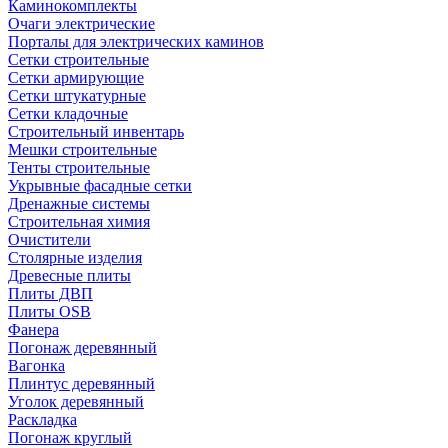
Каминокомплекты
Очаги электрические
Порталы для электрических каминов
Сетки строительные
Сетки армирующие
Сетки штукатурные
Сетки кладочные
Строительный инвентарь
Мешки строительные
Тенты строительные
Укрывные фасадные сетки
Дренажные системы
Строительная химия
Очистители
Столярные изделия
Древесные плиты
Плиты ДВП
Плиты OSB
Фанера
Погонаж деревянный
Вагонка
Плинтус деревянный
Уголок деревянный
Раскладка
Погонаж круглый