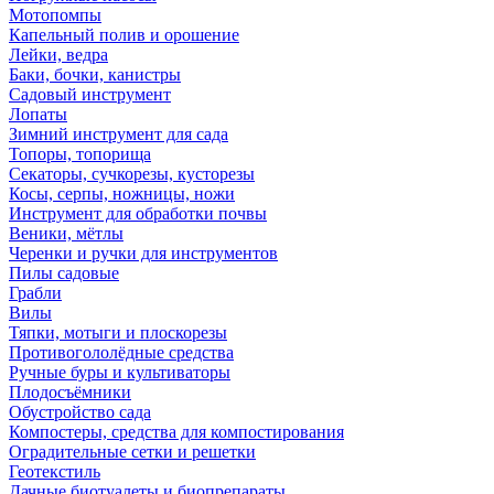
Мотопомпы
Капельный полив и орошение
Лейки, ведра
Баки, бочки, канистры
Садовый инструмент
Лопаты
Зимний инструмент для сада
Топоры, топорища
Секаторы, сучкорезы, кусторезы
Косы, серпы, ножницы, ножи
Инструмент для обработки почвы
Веники, мётлы
Черенки и ручки для инструментов
Пилы садовые
Грабли
Вилы
Тяпки, мотыги и плоскорезы
Противогололёдные средства
Ручные буры и культиваторы
Плодосъёмники
Обустройство сада
Компостеры, средства для компостирования
Оградительные сетки и решетки
Геотекстиль
Дачные биотуалеты и биопрепараты