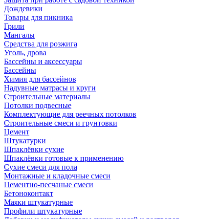
Дождевики
Товары для пикника
Грили
Мангалы
Средства для розжига
Уголь, дрова
Бассейны и аксессуары
Бассейны
Химия для бассейнов
Надувные матрасы и круги
Строительные материалы
Потолки подвесные
Комплектующие для реечных потолков
Строительные смеси и грунтовки
Цемент
Штукатурки
Шпаклёвки сухие
Шпаклёвки готовые к применению
Сухие смеси для пола
Монтажные и кладочные смеси
Цементно-песчаные смеси
Бетоноконтакт
Маяки штукатурные
Профили штукатурные