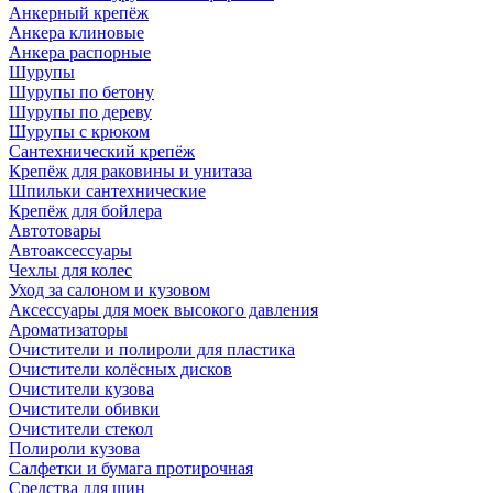
Анкерный крепёж
Анкера клиновые
Анкера распорные
Шурупы
Шурупы по бетону
Шурупы по дереву
Шурупы с крюком
Сантехнический крепёж
Крепёж для раковины и унитаза
Шпильки сантехнические
Крепёж для бойлера
Автотовары
Автоаксессуары
Чехлы для колес
Уход за салоном и кузовом
Аксессуары для моек высокого давления
Ароматизаторы
Очистители и полироли для пластика
Очистители колёсных дисков
Очистители кузова
Очистители обивки
Очистители стекол
Полироли кузова
Салфетки и бумага протирочная
Средства для шин