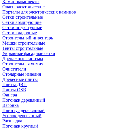
Каминокомплекты
Очаги электрические
Порталы для электрических каминов
Сетки строительные
Сетки армирующие
Сетки штукатурные
Сетки кладочные
Строительный инвентарь
Мешки строительные
Тенты строительные
Укрывные фасадные сетки
Дренажные системы
Строительная химия
Очистители
Столярные изделия
Древесные плиты
Плиты ДВП
Плиты OSB
Фанера
Погонаж деревянный
Вагонка
Плинтус деревянный
Уголок деревянный
Раскладка
Погонаж круглый