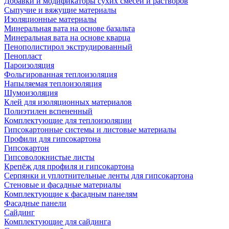
Добавки и модификаторы сухих смесей и растворов
Сыпучие и вяжущие материалы
Изоляционные материалы
Минеральная вата на основе базальта
Минеральная вата на основе кварца
Пенополистирол экструдированный
Пенопласт
Пароизоляция
Фольгированная теплоизоляция
Напыляемая теплоизоляция
Шумоизоляция
Клей для изоляционных материалов
Полиэтилен вспененный
Комплектующие для теплоизоляции
Гипсокартонные системы и листовые материалы
Профили для гипсокартона
Гипсокартон
Гипсоволокнистые листы
Крепёж для профиля и гипсокартона
Серпянки и уплотнительные ленты для гипсокартона
Стеновые и фасадные материалы
Комплектующие к фасадным панелям
Фасадные панели
Сайдинг
Комплектующие для сайдинга