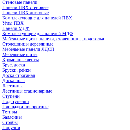
Стеновые панели
Панели ПВХ стеновые
Панели ПВХ листовые
Комплектующие для панелей ПВХ
Углы ПВХ
Панели МДФ
Комплектующие для панелей МДФ
Мебельные щиты, панели, столешницы, подстолья
Столешницы деревянные
Мебельные панели ЛДСП
Мебельные щиты
Кромочные ленты
Брус, доска
Бруски, рейки
Доска строганая
Доска пола
Лестницы
Лестницы стационарные
Ступени
Подступенки
Площадки поворотные
Тетивы
Балясины
Столбы
Поручни