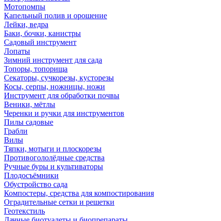
Мотопомпы
Капельный полив и орошение
Лейки, ведра
Баки, бочки, канистры
Садовый инструмент
Лопаты
Зимний инструмент для сада
Топоры, топорища
Секаторы, сучкорезы, кусторезы
Косы, серпы, ножницы, ножи
Инструмент для обработки почвы
Веники, мётлы
Черенки и ручки для инструментов
Пилы садовые
Грабли
Вилы
Тяпки, мотыги и плоскорезы
Противогололёдные средства
Ручные буры и культиваторы
Плодосъёмники
Обустройство сада
Компостеры, средства для компостирования
Оградительные сетки и решетки
Геотекстиль
Дачные биотуалеты и биопрепараты