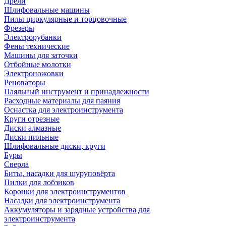
Дрели
Шлифовальные машины
Пилы циркулярные и торцовочные
Фрезеры
Электрорубанки
Фены технические
Машины для заточки
Отбойные молотки
Электроножовки
Реноваторы
Паяльный инструмент и принадлежности
Расходные материалы для паяния
Оснастка для электроинструмента
Круги отрезные
Диски алмазные
Диски пильные
Шлифовальные диски, круги
Буры
Сверла
Биты, насадки для шуруповёрта
Пилки для лобзиков
Коронки для электроинструментов
Насадки для электроинструмента
Аккумуляторы и зарядные устройства для
электроинструмента