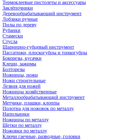
Термоклеевые пистолеты и аксессуары
Заклёпочники
Деревообрабатывающий инструмент
Лобзики ручные
Пилы по дереву
Рубанки
Стамески
Стусла
Шарнирно-губцевый инструмент
Пассатижи, плоскогубцы и тонкогубцы
Бокорезы, кусачки
Клещи, зажимы
Болторезы
Ножницы, ножи
Ножи строительные
Лезвия для ножей
Ножницы хозяйственные
Металлообрабатывающий инструмент
Метчики, плашки, клоппы
Полотна для ножовок по металлу
Напильники
Ножницы по металлу
Щетки по металлу
Ножовки по металлу
Ключи гаечные, разводные, головки