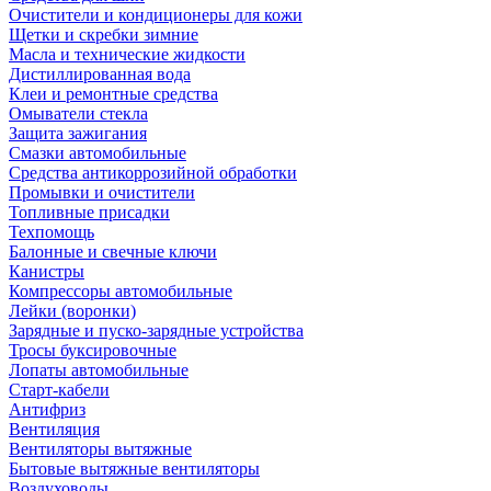
Очистители и кондиционеры для кожи
Щетки и скребки зимние
Масла и технические жидкости
Дистиллированная вода
Клеи и ремонтные средства
Омыватели стекла
Защита зажигания
Смазки автомобильные
Средства антикоррозийной обработки
Промывки и очистители
Топливные присадки
Техпомощь
Балонные и свечные ключи
Канистры
Компрессоры автомобильные
Лейки (воронки)
Зарядные и пуско-зарядные устройства
Тросы буксировочные
Лопаты автомобильные
Старт-кабели
Антифриз
Вентиляция
Вентиляторы вытяжные
Бытовые вытяжные вентиляторы
Воздуховоды