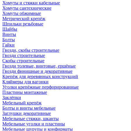
Хомуты и стяжки кабельные
Хомуты сантехнические
Хомуты обжимные
Метрический крепёж
Шпильки резьбовые
Шайбы
Винты
Болты
Гайки
Гвозди, скобы строительные
Гвозди строительные
Скобы строительные
Гвозди толевые, винтовые, ершёные
Гвозди финишные и декоративные
Крепёж для деревянных конструкций
Кляймеры для вагонки
Уголки крепёжные перфорированные
Пластины монтажные
Заклёпки
Мебельный крепёж
Болты и винты мебельные
Заглушки декоративные
Мебельные стяжки, шканты
Мебельные уголки и пластины
Мебельные шурупы и конфирматы