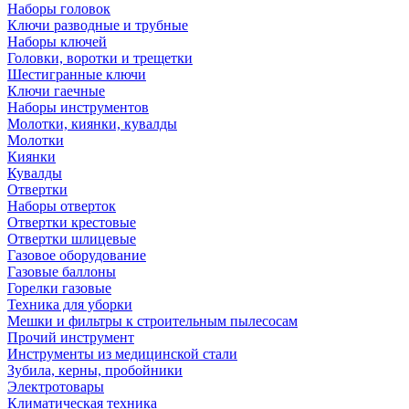
Наборы головок
Ключи разводные и трубные
Наборы ключей
Головки, воротки и трещетки
Шестигранные ключи
Ключи гаечные
Наборы инструментов
Молотки, киянки, кувалды
Молотки
Киянки
Кувалды
Отвертки
Наборы отверток
Отвертки крестовые
Отвертки шлицевые
Газовое оборудование
Газовые баллоны
Горелки газовые
Техника для уборки
Мешки и фильтры к строительным пылесосам
Прочий инструмент
Инструменты из медицинской стали
Зубила, керны, пробойники
Электротовары
Климатическая техника