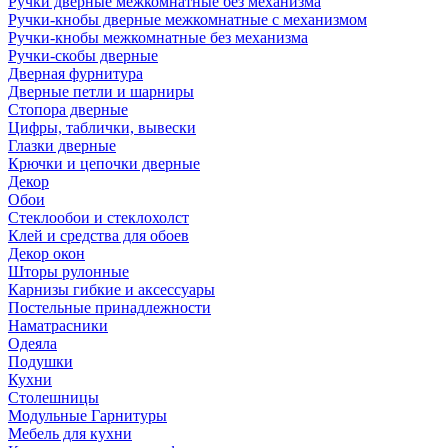
Ручки дверные межкомнатные без механизма
Ручки-кнобы дверные межкомнатные с механизмом
Ручки-кнобы межкомнатные без механизма
Ручки-скобы дверные
Дверная фурнитура
Дверные петли и шарниры
Стопора дверные
Цифры, таблички, вывески
Глазки дверные
Крючки и цепочки дверные
Декор
Обои
Стеклообои и стеклохолст
Клей и средства для обоев
Декор окон
Шторы рулонные
Карнизы гибкие и аксессуары
Постельные принадлежности
Наматрасники
Одеяла
Подушки
Кухни
Столешницы
Модульные Гарнитуры
Мебель для кухни