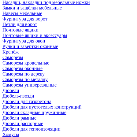
Насадки, накладки под мебельные ножки
Замки и защёлки мебельные
Навесы мебельные
Фурнитура для ворот
Петли для ворот
Почтовые ящики
Почтовые ящики и аксессуары
Фурнитура для окон
Ручки и завертки оконные
Крепёж
Саморезы
Саморезы кровельные
Саморезы оконные
Саморезы по дереву
Саморезы по металлу
Саморезы универсальные
Дюбели
Дюбель-гвозди
Дюбели для газобетона
Дюбели для пустотелых конструкций
Дюбели складные пружинные
Дюбели рамные
Дюбели распорные
Дюбели для теплоизоляции
Хомуты