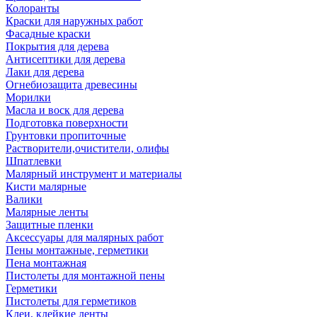
Колоранты
Краски для наружных работ
Фасадные краски
Покрытия для дерева
Антисептики для дерева
Лаки для дерева
Огнебиозащита древесины
Морилки
Масла и воск для дерева
Подготовка поверхности
Грунтовки пропиточные
Растворители,очистители, олифы
Шпатлевки
Малярный инструмент и материалы
Кисти малярные
Валики
Малярные ленты
Защитные пленки
Аксессуары для малярных работ
Пены монтажные, герметики
Пена монтажная
Пистолеты для монтажной пены
Герметики
Пистолеты для герметиков
Клеи, клейкие ленты