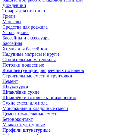
Дождевики
Товары для пикника
Грили
Мангалы
Средства для розжига
Уголь, дрова
Бассейны и аксессуары
Бассейны
Химия для бассейнов
Надувные матрасы и круги
Строительные материалы
Потолки подвесные
Комплектующие для реечных потолков
Строительные смеси и грунтовки
Цемент
Штукатурки
Шпаклёвки сухие
Шпаклёвки готовые к применению
Сухие смеси для пола
Монтажные и кладочные смеси
Цементно-песчаные смеси
Бетоноконтакт
Маяки штукатурные
Профили штукатурные