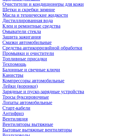
Очистители и кондиционеры для кожи
Щетки и скребки зимние
Масла и технические жидкости
Дистиллированная вода
Клеи и ремонтные средства
Омыватели стекла
Защита зажигания
Смазки автомобильные
Средства антикоррозийной обработки
Промывки и очистители
Топливные присадки
Техпомощь
Балонные и свечные ключи
Канистры
Компрессоры автомобильные
Лейки (воронки)
Зарядные и пуско-зарядные устройства
Тросы буксировочные
Лопаты автомобильные
Старт-кабели
Антифриз
Вентиляция
Вентиляторы вытяжные
Бытовые вытяжные вентиляторы
Воздуховоды