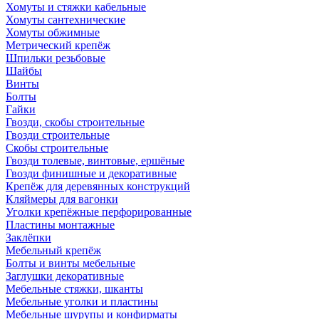
Хомуты и стяжки кабельные
Хомуты сантехнические
Хомуты обжимные
Метрический крепёж
Шпильки резьбовые
Шайбы
Винты
Болты
Гайки
Гвозди, скобы строительные
Гвозди строительные
Скобы строительные
Гвозди толевые, винтовые, ершёные
Гвозди финишные и декоративные
Крепёж для деревянных конструкций
Кляймеры для вагонки
Уголки крепёжные перфорированные
Пластины монтажные
Заклёпки
Мебельный крепёж
Болты и винты мебельные
Заглушки декоративные
Мебельные стяжки, шканты
Мебельные уголки и пластины
Мебельные шурупы и конфирматы