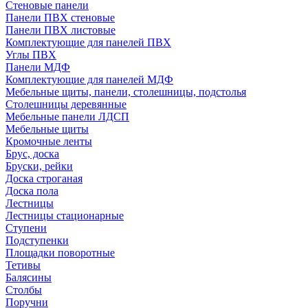
Стеновые панели
Панели ПВХ стеновые
Панели ПВХ листовые
Комплектующие для панелей ПВХ
Углы ПВХ
Панели МДФ
Комплектующие для панелей МДФ
Мебельные щиты, панели, столешницы, подстолья
Столешницы деревянные
Мебельные панели ЛДСП
Мебельные щиты
Кромочные ленты
Брус, доска
Бруски, рейки
Доска строганая
Доска пола
Лестницы
Лестницы стационарные
Ступени
Подступенки
Площадки поворотные
Тетивы
Балясины
Столбы
Поручни