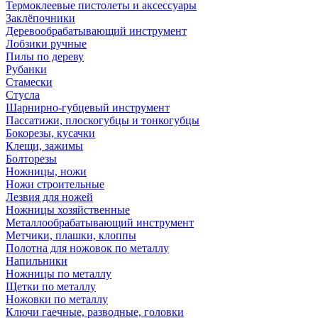
Термоклеевые пистолеты и аксессуары
Заклёпочники
Деревообрабатывающий инструмент
Лобзики ручные
Пилы по дереву
Рубанки
Стамески
Стусла
Шарнирно-губцевый инструмент
Пассатижи, плоскогубцы и тонкогубцы
Бокорезы, кусачки
Клещи, зажимы
Болторезы
Ножницы, ножи
Ножи строительные
Лезвия для ножей
Ножницы хозяйственные
Металлообрабатывающий инструмент
Метчики, плашки, клоппы
Полотна для ножовок по металлу
Напильники
Ножницы по металлу
Щетки по металлу
Ножовки по металлу
Ключи гаечные, разводные, головки