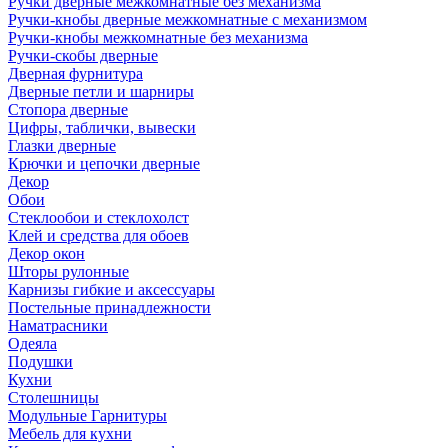
Ручки дверные межкомнатные без механизма
Ручки-кнобы дверные межкомнатные с механизмом
Ручки-кнобы межкомнатные без механизма
Ручки-скобы дверные
Дверная фурнитура
Дверные петли и шарниры
Стопора дверные
Цифры, таблички, вывески
Глазки дверные
Крючки и цепочки дверные
Декор
Обои
Стеклообои и стеклохолст
Клей и средства для обоев
Декор окон
Шторы рулонные
Карнизы гибкие и аксессуары
Постельные принадлежности
Наматрасники
Одеяла
Подушки
Кухни
Столешницы
Модульные Гарнитуры
Мебель для кухни