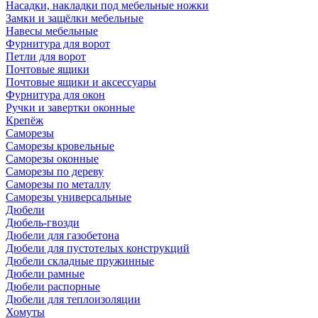
Насадки, накладки под мебельные ножки
Замки и защёлки мебельные
Навесы мебельные
Фурнитура для ворот
Петли для ворот
Почтовые ящики
Почтовые ящики и аксессуары
Фурнитура для окон
Ручки и завертки оконные
Крепёж
Саморезы
Саморезы кровельные
Саморезы оконные
Саморезы по дереву
Саморезы по металлу
Саморезы универсальные
Дюбели
Дюбель-гвозди
Дюбели для газобетона
Дюбели для пустотелых конструкций
Дюбели складные пружинные
Дюбели рамные
Дюбели распорные
Дюбели для теплоизоляции
Хомуты