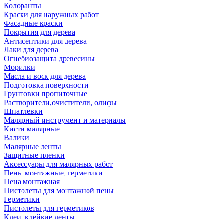
Колоранты
Краски для наружных работ
Фасадные краски
Покрытия для дерева
Антисептики для дерева
Лаки для дерева
Огнебиозащита древесины
Морилки
Масла и воск для дерева
Подготовка поверхности
Грунтовки пропиточные
Растворители,очистители, олифы
Шпатлевки
Малярный инструмент и материалы
Кисти малярные
Валики
Малярные ленты
Защитные пленки
Аксессуары для малярных работ
Пены монтажные, герметики
Пена монтажная
Пистолеты для монтажной пены
Герметики
Пистолеты для герметиков
Клеи, клейкие ленты