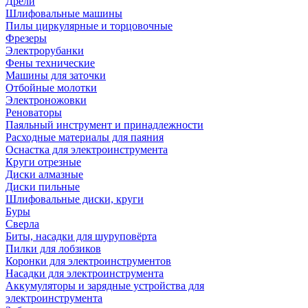
Дрели
Шлифовальные машины
Пилы циркулярные и торцовочные
Фрезеры
Электрорубанки
Фены технические
Машины для заточки
Отбойные молотки
Электроножовки
Реноваторы
Паяльный инструмент и принадлежности
Расходные материалы для паяния
Оснастка для электроинструмента
Круги отрезные
Диски алмазные
Диски пильные
Шлифовальные диски, круги
Буры
Сверла
Биты, насадки для шуруповёрта
Пилки для лобзиков
Коронки для электроинструментов
Насадки для электроинструмента
Аккумуляторы и зарядные устройства для
электроинструмента