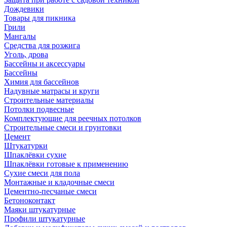
Дождевики
Товары для пикника
Грили
Мангалы
Средства для розжига
Уголь, дрова
Бассейны и аксессуары
Бассейны
Химия для бассейнов
Надувные матрасы и круги
Строительные материалы
Потолки подвесные
Комплектующие для реечных потолков
Строительные смеси и грунтовки
Цемент
Штукатурки
Шпаклёвки сухие
Шпаклёвки готовые к применению
Сухие смеси для пола
Монтажные и кладочные смеси
Цементно-песчаные смеси
Бетоноконтакт
Маяки штукатурные
Профили штукатурные