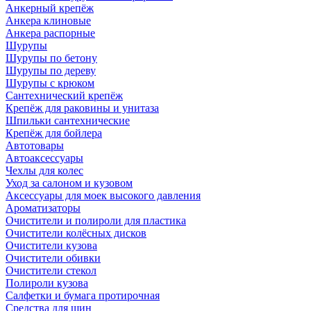
Анкерный крепёж
Анкера клиновые
Анкера распорные
Шурупы
Шурупы по бетону
Шурупы по дереву
Шурупы с крюком
Сантехнический крепёж
Крепёж для раковины и унитаза
Шпильки сантехнические
Крепёж для бойлера
Автотовары
Автоаксессуары
Чехлы для колес
Уход за салоном и кузовом
Аксессуары для моек высокого давления
Ароматизаторы
Очистители и полироли для пластика
Очистители колёсных дисков
Очистители кузова
Очистители обивки
Очистители стекол
Полироли кузова
Салфетки и бумага протирочная
Средства для шин