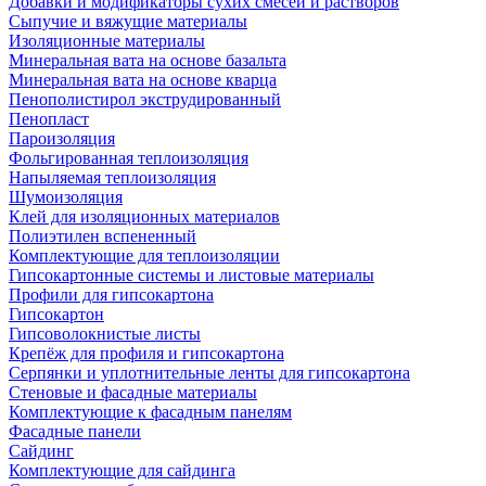
Добавки и модификаторы сухих смесей и растворов
Сыпучие и вяжущие материалы
Изоляционные материалы
Минеральная вата на основе базальта
Минеральная вата на основе кварца
Пенополистирол экструдированный
Пенопласт
Пароизоляция
Фольгированная теплоизоляция
Напыляемая теплоизоляция
Шумоизоляция
Клей для изоляционных материалов
Полиэтилен вспененный
Комплектующие для теплоизоляции
Гипсокартонные системы и листовые материалы
Профили для гипсокартона
Гипсокартон
Гипсоволокнистые листы
Крепёж для профиля и гипсокартона
Серпянки и уплотнительные ленты для гипсокартона
Стеновые и фасадные материалы
Комплектующие к фасадным панелям
Фасадные панели
Сайдинг
Комплектующие для сайдинга