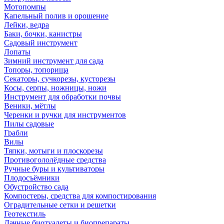
Мотопомпы
Капельный полив и орошение
Лейки, ведра
Баки, бочки, канистры
Садовый инструмент
Лопаты
Зимний инструмент для сада
Топоры, топорища
Секаторы, сучкорезы, кусторезы
Косы, серпы, ножницы, ножи
Инструмент для обработки почвы
Веники, мётлы
Черенки и ручки для инструментов
Пилы садовые
Грабли
Вилы
Тяпки, мотыги и плоскорезы
Противогололёдные средства
Ручные буры и культиваторы
Плодосъёмники
Обустройство сада
Компостеры, средства для компостирования
Оградительные сетки и решетки
Геотекстиль
Дачные биотуалеты и биопрепараты