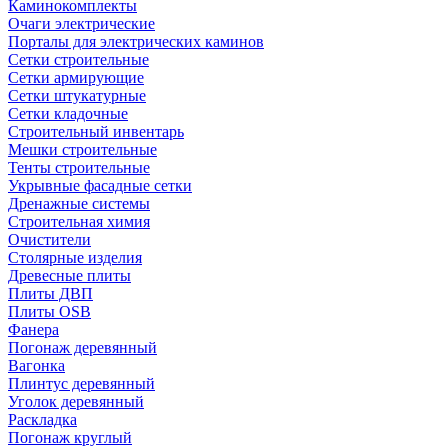
Каминокомплекты
Очаги электрические
Порталы для электрических каминов
Сетки строительные
Сетки армирующие
Сетки штукатурные
Сетки кладочные
Строительный инвентарь
Мешки строительные
Тенты строительные
Укрывные фасадные сетки
Дренажные системы
Строительная химия
Очистители
Столярные изделия
Древесные плиты
Плиты ДВП
Плиты OSB
Фанера
Погонаж деревянный
Вагонка
Плинтус деревянный
Уголок деревянный
Раскладка
Погонаж круглый