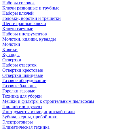
Наборы головок
Ключи разводные и трубные
Наборы ключей
Головки, воротки и трещетки
Шестигранные ключи
Ключи гаечные
Наборы инструментов
Молотки, киянки, кувалды
Молотки
Киянки
Кувалды
Отвертки
Наборы отверток
Отвертки крестовые
Отвертки шлицевые
Газовое оборудование
Газовые баллоны
Горелки газовые
Техника для уборки
Мешки и фильтры к строительным пылесосам
Прочий инструмент
Инструменты из медицинской стали
Зубила, керны, пробойники
Электротовары
Климатическая техника