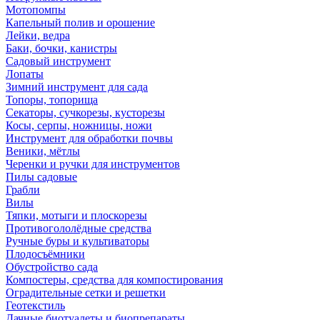
Мотопомпы
Капельный полив и орошение
Лейки, ведра
Баки, бочки, канистры
Садовый инструмент
Лопаты
Зимний инструмент для сада
Топоры, топорища
Секаторы, сучкорезы, кусторезы
Косы, серпы, ножницы, ножи
Инструмент для обработки почвы
Веники, мётлы
Черенки и ручки для инструментов
Пилы садовые
Грабли
Вилы
Тяпки, мотыги и плоскорезы
Противогололёдные средства
Ручные буры и культиваторы
Плодосъёмники
Обустройство сада
Компостеры, средства для компостирования
Оградительные сетки и решетки
Геотекстиль
Дачные биотуалеты и биопрепараты