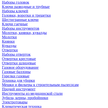
Наборы головок
Ключи разводные и трубные
Наборы ключей
Головки, воротки и трещетки
Шестигранные ключи
Ключи гаечные
Наборы инструментов
Молотки, киянки, кувалды
Молотки
Киянки
Кувалды
Отвертки
Наборы отверток
Отвертки крестовые
Отвертки шлицевые
Газовое оборудование
Газовые баллоны
Горелки газовые
Техника для уборки
Мешки и фильтры к строительным пылесосам
Прочий инструмент
Инструменты из медицинской стали
Зубила, керны, пробойники
Электротовары
Климатическая техника