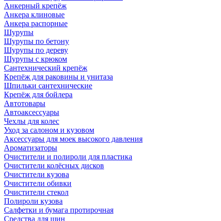
Анкерный крепёж
Анкера клиновые
Анкера распорные
Шурупы
Шурупы по бетону
Шурупы по дереву
Шурупы с крюком
Сантехнический крепёж
Крепёж для раковины и унитаза
Шпильки сантехнические
Крепёж для бойлера
Автотовары
Автоаксессуары
Чехлы для колес
Уход за салоном и кузовом
Аксессуары для моек высокого давления
Ароматизаторы
Очистители и полироли для пластика
Очистители колёсных дисков
Очистители кузова
Очистители обивки
Очистители стекол
Полироли кузова
Салфетки и бумага протирочная
Средства для шин