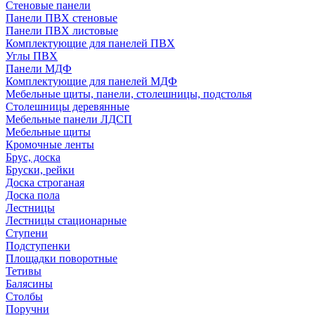
Стеновые панели
Панели ПВХ стеновые
Панели ПВХ листовые
Комплектующие для панелей ПВХ
Углы ПВХ
Панели МДФ
Комплектующие для панелей МДФ
Мебельные щиты, панели, столешницы, подстолья
Столешницы деревянные
Мебельные панели ЛДСП
Мебельные щиты
Кромочные ленты
Брус, доска
Бруски, рейки
Доска строганая
Доска пола
Лестницы
Лестницы стационарные
Ступени
Подступенки
Площадки поворотные
Тетивы
Балясины
Столбы
Поручни