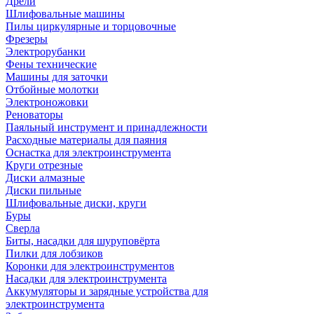
Дрели
Шлифовальные машины
Пилы циркулярные и торцовочные
Фрезеры
Электрорубанки
Фены технические
Машины для заточки
Отбойные молотки
Электроножовки
Реноваторы
Паяльный инструмент и принадлежности
Расходные материалы для паяния
Оснастка для электроинструмента
Круги отрезные
Диски алмазные
Диски пильные
Шлифовальные диски, круги
Буры
Сверла
Биты, насадки для шуруповёрта
Пилки для лобзиков
Коронки для электроинструментов
Насадки для электроинструмента
Аккумуляторы и зарядные устройства для
электроинструмента