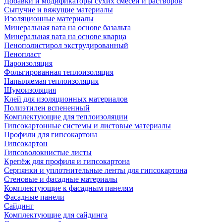
Добавки и модификаторы сухих смесей и растворов
Сыпучие и вяжущие материалы
Изоляционные материалы
Минеральная вата на основе базальта
Минеральная вата на основе кварца
Пенополистирол экструдированный
Пенопласт
Пароизоляция
Фольгированная теплоизоляция
Напыляемая теплоизоляция
Шумоизоляция
Клей для изоляционных материалов
Полиэтилен вспененный
Комплектующие для теплоизоляции
Гипсокартонные системы и листовые материалы
Профили для гипсокартона
Гипсокартон
Гипсоволокнистые листы
Крепёж для профиля и гипсокартона
Серпянки и уплотнительные ленты для гипсокартона
Стеновые и фасадные материалы
Комплектующие к фасадным панелям
Фасадные панели
Сайдинг
Комплектующие для сайдинга