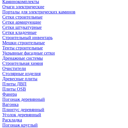
Каминокомплекты
Очаги электрические
Порталы для электрических каминов
Сетки строительные
Сетки армирующие
Сетки штукатурные
Сетки кладочные
Строительный инвентарь
Мешки строительные
Тенты строительные
Укрывные фасадные сетки
Дренажные системы
Строительная химия
Очистители
Столярные изделия
Древесные плиты
Плиты ДВП
Плиты OSB
Фанера
Погонаж деревянный
Вагонка
Плинтус деревянный
Уголок деревянный
Раскладка
Погонаж круглый