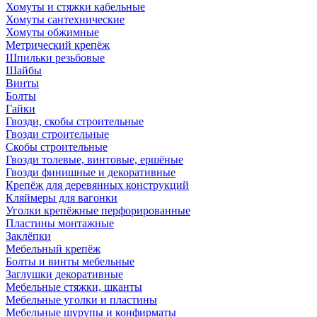
Хомуты и стяжки кабельные
Хомуты сантехнические
Хомуты обжимные
Метрический крепёж
Шпильки резьбовые
Шайбы
Винты
Болты
Гайки
Гвозди, скобы строительные
Гвозди строительные
Скобы строительные
Гвозди толевые, винтовые, ершёные
Гвозди финишные и декоративные
Крепёж для деревянных конструкций
Кляймеры для вагонки
Уголки крепёжные перфорированные
Пластины монтажные
Заклёпки
Мебельный крепёж
Болты и винты мебельные
Заглушки декоративные
Мебельные стяжки, шканты
Мебельные уголки и пластины
Мебельные шурупы и конфирматы