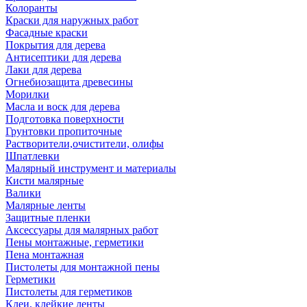
Колоранты
Краски для наружных работ
Фасадные краски
Покрытия для дерева
Антисептики для дерева
Лаки для дерева
Огнебиозащита древесины
Морилки
Масла и воск для дерева
Подготовка поверхности
Грунтовки пропиточные
Растворители,очистители, олифы
Шпатлевки
Малярный инструмент и материалы
Кисти малярные
Валики
Малярные ленты
Защитные пленки
Аксессуары для малярных работ
Пены монтажные, герметики
Пена монтажная
Пистолеты для монтажной пены
Герметики
Пистолеты для герметиков
Клеи, клейкие ленты