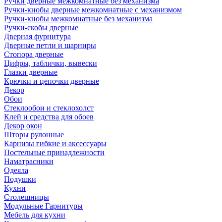
Ручки дверные межкомнатные без механизма
Ручки-кнобы дверные межкомнатные с механизмом
Ручки-кнобы межкомнатные без механизма
Ручки-скобы дверные
Дверная фурнитура
Дверные петли и шарниры
Стопора дверные
Цифры, таблички, вывески
Глазки дверные
Крючки и цепочки дверные
Декор
Обои
Стеклообои и стеклохолст
Клей и средства для обоев
Декор окон
Шторы рулонные
Карнизы гибкие и аксессуары
Постельные принадлежности
Наматрасники
Одеяла
Подушки
Кухни
Столешницы
Модульные Гарнитуры
Мебель для кухни