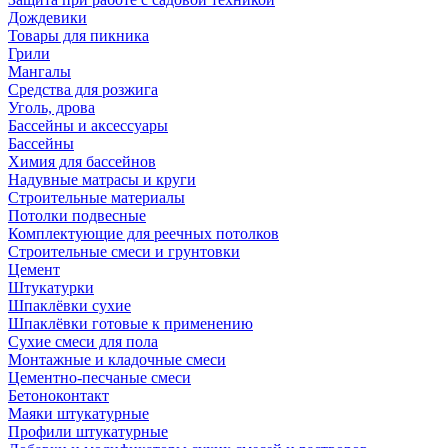
Дождевики
Товары для пикника
Грили
Мангалы
Средства для розжига
Уголь, дрова
Бассейны и аксессуары
Бассейны
Химия для бассейнов
Надувные матрасы и круги
Строительные материалы
Потолки подвесные
Комплектующие для реечных потолков
Строительные смеси и грунтовки
Цемент
Штукатурки
Шпаклёвки сухие
Шпаклёвки готовые к применению
Сухие смеси для пола
Монтажные и кладочные смеси
Цементно-песчаные смеси
Бетоноконтакт
Маяки штукатурные
Профили штукатурные