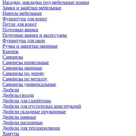
Насадки, накладки под мебельные ножки
Замки и защёлки мебельные
Навесы мебельные
Фурнитура для ворот
Петли для ворот
Почтовые ящики
Почтовые ящики и аксессуары
Фурнитура для окон
Ручки и завертки оконные
Крепёж
Саморезы
Саморезы кровельные
Саморезы оконные
Саморезы по дереву
Саморезы по металлу
Саморезы универсальные
Дюбели
Дюбель-гвозди
Дюбели для газобетона
Дюбели для пустотелых конструкций
Дюбели складные пружинные
Дюбели рамные
Дюбели распорные
Дюбели для теплоизоляции
Хомуты