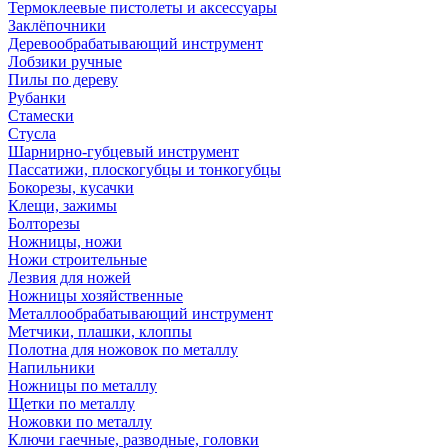
Термоклеевые пистолеты и аксессуары
Заклёпочники
Деревообрабатывающий инструмент
Лобзики ручные
Пилы по дереву
Рубанки
Стамески
Стусла
Шарнирно-губцевый инструмент
Пассатижи, плоскогубцы и тонкогубцы
Бокорезы, кусачки
Клещи, зажимы
Болторезы
Ножницы, ножи
Ножи строительные
Лезвия для ножей
Ножницы хозяйственные
Металлообрабатывающий инструмент
Метчики, плашки, клоппы
Полотна для ножовок по металлу
Напильники
Ножницы по металлу
Щетки по металлу
Ножовки по металлу
Ключи гаечные, разводные, головки