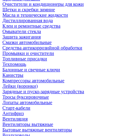
Очистители и кондиционеры для кожи
Щетки и скребки зимние
Масла и технические жидкости
Дистиллированная вода
Клеи и ремонтные средства
Омыватели стекла
Защита зажигания
Смазки автомобильные
Средства антикоррозийной обработки
Промывки и очистители
Топливные присадки
Техпомощь
Балонные и свечные ключи
Канистры
Компрессоры автомобильные
Лейки (воронки)
Зарядные и пуско-зарядные устройства
Тросы буксировочные
Лопаты автомобильные
Старт-кабели
Антифриз
Вентиляция
Вентиляторы вытяжные
Бытовые вытяжные вентиляторы
Воздуховоды