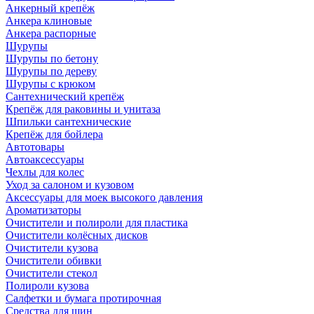
Анкерный крепёж
Анкера клиновые
Анкера распорные
Шурупы
Шурупы по бетону
Шурупы по дереву
Шурупы с крюком
Сантехнический крепёж
Крепёж для раковины и унитаза
Шпильки сантехнические
Крепёж для бойлера
Автотовары
Автоаксессуары
Чехлы для колес
Уход за салоном и кузовом
Аксессуары для моек высокого давления
Ароматизаторы
Очистители и полироли для пластика
Очистители колёсных дисков
Очистители кузова
Очистители обивки
Очистители стекол
Полироли кузова
Салфетки и бумага протирочная
Средства для шин