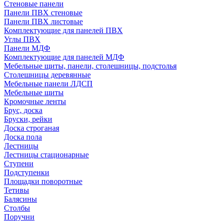
Стеновые панели
Панели ПВХ стеновые
Панели ПВХ листовые
Комплектующие для панелей ПВХ
Углы ПВХ
Панели МДФ
Комплектующие для панелей МДФ
Мебельные щиты, панели, столешницы, подстолья
Столешницы деревянные
Мебельные панели ЛДСП
Мебельные щиты
Кромочные ленты
Брус, доска
Бруски, рейки
Доска строганая
Доска пола
Лестницы
Лестницы стационарные
Ступени
Подступенки
Площадки поворотные
Тетивы
Балясины
Столбы
Поручни