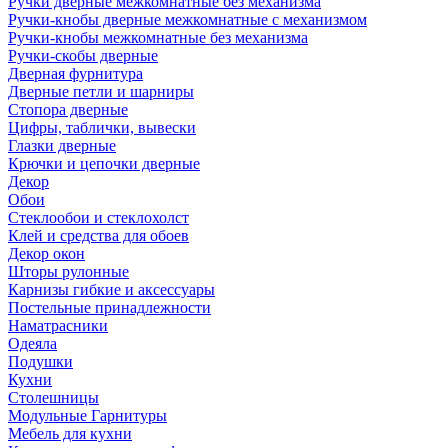
Ручки дверные межкомнатные без механизма
Ручки-кнобы дверные межкомнатные с механизмом
Ручки-кнобы межкомнатные без механизма
Ручки-скобы дверные
Дверная фурнитура
Дверные петли и шарниры
Стопора дверные
Цифры, таблички, вывески
Глазки дверные
Крючки и цепочки дверные
Декор
Обои
Стеклообои и стеклохолст
Клей и средства для обоев
Декор окон
Шторы рулонные
Карнизы гибкие и аксессуары
Постельные принадлежности
Наматрасники
Одеяла
Подушки
Кухни
Столешницы
Модульные Гарнитуры
Мебель для кухни