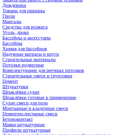
Дождевики
Товары для пикника
Грили
Мангалы
Средства для розжига
Уголь, дрова
Бассейны и аксессуары
Бассейны
Химия для бассейнов
Надувные матрасы и круги
Строительные материалы
Потолки подвесные
Комплектующие для реечных потолков
Строительные смеси и грунтовки
Цемент
Штукатурки
Шпаклёвки сухие
Шпаклёвки готовые к применению
Сухие смеси для пола
Монтажные и кладочные смеси
Цементно-песчаные смеси
Бетоноконтакт
Маяки штукатурные
Профили штукатурные