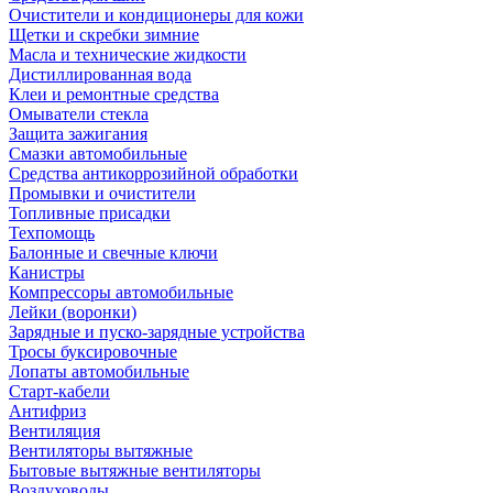
Очистители и кондиционеры для кожи
Щетки и скребки зимние
Масла и технические жидкости
Дистиллированная вода
Клеи и ремонтные средства
Омыватели стекла
Защита зажигания
Смазки автомобильные
Средства антикоррозийной обработки
Промывки и очистители
Топливные присадки
Техпомощь
Балонные и свечные ключи
Канистры
Компрессоры автомобильные
Лейки (воронки)
Зарядные и пуско-зарядные устройства
Тросы буксировочные
Лопаты автомобильные
Старт-кабели
Антифриз
Вентиляция
Вентиляторы вытяжные
Бытовые вытяжные вентиляторы
Воздуховоды