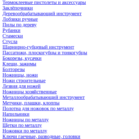
Термоклеевые пистолеты и аксессуары
Заклёпочники
Деревообрабатывающий инструмент
Лобзики ручные
Пилы по дереву
Рубанки
Стамески
Стусла
Шарнирно-губцевый инструмент
Пассатижи, плоскогубцы и тонкогубцы
Бокорезы, кусачки
Клещи, зажимы
Болторезы
Ножницы, ножи
Ножи строительные
Лезвия для ножей
Ножницы хозяйственные
Металлообрабатывающий инструмент
Метчики, плашки, клоппы
Полотна для ножовок по металлу
Напильники
Ножницы по металлу
Щетки по металлу
Ножовки по металлу
Ключи гаечные, разводные, головки