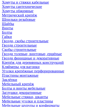
Хомуты и стяжки кабельные
Хомуты сантехнические
Хомуты обжимные
Метрический крепёж
Шпильки резьбовые
Шайбы
Винты
Болты
Гайки
Гвозди, скобы строительные
Гвозди строительные
Скобы строительные
Гвозди толевые, винтовые, ершёные
Гвозди финишные и декоративные
Крепёж для деревянных конструкций
Кляймеры для вагонки
Уголки крепёжные перфорированные
Пластины монтажные
Заклёпки
Мебельный крепёж
Болты и винты мебельные
Заглушки декоративные
Мебельные стяжки, шканты
Мебельные уголки и пластины
Мебельные шурупы и конфирматы