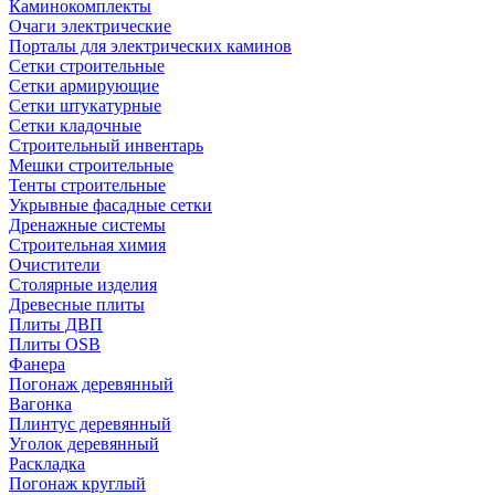
Каминокомплекты
Очаги электрические
Порталы для электрических каминов
Сетки строительные
Сетки армирующие
Сетки штукатурные
Сетки кладочные
Строительный инвентарь
Мешки строительные
Тенты строительные
Укрывные фасадные сетки
Дренажные системы
Строительная химия
Очистители
Столярные изделия
Древесные плиты
Плиты ДВП
Плиты OSB
Фанера
Погонаж деревянный
Вагонка
Плинтус деревянный
Уголок деревянный
Раскладка
Погонаж круглый