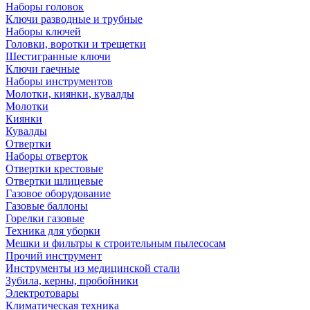
Наборы головок
Ключи разводные и трубные
Наборы ключей
Головки, воротки и трещетки
Шестигранные ключи
Ключи гаечные
Наборы инструментов
Молотки, киянки, кувалды
Молотки
Киянки
Кувалды
Отвертки
Наборы отверток
Отвертки крестовые
Отвертки шлицевые
Газовое оборудование
Газовые баллоны
Горелки газовые
Техника для уборки
Мешки и фильтры к строительным пылесосам
Прочий инструмент
Инструменты из медицинской стали
Зубила, керны, пробойники
Электротовары
Климатическая техника