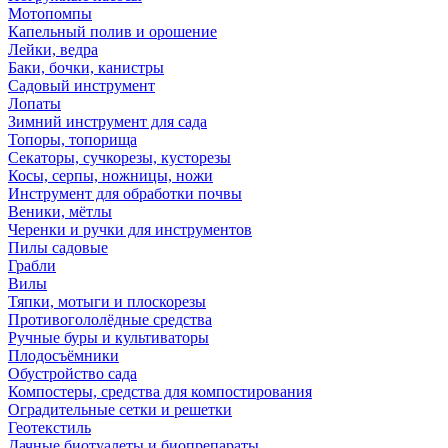
Мотопомпы
Капельный полив и орошение
Лейки, ведра
Баки, бочки, канистры
Садовый инструмент
Лопаты
Зимний инструмент для сада
Топоры, топорища
Секаторы, сучкорезы, кусторезы
Косы, серпы, ножницы, ножи
Инструмент для обработки почвы
Веники, мётлы
Черенки и ручки для инструментов
Пилы садовые
Грабли
Вилы
Тяпки, мотыги и плоскорезы
Противогололёдные средства
Ручные буры и культиваторы
Плодосъёмники
Обустройство сада
Компостеры, средства для компостирования
Оградительные сетки и решетки
Геотекстиль
Дачные биотуалеты и биопрепараты