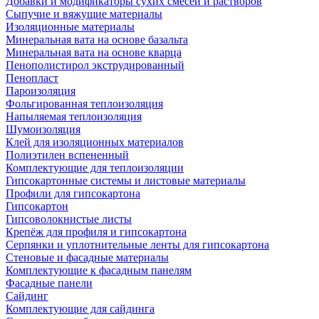
Добавки и модификаторы сухих смесей и растворов
Сыпучие и вяжущие материалы
Изоляционные материалы
Минеральная вата на основе базальта
Минеральная вата на основе кварца
Пенополистирол экструдированный
Пенопласт
Пароизоляция
Фольгированная теплоизоляция
Напыляемая теплоизоляция
Шумоизоляция
Клей для изоляционных материалов
Полиэтилен вспененный
Комплектующие для теплоизоляции
Гипсокартонные системы и листовые материалы
Профили для гипсокартона
Гипсокартон
Гипсоволокнистые листы
Крепёж для профиля и гипсокартона
Серпянки и уплотнительные ленты для гипсокартона
Стеновые и фасадные материалы
Комплектующие к фасадным панелям
Фасадные панели
Сайдинг
Комплектующие для сайдинга