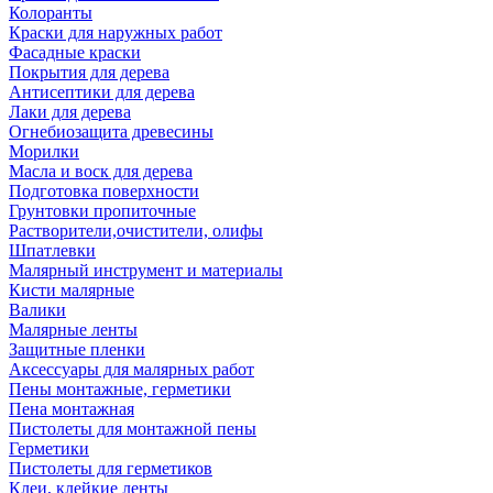
Колоранты
Краски для наружных работ
Фасадные краски
Покрытия для дерева
Антисептики для дерева
Лаки для дерева
Огнебиозащита древесины
Морилки
Масла и воск для дерева
Подготовка поверхности
Грунтовки пропиточные
Растворители,очистители, олифы
Шпатлевки
Малярный инструмент и материалы
Кисти малярные
Валики
Малярные ленты
Защитные пленки
Аксессуары для малярных работ
Пены монтажные, герметики
Пена монтажная
Пистолеты для монтажной пены
Герметики
Пистолеты для герметиков
Клеи, клейкие ленты