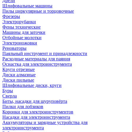
Дрели
Шлифовальные машины
Пилы циркулярные и торцовочные
Фрезеры
Электрорубанки
Фены технические
Машины для заточки
Отбойные молотки
Электроножовки
Реноваторы
Паяльный инструмент и принадлежности
Расходные материалы для паяния
Оснастка для электроинструмента
Круги отрезные
Диски алмазные
Диски пильные
Шлифовальные диски, круги
Буры
Сверла
Биты, насадки для шуруповёрта
Пилки для лобзиков
Коронки для электроинструментов
Насадки для электроинструмента
Аккумуляторы и зарядные устройства для
электроинструмента