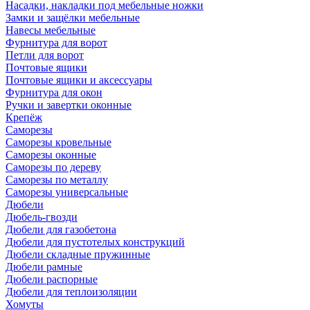
Насадки, накладки под мебельные ножки
Замки и защёлки мебельные
Навесы мебельные
Фурнитура для ворот
Петли для ворот
Почтовые ящики
Почтовые ящики и аксессуары
Фурнитура для окон
Ручки и завертки оконные
Крепёж
Саморезы
Саморезы кровельные
Саморезы оконные
Саморезы по дереву
Саморезы по металлу
Саморезы универсальные
Дюбели
Дюбель-гвозди
Дюбели для газобетона
Дюбели для пустотелых конструкций
Дюбели складные пружинные
Дюбели рамные
Дюбели распорные
Дюбели для теплоизоляции
Хомуты