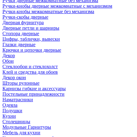
Ручки дверные межкомнатные без механизма
Ручки-кнобы дверные межкомнатные с механизмом
Ручки-кнобы межкомнатные без механизма
Ручки-скобы дверные
Дверная фурнитура
Дверные петли и шарниры
Стопора дверные
Цифры, таблички, вывески
Глазки дверные
Крючки и цепочки дверные
Декор
Обои
Стеклообои и стеклохолст
Клей и средства для обоев
Декор окон
Шторы рулонные
Карнизы гибкие и аксессуары
Постельные принадлежности
Наматрасники
Одеяла
Подушки
Кухни
Столешницы
Модульные Гарнитуры
Мебель для кухни