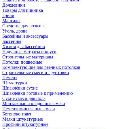
Дождевики
Товары для пикника
Грили
Мангалы
Средства для розжига
Уголь, дрова
Бассейны и аксессуары
Бассейны
Химия для бассейнов
Надувные матрасы и круги
Строительные материалы
Потолки подвесные
Комплектующие для реечных потолков
Строительные смеси и грунтовки
Цемент
Штукатурки
Шпаклёвки сухие
Шпаклёвки готовые к применению
Сухие смеси для пола
Монтажные и кладочные смеси
Цементно-песчаные смеси
Бетоноконтакт
Маяки штукатурные
Профили штукатурные