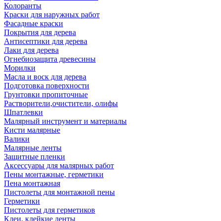
Колоранты
Краски для наружных работ
Фасадные краски
Покрытия для дерева
Антисептики для дерева
Лаки для дерева
Огнебиозащита древесины
Морилки
Масла и воск для дерева
Подготовка поверхности
Грунтовки пропиточные
Растворители,очистители, олифы
Шпатлевки
Малярный инструмент и материалы
Кисти малярные
Валики
Малярные ленты
Защитные пленки
Аксессуары для малярных работ
Пены монтажные, герметики
Пена монтажная
Пистолеты для монтажной пены
Герметики
Пистолеты для герметиков
Клеи, клейкие ленты