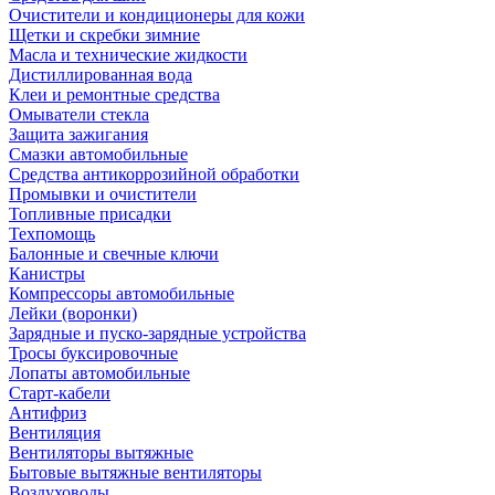
Очистители и кондиционеры для кожи
Щетки и скребки зимние
Масла и технические жидкости
Дистиллированная вода
Клеи и ремонтные средства
Омыватели стекла
Защита зажигания
Смазки автомобильные
Средства антикоррозийной обработки
Промывки и очистители
Топливные присадки
Техпомощь
Балонные и свечные ключи
Канистры
Компрессоры автомобильные
Лейки (воронки)
Зарядные и пуско-зарядные устройства
Тросы буксировочные
Лопаты автомобильные
Старт-кабели
Антифриз
Вентиляция
Вентиляторы вытяжные
Бытовые вытяжные вентиляторы
Воздуховоды