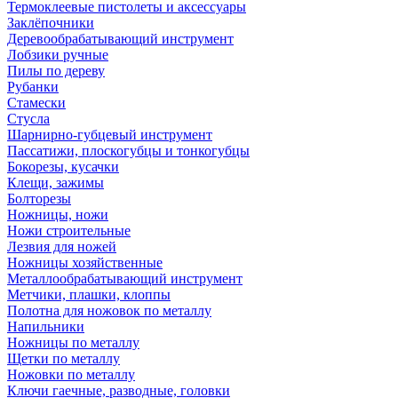
Термоклеевые пистолеты и аксессуары
Заклёпочники
Деревообрабатывающий инструмент
Лобзики ручные
Пилы по дереву
Рубанки
Стамески
Стусла
Шарнирно-губцевый инструмент
Пассатижи, плоскогубцы и тонкогубцы
Бокорезы, кусачки
Клещи, зажимы
Болторезы
Ножницы, ножи
Ножи строительные
Лезвия для ножей
Ножницы хозяйственные
Металлообрабатывающий инструмент
Метчики, плашки, клоппы
Полотна для ножовок по металлу
Напильники
Ножницы по металлу
Щетки по металлу
Ножовки по металлу
Ключи гаечные, разводные, головки