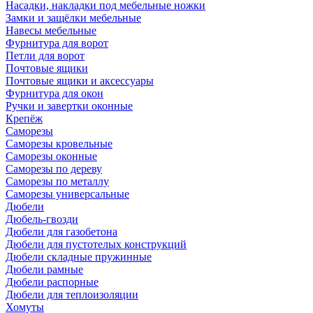
Насадки, накладки под мебельные ножки
Замки и защёлки мебельные
Навесы мебельные
Фурнитура для ворот
Петли для ворот
Почтовые ящики
Почтовые ящики и аксессуары
Фурнитура для окон
Ручки и завертки оконные
Крепёж
Саморезы
Саморезы кровельные
Саморезы оконные
Саморезы по дереву
Саморезы по металлу
Саморезы универсальные
Дюбели
Дюбель-гвозди
Дюбели для газобетона
Дюбели для пустотелых конструкций
Дюбели складные пружинные
Дюбели рамные
Дюбели распорные
Дюбели для теплоизоляции
Хомуты