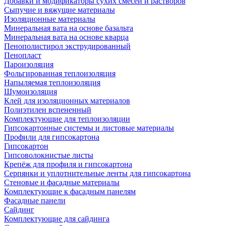
Добавки и модификаторы сухих смесей и растворов
Сыпучие и вяжущие материалы
Изоляционные материалы
Минеральная вата на основе базальта
Минеральная вата на основе кварца
Пенополистирол экструдированный
Пенопласт
Пароизоляция
Фольгированная теплоизоляция
Напыляемая теплоизоляция
Шумоизоляция
Клей для изоляционных материалов
Полиэтилен вспененный
Комплектующие для теплоизоляции
Гипсокартонные системы и листовые материалы
Профили для гипсокартона
Гипсокартон
Гипсоволокнистые листы
Крепёж для профиля и гипсокартона
Серпянки и уплотнительные ленты для гипсокартона
Стеновые и фасадные материалы
Комплектующие к фасадным панелям
Фасадные панели
Сайдинг
Комплектующие для сайдинга