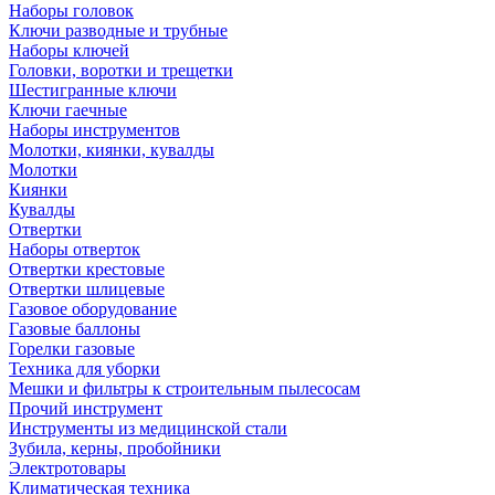
Наборы головок
Ключи разводные и трубные
Наборы ключей
Головки, воротки и трещетки
Шестигранные ключи
Ключи гаечные
Наборы инструментов
Молотки, киянки, кувалды
Молотки
Киянки
Кувалды
Отвертки
Наборы отверток
Отвертки крестовые
Отвертки шлицевые
Газовое оборудование
Газовые баллоны
Горелки газовые
Техника для уборки
Мешки и фильтры к строительным пылесосам
Прочий инструмент
Инструменты из медицинской стали
Зубила, керны, пробойники
Электротовары
Климатическая техника