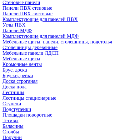
Стеновые панели
Панели ПВХ стеновые
Панели ПВХ листовые
Комплектующие для панелей ПВХ
Углы ПВХ
Панели МДФ
Комплектующие для панелей МДФ
Мебельные щиты, панели, столешницы, подстолья
Столешницы деревянные
Мебельные панели ЛДСП
Мебельные щиты
Кромочные ленты
Брус, доска
Бруски, рейки
Доска строганая
Доска пола
Лестницы
Лестницы стационарные
Ступени
Подступенки
Площадки поворотные
Тетивы
Балясины
Столбы
Поручни