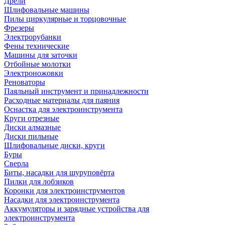
Дрели
Шлифовальные машины
Пилы циркулярные и торцовочные
Фрезеры
Электрорубанки
Фены технические
Машины для заточки
Отбойные молотки
Электроножовки
Реноваторы
Паяльный инструмент и принадлежности
Расходные материалы для паяния
Оснастка для электроинструмента
Круги отрезные
Диски алмазные
Диски пильные
Шлифовальные диски, круги
Буры
Сверла
Биты, насадки для шуруповёрта
Пилки для лобзиков
Коронки для электроинструментов
Насадки для электроинструмента
Аккумуляторы и зарядные устройства для
электроинструмента