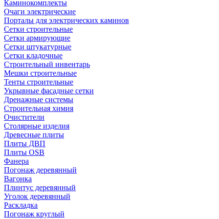
Каминокомплекты
Очаги электрические
Порталы для электрических каминов
Сетки строительные
Сетки армирующие
Сетки штукатурные
Сетки кладочные
Строительный инвентарь
Мешки строительные
Тенты строительные
Укрывные фасадные сетки
Дренажные системы
Строительная химия
Очистители
Столярные изделия
Древесные плиты
Плиты ДВП
Плиты OSB
Фанера
Погонаж деревянный
Вагонка
Плинтус деревянный
Уголок деревянный
Раскладка
Погонаж круглый