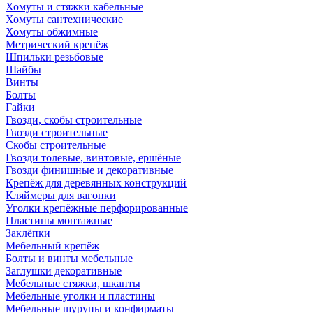
Хомуты и стяжки кабельные
Хомуты сантехнические
Хомуты обжимные
Метрический крепёж
Шпильки резьбовые
Шайбы
Винты
Болты
Гайки
Гвозди, скобы строительные
Гвозди строительные
Скобы строительные
Гвозди толевые, винтовые, ершёные
Гвозди финишные и декоративные
Крепёж для деревянных конструкций
Кляймеры для вагонки
Уголки крепёжные перфорированные
Пластины монтажные
Заклёпки
Мебельный крепёж
Болты и винты мебельные
Заглушки декоративные
Мебельные стяжки, шканты
Мебельные уголки и пластины
Мебельные шурупы и конфирматы