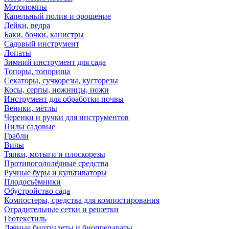
Мотопомпы
Капельный полив и орошение
Лейки, ведра
Баки, бочки, канистры
Садовый инструмент
Лопаты
Зимний инструмент для сада
Топоры, топорища
Секаторы, сучкорезы, кусторезы
Косы, серпы, ножницы, ножи
Инструмент для обработки почвы
Веники, мётлы
Черенки и ручки для инструментов
Пилы садовые
Грабли
Вилы
Тяпки, мотыги и плоскорезы
Противогололёдные средства
Ручные буры и культиваторы
Плодосъёмники
Обустройство сада
Компостеры, средства для компостирования
Оградительные сетки и решетки
Геотекстиль
Дачные биотуалеты и биопрепараты