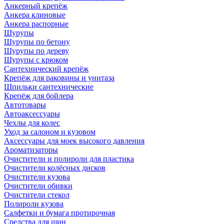
Анкерный крепёж
Анкера клиновые
Анкера распорные
Шурупы
Шурупы по бетону
Шурупы по дереву
Шурупы с крюком
Сантехнический крепёж
Крепёж для раковины и унитаза
Шпильки сантехнические
Крепёж для бойлера
Автотовары
Автоаксессуары
Чехлы для колес
Уход за салоном и кузовом
Аксессуары для моек высокого давления
Ароматизаторы
Очистители и полироли для пластика
Очистители колёсных дисков
Очистители кузова
Очистители обивки
Очистители стекол
Полироли кузова
Салфетки и бумага протирочная
Средства для шин