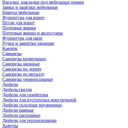
Насадки, накладки под мебельные ножки
Замки и защёлки мебельные
Навесы мебельные
Фурнитура для ворот
Петли для ворот
Почтовые ящики
Почтовые ящики и аксессуары
Фурнитура для окон
Ручки и завертки оконные
Крепёж
Саморезы
Саморезы кровельные
Саморезы оконные
Саморезы по дереву
Саморезы по металлу
Саморезы универсальные
Дюбели
Дюбель-гвозди
Дюбели для газобетона
Дюбели для пустотелых конструкций
Дюбели складные пружинные
Дюбели рамные
Дюбели распорные
Дюбели для теплоизоляции
Хомуты