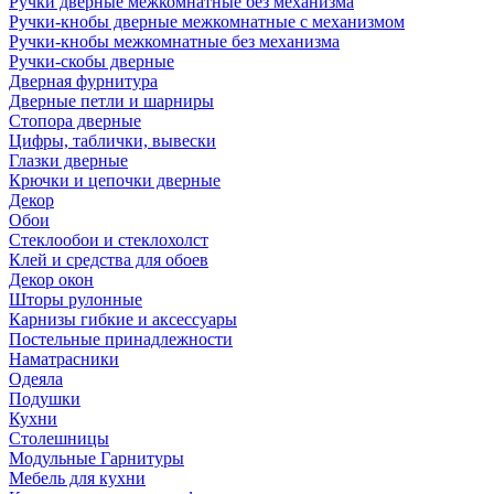
Ручки дверные межкомнатные без механизма
Ручки-кнобы дверные межкомнатные с механизмом
Ручки-кнобы межкомнатные без механизма
Ручки-скобы дверные
Дверная фурнитура
Дверные петли и шарниры
Стопора дверные
Цифры, таблички, вывески
Глазки дверные
Крючки и цепочки дверные
Декор
Обои
Стеклообои и стеклохолст
Клей и средства для обоев
Декор окон
Шторы рулонные
Карнизы гибкие и аксессуары
Постельные принадлежности
Наматрасники
Одеяла
Подушки
Кухни
Столешницы
Модульные Гарнитуры
Мебель для кухни