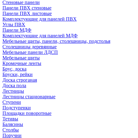
Стеновые панели
Панели ПВХ стеновые
Панели ПВХ листовые
Комплектующие для панелей ПВХ
Углы ПВХ
Панели МДФ
Комплектующие для панелей МДФ
Мебельные щиты, панели, столешницы, подстолья
Столешницы деревянные
Мебельные панели ЛДСП
Мебельные щиты
Кромочные ленты
Брус, доска
Бруски, рейки
Доска строганая
Доска пола
Лестницы
Лестницы стационарные
Ступени
Подступенки
Площадки поворотные
Тетивы
Балясины
Столбы
Поручни