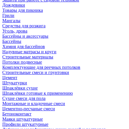
Дождевики
Товары для пикника
Грили
Мангалы
Средства для розжига
Уголь, дрова
Бассейны и аксессуары
Бассейны
Химия для бассейнов
Надувные матрасы и круги
Строительные материалы
Потолки подвесные
Комплектующие для реечных потолков
Строительные смеси и грунтовки
Цемент
Штукатурки
Шпаклёвки сухие
Шпаклёвки готовые к применению
Сухие смеси для пола
Монтажные и кладочные смеси
Цементно-песчаные смеси
Бетоноконтакт
Маяки штукатурные
Профили штукатурные