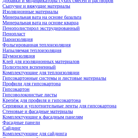
Добавки и модификаторы сухих смесей и растворов
Сыпучие и вяжущие материалы
Изоляционные материалы
Минеральная вата на основе базальта
Минеральная вата на основе кварца
Пенополистирол экструдированный
Пенопласт
Пароизоляция
Фольгированная теплоизоляция
Напыляемая теплоизоляция
Шумоизоляция
Клей для изоляционных материалов
Полиэтилен вспененный
Комплектующие для теплоизоляции
Гипсокартонные системы и листовые материалы
Профили для гипсокартона
Гипсокартон
Гипсоволокнистые листы
Крепёж для профиля и гипсокартона
Серпянки и уплотнительные ленты для гипсокартона
Стеновые и фасадные материалы
Комплектующие к фасадным панелям
Фасадные панели
Сайдинг
Комплектующие для сайдинга