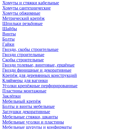
Хомуты и стяжки кабельные
Хомуты сантехнические
Хомуты обжимные
Метрический крепёж
Шпильки резьбовые
Шайбы
Винты
Болты
Гайки
Гвозди, скобы строительные
Гвозди строительные
Скобы строительные
Гвозди толевые, винтовые, ершёные
Гвозди финишные и декоративные
Крепёж для деревянных конструкций
Кляймеры для вагонки
Уголки крепёжные перфорированные
Пластины монтажные
Заклёпки
Мебельный крепёж
Болты и винты мебельные
Заглушки декоративные
Мебельные стяжки, шканты
Мебельные уголки и пластины
Мебельные шурупы и конфирматы