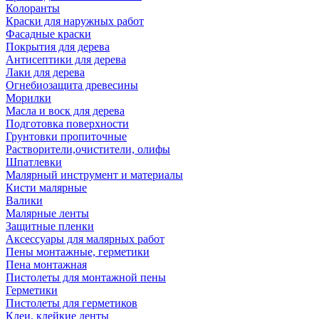
Колоранты
Краски для наружных работ
Фасадные краски
Покрытия для дерева
Антисептики для дерева
Лаки для дерева
Огнебиозащита древесины
Морилки
Масла и воск для дерева
Подготовка поверхности
Грунтовки пропиточные
Растворители,очистители, олифы
Шпатлевки
Малярный инструмент и материалы
Кисти малярные
Валики
Малярные ленты
Защитные пленки
Аксессуары для малярных работ
Пены монтажные, герметики
Пена монтажная
Пистолеты для монтажной пены
Герметики
Пистолеты для герметиков
Клеи, клейкие ленты