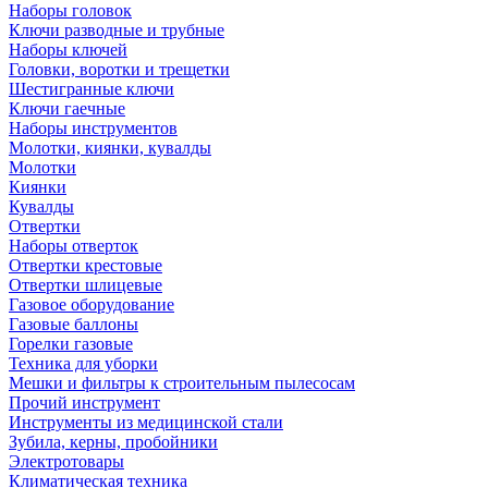
Наборы головок
Ключи разводные и трубные
Наборы ключей
Головки, воротки и трещетки
Шестигранные ключи
Ключи гаечные
Наборы инструментов
Молотки, киянки, кувалды
Молотки
Киянки
Кувалды
Отвертки
Наборы отверток
Отвертки крестовые
Отвертки шлицевые
Газовое оборудование
Газовые баллоны
Горелки газовые
Техника для уборки
Мешки и фильтры к строительным пылесосам
Прочий инструмент
Инструменты из медицинской стали
Зубила, керны, пробойники
Электротовары
Климатическая техника