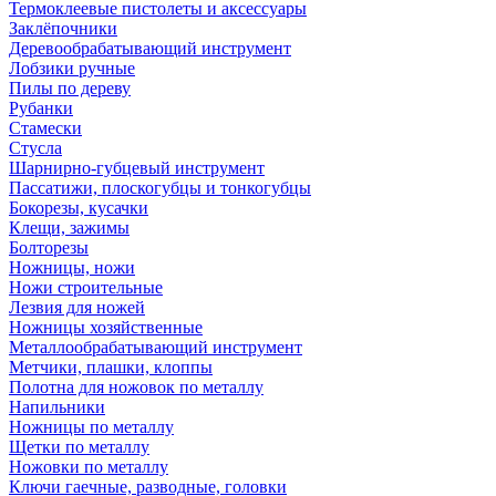
Термоклеевые пистолеты и аксессуары
Заклёпочники
Деревообрабатывающий инструмент
Лобзики ручные
Пилы по дереву
Рубанки
Стамески
Стусла
Шарнирно-губцевый инструмент
Пассатижи, плоскогубцы и тонкогубцы
Бокорезы, кусачки
Клещи, зажимы
Болторезы
Ножницы, ножи
Ножи строительные
Лезвия для ножей
Ножницы хозяйственные
Металлообрабатывающий инструмент
Метчики, плашки, клоппы
Полотна для ножовок по металлу
Напильники
Ножницы по металлу
Щетки по металлу
Ножовки по металлу
Ключи гаечные, разводные, головки