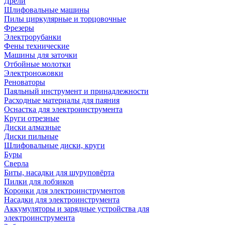
Дрели
Шлифовальные машины
Пилы циркулярные и торцовочные
Фрезеры
Электрорубанки
Фены технические
Машины для заточки
Отбойные молотки
Электроножовки
Реноваторы
Паяльный инструмент и принадлежности
Расходные материалы для паяния
Оснастка для электроинструмента
Круги отрезные
Диски алмазные
Диски пильные
Шлифовальные диски, круги
Буры
Сверла
Биты, насадки для шуруповёрта
Пилки для лобзиков
Коронки для электроинструментов
Насадки для электроинструмента
Аккумуляторы и зарядные устройства для
электроинструмента