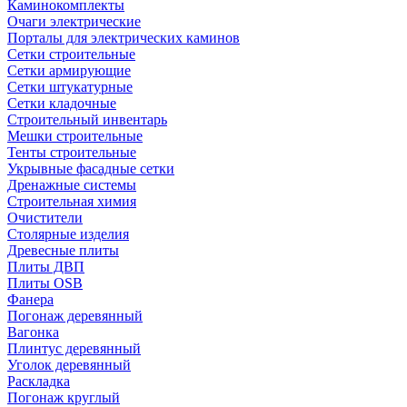
Каминокомплекты
Очаги электрические
Порталы для электрических каминов
Сетки строительные
Сетки армирующие
Сетки штукатурные
Сетки кладочные
Строительный инвентарь
Мешки строительные
Тенты строительные
Укрывные фасадные сетки
Дренажные системы
Строительная химия
Очистители
Столярные изделия
Древесные плиты
Плиты ДВП
Плиты OSB
Фанера
Погонаж деревянный
Вагонка
Плинтус деревянный
Уголок деревянный
Раскладка
Погонаж круглый