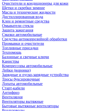
Очистители и кондиционеры для кожи
Щетки и скребки зимние
Масла и технические жидкости
Дистиллированная вода
Клеи и ремонтные средства
Омыватели стекла
Защита зажигания
Смазки автомобильные
Средства антикоррозийной обработки
Промывки и очистители
Топливные присадки
Техпомощь
Балонные и свечные ключи
Канистры
Компрессоры автомобильные
Лейки (воронки)
Зарядные и пуско-зарядные устройства
Тросы буксировочные
Лопаты автомобильные
Старт-кабели
Антифриз
Вентиляция
Вентиляторы вытяжные
Бытовые вытяжные вентиляторы
Воздуховоды