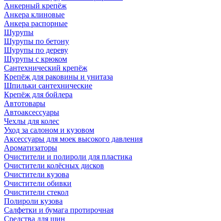
Анкерный крепёж
Анкера клиновые
Анкера распорные
Шурупы
Шурупы по бетону
Шурупы по дереву
Шурупы с крюком
Сантехнический крепёж
Крепёж для раковины и унитаза
Шпильки сантехнические
Крепёж для бойлера
Автотовары
Автоаксессуары
Чехлы для колес
Уход за салоном и кузовом
Аксессуары для моек высокого давления
Ароматизаторы
Очистители и полироли для пластика
Очистители колёсных дисков
Очистители кузова
Очистители обивки
Очистители стекол
Полироли кузова
Салфетки и бумага протирочная
Средства для шин