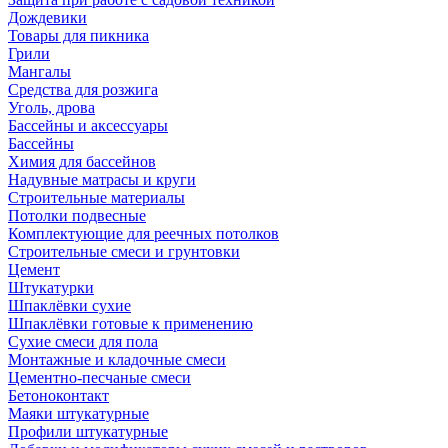
Дождевики
Товары для пикника
Грили
Мангалы
Средства для розжига
Уголь, дрова
Бассейны и аксессуары
Бассейны
Химия для бассейнов
Надувные матрасы и круги
Строительные материалы
Потолки подвесные
Комплектующие для реечных потолков
Строительные смеси и грунтовки
Цемент
Штукатурки
Шпаклёвки сухие
Шпаклёвки готовые к применению
Сухие смеси для пола
Монтажные и кладочные смеси
Цементно-песчаные смеси
Бетоноконтакт
Маяки штукатурные
Профили штукатурные