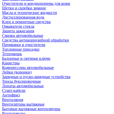
Очистители и кондиционеры для кожи
Щетки и скребки зимние
Масла и технические жидкости
Дистиллированная вода
Клеи и ремонтные средства
Омыватели стекла
Защита зажигания
Смазки автомобильные
Средства антикоррозийной обработки
Промывки и очистители
Топливные присадки
Техпомощь
Балонные и свечные ключи
Канистры
Компрессоры автомобильные
Лейки (воронки)
Зарядные и пуско-зарядные устройства
Тросы буксировочные
Лопаты автомобильные
Старт-кабели
Антифриз
Вентиляция
Вентиляторы вытяжные
Бытовые вытяжные вентиляторы
Воздуховоды