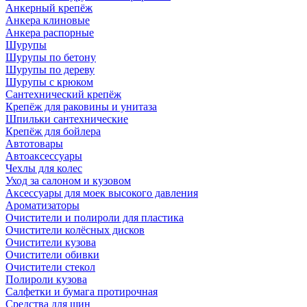
Анкерный крепёж
Анкера клиновые
Анкера распорные
Шурупы
Шурупы по бетону
Шурупы по дереву
Шурупы с крюком
Сантехнический крепёж
Крепёж для раковины и унитаза
Шпильки сантехнические
Крепёж для бойлера
Автотовары
Автоаксессуары
Чехлы для колес
Уход за салоном и кузовом
Аксессуары для моек высокого давления
Ароматизаторы
Очистители и полироли для пластика
Очистители колёсных дисков
Очистители кузова
Очистители обивки
Очистители стекол
Полироли кузова
Салфетки и бумага протирочная
Средства для шин