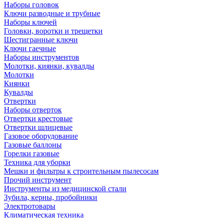
Наборы головок
Ключи разводные и трубные
Наборы ключей
Головки, воротки и трещетки
Шестигранные ключи
Ключи гаечные
Наборы инструментов
Молотки, киянки, кувалды
Молотки
Киянки
Кувалды
Отвертки
Наборы отверток
Отвертки крестовые
Отвертки шлицевые
Газовое оборудование
Газовые баллоны
Горелки газовые
Техника для уборки
Мешки и фильтры к строительным пылесосам
Прочий инструмент
Инструменты из медицинской стали
Зубила, керны, пробойники
Электротовары
Климатическая техника