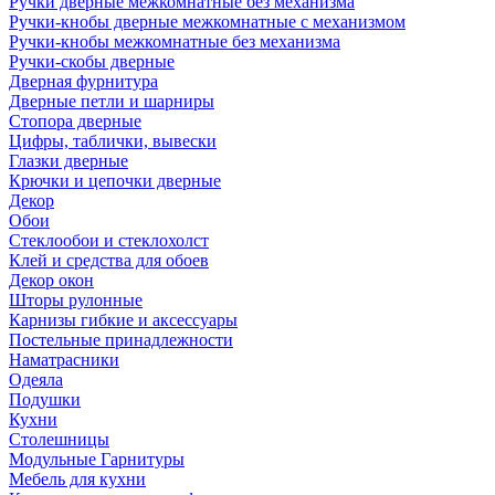
Ручки дверные межкомнатные без механизма
Ручки-кнобы дверные межкомнатные с механизмом
Ручки-кнобы межкомнатные без механизма
Ручки-скобы дверные
Дверная фурнитура
Дверные петли и шарниры
Стопора дверные
Цифры, таблички, вывески
Глазки дверные
Крючки и цепочки дверные
Декор
Обои
Стеклообои и стеклохолст
Клей и средства для обоев
Декор окон
Шторы рулонные
Карнизы гибкие и аксессуары
Постельные принадлежности
Наматрасники
Одеяла
Подушки
Кухни
Столешницы
Модульные Гарнитуры
Мебель для кухни