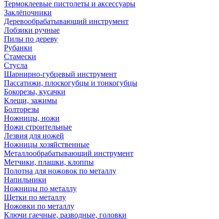
Термоклеевые пистолеты и аксессуары
Заклёпочники
Деревообрабатывающий инструмент
Лобзики ручные
Пилы по дереву
Рубанки
Стамески
Стусла
Шарнирно-губцевый инструмент
Пассатижи, плоскогубцы и тонкогубцы
Бокорезы, кусачки
Клещи, зажимы
Болторезы
Ножницы, ножи
Ножи строительные
Лезвия для ножей
Ножницы хозяйственные
Металлообрабатывающий инструмент
Метчики, плашки, клоппы
Полотна для ножовок по металлу
Напильники
Ножницы по металлу
Щетки по металлу
Ножовки по металлу
Ключи гаечные, разводные, головки