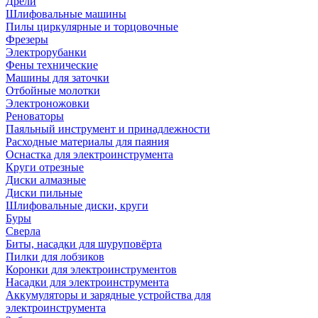
Дрели
Шлифовальные машины
Пилы циркулярные и торцовочные
Фрезеры
Электрорубанки
Фены технические
Машины для заточки
Отбойные молотки
Электроножовки
Реноваторы
Паяльный инструмент и принадлежности
Расходные материалы для паяния
Оснастка для электроинструмента
Круги отрезные
Диски алмазные
Диски пильные
Шлифовальные диски, круги
Буры
Сверла
Биты, насадки для шуруповёрта
Пилки для лобзиков
Коронки для электроинструментов
Насадки для электроинструмента
Аккумуляторы и зарядные устройства для
электроинструмента