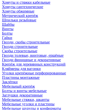
Хомуты и стяжки кабельные
Хомуты сантехнические
Хомуты обжимные
Метрический крепёж
Шпильки резьбовые
Шайбы
Винты
Болты
Гайки
Гвозди, скобы строительные
Гвозди строительные
Скобы строительные
Гвозди толевые, винтовые, ершёные
Гвозди финишные и декоративные
Крепёж для деревянных конструкций
Кляймеры для вагонки
Уголки крепёжные перфорированные
Пластины монтажные
Заклёпки
Мебельный крепёж
Болты и винты мебельные
Заглушки декоративные
Мебельные стяжки, шканты
Мебельные уголки и пластины
Мебельные шурупы и конфирматы