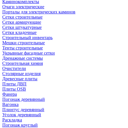
Каминокомплекты
Очаги электрические
Порталы для электрических каминов
Сетки строительные
Сетки армирующие
Сетки штукатурные
Сетки кладочные
Строительный инвентарь
Мешки строительные
Тенты строительные
Укрывные фасадные сетки
Дренажные системы
Строительная химия
Очистители
Столярные изделия
Древесные плиты
Плиты ДВП
Плиты OSB
Фанера
Погонаж деревянный
Вагонка
Плинтус деревянный
Уголок деревянный
Раскладка
Погонаж круглый