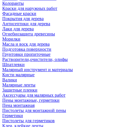
Колоранты
Краски для наружных работ
Фасадные краски
Покрытия для дерева
Антисептики для дерева
Лаки для дерева
Огнебиозащита древесины
Морилки
Масла и воск для дерева
Подготовка поверхности
Грунтовки пропиточные
Растворители,очистители, олифы
Шпатлевки
Малярный инструмент и материалы
Кисти малярные
Валики
Малярные ленты
Защитные пленки
Аксессуары для малярных работ
Пены монтажные, герметики
Пена монтажная
Пистолеты для монтажной пены
Герметики
Пистолеты для герметиков
Клеи, клейкие ленты