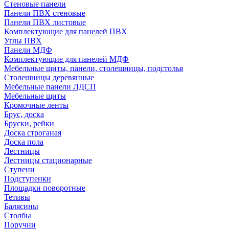
Стеновые панели
Панели ПВХ стеновые
Панели ПВХ листовые
Комплектующие для панелей ПВХ
Углы ПВХ
Панели МДФ
Комплектующие для панелей МДФ
Мебельные щиты, панели, столешницы, подстолья
Столешницы деревянные
Мебельные панели ЛДСП
Мебельные щиты
Кромочные ленты
Брус, доска
Бруски, рейки
Доска строганая
Доска пола
Лестницы
Лестницы стационарные
Ступени
Подступенки
Площадки поворотные
Тетивы
Балясины
Столбы
Поручни