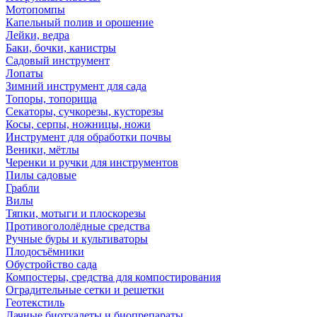
Мотопомпы
Капельный полив и орошение
Лейки, ведра
Баки, бочки, канистры
Садовый инструмент
Лопаты
Зимний инструмент для сада
Топоры, топорища
Секаторы, сучкорезы, кусторезы
Косы, серпы, ножницы, ножи
Инструмент для обработки почвы
Веники, мётлы
Черенки и ручки для инструментов
Пилы садовые
Грабли
Вилы
Тяпки, мотыги и плоскорезы
Противогололёдные средства
Ручные буры и культиваторы
Плодосъёмники
Обустройство сада
Компостеры, средства для компостирования
Оградительные сетки и решетки
Геотекстиль
Дачные биотуалеты и биопрепараты