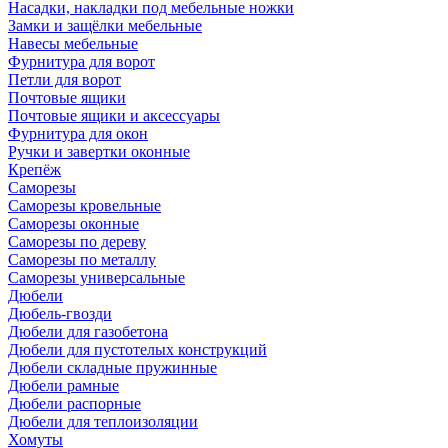
Насадки, накладки под мебельные ножки
Замки и защёлки мебельные
Навесы мебельные
Фурнитура для ворот
Петли для ворот
Почтовые ящики
Почтовые ящики и аксессуары
Фурнитура для окон
Ручки и завертки оконные
Крепёж
Саморезы
Саморезы кровельные
Саморезы оконные
Саморезы по дереву
Саморезы по металлу
Саморезы универсальные
Дюбели
Дюбель-гвозди
Дюбели для газобетона
Дюбели для пустотелых конструкций
Дюбели складные пружинные
Дюбели рамные
Дюбели распорные
Дюбели для теплоизоляции
Хомуты