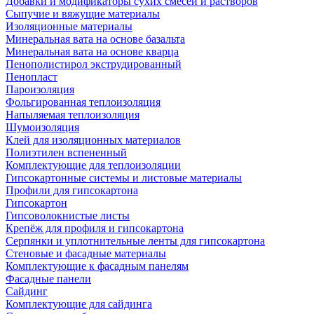
Добавки и модификаторы сухих смесей и растворов
Сыпучие и вяжущие материалы
Изоляционные материалы
Минеральная вата на основе базальта
Минеральная вата на основе кварца
Пенополистирол экструдированный
Пенопласт
Пароизоляция
Фольгированная теплоизоляция
Напыляемая теплоизоляция
Шумоизоляция
Клей для изоляционных материалов
Полиэтилен вспененный
Комплектующие для теплоизоляции
Гипсокартонные системы и листовые материалы
Профили для гипсокартона
Гипсокартон
Гипсоволокнистые листы
Крепёж для профиля и гипсокартона
Серпянки и уплотнительные ленты для гипсокартона
Стеновые и фасадные материалы
Комплектующие к фасадным панелям
Фасадные панели
Сайдинг
Комплектующие для сайдинга