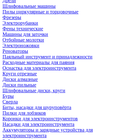
Дрели
Шлифовальные машины
Пилы циркулярные и торцовочные
Фрезеры
Электрорубанки
Фены технические
Машины для заточки
Отбойные молотки
Электроножовки
Реноваторы
Паяльный инструмент и принадлежности
Расходные материалы для паяния
Оснастка для электроинструмента
Круги отрезные
Диски алмазные
Диски пильные
Шлифовальные диски, круги
Буры
Сверла
Биты, насадки для шуруповёрта
Пилки для лобзиков
Коронки для электроинструментов
Насадки для электроинструмента
Аккумуляторы и зарядные устройства для
электроинструмента