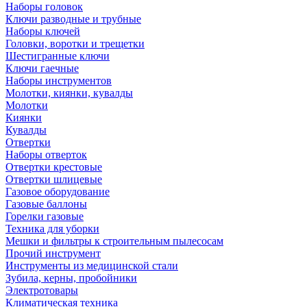
Наборы головок
Ключи разводные и трубные
Наборы ключей
Головки, воротки и трещетки
Шестигранные ключи
Ключи гаечные
Наборы инструментов
Молотки, киянки, кувалды
Молотки
Киянки
Кувалды
Отвертки
Наборы отверток
Отвертки крестовые
Отвертки шлицевые
Газовое оборудование
Газовые баллоны
Горелки газовые
Техника для уборки
Мешки и фильтры к строительным пылесосам
Прочий инструмент
Инструменты из медицинской стали
Зубила, керны, пробойники
Электротовары
Климатическая техника