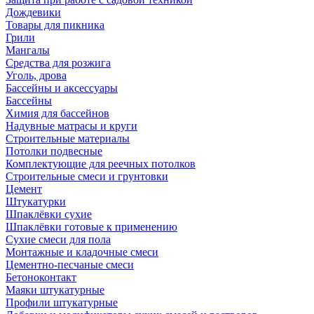
Дождевики
Товары для пикника
Грили
Мангалы
Средства для розжига
Уголь, дрова
Бассейны и аксессуары
Бассейны
Химия для бассейнов
Надувные матрасы и круги
Строительные материалы
Потолки подвесные
Комплектующие для реечных потолков
Строительные смеси и грунтовки
Цемент
Штукатурки
Шпаклёвки сухие
Шпаклёвки готовые к применению
Сухие смеси для пола
Монтажные и кладочные смеси
Цементно-песчаные смеси
Бетоноконтакт
Маяки штукатурные
Профили штукатурные