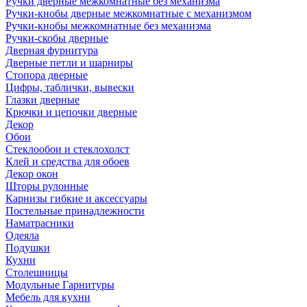
Ручки дверные межкомнатные без механизма
Ручки-кнобы дверные межкомнатные с механизмом
Ручки-кнобы межкомнатные без механизма
Ручки-скобы дверные
Дверная фурнитура
Дверные петли и шарниры
Стопора дверные
Цифры, таблички, вывески
Глазки дверные
Крючки и цепочки дверные
Декор
Обои
Стеклообои и стеклохолст
Клей и средства для обоев
Декор окон
Шторы рулонные
Карнизы гибкие и аксессуары
Постельные принадлежности
Наматрасники
Одеяла
Подушки
Кухни
Столешницы
Модульные Гарнитуры
Мебель для кухни