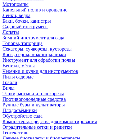
Мотопомпы
Капельный полив и орошение
Лейки, ведра
Баки, бочки, канистры
Садовый инструмент
Лопаты
Зимний инструмент для сада
Топоры, топорища
Секаторы, сучкорезы, кусторезы
Косы, серпы, ножницы, ножи
Инструмент для обработки почвы
Веники, мётлы
Черенки и ручки для инструментов
Пилы садовые
Грабли
Вилы
Тяпки, мотыги и плоскорезы
Противогололёдные средства
Ручные буры и культиваторы
Плодосъёмники
Обустройство сада
Компостеры, средства для компостирования
Оградительные сетки и решетки
Геотекстиль
Дачные биотуалеты и биопрепараты