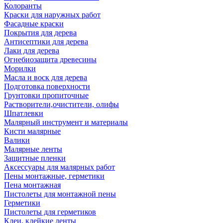
Колоранты
Краски для наружных работ
Фасадные краски
Покрытия для дерева
Антисептики для дерева
Лаки для дерева
Огнебиозащита древесины
Морилки
Масла и воск для дерева
Подготовка поверхности
Грунтовки пропиточные
Растворители,очистители, олифы
Шпатлевки
Малярный инструмент и материалы
Кисти малярные
Валики
Малярные ленты
Защитные пленки
Аксессуары для малярных работ
Пены монтажные, герметики
Пена монтажная
Пистолеты для монтажной пены
Герметики
Пистолеты для герметиков
Клеи, клейкие ленты