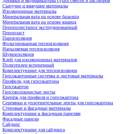
Добавки и модификаторы сухих смесей и растворов
Сыпучие и вяжущие материалы
Изоляционные материалы
Минеральная вата на основе базальта
Минеральная вата на основе кварца
Пенополистирол экструдированный
Пенопласт
Пароизоляция
Фольгированная теплоизоляция
Напыляемая теплоизоляция
Шумоизоляция
Клей для изоляционных материалов
Полиэтилен вспененный
Комплектующие для теплоизоляции
Гипсокартонные системы и листовые материалы
Профили для гипсокартона
Гипсокартон
Гипсоволокнистые листы
Крепёж для профиля и гипсокартона
Серпянки и уплотнительные ленты для гипсокартона
Стеновые и фасадные материалы
Комплектующие к фасадным панелям
Фасадные панели
Сайдинг
Комплектующие для сайдинга