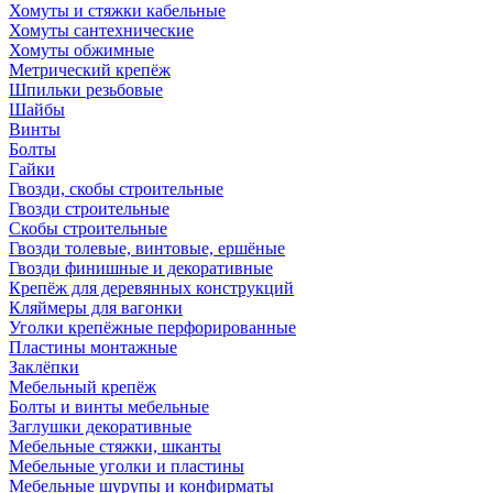
Хомуты и стяжки кабельные
Хомуты сантехнические
Хомуты обжимные
Метрический крепёж
Шпильки резьбовые
Шайбы
Винты
Болты
Гайки
Гвозди, скобы строительные
Гвозди строительные
Скобы строительные
Гвозди толевые, винтовые, ершёные
Гвозди финишные и декоративные
Крепёж для деревянных конструкций
Кляймеры для вагонки
Уголки крепёжные перфорированные
Пластины монтажные
Заклёпки
Мебельный крепёж
Болты и винты мебельные
Заглушки декоративные
Мебельные стяжки, шканты
Мебельные уголки и пластины
Мебельные шурупы и конфирматы