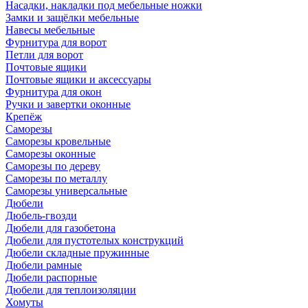
Насадки, накладки под мебельные ножки
Замки и защёлки мебельные
Навесы мебельные
Фурнитура для ворот
Петли для ворот
Почтовые ящики
Почтовые ящики и аксессуары
Фурнитура для окон
Ручки и завертки оконные
Крепёж
Саморезы
Саморезы кровельные
Саморезы оконные
Саморезы по дереву
Саморезы по металлу
Саморезы универсальные
Дюбели
Дюбель-гвозди
Дюбели для газобетона
Дюбели для пустотелых конструкций
Дюбели складные пружинные
Дюбели рамные
Дюбели распорные
Дюбели для теплоизоляции
Хомуты