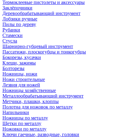
Термоклеевые пистолеты и аксессуары
Заклёпочники
Деревообрабатывающий инструмент
Лобзики ручные
Пилы по дереву
Рубанки
Стамески
Стусла
Шарнирно-губцевый инструмент
Пассатижи, плоскогубцы и тонкогубцы
Бокорезы, кусачки
Клещи, зажимы
Болторезы
Ножницы, ножи
Ножи строительные
Лезвия для ножей
Ножницы хозяйственные
Металлообрабатывающий инструмент
Метчики, плашки, клоппы
Полотна для ножовок по металлу
Напильники
Ножницы по металлу
Щетки по металлу
Ножовки по металлу
Ключи гаечные, разводные, головки