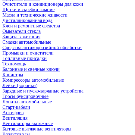
Очистители и кондиционеры для кожи
Щетки и скребки зимние
Масла и технические жидкости
Дистиллированная вода
Клеи и ремонтные средства
Омыватели стекла
Защита зажигания
Смазки автомобильные
Средства антикоррозийной обработки
Промывки и очистители
Топливные присадки
Техпомощь
Балонные и свечные ключи
Канистры
Компрессоры автомобильные
Лейки (воронки)
Зарядные и пуско-зарядные устройства
Тросы буксировочные
Лопаты автомобильные
Старт-кабели
Антифриз
Вентиляция
Вентиляторы вытяжные
Бытовые вытяжные вентиляторы
Воздуховоды