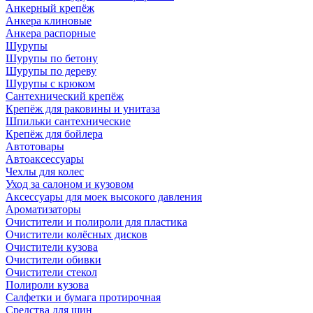
Анкерный крепёж
Анкера клиновые
Анкера распорные
Шурупы
Шурупы по бетону
Шурупы по дереву
Шурупы с крюком
Сантехнический крепёж
Крепёж для раковины и унитаза
Шпильки сантехнические
Крепёж для бойлера
Автотовары
Автоаксессуары
Чехлы для колес
Уход за салоном и кузовом
Аксессуары для моек высокого давления
Ароматизаторы
Очистители и полироли для пластика
Очистители колёсных дисков
Очистители кузова
Очистители обивки
Очистители стекол
Полироли кузова
Салфетки и бумага протирочная
Средства для шин