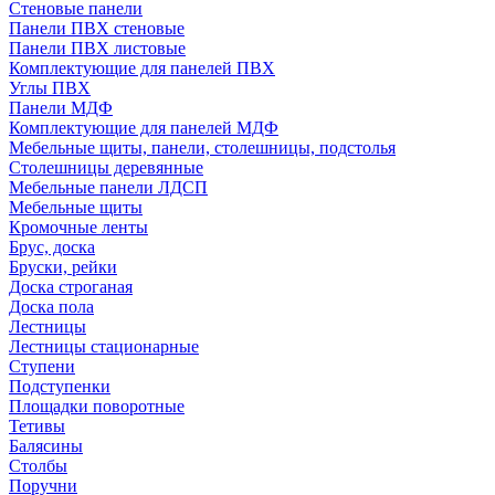
Стеновые панели
Панели ПВХ стеновые
Панели ПВХ листовые
Комплектующие для панелей ПВХ
Углы ПВХ
Панели МДФ
Комплектующие для панелей МДФ
Мебельные щиты, панели, столешницы, подстолья
Столешницы деревянные
Мебельные панели ЛДСП
Мебельные щиты
Кромочные ленты
Брус, доска
Бруски, рейки
Доска строганая
Доска пола
Лестницы
Лестницы стационарные
Ступени
Подступенки
Площадки поворотные
Тетивы
Балясины
Столбы
Поручни