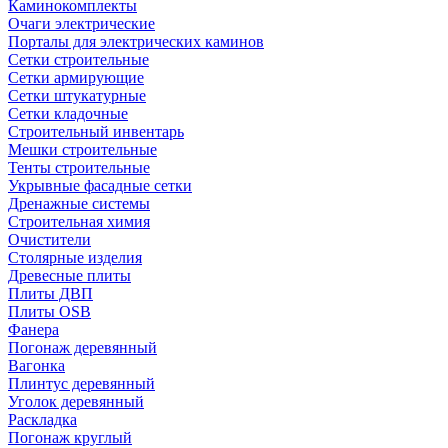
Каминокомплекты
Очаги электрические
Порталы для электрических каминов
Сетки строительные
Сетки армирующие
Сетки штукатурные
Сетки кладочные
Строительный инвентарь
Мешки строительные
Тенты строительные
Укрывные фасадные сетки
Дренажные системы
Строительная химия
Очистители
Столярные изделия
Древесные плиты
Плиты ДВП
Плиты OSB
Фанера
Погонаж деревянный
Вагонка
Плинтус деревянный
Уголок деревянный
Раскладка
Погонаж круглый